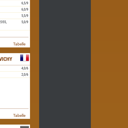
6,5/9
6,0/9
5,5/9
2355,
5,0/9
Tabelle
VICHY
4,0/6
2,0/6
Tabelle