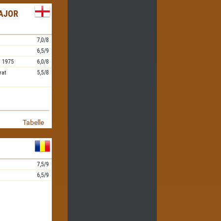
AJOR
7,0/8
6,5/9
l
1975
6,0/8
rat
5,5/8
Tabelle
7,5/9
6,5/9