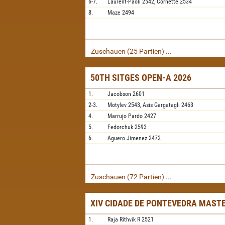
6-7.
Laurent-Paoli
2542,
Cornette
2534
8.
Maze
2494
Zuschauen (25 Partien) ...
50TH SITGES OPEN-A 2026
1.
Jacobson
2601
2-3.
Motylev
2543,
Asis Gargatagli
2463
4.
Marrujo Pardo
2427
5.
Fedorchuk
2593
6.
Aguero Jimenez
2472
Zuschauen (72 Partien) ...
XIV CIDADE DE PONTEVEDRA MAST
1.
Raja Rithvik R
2521