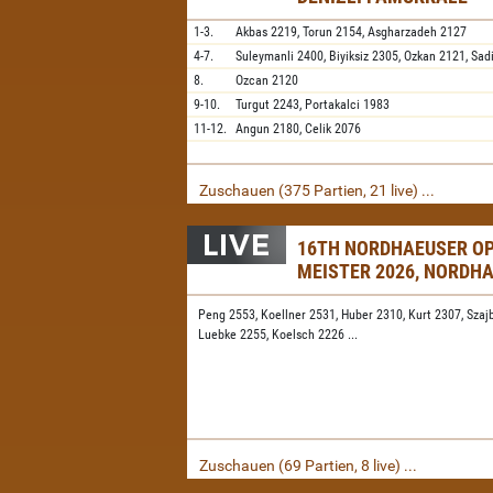
1-3.
Akbas
2219,
Torun
2154,
Asgharzadeh
2127
4-7.
Suleymanli
2400,
Biyiksiz
2305,
Ozkan
2121,
Sad
8.
Ozcan
2120
9-10.
Turgut
2243,
Portakalci
1983
11-12.
Angun
2180,
Celik
2076
Zuschauen (375 Partien, 21 live) ...
16TH NORDHAEUSER O
MEISTER 2026, NORDH
Peng 2553,
Koellner 2531,
Huber 2310,
Kurt 2307,
Szaj
Luebke 2255,
Koelsch 2226
...
Zuschauen (69 Partien, 8 live) ...