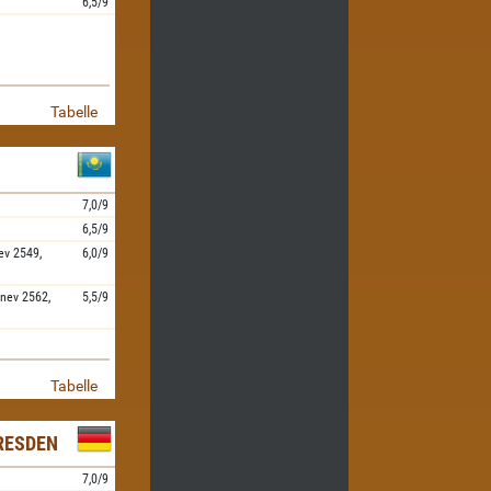
6,5/9
Tabelle
7,0/9
6,5/9
ev
2549,
6,0/9
nev
2562,
5,5/9
Tabelle
RESDEN
7,0/9