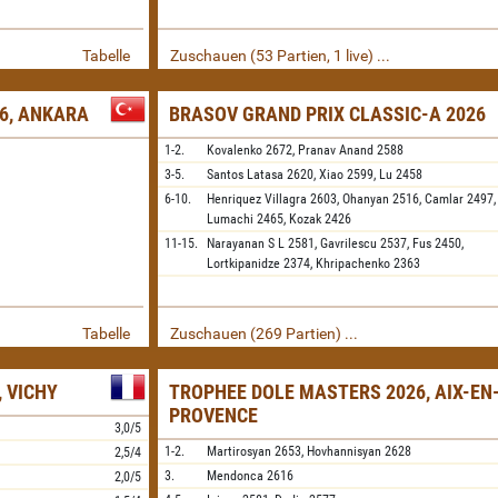
Tabelle
Zuschauen (53 Partien, 1 live) ...
26, ANKARA
BRASOV GRAND PRIX CLASSIC-A 2026
1-2.
Kovalenko
2672,
Pranav Anand
2588
3-5.
Santos Latasa
2620,
Xiao
2599,
Lu
2458
6-10.
Henriquez Villagra
2603,
Ohanyan
2516,
Camlar
2497,
Lumachi
2465,
Kozak
2426
11-15.
Narayanan S L
2581,
Gavrilescu
2537,
Fus
2450,
Lortkipanidze
2374,
Khripachenko
2363
Tabelle
Zuschauen (269 Partien) ...
 VICHY
TROPHEE DOLE MASTERS 2026, AIX-EN
PROVENCE
3,0/5
1-2.
Martirosyan
2653,
Hovhannisyan
2628
2,5/4
3.
Mendonca
2616
2,0/5