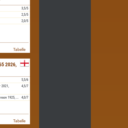
3,5/5
2,5/5
2,0/5
Tabelle
5 2026,
5,5/6
r
2021,
4,5/7
inson
1925,
...
4,0/7
Tabelle