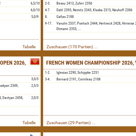
2
6,5/10
2-3.
Besou
2413,
Zuferi
2356
6,0/10
4-7.
Dahl
2393,
Nemitz
2343,
Klaska
2315,
Neuhoff
2306
5,0/9
8.
Gallas
2188
9-17.
Vavulin
2537,
Poetsch
2444,
Hertneck
2428,
Hirneise
Ehmann
2353,
...
Tabelle
Zuschauen (170 Partien) ...
OPEN 2026,
FRENCH WOMEN CHAMPIONSHIP 2026, 
1-2.
Iglesias
2290,
Schippke
2251
3,0/3
3-4.
Bernard
2191,
Cornileau
2108
hakyan
2349,
2,5/3
4,
Davtyan
2458,
2,0/3
Tabelle
Zuschauen (29 Partien) ...