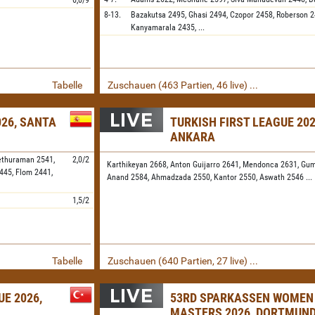
6,0/9
8-13.
Bazakutsa
2495,
Ghasi
2494,
Czopor
2458,
Roberson
2
Kanyamarala
2435,
...
Tabelle
Zuschauen (463 Partien, 46 live) ...
026, SANTA
TURKISH FIRST LEAGUE 202
ANKARA
ethuraman
2541,
2,0/2
Karthikeyan 2668,
Anton Guijarro 2641,
Mendonca 2631,
Gum
445,
Flom
2441,
Anand 2584,
Ahmadzada 2550,
Kantor 2550,
Aswath 2546
...
1,5/2
Tabelle
Zuschauen (640 Partien, 27 live) ...
E 2026,
53RD SPARKASSEN WOMEN
MASTERS 2026, DORTMUN