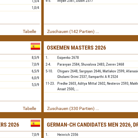
4-5.
Iniyan
2581,
Dudin
2577
1,5/4
1,0/4
Tabelle
Zuschauen (142 Partien) ...
OSKEMEN MASTERS 2026
8,5/9
1.
Esipenko
2678
7,0/9
2-4.
Paravyan
2584,
Shuvalova
2483,
Zverev
2468
6,5/9
5-10.
Chigaev
2648,
Sargsyan
2646,
Matlakov
2599,
Afanasi
Gholami Orimi
2537,
Ilamparthi A R
2524
6,0/9
11-23.
Predke
2603,
Aditya Mittal
2602,
Nesterov
2593,
Makh
5,5/9
Ansat
2500,
...
Tabelle
Zuschauen (330 Partien) ...
ERS 2026
GERMAN-CH CANDIDATES MEN 2026, D
7,0/9
1.
Heinrich
2356