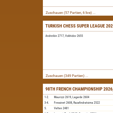
Zuschauen (57 Partien, 6 live) ...
TURKISH CHESS SUPER LEAGUE 20
Andreikin 2717,
Vokhidov 2655
Zuschauen (349 Partien) ...
98TH FRENCH CHAMPIONSHIP 2026,
1-2.
Maurizzi
2619,
Lagarde
2604
3-4.
Fressinet
2608,
Razafindratsima
2522
5.
Velten
2481