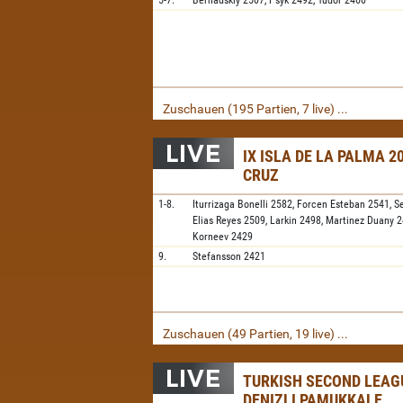
5-7.
Bernadskiy
2507,
Psyk
2492,
Tudor
2460
Zuschauen (195 Partien, 7 live) ...
IX ISLA DE LA PALMA 2
CRUZ
1-8.
Iturrizaga Bonelli
2582,
Forcen Esteban
2541,
S
Elias Reyes
2509,
Larkin
2498,
Martinez Duany
2
Korneev
2429
9.
Stefansson
2421
Zuschauen (49 Partien, 19 live) ...
TURKISH SECOND LEAGU
DENIZLI PAMUKKALE