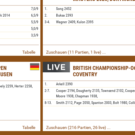
7,0/9
1.
Song
2452
ik
2014
6,5/9
2.
Buksa
2393
5,5/9
3-4.
Wagner
2409,
Kulon
2395
5,0/9
3,5/9
Tabelle
Zuschauen (11 Partien, 1 live) ...
PEN
BRITISH CHAMPIONSHIP-O6
AUSEN
COVENTRY
1.
Arkell
2390
bely 2259,
Herter 2258,
2-7.
Cooper
2194,
Dougherty
2135,
Townsend
2102,
Coope
Moore
1938,
Chapman
1938,
8-13.
Smith
2112,
Page
2050,
Spanton
2003,
Bolt
1980,
Coll
Tabelle
Zuschauen (216 Partien, 26 live) ...