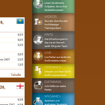
Lösen Sie taktische
Aufgaben, die zu Ihrer
Spielstärke passen
VIDEOS
Stunden über Stunden
6,
hochklassiger
Trainingsvideos
FRITZ
4,5/5
Das Schachprogramm,
4,0/5
das wie ein Mensch
3,5/5
spielt. Mit guten Tipps
LIVE
3,0/5
Live Partien aus laufenden
hov
2437
2,5/5
Großmeisterturnieren
1,5/5
OPENINGS
Erfassen und Üben Sie Ihr
Tabelle
Eröffnungsrepertoire
DATABASE
26,
Acht Millionen starke
Partien
MYGAMES
6,5/8
Speichern und
analysieren Sie eigene
anerjee
2347
6,0/8