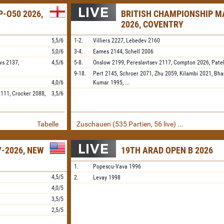
-O50 2026,
BRITISH CHAMPIONSHIP M
2026, COVENTRY
5,5/6
1-2.
Villiers
2227,
Lebedev
2160
5,0/6
3-4.
Eames
2144,
Schell
2006
ws
2137,
4,5/6
5-8.
Onslow
2199,
Pereslavtsev
2117,
Compton
2026,
Pate
9-18.
Pert
2145,
Schroer
2071,
Zhu
2059,
Kilambi
2021,
Bha
4,0/6
Kumar
1995,
...
2111,
Crocker
2088,
3,5/6
Tabelle
Zuschauen (535 Partien, 56 live) ...
-2026, NEW
19TH ARAD OPEN B 2026
1.
Popescu-Vava
1996
4,5/5
2.
Levay
1998
4,0/5
3,5/5
2,5/5