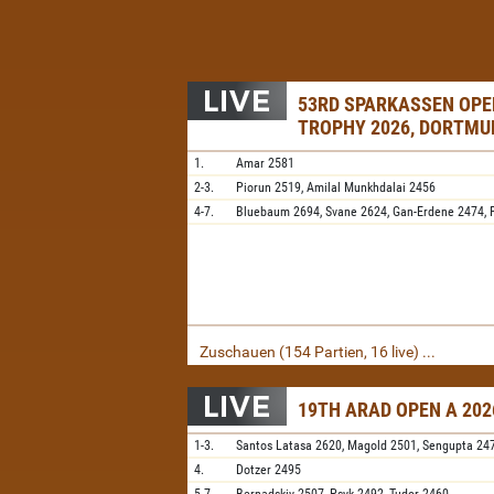
53RD SPARKASSEN OPE
TROPHY 2026, DORTMU
1.
Amar
2581
2-3.
Piorun
2519,
Amilal Munkhdalai
2456
4-7.
Bluebaum
2694,
Svane
2624,
Gan-Erdene
2474,
Zuschauen (154 Partien, 16 live) ...
19TH ARAD OPEN A 202
1-3.
Santos Latasa
2620,
Magold
2501,
Sengupta
24
4.
Dotzer
2495