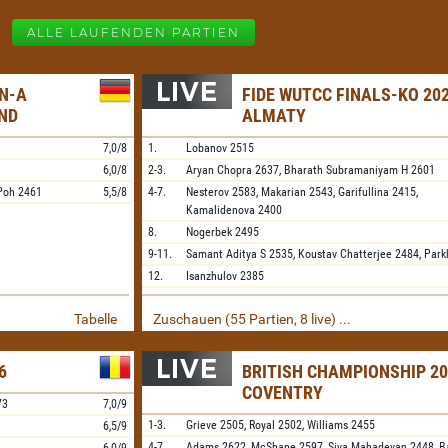
ALLE LAUFENDEN PARTIEN
N-A
FIDE WUTCC FINALS-KO 202
ND
ALMATY
7,0/8
1.
Lobanov
2515
6,0/8
2-3.
Aryan Chopra
2637,
Bharath Subramaniyam H
2601
Poh
2461
5,5/8
4-7.
Nesterov
2583,
Makarian
2543,
Garifullina
2415,
Kamalidenova
2400
8.
Nogerbek
2495
9-11.
Samant Aditya S
2535,
Koustav Chatterjee
2484,
Park
12.
Isanzhulov
2385
Tabelle
Zuschauen (55 Partien, 8 live) ...
6
BRITISH CHAMPIONSHIP 20
COVENTRY
73
7,0/9
1-3.
Grieve
2505,
Royal
2502,
Williams
2455
6,5/9
4-7.
Adams
2622,
McShane
2597,
Siva Mahadevan
2448,
B