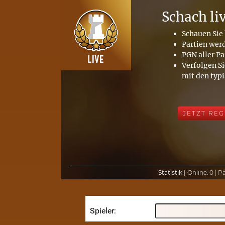
Schach li
Schauen Sie 
Partien wer
PGN aller Pa
Verfolgen Si
mit den typ
JETZT REG
Statistik |
Online:
0 |
Pa
Spieler