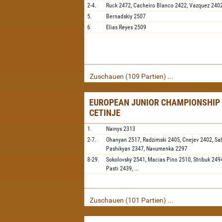
2-4.
Ruck
2472,
Cacheiro Blanco
2422,
Vazquez
240
5.
Bernadskiy
2507
6.
Elias Reyes
2509
Zuschauen (109 Partien) ...
EUROPEAN JUNIOR CHAMPIONSHIP 
CETINJE
1.
Nainys
2313
2-7.
Ohanyan
2517,
Radzimski
2405,
Cnejev
2402,
Sa
Pashikyan
2347,
Navumenka
2297
8-29.
Sokolovsky
2541,
Macias Pino
2510,
Stribuk
249
Pasti
2439,
...
Zuschauen (101 Partien) ...