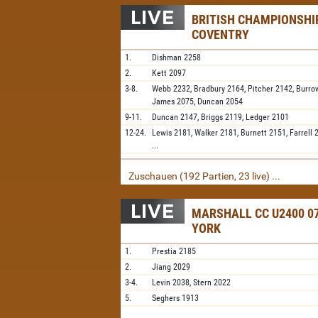
BRITISH CHAMPIONSHIP
COVENTRY
1.
Dishman
2258
2.
Kett
2097
3-8.
Webb
2232,
Bradbury
2164,
Pitcher
2142,
Burro
James
2075,
Duncan
2054
9-11.
Duncan
2147,
Briggs
2119,
Ledger
2101
12-24.
Lewis
2181,
Walker
2181,
Burnett
2151,
Farrell
...
Zuschauen (192 Partien, 23 live) ...
MARSHALL CC U2400 07
YORK
1.
Prestia
2185
2.
Jiang
2029
3-4.
Levin
2038,
Stern
2022
5.
Seghers
1913