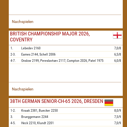
Nachspielen
BRITISH CHAMPIONSHIP MAJOR 2026,
COVENTRY
1.
Lebedev
2160
7,0/8
2-3.
Eames
2144,
Schell
2006
6,5/8
4-7.
Onslow
2199,
Pereslavtsev
2117,
Compton
2026,
Patel
1975
6,0/8
Nachspielen
38TH GERMAN SENIOR-CH-65 2026, DRESDEN
1-2.
Knaak
2381,
Buecker
2250
8,0/9
3.
Brueggemann
2244
7,5/9
4-5.
Heck
2210,
Klundt
2201
7,0/9