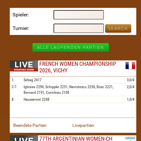
Spieler
Turnier
ALLE LAUFENDEN PARTIEN
FRENCH WOMEN CHAMPIONSHIP
2026, VICHY
1.
Sebag
2417
3,0/4
2-7.
Iglesias
2290,
Schippke
2251,
Navrotescu
2250,
Bosc
2221,
2,0/4
Bernard
2191,
Cornileau
2108
8.
Haussernot
2248
1,0/4
Beendete Partien
Livepartien
77TH ARGENTINIAN WOMEN-CH