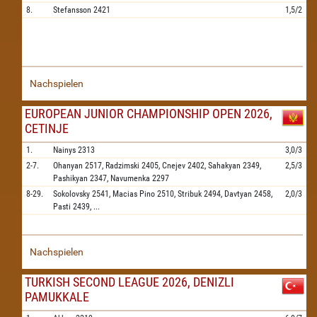
8.
Stefansson
2421
1,5/2
Nachspielen
EUROPEAN JUNIOR CHAMPIONSHIP OPEN 2026,
CETINJE
1.
Nainys
2313
3,0/3
2-7.
Ohanyan
2517,
Radzimski
2405,
Cnejev
2402,
Sahakyan
2349,
2,5/3
Pashikyan
2347,
Navumenka
2297
8-29.
Sokolovsky
2541,
Macias Pino
2510,
Stribuk
2494,
Davtyan
2458,
2,0/3
Pasti
2439,
...
Nachspielen
TURKISH SECOND LEAGUE 2026, DENIZLI
PAMUKKALE