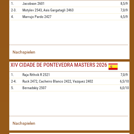
1.
Jacobson
2601
8,5/9
2-3.
Motylev
2543,
Asis Gargatagli
2463
7,0/9
4.
Marrujo Pardo
2427
6,5/9
Nachspielen
XIV CIDADE DE PONTEVEDRA MASTERS 2026
1.
Raja Rithvik R
2521
7,0/9
2-4.
Ruck
2472,
Cacheiro Blanco
2422,
Vazquez
2402
6,5/10
5.
Bernadskiy
2507
6,0/10
Nachspielen