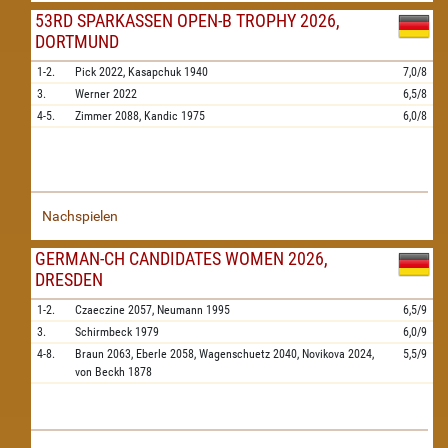
53RD SPARKASSEN OPEN-B TROPHY 2026,
DORTMUND
1-2.
Pick
2022,
Kasapchuk
1940
7,0/8
3.
Werner
2022
6,5/8
4-5.
Zimmer
2088,
Kandic
1975
6,0/8
Nachspielen
GERMAN-CH CANDIDATES WOMEN 2026,
DRESDEN
1-2.
Czaeczine
2057,
Neumann
1995
6,5/9
3.
Schirmbeck
1979
6,0/9
4-8.
Braun
2063,
Eberle
2058,
Wagenschuetz
2040,
Novikova
2024,
5,5/9
von Beckh
1878