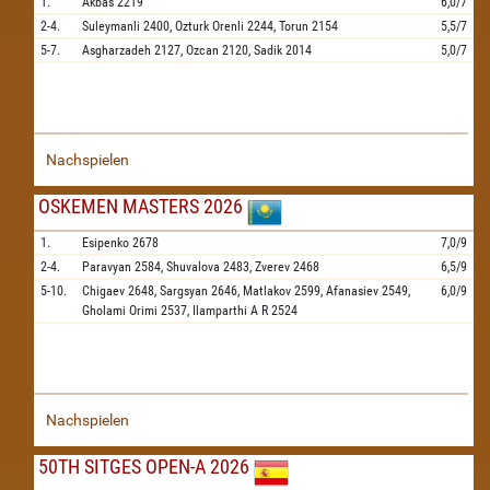
1.
Akbas
2219
6,0/7
2-4.
Suleymanli
2400,
Ozturk Orenli
2244,
Torun
2154
5,5/7
5-7.
Asgharzadeh
2127,
Ozcan
2120,
Sadik
2014
5,0/7
Nachspielen
OSKEMEN MASTERS 2026
1.
Esipenko
2678
7,0/9
2-4.
Paravyan
2584,
Shuvalova
2483,
Zverev
2468
6,5/9
5-10.
Chigaev
2648,
Sargsyan
2646,
Matlakov
2599,
Afanasiev
2549,
6,0/9
Gholami Orimi
2537,
Ilamparthi A R
2524
Nachspielen
50TH SITGES OPEN-A 2026