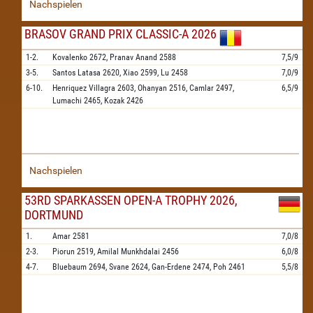
Nachspielen
BRASOV GRAND PRIX CLASSIC-A 2026
1-2.
Kovalenko
2672,
Pranav Anand
2588
7,5/9
3-5.
Santos Latasa
2620,
Xiao
2599,
Lu
2458
7,0/9
6-10.
Henriquez Villagra
2603,
Ohanyan
2516,
Camlar
2497,
6,5/9
Lumachi
2465,
Kozak
2426
Nachspielen
53RD SPARKASSEN OPEN-A TROPHY 2026,
DORTMUND
1.
Amar
2581
7,0/8
2-3.
Piorun
2519,
Amilal Munkhdalai
2456
6,0/8
4-7.
Bluebaum
2694,
Svane
2624,
Gan-Erdene
2474,
Poh
2461
5,5/8