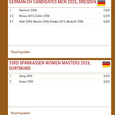
GERMAN-CH CANDIDATES MEN 2026, DRESDEN
1.
Heinrich
2356
7,0/9
2-3.
Besou
2413,
Zuferi
2356
6,5/9
4-7.
Dahl
2393,
Nemitz
2343,
Klaska
2315,
Neuhoff
2306
6,0/9
Nachspielen
53RD SPARKASSEN WOMEN MASTERS 2026,
DORTMUND
1.
Song
2452
3,5/5
2.
Kulon
2395
2,0/5
Nachspielen