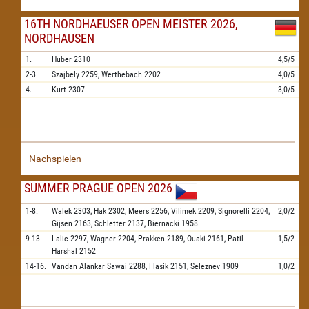
16TH NORDHAEUSER OPEN MEISTER 2026,
NORDHAUSEN
1.
Huber
2310
4,5/5
2-3.
Szajbely
2259,
Werthebach
2202
4,0/5
4.
Kurt
2307
3,0/5
Nachspielen
SUMMER PRAGUE OPEN 2026
1-8.
Walek
2303,
Hak
2302,
Meers
2256,
Vilimek
2209,
Signorelli
2204,
2,0/2
Gijsen
2163,
Schletter
2137,
Biernacki
1958
9-13.
Lalic
2297,
Wagner
2204,
Prakken
2189,
Ouaki
2161,
Patil
1,5/2
Harshal
2152
14-16.
Vandan Alankar Sawai
2288,
Flasik
2151,
Seleznev
1909
1,0/2