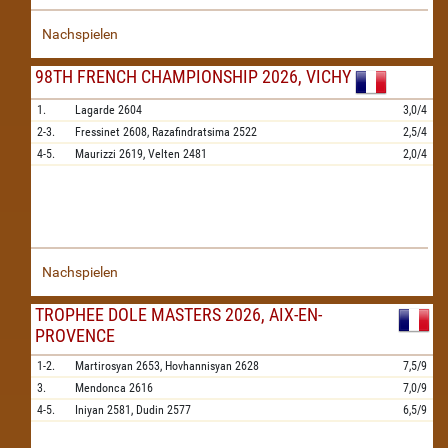
Nachspielen
98TH FRENCH CHAMPIONSHIP 2026, VICHY
1.
Lagarde
2604
3,0/4
2-3.
Fressinet
2608,
Razafindratsima
2522
2,5/4
4-5.
Maurizzi
2619,
Velten
2481
2,0/4
Nachspielen
TROPHEE DOLE MASTERS 2026, AIX-EN-
PROVENCE
1-2.
Martirosyan
2653,
Hovhannisyan
2628
7,5/9
3.
Mendonca
2616
7,0/9
4-5.
Iniyan
2581,
Dudin
2577
6,5/9