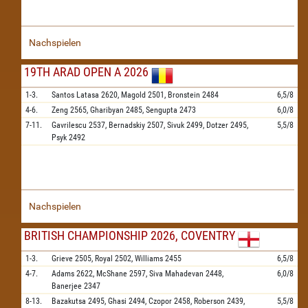
Nachspielen
19TH ARAD OPEN A 2026
1-3.
Santos Latasa
2620,
Magold
2501,
Bronstein
2484
6,5/8
4-6.
Zeng
2565,
Gharibyan
2485,
Sengupta
2473
6,0/8
7-11.
Gavrilescu
2537,
Bernadskiy
2507,
Sivuk
2499,
Dotzer
2495,
5,5/8
Psyk
2492
Nachspielen
BRITISH CHAMPIONSHIP 2026, COVENTRY
1-3.
Grieve
2505,
Royal
2502,
Williams
2455
6,5/8
4-7.
Adams
2622,
McShane
2597,
Siva Mahadevan
2448,
6,0/8
Banerjee
2347
8-13.
Bazakutsa
2495,
Ghasi
2494,
Czopor
2458,
Roberson
2439,
5,5/8