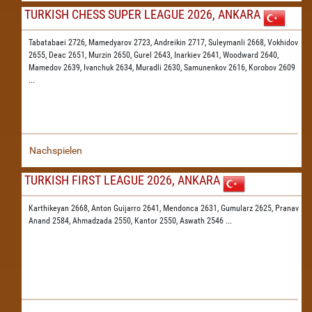
TURKISH CHESS SUPER LEAGUE 2026, ANKARA
Tabatabaei 2726,
Mamedyarov 2723,
Andreikin 2717,
Suleymanli 2668,
Vokhidov
2655,
Deac 2651,
Murzin 2650,
Gurel 2643,
Inarkiev 2641,
Woodward 2640,
Mamedov 2639,
Ivanchuk 2634,
Muradli 2630,
Samunenkov 2616,
Korobov 2609
...
Nachspielen
TURKISH FIRST LEAGUE 2026, ANKARA
Karthikeyan 2668,
Anton Guijarro 2641,
Mendonca 2631,
Gumularz 2625,
Pranav
Anand 2584,
Ahmadzada 2550,
Kantor 2550,
Aswath 2546
...