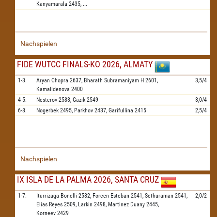
Kanyamarala
2435,
...
Nachspielen
FIDE WUTCC FINALS-KO 2026, ALMATY
1-3.
Aryan Chopra
2637,
Bharath Subramaniyam H
2601,
3,5/4
Kamalidenova
2400
4-5.
Nesterov
2583,
Gazik
2549
3,0/4
6-8.
Nogerbek
2495,
Parkhov
2437,
Garifullina
2415
2,5/4
Nachspielen
IX ISLA DE LA PALMA 2026, SANTA CRUZ
1-7.
Iturrizaga Bonelli
2582,
Forcen Esteban
2541,
Sethuraman
2541,
2,0/2
Elias Reyes
2509,
Larkin
2498,
Martinez Duany
2445,
Korneev
2429