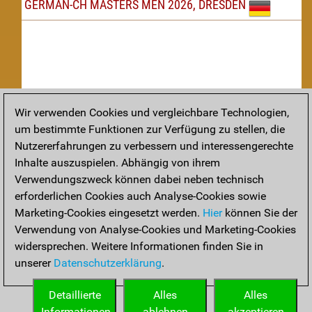
GERMAN-CH MASTERS MEN 2026, DRESDEN
Wir verwenden Cookies und vergleichbare Technologien,
um bestimmte Funktionen zur Verfügung zu stellen, die
Nachspielen
Nutzererfahrungen zu verbessern und interessengerechte
Inhalte auszuspielen. Abhängig von ihrem
TAKTIK
Verwendungszweck können dabei neben technisch
erforderlichen Cookies auch Analyse-Cookies sowie
Taktikstellungen aus den heutigen Partien
Marketing-Cookies eingesetzt werden.
Hier
können Sie der
THEORIE
Verwendung von Analyse-Cookies und Marketing-Cookies
widersprechen. Weitere Informationen finden Sie in
Interessante Eröffnungstheorie aus aktuellen Partien
unserer
Datenschutzerklärung
.
ARCHIV
Detaillierte
Alles
Alles
Informationen
ablehnen
akzeptieren