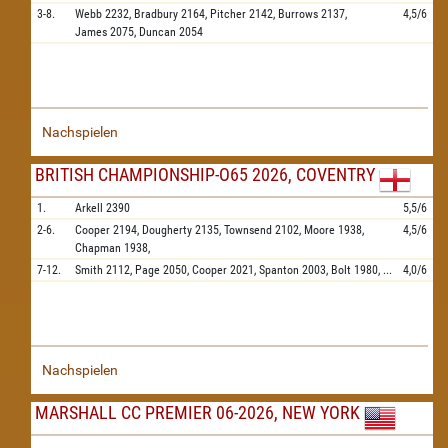
3-8.
Webb
2232,
Bradbury
2164,
Pitcher
2142,
Burrows
2137,
4,5/6
James
2075,
Duncan
2054
Nachspielen
BRITISH CHAMPIONSHIP-O65 2026, COVENTRY
1.
Arkell
2390
5,5/6
2-6.
Cooper
2194,
Dougherty
2135,
Townsend
2102,
Moore
1938,
4,5/6
Chapman
1938,
7-12.
Smith
2112,
Page
2050,
Cooper
2021,
Spanton
2003,
Bolt
1980,
...
4,0/6
Nachspielen
MARSHALL CC PREMIER 06-2026, NEW YORK