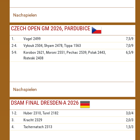
Nachspielen
CZECH OPEN GM 2026, PARDUBICE
1.
Vogel
2499
7,5/9
2-4.
Vykouk
2504,
Shyam
2478,
Tippa
1563
7,0/9
5-9.
Korobov
2621,
Moroni
2551,
Pechac
2539,
Polak
2443,
6,5/9
Risteski
2408
Nachspielen
DSAM FINAL DRESDEN-A 2026
1-2.
Huber
2310,
Turel
2182
3,0/4
3.
Kracht
2329
2,0/3
4.
Tschernatsch
2313
1,5/3