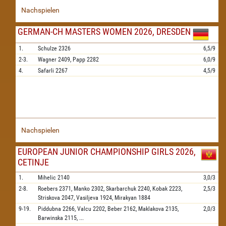
Nachspielen
GERMAN-CH MASTERS WOMEN 2026, DRESDEN
1.
Schulze
2326
6,5/9
2-3.
Wagner
2409,
Papp
2282
6,0/9
4.
Safarli
2267
4,5/9
Nachspielen
EUROPEAN JUNIOR CHAMPIONSHIP GIRLS 2026,
CETINJE
1.
Mihelic
2140
3,0/3
2-8.
Roebers
2371,
Manko
2302,
Skarbarchuk
2240,
Kobak
2223,
2,5/3
Striskova
2047,
Vasiljeva
1924,
Mirakyan
1884
9-19.
Piddubna
2266,
Valcu
2202,
Beber
2162,
Maklakova
2135,
2,0/3
Barwinska
2115,
...