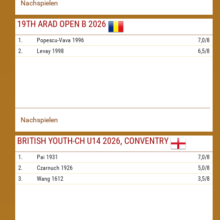
Nachspielen
19TH ARAD OPEN B 2026
1.
Popescu-Vava
1996
7,0/8
2.
Levay
1998
6,5/8
Nachspielen
BRITISH YOUTH-CH U14 2026, CONVENTRY
1.
Pai
1931
7,0/8
2.
Czarnuch
1926
5,0/8
3.
Wang
1612
3,5/8