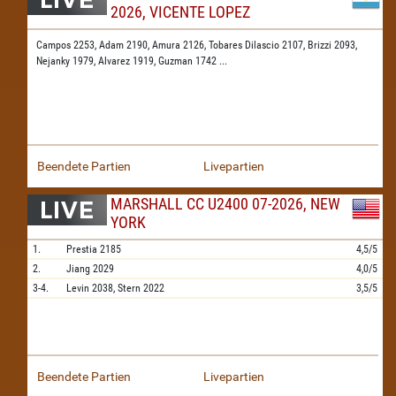
2026, VICENTE LOPEZ
Campos 2253,
Adam 2190,
Amura 2126,
Tobares Dilascio 2107,
Brizzi 2093,
Nejanky 1979,
Alvarez 1919,
Guzman 1742
...
Beendete Partien
Livepartien
MARSHALL CC U2400 07-2026, NEW
YORK
1.
Prestia
2185
4,5/5
2.
Jiang
2029
4,0/5
3-4.
Levin
2038,
Stern
2022
3,5/5
Beendete Partien
Livepartien