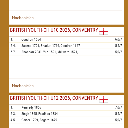
Nachspielen
BRITISH YOUTH-CH U10 2026, CONVENTRY
1.
Condron
1654
6,0/7
2-4.
Saxena
1791,
Bhaduri
1716,
Condron
1647
5,5/7
5-7.
Bhandari
2031,
Yue
1521,
Millward
1521,
5,0/7
Nachspielen
BRITISH YOUTH-CH U12 2026, CONVENTRY
1.
Kennedy
1866
7,0/7
2-3.
Singh
1865,
Pradhan
1834
5,5/7
4-5.
Carter
1799,
Bogerd
1679
5,0/7