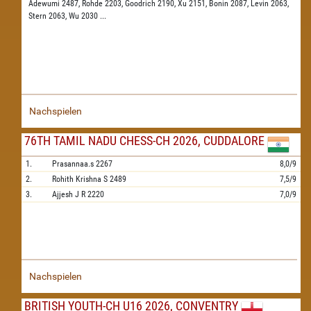
Adewumi 2487,
Rohde 2203,
Goodrich 2190,
Xu 2151,
Bonin 2087,
Levin 2063,
Stern 2063,
Wu 2030
...
Nachspielen
76TH TAMIL NADU CHESS-CH 2026, CUDDALORE
1.
Prasannaa.s
2267
8,0/9
2.
Rohith Krishna S
2489
7,5/9
3.
Ajjesh J R
2220
7,0/9
Nachspielen
BRITISH YOUTH-CH U16 2026, CONVENTRY