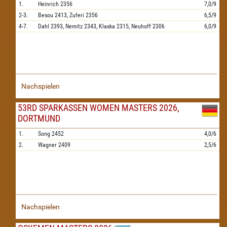
1.
Heinrich
2356
7,0/9
2-3.
Besou
2413,
Zuferi
2356
6,5/9
4-7.
Dahl
2393,
Nemitz
2343,
Klaska
2315,
Neuhoff
2306
6,0/9
Nachspielen
53RD SPARKASSEN WOMEN MASTERS 2026,
DORTMUND
1.
Song
2452
4,0/6
2.
Wagner
2409
2,5/6
Nachspielen