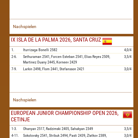
Nachspielen
IX ISLA DE LA PALMA 2026, SANTA CRUZ
1.
Iturrizaga Bonelli
2582
4,0/4
2-6.
Sethuraman
2541,
Forcen Esteban
2541,
Elias Reyes
2509,
3,5/4
Martinez Duany
2445,
Korneev
2429
7-9.
Larkin
2498,
Flom
2441,
Stefansson
2421
3,0/4
Nachspielen
EUROPEAN JUNIOR CHAMPIONSHIP OPEN 2026,
CETINJE
1-3.
Ohanyan
2517,
Radzimski
2405,
Sahakyan
2349
3,5/4
4-11.
Sokolovsky
2541,
Stribuk
2494,
Pasti
2439,
Zlatkov
2389,
3,0/4