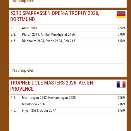
Nachspielen
53RD SPARKASSEN OPEN-A TROPHY 2026,
DORTMUND
1.
Amar
2581
7,5/9
2-3.
Piorun
2519,
Amilal Munkhdalai
2456
7,0/9
4-6.
Bluebaum
2694,
Svane
2624,
Poh
2461
6,5/9
Nachspielen
TROPHEE DOLE MASTERS 2026, AIX-EN-
PROVENCE
1-2.
Martirosyan
2653,
Hovhannisyan
2628
7,5/9
3.
Mendonca
2616
7,0/9
4-5.
Iniyan
2581,
Dudin
2577
6,5/9