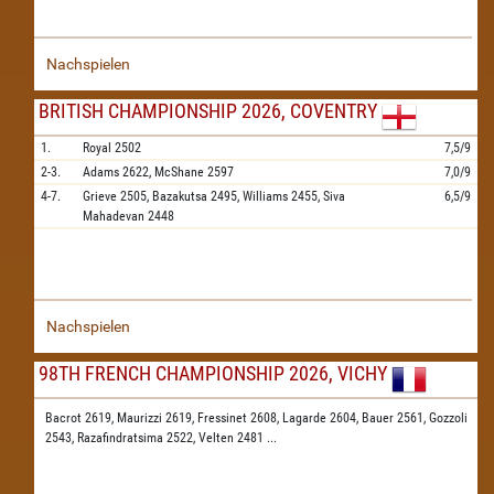
Nachspielen
BRITISH CHAMPIONSHIP 2026, COVENTRY
1.
Royal
2502
7,5/9
2-3.
Adams
2622,
McShane
2597
7,0/9
4-7.
Grieve
2505,
Bazakutsa
2495,
Williams
2455,
Siva
6,5/9
Mahadevan
2448
Nachspielen
98TH FRENCH CHAMPIONSHIP 2026, VICHY
Bacrot 2619,
Maurizzi 2619,
Fressinet 2608,
Lagarde 2604,
Bauer 2561,
Gozzoli
2543,
Razafindratsima 2522,
Velten 2481
...