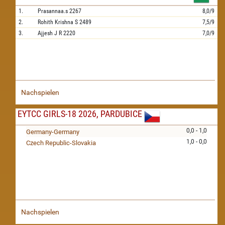
1.
Prasannaa.s
2267
8,0/9
2.
Rohith Krishna S
2489
7,5/9
3.
Ajjesh J R
2220
7,0/9
Nachspielen
EYTCC GIRLS-18 2026, PARDUBICE
0,0 - 1,0
Germany-Germany
1,0 - 0,0
Czech Republic-Slovakia
Nachspielen