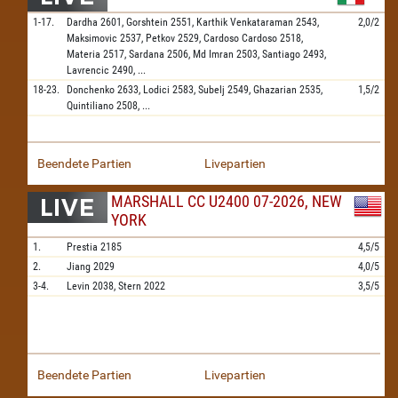
1-17.
Dardha
2601,
Gorshtein
2551,
Karthik Venkataraman
2543,
2,0/2
Maksimovic
2537,
Petkov
2529,
Cardoso Cardoso
2518,
Materia
2517,
Sardana
2506,
Md Imran
2503,
Santiago
2493,
Lavrencic
2490,
...
18-23.
Donchenko
2633,
Lodici
2583,
Subelj
2549,
Ghazarian
2535,
1,5/2
Quintiliano
2508,
...
Beendete Partien
Livepartien
MARSHALL CC U2400 07-2026, NEW
YORK
1.
Prestia
2185
4,5/5
2.
Jiang
2029
4,0/5
3-4.
Levin
2038,
Stern
2022
3,5/5
Beendete Partien
Livepartien