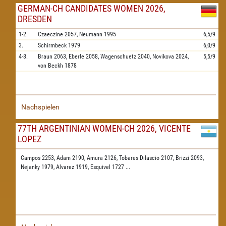
GERMAN-CH CANDIDATES WOMEN 2026,
DRESDEN
1-2.
Czaeczine
2057,
Neumann
1995
6,5/9
3.
Schirmbeck
1979
6,0/9
4-8.
Braun
2063,
Eberle
2058,
Wagenschuetz
2040,
Novikova
2024,
5,5/9
von Beckh
1878
Nachspielen
77TH ARGENTINIAN WOMEN-CH 2026, VICENTE
LOPEZ
Campos 2253,
Adam 2190,
Amura 2126,
Tobares Dilascio 2107,
Brizzi 2093,
Nejanky 1979,
Alvarez 1919,
Esquivel 1727
...