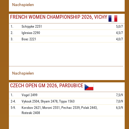
Nachspielen
FRENCH WOMEN CHAMPIONSHIP 2026, VICHY
1.
Schippke
2251
5,0/7
2.
Iglesias
2290
4,5/7
3.
Bosc
2221
4,0/7
Nachspielen
CZECH OPEN GM 2026, PARDUBICE
1.
Vogel
2499
7,5/9
2-4.
Vykouk
2504,
Shyam
2478,
Tippa
1563
7,0/9
5-9.
Korobov
2621,
Moroni
2551,
Pechac
2539,
Polak
2443,
6,5/9
Risteski
2408