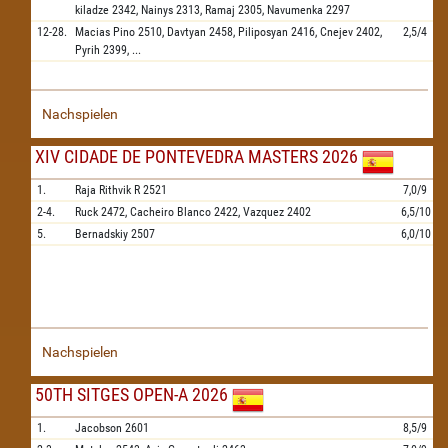
kiladze
2342,
Nainys
2313,
Ramaj
2305,
Navumenka
2297
12-28.
Macias Pino
2510,
Davtyan
2458,
Piliposyan
2416,
Cnejev
2402,
2,5/4
Pyrih
2399,
...
Nachspielen
XIV CIDADE DE PONTEVEDRA MASTERS 2026
1.
Raja Rithvik R
2521
7,0/9
2-4.
Ruck
2472,
Cacheiro Blanco
2422,
Vazquez
2402
6,5/10
5.
Bernadskiy
2507
6,0/10
Nachspielen
50TH SITGES OPEN-A 2026
1.
Jacobson
2601
8,5/9