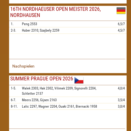
16TH NORDHAEUSER OPEN MEISTER 2026,
NORDHAUSEN
1.
Peng
2553
6,5/7
2-3.
Huber
2310,
Szajbely
2259
4,5/7
Nachspielen
SUMMER PRAGUE OPEN 2026
1-5.
Walek
2303,
Hak
2302,
Vilimek
2209,
Signorelli
2204,
4,0/4
Schletter
2137
6-7.
Meers
2256,
Gijsen
2163
3,5/4
8-11.
Lalic
2297,
Wagner
2204,
Ouaki
2161,
Biernacki
1958
3,0/4