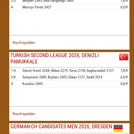
2-3.
Motylev
2543,
Asis Gargatagli
2463
7,0/9
4.
Marrujo Pardo
2427
6,5/9
Nachspielen
TURKISH SECOND LEAGUE 2026, DENIZLI
PAMUKKALE
1-4.
Ozturk Orenli
2244,
Akbas
2219,
Torun
2154,
Asgharzadeh
2127
7,0/9
5-8.
Suleymanli
2400,
Biyiksiz
2305,
Ozkan
2121,
Sadik
2014
6,5/9
9.
Kuzubov
2603
6,0/9
Nachspielen
GERMAN-CH CANDIDATES MEN 2026, DRESDEN