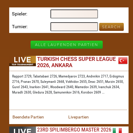
Spieler
Turnier
ALLE LAUFENDEN PARTIEN
TURKISH CHESS SUPER LEAGUE
2026, ANKARA
Rapport 2729,
Tabatabaei 2726,
Mamedyarov 2723,
Andreikin 2717,
Erdogmus
2716,
Pranav 2670,
Suleymanli 2668,
Vokhidov 2655,
Deac 2651,
Murzin 2650,
Gurel 2643,
Inarkiev 2641,
Woodward 2640,
Mamedov 2639,
Ivanchuk 2634,
Muradli 2630,
Gledura 2628,
Samunenkov 2616,
Korobov 2609
...
Beendete Partien
Livepartien
23RD SPILIMBERGO MASTER 2026