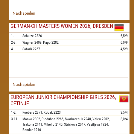
Nachspielen
GERMAN-CH MASTERS WOMEN 2026, DRESDEN
1.
Schulze
2326
6,5/9
2-3.
Wagner
2409,
Papp
2282
6,0/9
4.
Safarli
2267
4,5/9
Nachspielen
EUROPEAN JUNIOR CHAMPIONSHIP GIRLS 2026,
CETINJE
1-2.
Roebers
2371,
Kobak
2223
3,5/4
3-11.
Manko
2302,
Piddubna
2266,
Skarbarchuk
2240,
Valcu
2202,
3,0/4
Tsakona
2141,
Mihelic
2140,
Striskova
2047,
Vasiljeva
1924,
Bondar
1916