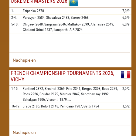
OSKEMEN MASTERS 2026
1.
Esipenko
2678
7,0/9
2-4.
Paravyan
2584,
Shuvalova
2483,
Zverev
2468
6,5/9
5-10.
Chigaev
2648,
Sargsyan
2646,
Matlakov
2599,
Afanasiev
2549,
6,0/9
Gholami Orimi
2537,
Ilamparthi A R
2524
Nachspielen
FRENCH CHAMPIONSHIP TOURNAMENTS 2026,
VICHY
1-15.
Fantinel
2372,
Brochet
2369,
Prie
2341,
Bergez
2303,
Roos
2279,
2,0/2
Roos
2226,
Boudre
2179,
Mercier
2047,
Sengthavisay
1992,
Sahakyan
1906,
Visconti
1879,
...
16-19.
Jrade
2185,
Delort
2143,
Pellicano
1907,
Getti
1754
1,5/2
Nachspielen