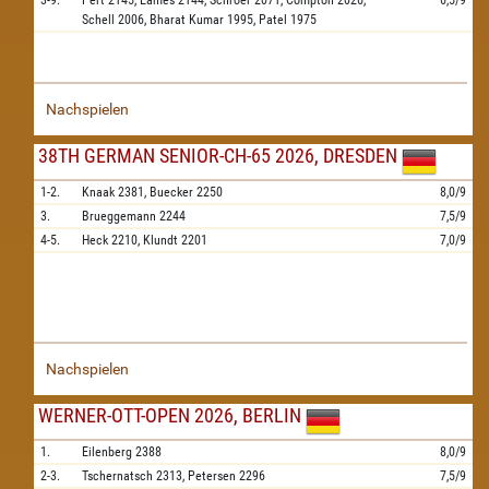
3-9.
Pert
2145,
Eames
2144,
Schroer
2071,
Compton
2026,
6,5/9
Schell
2006,
Bharat Kumar
1995,
Patel
1975
Nachspielen
38TH GERMAN SENIOR-CH-65 2026, DRESDEN
1-2.
Knaak
2381,
Buecker
2250
8,0/9
3.
Brueggemann
2244
7,5/9
4-5.
Heck
2210,
Klundt
2201
7,0/9
Nachspielen
WERNER-OTT-OPEN 2026, BERLIN
1.
Eilenberg
2388
8,0/9
2-3.
Tschernatsch
2313,
Petersen
2296
7,5/9