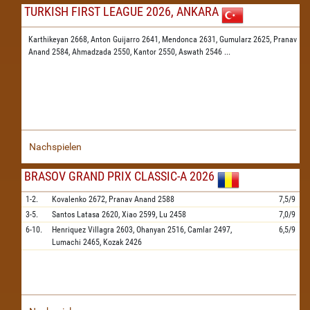
TURKISH FIRST LEAGUE 2026, ANKARA
Karthikeyan 2668,
Anton Guijarro 2641,
Mendonca 2631,
Gumularz 2625,
Pranav
Anand 2584,
Ahmadzada 2550,
Kantor 2550,
Aswath 2546
...
Nachspielen
BRASOV GRAND PRIX CLASSIC-A 2026
1-2.
Kovalenko
2672,
Pranav Anand
2588
7,5/9
3-5.
Santos Latasa
2620,
Xiao
2599,
Lu
2458
7,0/9
6-10.
Henriquez Villagra
2603,
Ohanyan
2516,
Camlar
2497,
6,5/9
Lumachi
2465,
Kozak
2426