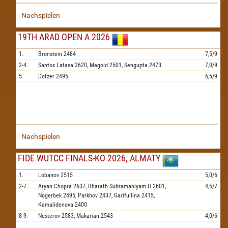
Nachspielen
19TH ARAD OPEN A 2026
1.
Bronstein
2484
7,5/9
2-4.
Santos Latasa
2620,
Magold
2501,
Sengupta
2473
7,0/9
5.
Dotzer
2495
6,5/9
Nachspielen
FIDE WUTCC FINALS-KO 2026, ALMATY
1.
Lobanov
2515
5,0/6
2-7.
Aryan Chopra
2637,
Bharath Subramaniyam H
2601,
4,5/7
Nogerbek
2495,
Parkhov
2437,
Garifullina
2415,
Kamalidenova
2400
8-9.
Nesterov
2583,
Makarian
2543
4,0/6