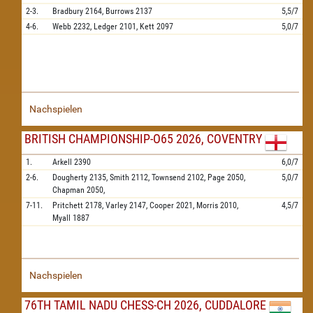
2-3.
Bradbury
2164,
Burrows
2137
5,5/7
4-6.
Webb
2232,
Ledger
2101,
Kett
2097
5,0/7
Nachspielen
BRITISH CHAMPIONSHIP-O65 2026, COVENTRY
1.
Arkell
2390
6,0/7
2-6.
Dougherty
2135,
Smith
2112,
Townsend
2102,
Page
2050,
5,0/7
Chapman
2050,
7-11.
Pritchett
2178,
Varley
2147,
Cooper
2021,
Morris
2010,
4,5/7
Myall
1887
Nachspielen
76TH TAMIL NADU CHESS-CH 2026, CUDDALORE