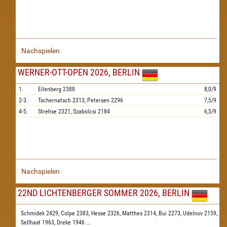
Nachspielen
WERNER-OTT-OPEN 2026, BERLIN
1.
Eilenberg
2388
8,0/9
2-3.
Tschernatsch
2313,
Petersen
2296
7,5/9
4-5.
Strehse
2321,
Szabolcsi
2184
6,5/9
Nachspielen
22ND LICHTENBERGER SOMMER 2026, BERLIN
Schmidek 2429,
Colpe 2383,
Hesse 2326,
Matthes 2314,
Bui 2273,
Udelnov 2159,
Sellhast 1963,
Dreke 1946
...