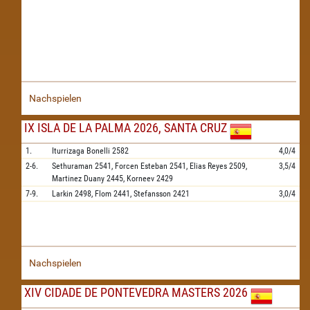
Nachspielen
IX ISLA DE LA PALMA 2026, SANTA CRUZ
1.
Iturrizaga Bonelli
2582
4,0/4
2-6.
Sethuraman
2541,
Forcen Esteban
2541,
Elias Reyes
2509,
3,5/4
Martinez Duany
2445,
Korneev
2429
7-9.
Larkin
2498,
Flom
2441,
Stefansson
2421
3,0/4
Nachspielen
XIV CIDADE DE PONTEVEDRA MASTERS 2026