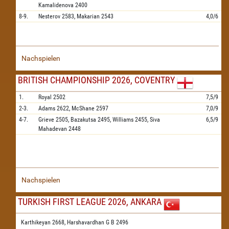
Kamalidenova
2400
8-9.
Nesterov
2583,
Makarian
2543
4,0/6
Nachspielen
BRITISH CHAMPIONSHIP 2026, COVENTRY
1.
Royal
2502
7,5/9
2-3.
Adams
2622,
McShane
2597
7,0/9
4-7.
Grieve
2505,
Bazakutsa
2495,
Williams
2455,
Siva
6,5/9
Mahadevan
2448
Nachspielen
TURKISH FIRST LEAGUE 2026, ANKARA
Karthikeyan 2668,
Harshavardhan G B 2496