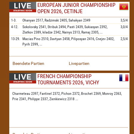
EUROPEAN JUNIOR CHAMPIONSHIP
OPEN 2026, CETINJE
1-3.
Ohanyan
2517,
Radzimski
2405,
Sahakyan
2349
3,5/4
4-12.
Sokolovsky
2541,
Stribuk
2494,
Pasti
2439,
Sukiasyan
2392,
3,0/4
Zlatkov
2389,
kiladze
2342,
Nainys
2313,
Ramaj
2305,
...
13-29.
Macias Pino
2510,
Davtyan
2458,
Piliposyan
2416,
Cnejev
2402,
2,5/4
Pyrih
2399,
...
Beendete Partien
Livepartien
FRENCH CHAMPIONSHIP
TOURNAMENTS 2026, VICHY
Charmeteau 2397,
Fantinel 2372,
Pichon 2372,
Brochet 2369,
Monroy 2363,
Prie 2341,
Philippe 2337,
Zienkiewicz 2318
...