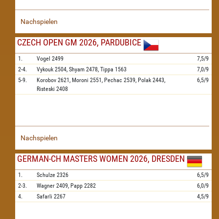
Nachspielen
CZECH OPEN GM 2026, PARDUBICE
1.
Vogel
2499
7,5/9
2-4.
Vykouk
2504,
Shyam
2478,
Tippa
1563
7,0/9
5-9.
Korobov
2621,
Moroni
2551,
Pechac
2539,
Polak
2443,
6,5/9
Risteski
2408
Nachspielen
GERMAN-CH MASTERS WOMEN 2026, DRESDEN
1.
Schulze
2326
6,5/9
2-3.
Wagner
2409,
Papp
2282
6,0/9
4.
Safarli
2267
4,5/9