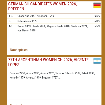
GERMAN-CH CANDIDATES WOMEN 2026,
DRESDEN
1-2.
Czaeczine
2057,
Neumann
1995
6,5/9
3.
Schirmbeck
1979
6,0/9
4-8.
Braun
2063,
Eberle
2058,
Wagenschuetz
2040,
Novikova
2024,
5,5/9
von Beckh
1878
Nachspielen
77TH ARGENTINIAN WOMEN-CH 2026, VICENTE
LOPEZ
Campos 2253,
Adam 2190,
Amura 2126,
Tobares Dilascio 2107,
Brizzi 2093,
Nejanky 1979,
Alvarez 1919,
Esquivel 1727
...