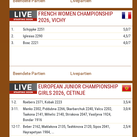
Beendete Partien
Livepartien
FRENCH WOMEN CHAMPIONSHIP
2026, VICHY
1.
Schippke
2251
5,0/7
2.
Iglesias
2290
4,5/7
3.
Bosc
2221
4,0/7
Beendete Partien
Livepartien
EUROPEAN JUNIOR CHAMPIONSHIP
GIRLS 2026, CETINJE
1-2.
Roebers
2371,
Kobak
2223
3,5/4
3-11.
Manko
2302,
Piddubna
2266,
Skarbarchuk
2240,
Valcu
2202,
3,0/4
Tsakona
2141,
Mihelic
2140,
Striskova
2047,
Vasiljeva
1924,
Bondar
1916
12-17.
Beber
2162,
Maklakova
2135,
Tashkinova
2120,
Sipos
2041,
2,5/4
Hayrapetyan
1984,
...