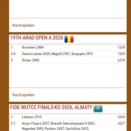
Nachspielen
19TH ARAD OPEN A 2026
1.
Bronstein
2484
7,5/9
2-4.
Santos Latasa
2620,
Magold
2501,
Sengupta
2473
7,0/9
5.
Dotzer
2495
6,5/9
Nachspielen
FIDE WUTCC FINALS-KO 2026, ALMATY
1.
Lobanov
2515
5,0/6
2-7.
Aryan Chopra
2637,
Bharath Subramaniyam H
2601,
4,5/7
Nogerbek
2495,
Parkhov
2437,
Garifullina
2415,