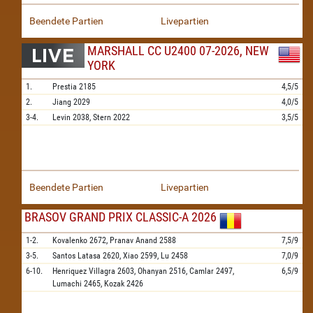
Beendete Partien
Livepartien
MARSHALL CC U2400 07-2026, NEW
YORK
1.
Prestia
2185
4,5/5
2.
Jiang
2029
4,0/5
3-4.
Levin
2038,
Stern
2022
3,5/5
Beendete Partien
Livepartien
BRASOV GRAND PRIX CLASSIC-A 2026
1-2.
Kovalenko
2672,
Pranav Anand
2588
7,5/9
3-5.
Santos Latasa
2620,
Xiao
2599,
Lu
2458
7,0/9
6-10.
Henriquez Villagra
2603,
Ohanyan
2516,
Camlar
2497,
6,5/9
Lumachi
2465,
Kozak
2426