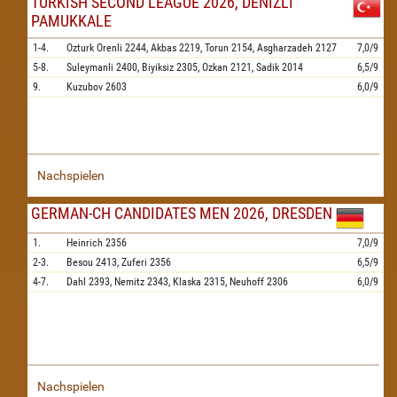
TURKISH SECOND LEAGUE 2026, DENIZLI
PAMUKKALE
1-4.
Ozturk Orenli
2244,
Akbas
2219,
Torun
2154,
Asgharzadeh
2127
7,0/9
5-8.
Suleymanli
2400,
Biyiksiz
2305,
Ozkan
2121,
Sadik
2014
6,5/9
9.
Kuzubov
2603
6,0/9
Nachspielen
GERMAN-CH CANDIDATES MEN 2026, DRESDEN
1.
Heinrich
2356
7,0/9
2-3.
Besou
2413,
Zuferi
2356
6,5/9
4-7.
Dahl
2393,
Nemitz
2343,
Klaska
2315,
Neuhoff
2306
6,0/9
Nachspielen