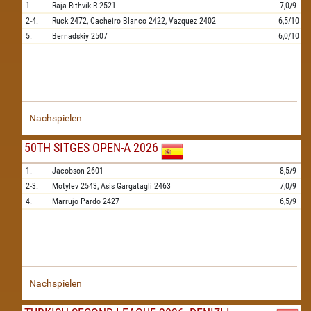
1.
Raja Rithvik R
2521
7,0/9
2-4.
Ruck
2472,
Cacheiro Blanco
2422,
Vazquez
2402
6,5/10
5.
Bernadskiy
2507
6,0/10
Nachspielen
50TH SITGES OPEN-A 2026
1.
Jacobson
2601
8,5/9
2-3.
Motylev
2543,
Asis Gargatagli
2463
7,0/9
4.
Marrujo Pardo
2427
6,5/9
Nachspielen