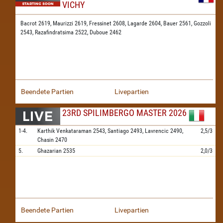
VICHY
Bacrot 2619,
Maurizzi 2619,
Fressinet 2608,
Lagarde 2604,
Bauer 2561,
Gozzoli
2543,
Razafindratsima 2522,
Duboue 2462
Beendete Partien
Livepartien
23RD SPILIMBERGO MASTER 2026
1-4.
Karthik Venkataraman
2543,
Santiago
2493,
Lavrencic
2490,
2,5/3
Chasin
2470
5.
Ghazarian
2535
2,0/3
Beendete Partien
Livepartien