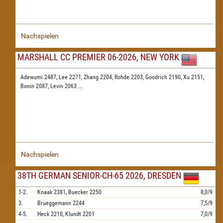
Nachspielen
MARSHALL CC PREMIER 06-2026, NEW YORK
Adewumi 2487,
Lee 2271,
Zhang 2204,
Rohde 2203,
Goodrich 2190,
Xu 2151,
Bonin 2087,
Levin 2063
...
Nachspielen
38TH GERMAN SENIOR-CH-65 2026, DRESDEN
1-2.
Knaak
2381,
Buecker
2250
8,0/9
3.
Brueggemann
2244
7,5/9
4-5.
Heck
2210,
Klundt
2201
7,0/9