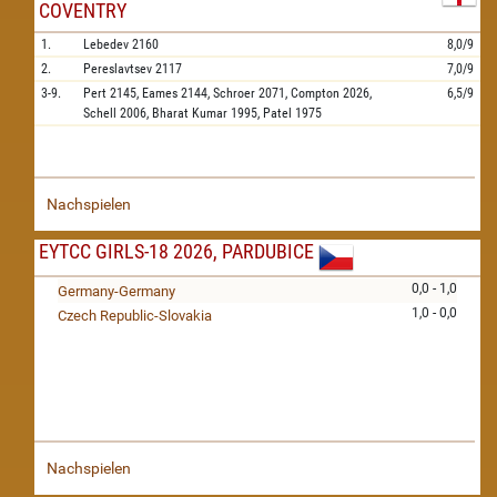
COVENTRY
1.
Lebedev
2160
8,0/9
2.
Pereslavtsev
2117
7,0/9
3-9.
Pert
2145,
Eames
2144,
Schroer
2071,
Compton
2026,
6,5/9
Schell
2006,
Bharat Kumar
1995,
Patel
1975
Nachspielen
EYTCC GIRLS-18 2026, PARDUBICE
0,0 - 1,0
Germany-Germany
1,0 - 0,0
Czech Republic-Slovakia
Nachspielen