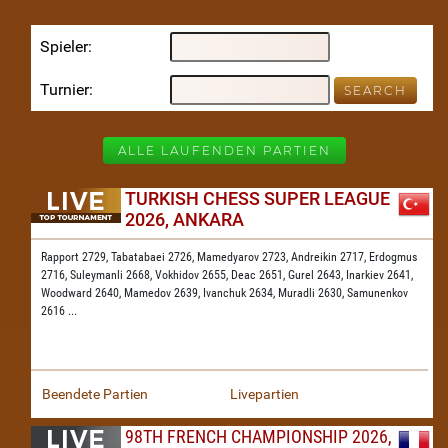
Spieler
Turnier
ALLE LAUFENDEN PARTIEN
TURKISH CHESS SUPER LEAGUE
2026, ANKARA
Rapport 2729,
Tabatabaei 2726,
Mamedyarov 2723,
Andreikin 2717,
Erdogmus
2716,
Suleymanli 2668,
Vokhidov 2655,
Deac 2651,
Gurel 2643,
Inarkiev 2641,
Woodward 2640,
Mamedov 2639,
Ivanchuk 2634,
Muradli 2630,
Samunenkov
2616
...
Beendete Partien
Livepartien
98TH FRENCH CHAMPIONSHIP 2026,