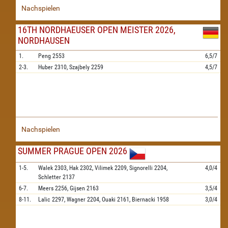
Nachspielen
16TH NORDHAEUSER OPEN MEISTER 2026,
NORDHAUSEN
1.
Peng
2553
6,5/7
2-3.
Huber
2310,
Szajbely
2259
4,5/7
Nachspielen
SUMMER PRAGUE OPEN 2026
1-5.
Walek
2303,
Hak
2302,
Vilimek
2209,
Signorelli
2204,
4,0/4
Schletter
2137
6-7.
Meers
2256,
Gijsen
2163
3,5/4
8-11.
Lalic
2297,
Wagner
2204,
Ouaki
2161,
Biernacki
1958
3,0/4