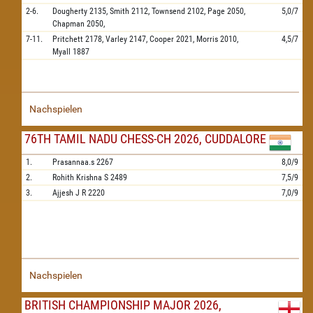
2-6.
Dougherty
2135,
Smith
2112,
Townsend
2102,
Page
2050,
5,0/7
Chapman
2050,
7-11.
Pritchett
2178,
Varley
2147,
Cooper
2021,
Morris
2010,
4,5/7
Myall
1887
Nachspielen
76TH TAMIL NADU CHESS-CH 2026, CUDDALORE
1.
Prasannaa.s
2267
8,0/9
2.
Rohith Krishna S
2489
7,5/9
3.
Ajjesh J R
2220
7,0/9
Nachspielen
BRITISH CHAMPIONSHIP MAJOR 2026,