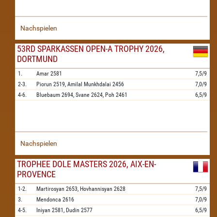
Nachspielen
53RD SPARKASSEN OPEN-A TROPHY 2026,
DORTMUND
1.
Amar
2581
7,5/9
2-3.
Piorun
2519,
Amilal Munkhdalai
2456
7,0/9
4-6.
Bluebaum
2694,
Svane
2624,
Poh
2461
6,5/9
Nachspielen
TROPHEE DOLE MASTERS 2026, AIX-EN-
PROVENCE
1-2.
Martirosyan
2653,
Hovhannisyan
2628
7,5/9
3.
Mendonca
2616
7,0/9
4-5.
Iniyan
2581,
Dudin
2577
6,5/9