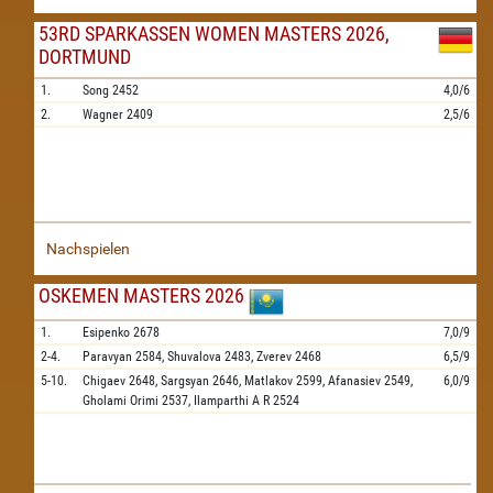
53RD SPARKASSEN WOMEN MASTERS 2026,
DORTMUND
1.
Song
2452
4,0/6
2.
Wagner
2409
2,5/6
Nachspielen
OSKEMEN MASTERS 2026
1.
Esipenko
2678
7,0/9
2-4.
Paravyan
2584,
Shuvalova
2483,
Zverev
2468
6,5/9
5-10.
Chigaev
2648,
Sargsyan
2646,
Matlakov
2599,
Afanasiev
2549,
6,0/9
Gholami Orimi
2537,
Ilamparthi A R
2524