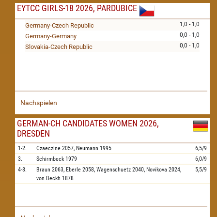
EYTCC GIRLS-18 2026, PARDUBICE
1,0 - 1,0
Germany-Czech Republic
0,0 - 1,0
Germany-Germany
0,0 - 1,0
Slovakia-Czech Republic
Nachspielen
GERMAN-CH CANDIDATES WOMEN 2026,
DRESDEN
1-2.
Czaeczine
2057,
Neumann
1995
6,5/9
3.
Schirmbeck
1979
6,0/9
4-8.
Braun
2063,
Eberle
2058,
Wagenschuetz
2040,
Novikova
2024,
5,5/9
von Beckh
1878