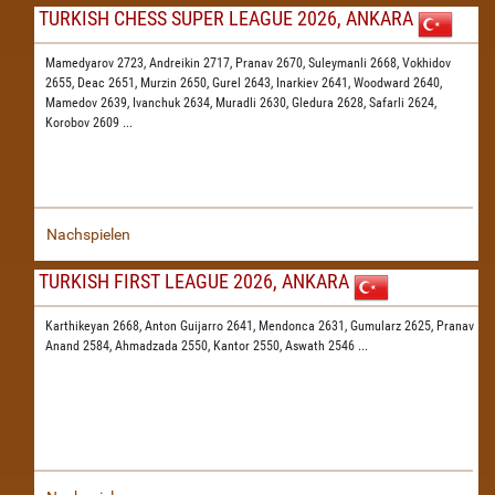
TURKISH CHESS SUPER LEAGUE 2026, ANKARA
Mamedyarov 2723,
Andreikin 2717,
Pranav 2670,
Suleymanli 2668,
Vokhidov
2655,
Deac 2651,
Murzin 2650,
Gurel 2643,
Inarkiev 2641,
Woodward 2640,
Mamedov 2639,
Ivanchuk 2634,
Muradli 2630,
Gledura 2628,
Safarli 2624,
Korobov 2609
...
Nachspielen
TURKISH FIRST LEAGUE 2026, ANKARA
Karthikeyan 2668,
Anton Guijarro 2641,
Mendonca 2631,
Gumularz 2625,
Pranav
Anand 2584,
Ahmadzada 2550,
Kantor 2550,
Aswath 2546
...