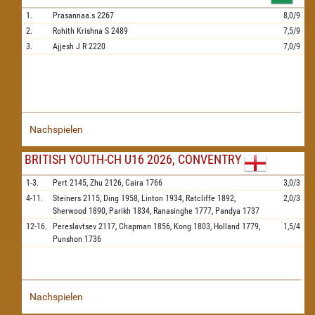
1.
Prasannaa.s
2267
8,0/9
2.
Rohith Krishna S
2489
7,5/9
3.
Ajjesh J R
2220
7,0/9
Nachspielen
BRITISH YOUTH-CH U16 2026, CONVENTRY
1-3.
Pert
2145,
Zhu
2126,
Caira
1766
3,0/3
4-11.
Steiners
2115,
Ding
1958,
Linton
1934,
Ratcliffe
1892,
2,0/3
Sherwood
1890,
Parikh
1834,
Ranasinghe
1777,
Pandya
1737
12-16.
Pereslavtsev
2117,
Chapman
1856,
Kong
1803,
Holland
1779,
1,5/4
Punshon
1736
Nachspielen