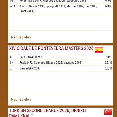
4-6.
Rojas Salas
2419,
Vazquez
2402,
Christodoulou
2383
6,5/9
7-14.
Alonso Garcia
2435,
Spraggett
2414,
Martins
2409,
Das
2408,
6,0/9
Ernst
2401,
...
Nachspielen
XIV CIDADE DE PONTEVEDRA MASTERS 2026
1.
Raja Rithvik R
2521
7,0/9
2-4.
Ruck
2472,
Cacheiro Blanco
2422,
Vazquez
2402
6,5/10
5.
Bernadskiy
2507
6,0/10
Nachspielen
TURKISH SECOND LEAGUE 2026, DENIZLI
PAMUKKALE