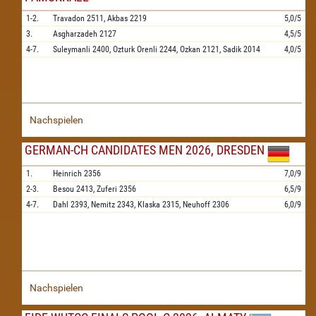
1-2.
Travadon
2511,
Akbas
2219
5,0/5
3.
Asgharzadeh
2127
4,5/5
4-7.
Suleymanli
2400,
Ozturk Orenli
2244,
Ozkan
2121,
Sadik
2014
4,0/5
Nachspielen
GERMAN-CH CANDIDATES MEN 2026, DRESDEN
1.
Heinrich
2356
7,0/9
2-3.
Besou
2413,
Zuferi
2356
6,5/9
4-7.
Dahl
2393,
Nemitz
2343,
Klaska
2315,
Neuhoff
2306
6,0/9
Nachspielen