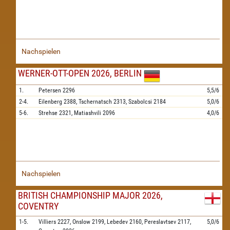
Nachspielen
WERNER-OTT-OPEN 2026, BERLIN
1.
Petersen
2296
5,5/6
2-4.
Eilenberg
2388,
Tschernatsch
2313,
Szabolcsi
2184
5,0/6
5-6.
Strehse
2321,
Matiashvili
2096
4,0/6
Nachspielen
BRITISH CHAMPIONSHIP MAJOR 2026,
COVENTRY
1-5.
Villiers
2227,
Onslow
2199,
Lebedev
2160,
Pereslavtsev
2117,
5,0/6