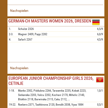
Nachspielen
GERMAN-CH MASTERS WOMEN 2026, DRESDEN
1.
Schulze
2326
6,5/9
2-3.
Wagner
2409,
Papp
2282
6,0/9
4.
Safarli
2267
4,5/9
Nachspielen
EUROPEAN JUNIOR CHAMPIONSHIP GIRLS 2026,
CETINJE
1-18.
Manko
2302,
Piddubna
2266,
Tarasenka
2235,
Kobak
2223,
1,0/1
Siekanska
2203,
Valcu
2202,
Kochavi
2170,
Mihelic
2140,
Blokhin
2118,
Barwinska
2115,
Caku
2112,
...
19-22.
Roebers
2371,
Tashkinova
2120,
Bendik
2038,
Vyas
1884
0,5/1