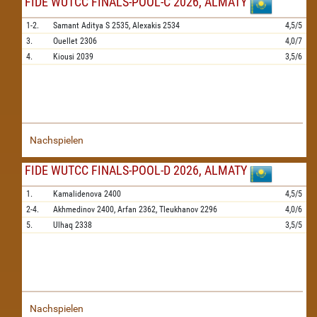
FIDE WUTCC FINALS-POOL-C 2026, ALMATY
1-2.
Samant Aditya S
2535,
Alexakis
2534
4,5/5
3.
Ouellet
2306
4,0/7
4.
Kiousi
2039
3,5/6
Nachspielen
FIDE WUTCC FINALS-POOL-D 2026, ALMATY
1.
Kamalidenova
2400
4,5/5
2-4.
Akhmedinov
2400,
Arfan
2362,
Tleukhanov
2296
4,0/6
5.
Ulhaq
2338
3,5/5
Nachspielen