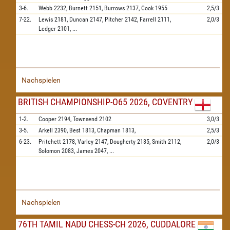
3-6.
Webb
2232,
Burnett
2151,
Burrows
2137,
Cook
1955
2,5/3
7-22.
Lewis
2181,
Duncan
2147,
Pitcher
2142,
Farrell
2111,
2,0/3
Ledger
2101,
...
Nachspielen
BRITISH CHAMPIONSHIP-O65 2026, COVENTRY
1-2.
Cooper
2194,
Townsend
2102
3,0/3
3-5.
Arkell
2390,
Best
1813,
Chapman
1813,
2,5/3
6-23.
Pritchett
2178,
Varley
2147,
Dougherty
2135,
Smith
2112,
2,0/3
Solomon
2083,
James
2047,
...
Nachspielen
76TH TAMIL NADU CHESS-CH 2026, CUDDALORE