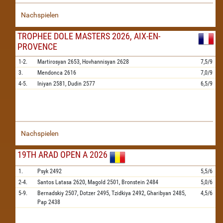
Nachspielen
TROPHEE DOLE MASTERS 2026, AIX-EN-
PROVENCE
1-2.
Martirosyan
2653,
Hovhannisyan
2628
7,5/9
3.
Mendonca
2616
7,0/9
4-5.
Iniyan
2581,
Dudin
2577
6,5/9
Nachspielen
19TH ARAD OPEN A 2026
1.
Psyk
2492
5,5/6
2-4.
Santos Latasa
2620,
Magold
2501,
Bronstein
2484
5,0/6
5-9.
Bernadskiy
2507,
Dotzer
2495,
Tzidkiya
2492,
Gharibyan
2485,
4,5/6
Pap
2438