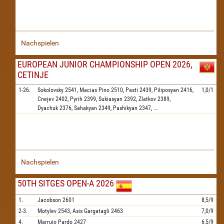
Nachspielen
EUROPEAN JUNIOR CHAMPIONSHIP OPEN 2026,
CETINJE
1-26.
Sokolovsky
2541,
Macias Pino
2510,
Pasti
2439,
Piliposyan
2416,
1,0/1
Cnejev
2402,
Pyrih
2399,
Sukiasyan
2392,
Zlatkov
2389,
Dyachuk
2376,
Sahakyan
2349,
Pashikyan
2347,
...
Nachspielen
50TH SITGES OPEN-A 2026
1.
Jacobson
2601
8,5/9
2-3.
Motylev
2543,
Asis Gargatagli
2463
7,0/9
4.
Marrujo Pardo
2427
6,5/9