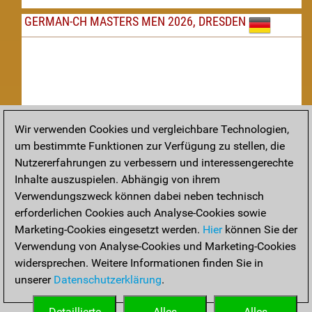
GERMAN-CH MASTERS MEN 2026, DRESDEN
Wir verwenden Cookies und vergleichbare Technologien,
um bestimmte Funktionen zur Verfügung zu stellen, die
Nachspielen
Nutzererfahrungen zu verbessern und interessengerechte
Inhalte auszuspielen. Abhängig von ihrem
TAKTIK
Verwendungszweck können dabei neben technisch
erforderlichen Cookies auch Analyse-Cookies sowie
Taktikstellungen aus den heutigen Partien
Marketing-Cookies eingesetzt werden.
Hier
können Sie der
THEORIE
Verwendung von Analyse-Cookies und Marketing-Cookies
widersprechen. Weitere Informationen finden Sie in
Interessante Eröffnungstheorie aus aktuellen Partien
unserer
Datenschutzerklärung
.
ARCHIV
Detaillierte
Alles
Alles