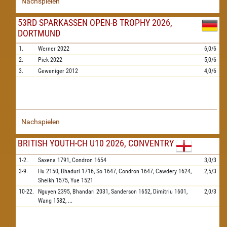
Nachspielen
53RD SPARKASSEN OPEN-B TROPHY 2026,
DORTMUND
1.
Werner
2022
6,0/6
2.
Pick
2022
5,0/6
3.
Geweniger
2012
4,0/6
Nachspielen
BRITISH YOUTH-CH U10 2026, CONVENTRY
1-2.
Saxena
1791,
Condron
1654
3,0/3
3-9.
Hu
2150,
Bhaduri
1716,
So
1647,
Condron
1647,
Cawdery
1624,
2,5/3
Sheikh
1575,
Yue
1521
10-22.
Nguyen
2395,
Bhandari
2031,
Sanderson
1652,
Dimitriu
1601,
2,0/3
Wang
1582,
...