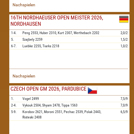
Nachspielen
16TH NORDHAEUSER OPEN MEISTER 2026,
NORDHAUSEN
1-4.
Peng
2553,
Huber
2310,
Kurt
2307,
Werthebach
2202
2,0/2
5.
Szajbely
2259
1,5/2
6-7.
Luebke
2255,
Tiarks
2218
1,0/2
Nachspielen
CZECH OPEN GM 2026, PARDUBICE
1.
Vogel
2499
7,5/9
2-4.
Vykouk
2504,
Shyam
2478,
Tippa
1563
7,0/9
5-9.
Korobov
2621,
Moroni
2551,
Pechac
2539,
Polak
2443,
6,5/9
Risteski
2408