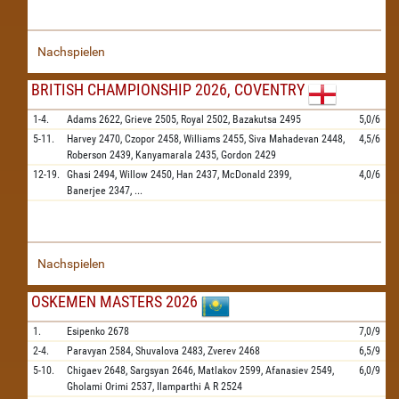
Nachspielen
BRITISH CHAMPIONSHIP 2026, COVENTRY
1-4.
Adams
2622,
Grieve
2505,
Royal
2502,
Bazakutsa
2495
5,0/6
5-11.
Harvey
2470,
Czopor
2458,
Williams
2455,
Siva Mahadevan
2448,
4,5/6
Roberson
2439,
Kanyamarala
2435,
Gordon
2429
12-19.
Ghasi
2494,
Willow
2450,
Han
2437,
McDonald
2399,
4,0/6
Banerjee
2347,
...
Nachspielen
OSKEMEN MASTERS 2026
1.
Esipenko
2678
7,0/9
2-4.
Paravyan
2584,
Shuvalova
2483,
Zverev
2468
6,5/9
5-10.
Chigaev
2648,
Sargsyan
2646,
Matlakov
2599,
Afanasiev
2549,
6,0/9
Gholami Orimi
2537,
Ilamparthi A R
2524