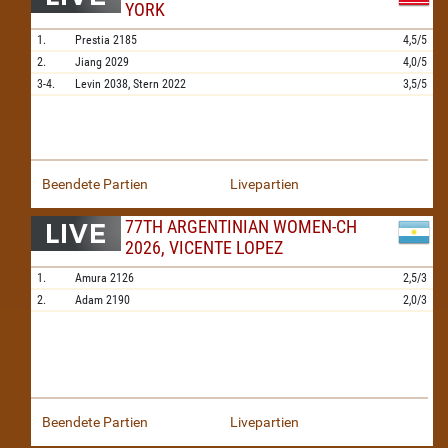
YORK
1.
Prestia
2185
4,5/5
2.
Jiang
2029
4,0/5
3-4.
Levin
2038,
Stern
2022
3,5/5
Beendete Partien
Livepartien
77TH ARGENTINIAN WOMEN-CH
2026, VICENTE LOPEZ
1.
Amura
2126
2,5/3
2.
Adam
2190
2,0/3
Beendete Partien
Livepartien