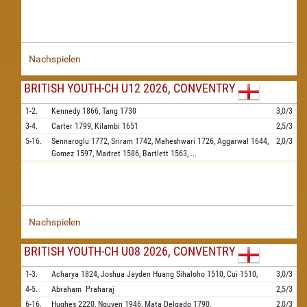
Nachspielen
BRITISH YOUTH-CH U12 2026, CONVENTRY
1-2.
Kennedy
1866,
Tang
1730
3,0/3
3-4.
Carter
1799,
Kilambi
1651
2,5/3
5-16.
Sennaroglu
1772,
Sriram
1742,
Maheshwari
1726,
Aggarwal
1644,
2,0/3
Gomez
1597,
Maitret
1586,
Bartlett
1563,
...
Nachspielen
BRITISH YOUTH-CH U08 2026, CONVENTRY
1-3.
Acharya
1824,
Joshua Jayden Huang Sihaloho
1510,
Cui
1510,
3,0/3
4-5.
Abraham
Praharaj
2,5/3
6-16.
Hughes
2220,
Nguyen
1946,
Mata Delgado
1790,
2,0/3