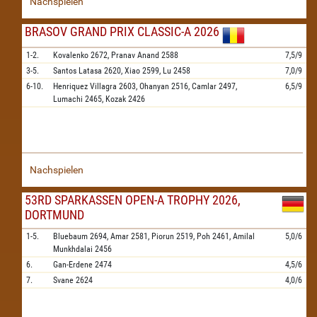
Nachspielen
BRASOV GRAND PRIX CLASSIC-A 2026
1-2.
Kovalenko
2672,
Pranav Anand
2588
7,5/9
3-5.
Santos Latasa
2620,
Xiao
2599,
Lu
2458
7,0/9
6-10.
Henriquez Villagra
2603,
Ohanyan
2516,
Camlar
2497,
6,5/9
Lumachi
2465,
Kozak
2426
Nachspielen
53RD SPARKASSEN OPEN-A TROPHY 2026,
DORTMUND
1-5.
Bluebaum
2694,
Amar
2581,
Piorun
2519,
Poh
2461,
Amilal
5,0/6
Munkhdalai
2456
6.
Gan-Erdene
2474
4,5/6
7.
Svane
2624
4,0/6