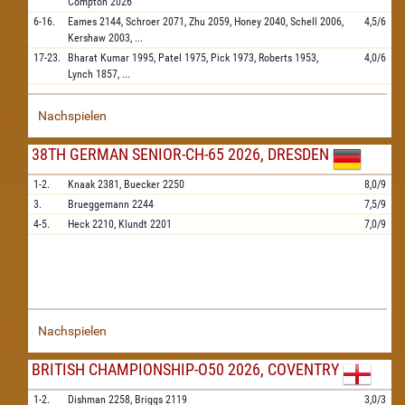
Compton
2026
6-16.
Eames
2144,
Schroer
2071,
Zhu
2059,
Honey
2040,
Schell
2006,
4,5/6
Kershaw
2003,
...
17-23.
Bharat Kumar
1995,
Patel
1975,
Pick
1973,
Roberts
1953,
4,0/6
Lynch
1857,
...
Nachspielen
38TH GERMAN SENIOR-CH-65 2026, DRESDEN
1-2.
Knaak
2381,
Buecker
2250
8,0/9
3.
Brueggemann
2244
7,5/9
4-5.
Heck
2210,
Klundt
2201
7,0/9
Nachspielen
BRITISH CHAMPIONSHIP-O50 2026, COVENTRY
1-2.
Dishman
2258,
Briggs
2119
3,0/3