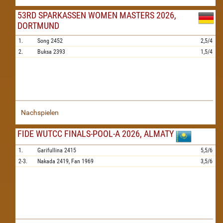
53RD SPARKASSEN WOMEN MASTERS 2026,
DORTMUND
1.
Song
2452
2,5/4
2.
Buksa
2393
1,5/4
Nachspielen
FIDE WUTCC FINALS-POOL-A 2026, ALMATY
1.
Garifullina
2415
5,5/6
2-3.
Nakada
2419,
Fan
1969
3,5/6