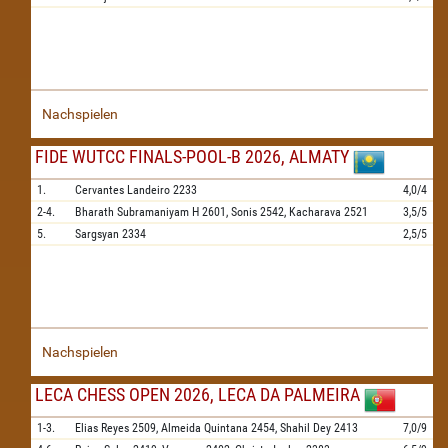
Nachspielen
FIDE WUTCC FINALS-POOL-B 2026, ALMATY
1.
Cervantes Landeiro
2233
4,0/4
2-4.
Bharath Subramaniyam H
2601,
Sonis
2542,
Kacharava
2521
3,5/5
5.
Sargsyan
2334
2,5/5
Nachspielen
LECA CHESS OPEN 2026, LECA DA PALMEIRA
1-3.
Elias Reyes
2509,
Almeida Quintana
2454,
Shahil Dey
2413
7,0/9