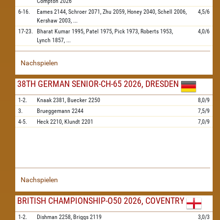
Compton
2026
6-16.
Eames
2144,
Schroer
2071,
Zhu
2059,
Honey
2040,
Schell
2006,
4,5/6
Kershaw
2003,
...
17-23.
Bharat Kumar
1995,
Patel
1975,
Pick
1973,
Roberts
1953,
4,0/6
Lynch
1857,
...
Nachspielen
38TH GERMAN SENIOR-CH-65 2026, DRESDEN
1-2.
Knaak
2381,
Buecker
2250
8,0/9
3.
Brueggemann
2244
7,5/9
4-5.
Heck
2210,
Klundt
2201
7,0/9
Nachspielen
BRITISH CHAMPIONSHIP-O50 2026, COVENTRY
1-2.
Dishman
2258,
Briggs
2119
3,0/3