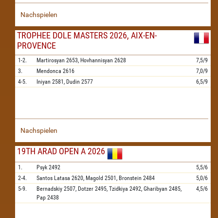
Nachspielen
TROPHEE DOLE MASTERS 2026, AIX-EN-
PROVENCE
1-2.
Martirosyan
2653,
Hovhannisyan
2628
7,5/9
3.
Mendonca
2616
7,0/9
4-5.
Iniyan
2581,
Dudin
2577
6,5/9
Nachspielen
19TH ARAD OPEN A 2026
1.
Psyk
2492
5,5/6
2-4.
Santos Latasa
2620,
Magold
2501,
Bronstein
2484
5,0/6
5-9.
Bernadskiy
2507,
Dotzer
2495,
Tzidkiya
2492,
Gharibyan
2485,
4,5/6
Pap
2438