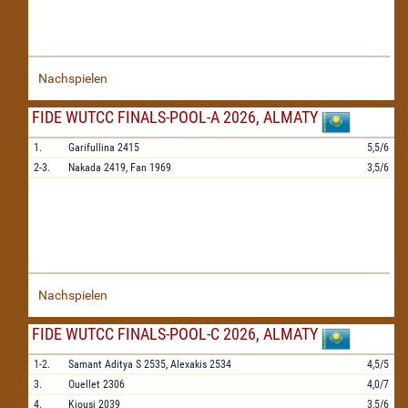
Nachspielen
FIDE WUTCC FINALS-POOL-A 2026, ALMATY
1.
Garifullina
2415
5,5/6
2-3.
Nakada
2419,
Fan
1969
3,5/6
Nachspielen
FIDE WUTCC FINALS-POOL-C 2026, ALMATY
1-2.
Samant Aditya S
2535,
Alexakis
2534
4,5/5
3.
Ouellet
2306
4,0/7
4.
Kiousi
2039
3,5/6