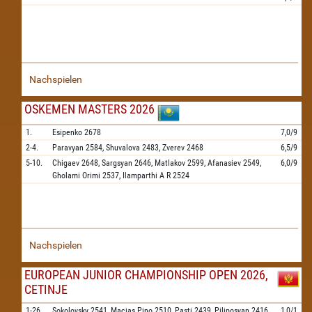
Nachspielen
OSKEMEN MASTERS 2026
1.
Esipenko
2678
7,0/9
2-4.
Paravyan
2584,
Shuvalova
2483,
Zverev
2468
6,5/9
5-10.
Chigaev
2648,
Sargsyan
2646,
Matlakov
2599,
Afanasiev
2549,
6,0/9
Gholami Orimi
2537,
Ilamparthi A R
2524
Nachspielen
EUROPEAN JUNIOR CHAMPIONSHIP OPEN 2026,
CETINJE
1-26.
Sokolovsky
2541,
Macias Pino
2510,
Pasti
2439,
Piliposyan
2416,
1,0/1