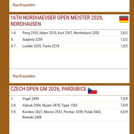
Nachspielen
16TH NORDHAEUSER OPEN MEISTER 2026,
NORDHAUSEN
1-4.
Peng
2553,
Huber
2310,
Kurt
2307,
Werthebach
2202
2,0/2
5.
Szajbely
2259
1,5/2
6-7.
Luebke
2255,
Tiarks
2218
1,0/2
Nachspielen
CZECH OPEN GM 2026, PARDUBICE
1.
Vogel
2499
7,5/9
2-4.
Vykouk
2504,
Shyam
2478,
Tippa
1563
7,0/9
5-9.
Korobov
2621,
Moroni
2551,
Pechac
2539,
Polak
2443,
6,5/9
Risteski
2408