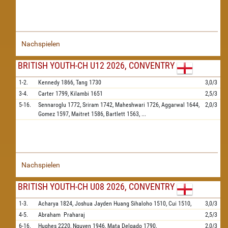
Nachspielen
BRITISH YOUTH-CH U12 2026, CONVENTRY
1-2.
Kennedy
1866,
Tang
1730
3,0/3
3-4.
Carter
1799,
Kilambi
1651
2,5/3
5-16.
Sennaroglu
1772,
Sriram
1742,
Maheshwari
1726,
Aggarwal
1644,
2,0/3
Gomez
1597,
Maitret
1586,
Bartlett
1563,
...
Nachspielen
BRITISH YOUTH-CH U08 2026, CONVENTRY
1-3.
Acharya
1824,
Joshua Jayden Huang Sihaloho
1510,
Cui
1510,
3,0/3
4-5.
Abraham
Praharaj
2,5/3
6-16.
Hughes
2220,
Nguyen
1946,
Mata Delgado
1790,
2,0/3