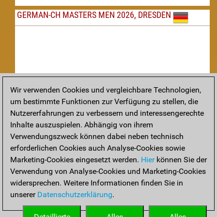
GERMAN-CH MASTERS MEN 2026, DRESDEN
Wir verwenden Cookies und vergleichbare Technologien,
um bestimmte Funktionen zur Verfügung zu stellen, die
Nachspielen
Nutzererfahrungen zu verbessern und interessengerechte
Inhalte auszuspielen. Abhängig von ihrem
TAKTIK
Verwendungszweck können dabei neben technisch
erforderlichen Cookies auch Analyse-Cookies sowie
Taktikstellungen aus den heutigen Partien
Marketing-Cookies eingesetzt werden.
Hier
können Sie der
THEORIE
Verwendung von Analyse-Cookies und Marketing-Cookies
widersprechen. Weitere Informationen finden Sie in
Interessante Eröffnungstheorie aus aktuellen Partien
unserer
Datenschutzerklärung
.
ARCHIV
Detaillierte
Alles
Alles