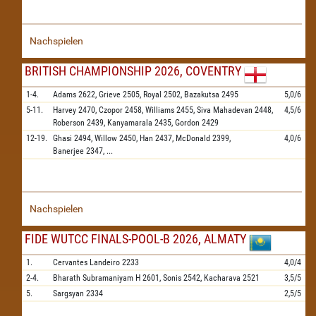
Nachspielen
BRITISH CHAMPIONSHIP 2026, COVENTRY
1-4.
Adams
2622,
Grieve
2505,
Royal
2502,
Bazakutsa
2495
5,0/6
5-11.
Harvey
2470,
Czopor
2458,
Williams
2455,
Siva Mahadevan
2448,
4,5/6
Roberson
2439,
Kanyamarala
2435,
Gordon
2429
12-19.
Ghasi
2494,
Willow
2450,
Han
2437,
McDonald
2399,
4,0/6
Banerjee
2347,
...
Nachspielen
FIDE WUTCC FINALS-POOL-B 2026, ALMATY
1.
Cervantes Landeiro
2233
4,0/4
2-4.
Bharath Subramaniyam H
2601,
Sonis
2542,
Kacharava
2521
3,5/5
5.
Sargsyan
2334
2,5/5