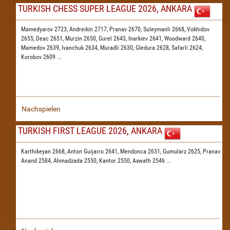
TURKISH CHESS SUPER LEAGUE 2026, ANKARA
Mamedyarov 2723,
Andreikin 2717,
Pranav 2670,
Suleymanli 2668,
Vokhidov
2655,
Deac 2651,
Murzin 2650,
Gurel 2643,
Inarkiev 2641,
Woodward 2640,
Mamedov 2639,
Ivanchuk 2634,
Muradli 2630,
Gledura 2628,
Safarli 2624,
Korobov 2609
...
Nachspielen
TURKISH FIRST LEAGUE 2026, ANKARA
Karthikeyan 2668,
Anton Guijarro 2641,
Mendonca 2631,
Gumularz 2625,
Pranav
Anand 2584,
Ahmadzada 2550,
Kantor 2550,
Aswath 2546
...