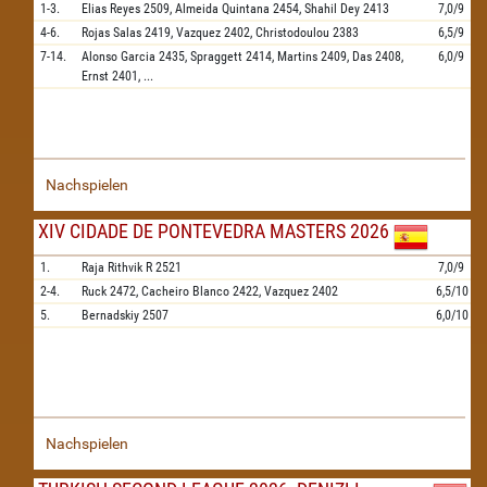
1-3.
Elias Reyes
2509,
Almeida Quintana
2454,
Shahil Dey
2413
7,0/9
4-6.
Rojas Salas
2419,
Vazquez
2402,
Christodoulou
2383
6,5/9
7-14.
Alonso Garcia
2435,
Spraggett
2414,
Martins
2409,
Das
2408,
6,0/9
Ernst
2401,
...
Nachspielen
XIV CIDADE DE PONTEVEDRA MASTERS 2026
1.
Raja Rithvik R
2521
7,0/9
2-4.
Ruck
2472,
Cacheiro Blanco
2422,
Vazquez
2402
6,5/10
5.
Bernadskiy
2507
6,0/10
Nachspielen