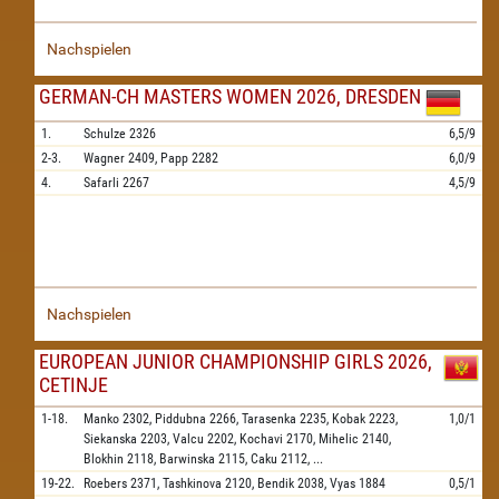
Nachspielen
GERMAN-CH MASTERS WOMEN 2026, DRESDEN
1.
Schulze
2326
6,5/9
2-3.
Wagner
2409,
Papp
2282
6,0/9
4.
Safarli
2267
4,5/9
Nachspielen
EUROPEAN JUNIOR CHAMPIONSHIP GIRLS 2026,
CETINJE
1-18.
Manko
2302,
Piddubna
2266,
Tarasenka
2235,
Kobak
2223,
1,0/1
Siekanska
2203,
Valcu
2202,
Kochavi
2170,
Mihelic
2140,
Blokhin
2118,
Barwinska
2115,
Caku
2112,
...
19-22.
Roebers
2371,
Tashkinova
2120,
Bendik
2038,
Vyas
1884
0,5/1