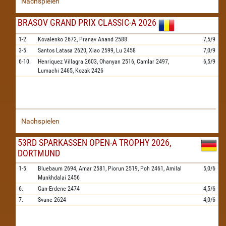
Nachspielen
BRASOV GRAND PRIX CLASSIC-A 2026
1-2.
Kovalenko
2672,
Pranav Anand
2588
7,5/9
3-5.
Santos Latasa
2620,
Xiao
2599,
Lu
2458
7,0/9
6-10.
Henriquez Villagra
2603,
Ohanyan
2516,
Camlar
2497,
6,5/9
Lumachi
2465,
Kozak
2426
Nachspielen
53RD SPARKASSEN OPEN-A TROPHY 2026,
DORTMUND
1-5.
Bluebaum
2694,
Amar
2581,
Piorun
2519,
Poh
2461,
Amilal
5,0/6
Munkhdalai
2456
6.
Gan-Erdene
2474
4,5/6
7.
Svane
2624
4,0/6