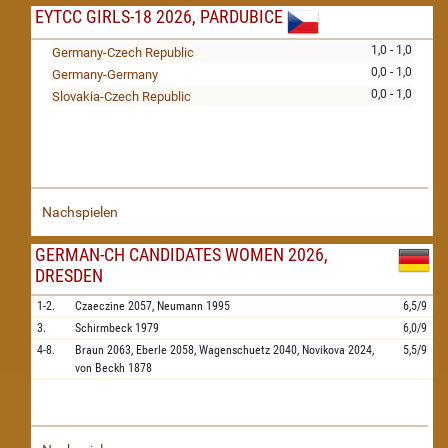
EYTCC GIRLS-18 2026, PARDUBICE
1,0 - 1,0
Germany-Czech Republic
0,0 - 1,0
Germany-Germany
0,0 - 1,0
Slovakia-Czech Republic
Nachspielen
GERMAN-CH CANDIDATES WOMEN 2026,
DRESDEN
1-2.
Czaeczine
2057,
Neumann
1995
6,5/9
3.
Schirmbeck
1979
6,0/9
4-8.
Braun
2063,
Eberle
2058,
Wagenschuetz
2040,
Novikova
2024,
5,5/9
von Beckh
1878