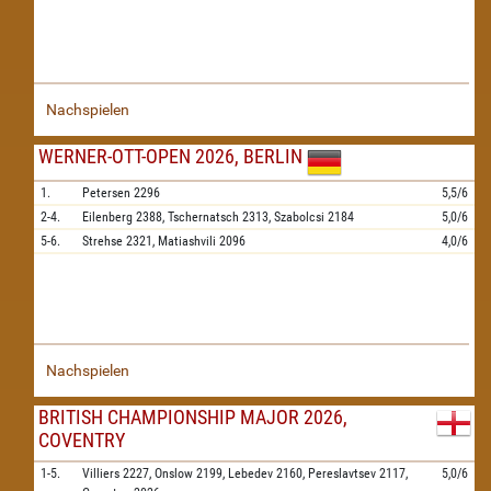
Nachspielen
WERNER-OTT-OPEN 2026, BERLIN
1.
Petersen
2296
5,5/6
2-4.
Eilenberg
2388,
Tschernatsch
2313,
Szabolcsi
2184
5,0/6
5-6.
Strehse
2321,
Matiashvili
2096
4,0/6
Nachspielen
BRITISH CHAMPIONSHIP MAJOR 2026,
COVENTRY
1-5.
Villiers
2227,
Onslow
2199,
Lebedev
2160,
Pereslavtsev
2117,
5,0/6