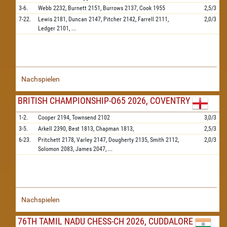
3-6.
Webb
2232,
Burnett
2151,
Burrows
2137,
Cook
1955
2,5/3
7-22.
Lewis
2181,
Duncan
2147,
Pitcher
2142,
Farrell
2111,
2,0/3
Ledger
2101,
...
Nachspielen
BRITISH CHAMPIONSHIP-O65 2026, COVENTRY
1-2.
Cooper
2194,
Townsend
2102
3,0/3
3-5.
Arkell
2390,
Best
1813,
Chapman
1813,
2,5/3
6-23.
Pritchett
2178,
Varley
2147,
Dougherty
2135,
Smith
2112,
2,0/3
Solomon
2083,
James
2047,
...
Nachspielen
76TH TAMIL NADU CHESS-CH 2026, CUDDALORE