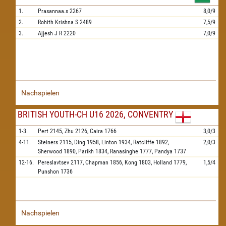
1.
Prasannaa.s
2267
8,0/9
2.
Rohith Krishna S
2489
7,5/9
3.
Ajjesh J R
2220
7,0/9
Nachspielen
BRITISH YOUTH-CH U16 2026, CONVENTRY
1-3.
Pert
2145,
Zhu
2126,
Caira
1766
3,0/3
4-11.
Steiners
2115,
Ding
1958,
Linton
1934,
Ratcliffe
1892,
2,0/3
Sherwood
1890,
Parikh
1834,
Ranasinghe
1777,
Pandya
1737
12-16.
Pereslavtsev
2117,
Chapman
1856,
Kong
1803,
Holland
1779,
1,5/4
Punshon
1736
Nachspielen