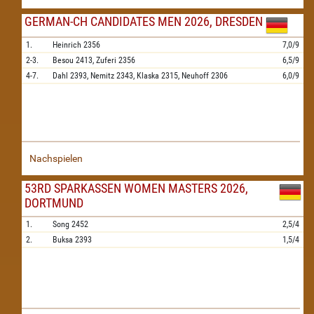
GERMAN-CH CANDIDATES MEN 2026, DRESDEN
1.
Heinrich
2356
7,0/9
2-3.
Besou
2413,
Zuferi
2356
6,5/9
4-7.
Dahl
2393,
Nemitz
2343,
Klaska
2315,
Neuhoff
2306
6,0/9
Nachspielen
53RD SPARKASSEN WOMEN MASTERS 2026,
DORTMUND
1.
Song
2452
2,5/4
2.
Buksa
2393
1,5/4