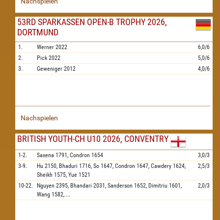
Nachspielen
53RD SPARKASSEN OPEN-B TROPHY 2026,
DORTMUND
1.
Werner
2022
6,0/6
2.
Pick
2022
5,0/6
3.
Geweniger
2012
4,0/6
Nachspielen
BRITISH YOUTH-CH U10 2026, CONVENTRY
1-2.
Saxena
1791,
Condron
1654
3,0/3
3-9.
Hu
2150,
Bhaduri
1716,
So
1647,
Condron
1647,
Cawdery
1624,
2,5/3
Sheikh
1575,
Yue
1521
10-22.
Nguyen
2395,
Bhandari
2031,
Sanderson
1652,
Dimitriu
1601,
2,0/3
Wang
1582,
...