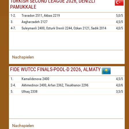
TURKISH SECOND LEAGUE 2026, DENIZLI
PAMUKKALE
1-2.
Travadon
2511,
Akbas
2219
5,0/5
3.
Asgharzadeh
2127
4,5/5
4-7.
Suleymanli
2400,
Ozturk Orenli
2244,
Ozkan
2121,
Sadik
2014
4,0/5
Nachspielen
FIDE WUTCC FINALS-POOL-D 2026, ALMATY
1.
Kamalidenova
2400
4,5/5
2-4.
Akhmedinov
2400,
Arfan
2362,
Tleukhanov
2296
4,0/6
5.
Ulhaq
2338
3,5/5
Nachspielen