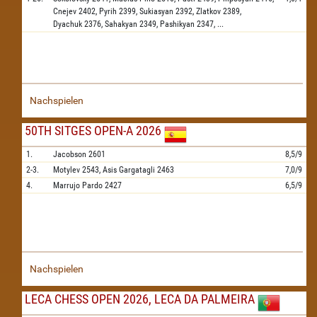
Cnejev
2402,
Pyrih
2399,
Sukiasyan
2392,
Zlatkov
2389,
Dyachuk
2376,
Sahakyan
2349,
Pashikyan
2347,
...
Nachspielen
50TH SITGES OPEN-A 2026
1.
Jacobson
2601
8,5/9
2-3.
Motylev
2543,
Asis Gargatagli
2463
7,0/9
4.
Marrujo Pardo
2427
6,5/9
Nachspielen
LECA CHESS OPEN 2026, LECA DA PALMEIRA