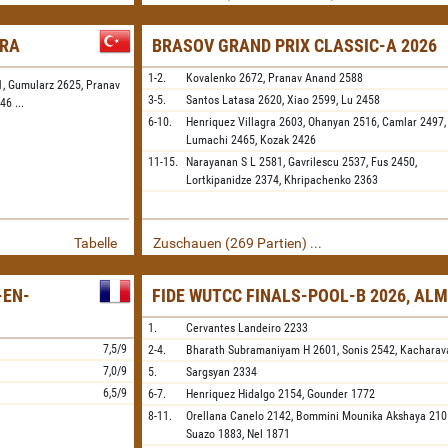
ARA
BRASOV GRAND PRIX CLASSIC-A 2026
1-2.
Kovalenko
2672,
Pranav Anand
2588
1,
Gumularz 2625,
Pranav
3-5.
Santos Latasa
2620,
Xiao
2599,
Lu
2458
546
...
6-10.
Henriquez Villagra
2603,
Ohanyan
2516,
Camlar
2497,
Lumachi
2465,
Kozak
2426
11-15.
Narayanan S L
2581,
Gavrilescu
2537,
Fus
2450,
Lortkipanidze
2374,
Khripachenko
2363
Tabelle
Zuschauen (269 Partien) ...
-EN-
FIDE WUTCC FINALS-POOL-B 2026, AL
1.
Cervantes Landeiro
2233
7,5/9
2-4.
Bharath Subramaniyam H
2601,
Sonis
2542,
Kacharav
7,0/9
5.
Sargsyan
2334
6,5/9
6-7.
Henriquez Hidalgo
2154,
Gounder
1772
8-11.
Orellana Canelo
2142,
Bommini Mounika Akshaya
210
Suazo
1883,
Nel
1871