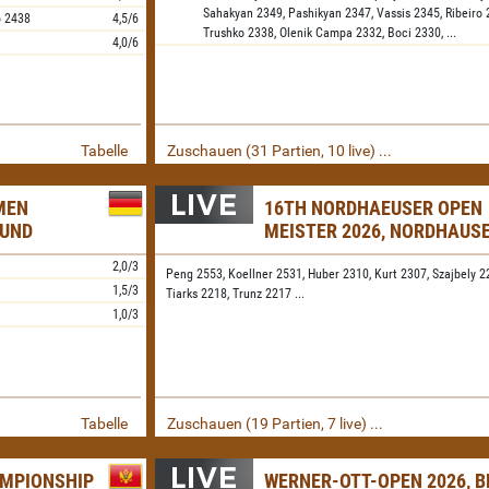
Sahakyan
2349,
Pashikyan
2347,
Vassis
2345,
Ribeiro
p
2438
4,5/6
Trushko
2338,
Olenik Campa
2332,
Boci
2330,
...
4,0/6
Tabelle
Zuschauen (31 Partien, 10 live) ...
MEN
16TH NORDHAEUSER OPEN
MUND
MEISTER 2026, NORDHAUS
2,0/3
Peng 2553,
Koellner 2531,
Huber 2310,
Kurt 2307,
Szajbely 2
1,5/3
Tiarks 2218,
Trunz 2217
...
1,0/3
Tabelle
Zuschauen (19 Partien, 7 live) ...
AMPIONSHIP
WERNER-OTT-OPEN 2026, B