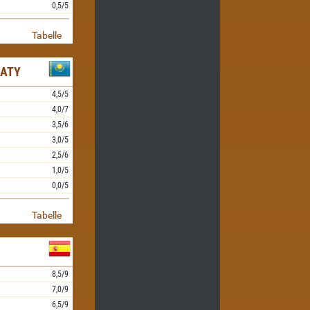
0,5/5
Tabelle
MATY
4,5/5
4,0/7
3,5/6
3,0/5
2,5/6
1,0/5
0,0/5
Tabelle
8,5/9
7,0/9
6,5/9