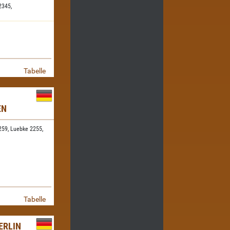
2345,
Tabelle
EN
259,
Luebke 2255,
Tabelle
ERLIN