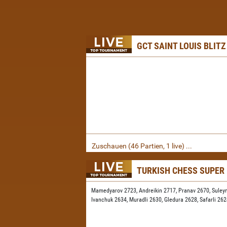
GCT SAINT LOUIS BLITZ
Zuschauen (46 Partien, 1 live) ...
TURKISH CHESS SUPER
Mamedyarov 2723,
Andreikin 2717,
Pranav 2670,
Suley
Ivanchuk 2634,
Muradli 2630,
Gledura 2628,
Safarli 26