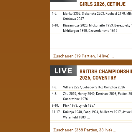
GIRLS 2026, CETINJE
1-5.
Manko
2302,
Siekanska
2203,
Kochavi
2170,
Mih
Striskova
2047
6-10.
Diasamidze
2020,
Mickunaite
1953,
Berezovsky
Mkhitaryan
1890,
Dzeverdanovic
1615
Zuschauen (19 Partien, 14 live) ...
BRITISH CHAMPIONSH
2026, COVENTRY
1-3.
Villiers
2227,
Lebedev
2160,
Compton
2026
4-8.
Zhu
2059,
Honey
2040,
Kershaw
2003,
Patton
20
Gunarathne
1976
9-10.
Pick
1973,
Lynch
1857
11-17.
Kukreja
1940,
Fang
1934,
Mulleady
1917,
Attwel
Waterfield
1883,
...
Zuschauen (368 Partien, 33 live) ...