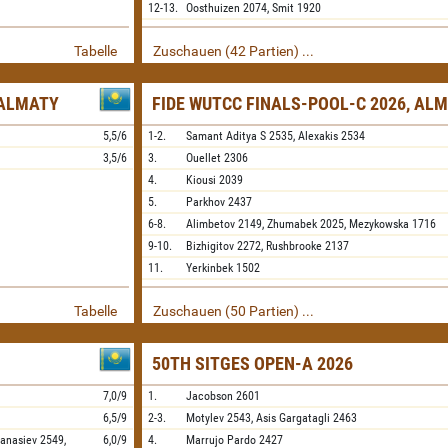
12-13.
Oosthuizen
2074,
Smit
1920
Tabelle
Zuschauen (42 Partien) ...
 ALMATY
FIDE WUTCC FINALS-POOL-C 2026, AL
5,5/6
1-2.
Samant Aditya S
2535,
Alexakis
2534
3,5/6
3.
Ouellet
2306
4.
Kiousi
2039
5.
Parkhov
2437
6-8.
Alimbetov
2149,
Zhumabek
2025,
Mezykowska
1716
9-10.
Bizhigitov
2272,
Rushbrooke
2137
11.
Yerkinbek
1502
Tabelle
Zuschauen (50 Partien) ...
50TH SITGES OPEN-A 2026
7,0/9
1.
Jacobson
2601
6,5/9
2-3.
Motylev
2543,
Asis Gargatagli
2463
fanasiev
2549,
6,0/9
4.
Marrujo Pardo
2427