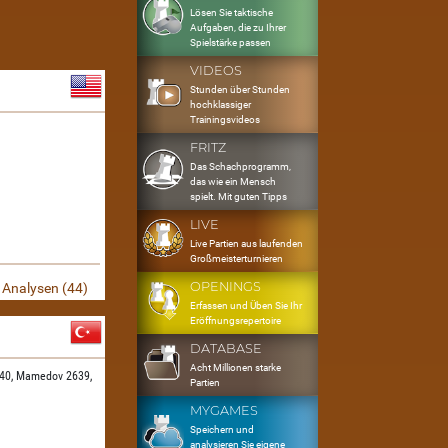
Lösen Sie taktische
Aufgaben, die zu Ihrer
Spielstärke passen
VIDEOS
Stunden über Stunden
hochklassiger
Trainingsvideos
FRITZ
Das Schachprogramm,
das wie ein Mensch
spielt. Mit guten Tipps
LIVE
Live Partien aus laufenden
Großmeisterturnieren
OPENINGS
Analysen (44)
Erfassen und Üben Sie Ihr
Eröffnungsrepertoire
DATABASE
Acht Millionen starke
40,
Mamedov 2639,
Partien
MYGAMES
Speichern und
analysieren Sie eigene