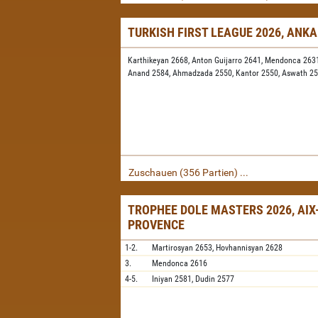
TURKISH FIRST LEAGUE 2026, ANK
Karthikeyan 2668,
Anton Guijarro 2641,
Mendonca 263
Anand 2584,
Ahmadzada 2550,
Kantor 2550,
Aswath 2
Zuschauen (356 Partien) ...
TROPHEE DOLE MASTERS 2026, AIX
PROVENCE
1-2.
Martirosyan
2653,
Hovhannisyan
2628
3.
Mendonca
2616
4-5.
Iniyan
2581,
Dudin
2577