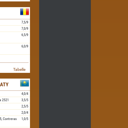
7,5/9
7,0/9
6,5/9
6,0/9
Tabelle
MATY
4,0/4
a
2521
3,5/5
2,5/5
2,0/4
5,
Contreras
1,0/5