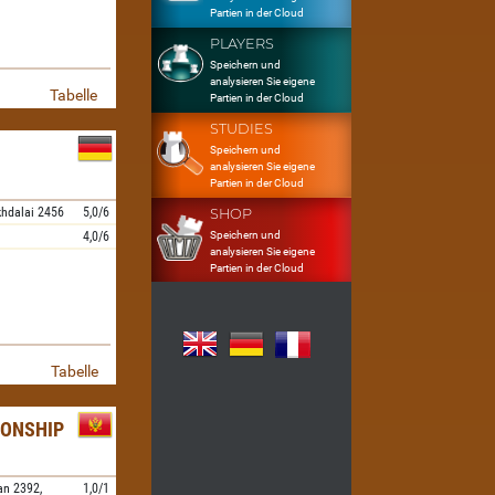
Partien in der Cloud
PLAYERS
Speichern und
analysieren Sie eigene
Tabelle
Partien in der Cloud
STUDIES
Speichern und
analysieren Sie eigene
Partien in der Cloud
hdalai
2456
5,0/6
SHOP
Speichern und
4,0/6
analysieren Sie eigene
Partien in der Cloud
Tabelle
IONSHIP
an
2392,
1,0/1