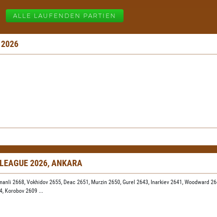
ALLE LAUFENDEN PARTIEN
 2026
 LEAGUE 2026, ANKARA
manli 2668,
Vokhidov 2655,
Deac 2651,
Murzin 2650,
Gurel 2643,
Inarkiev 2641,
Woodward 26
24,
Korobov 2609
...