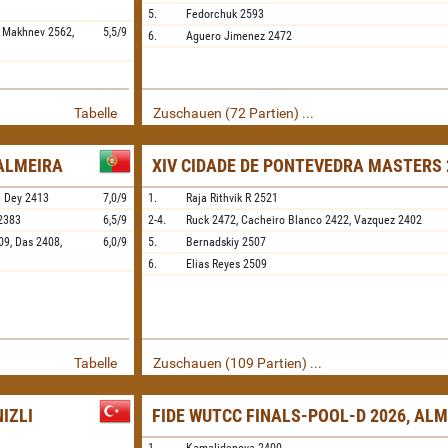
5.
Fedorchuk
2593
,
Makhnev
2562,
5,5/9
6.
Aguero Jimenez
2472
Tabelle
Zuschauen (72 Partien) ...
PALMEIRA
XIV CIDADE DE PONTEVEDRA MASTERS 
l Dey
2413
7,0/9
1.
Raja Rithvik R
2521
2383
6,5/9
2-4.
Ruck
2472,
Cacheiro Blanco
2422,
Vazquez
2402
09,
Das
2408,
6,0/9
5.
Bernadskiy
2507
6.
Elias Reyes
2509
Tabelle
Zuschauen (109 Partien) ...
IZLI
FIDE WUTCC FINALS-POOL-D 2026, AL