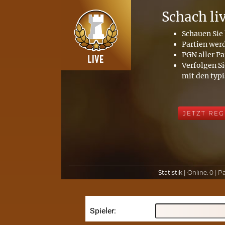
Schach li
Schauen Sie 
Partien wer
PGN aller Pa
Verfolgen Si
mit den typ
JETZT REG
Statistik |
Online:
0 |
Pa
Spieler