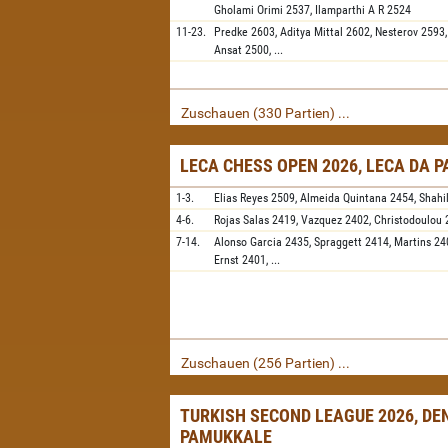
Gholami Orimi
2537,
Ilamparthi A R
2524
11-23.
Predke
2603,
Aditya Mittal
2602,
Nesterov
2593
Ansat
2500,
...
Zuschauen (330 Partien) ...
LECA CHESS OPEN 2026, LECA DA 
1-3.
Elias Reyes
2509,
Almeida Quintana
2454,
Shahi
4-6.
Rojas Salas
2419,
Vazquez
2402,
Christodoulou
7-14.
Alonso Garcia
2435,
Spraggett
2414,
Martins
24
Ernst
2401,
...
Zuschauen (256 Partien) ...
TURKISH SECOND LEAGUE 2026, DEN
PAMUKKALE