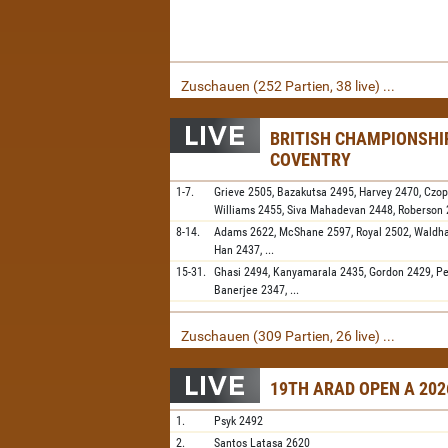
Zuschauen (252 Partien, 38 live) ...
BRITISH CHAMPIONSHIP
COVENTRY
1-7.
Grieve
2505,
Bazakutsa
2495,
Harvey
2470,
Czop
Williams
2455,
Siva Mahadevan
2448,
Roberson
8-14.
Adams
2622,
McShane
2597,
Royal
2502,
Waldh
Han
2437,
...
15-31.
Ghasi
2494,
Kanyamarala
2435,
Gordon
2429,
Pe
Banerjee
2347,
...
Zuschauen (309 Partien, 26 live) ...
19TH ARAD OPEN A 202
1.
Psyk
2492
2.
Santos Latasa
2620