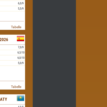
6,0/9
5,5/9
Tabelle
2026
7,0/9
6,5/10
6,0/10
5,0/9
Tabelle
MATY