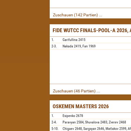
Zuschauen (142 Partien) ...
FIDE WUTCC FINALS-POOL-A 2026,
1.
Garifullina
2415
2-3.
Nakada
2419,
Fan
1969
Zuschauen (46 Partien) ...
OSKEMEN MASTERS 2026
1.
Esipenko
2678
2-4.
Paravyan
2584,
Shuvalova
2483,
Zverev
2468
5-10.
Chigaev
2648,
Sargsyan
2646,
Matlakov
2599,
A