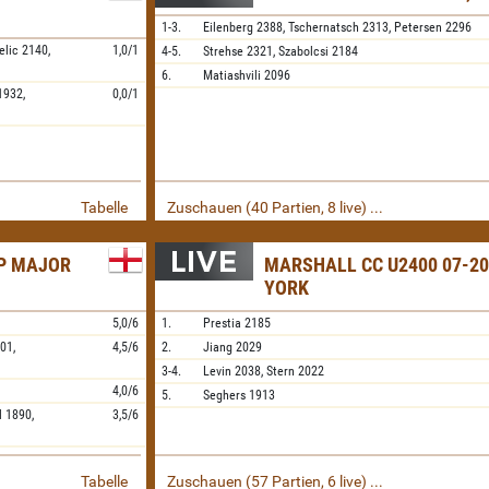
1-3.
Eilenberg
2388,
Tschernatsch
2313,
Petersen
2296
elic
2140,
1,0/1
4-5.
Strehse
2321,
Szabolcsi
2184
6.
Matiashvili
2096
1932,
0,0/1
Tabelle
Zuschauen (40 Partien, 8 live) ...
IP MAJOR
MARSHALL CC U2400 07-20
YORK
5,0/6
1.
Prestia
2185
01,
4,5/6
2.
Jiang
2029
3-4.
Levin
2038,
Stern
2022
4,0/6
5.
Seghers
1913
l
1890,
3,5/6
Tabelle
Zuschauen (57 Partien, 6 live) ...