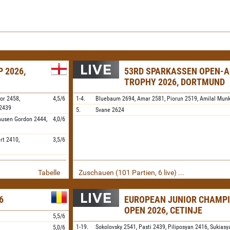
 2026,
53RD SPARKASSEN OPEN-A
TROPHY 2026, DORTMUND
or
2458,
4,5/6
1-4.
Bluebaum
2694,
Amar
2581,
Piorun
2519,
Amilal Munk
2439
5.
Svane
2624
ausen Gordon
2444,
4,0/6
rt
2410,
3,5/6
Tabelle
Zuschauen (101 Partien, 6 live) ...
6
EUROPEAN JUNIOR CHAMP
OPEN 2026, CETINJE
5,5/6
1-19.
Sokolovsky
2541,
Pasti
2439,
Piliposyan
2416,
Sukiasy
5,0/6