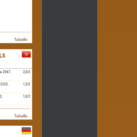
Tabelle
LS
va
2047,
2,0/2
2223,
1,5/2
2,
1,0/2
Tabelle