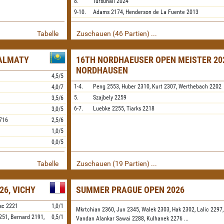
8.
Tursunali
2024
9-10.
Adams
2174,
Henderson de La Fuente
2013
Tabelle
Zuschauen (46 Partien) ...
 ALMATY
16TH NORDHAEUSER OPEN MEISTER 20
NORDHAUSEN
4,5/5
1-4.
Peng
2553,
Huber
2310,
Kurt
2307,
Werthebach
2202
4,0/7
5.
Szajbely
2259
3,5/6
6-7.
Luebke
2255,
Tiarks
2218
3,0/5
716
2,5/6
1,0/5
0,0/5
Tabelle
Zuschauen (19 Partien) ...
6, VICHY
SUMMER PRAGUE OPEN 2026
sc
2221
1,0/1
Mkrtchian 2360,
Jun 2345,
Walek 2303,
Hak 2302,
Lalic 2297
251,
Bernard
2191,
0,5/1
Vandan Alankar Sawai 2288,
Kulhanek 2276
...