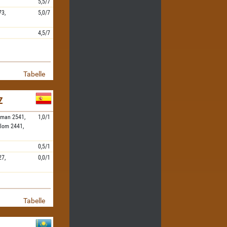
5,5/7
73,
5,0/7
4,5/7
Tabelle
Z
aman
2541,
1,0/1
lom
2441,
0,5/1
27,
0,0/1
Tabelle