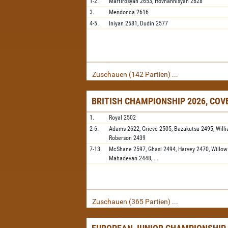
1-2.
Martirosyan
2653,
Hovhannisyan
2628
3.
Mendonca
2616
4-5.
Iniyan
2581,
Dudin
2577
Zuschauen (142 Partien) ...
BRITISH CHAMPIONSHIP 2026, CO
1.
Royal
2502
2-6.
Adams
2622,
Grieve
2505,
Bazakutsa
2495,
Will
Roberson
2439
7-13.
McShane
2597,
Ghasi
2494,
Harvey
2470,
Willow
Mahadevan
2448,
...
Zuschauen (365 Partien) ...