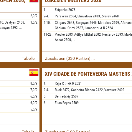
OPEN 2026,
OSKEMEN MASTERS 2026
1.
Esipenko
2678
2,0/2
2-4.
Paravyan
2584,
Shuvalova
2483,
Zverev
2468
10,
Davtyan
2458,
1,5/2
5-10.
Chigaev
2648,
Sargsyan
2646,
Matlakov
2599,
Afanasi
kiasyan
2392,
...
Gholami Orimi
2537,
Ilamparthi A R
2524
11-23.
Predke
2603,
Aditya Mittal
2602,
Nesterov
2593,
Makh
Ansat
2500,
...
Tabelle
Zuschauen (330 Partien) ...
XIV CIDADE DE PONTEVEDRA MASTERS 
8,5/9
1.
Raja Rithvik R
2521
7,0/9
2-4.
Ruck
2472,
Cacheiro Blanco
2422,
Vazquez
2402
6,5/9
5.
Bernadskiy
2507
6,0/9
6.
Elias Reyes
2509
5,5/9