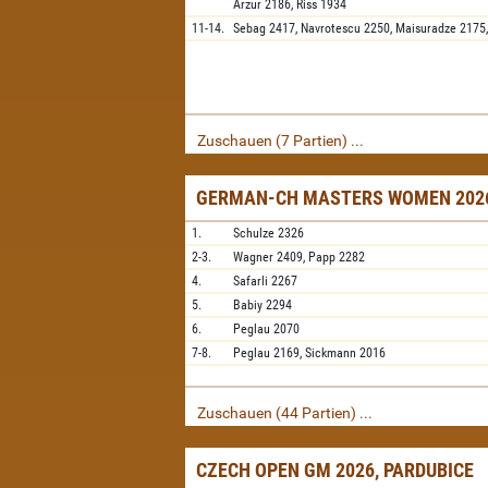
Arzur
2186,
Riss
1934
11-14.
Sebag
2417,
Navrotescu
2250,
Maisuradze
2175
Zuschauen (7 Partien) ...
GERMAN-CH MASTERS WOMEN 2026
1.
Schulze
2326
2-3.
Wagner
2409,
Papp
2282
4.
Safarli
2267
5.
Babiy
2294
6.
Peglau
2070
7-8.
Peglau
2169,
Sickmann
2016
Zuschauen (44 Partien) ...
CZECH OPEN GM 2026, PARDUBICE