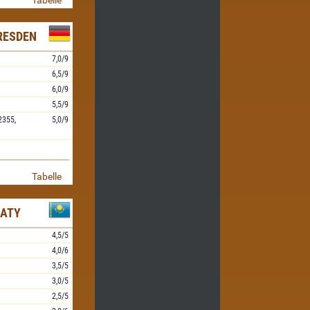
Tabelle
RESDEN
7,0/9
6,5/9
6,0/9
5,5/9
2355,
5,0/9
Tabelle
MATY
4,5/5
4,0/6
3,5/5
3,0/5
2,5/5