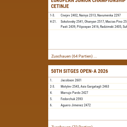
EUROPEAN JUNIOR CHAMPIONSHIP 
CETINJE
1-3.
Cnejev
2402,
Nainys
2313,
Navumenka
2297
4-21.
Sokolovsky
2541,
Ohanyan
2517,
Macias Pino
25
Pasti
2439,
Piliposyan
2416,
Radzimski
2405,
Su
Zuschauen (64 Partien) ...
50TH SITGES OPEN-A 2026
1.
Jacobson
2601
2-3.
Motylev
2543,
Asis Gargatagli
2463
4.
Marrujo Pardo
2427
5.
Fedorchuk
2593
6.
Aguero Jimenez
2472