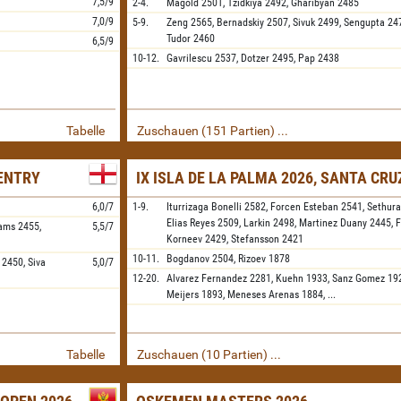
7,5/9
2-4.
Magold
2501,
Tzidkiya
2492,
Gharibyan
2485
7,0/9
5-9.
Zeng
2565,
Bernadskiy
2507,
Sivuk
2499,
Sengupta
24
Tudor
2460
6,5/9
10-12.
Gavrilescu
2537,
Dotzer
2495,
Pap
2438
Tabelle
Zuschauen (151 Partien) ...
VENTRY
IX ISLA DE LA PALMA 2026, SANTA CRU
6,0/7
1-9.
Iturrizaga Bonelli
2582,
Forcen Esteban
2541,
Sethur
Elias Reyes
2509,
Larkin
2498,
Martinez Duany
2445,
F
iams
2455,
5,5/7
Korneev
2429,
Stefansson
2421
10-11.
Bogdanov
2504,
Rizoev
1878
2450,
Siva
5,0/7
12-20.
Alvarez Fernandez
2281,
Kuehn
1933,
Sanz Gomez
19
Meijers
1893,
Meneses Arenas
1884,
...
Tabelle
Zuschauen (10 Partien) ...