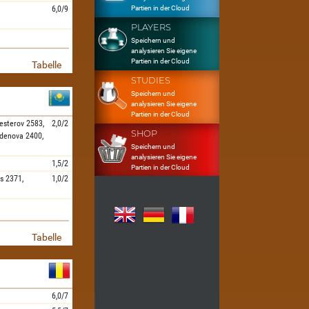
Partien in der Cloud
6,0/9
PLAYERS
Speichern und
analysieren Sie eigene
Partien in der Cloud
Tabelle
STUDIES
Speichern und
analysieren Sie eigene
Partien in der Cloud
esterov
2583,
2,0/2
SHOP
denova
2400,
Speichern und
analysieren Sie eigene
1,5/2
Partien in der Cloud
s
2371,
1,0/2
Tabelle
6,0/7