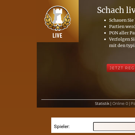
Schach li
Schauen Sie 
Partien wer
PGN aller Pa
Verfolgen Si
mit den typ
JETZT REG
Statistik |
Online:
0 |
Pa
Spieler