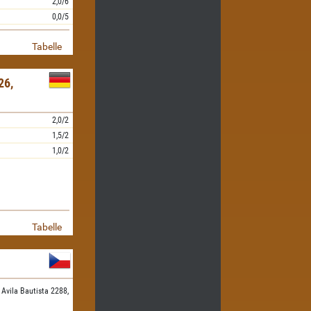
2,0/6
0,0/5
Tabelle
26,
2,0/2
1,5/2
1,0/2
Tabelle
,
Avila Bautista 2288,