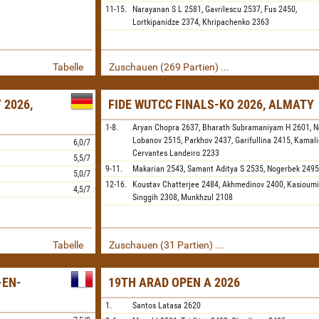
11-15.
Narayanan S L
2581,
Gavrilescu
2537,
Fus
2450,
Lortkipanidze
2374,
Khripachenko
2363
Tabelle
Zuschauen (269 Partien) ...
 2026,
FIDE WUTCC FINALS-KO 2026, ALMATY
1-8.
Aryan Chopra
2637,
Bharath Subramaniyam H
2601,
N
Lobanov
2515,
Parkhov
2437,
Garifullina
2415,
Kamali
6,0/7
Cervantes Landeiro
2233
5,5/7
9-11.
Makarian
2543,
Samant Aditya S
2535,
Nogerbek
2495
5,0/7
12-16.
Koustav Chatterjee
2484,
Akhmedinov
2400,
Kasioumi
4,5/7
Singgih
2308,
Munkhzul
2108
Tabelle
Zuschauen (31 Partien) ...
-EN-
19TH ARAD OPEN A 2026
1.
Santos Latasa
2620