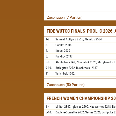
Zuschauen (7 Partien) ...
FIDE WUTCC FINALS-POOL-C 2026,
1-2.
Samant Aditya S
2535,
Alexakis
2534
3.
Ouellet
2306
4.
Kiousi
2039
5.
Parkhov
2437
6-8.
Alimbetov
2149,
Zhumabek
2025,
Mezykowska
1
9-10.
Bizhigitov
2272,
Rushbrooke
2137
11.
Yerkinbek
1502
Zuschauen (50 Partien) ...
FRENCH WOMEN CHAMPIONSHIP 202
1-4.
Milliet
2347,
Iglesias
2290,
Haussernot
2248,
Bo
5-10.
Daulyte-Cornette
2402,
Savina
2326,
Schippke
2