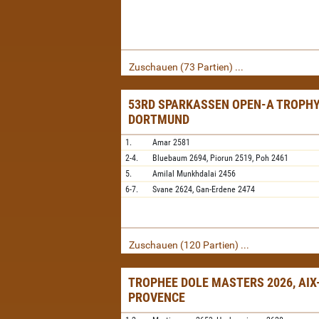
Zuschauen (73 Partien) ...
53RD SPARKASSEN OPEN-A TROPHY
DORTMUND
1.
Amar
2581
2-4.
Bluebaum
2694,
Piorun
2519,
Poh
2461
5.
Amilal Munkhdalai
2456
6-7.
Svane
2624,
Gan-Erdene
2474
Zuschauen (120 Partien) ...
TROPHEE DOLE MASTERS 2026, AIX
PROVENCE