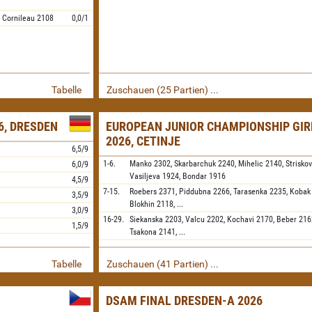
,
Cornileau
2108
0,0/1
Tabelle
Zuschauen (25 Partien) ...
, DRESDEN
EUROPEAN JUNIOR CHAMPIONSHIP GIR
2026, CETINJE
6,5/9
1-6.
Manko
2302,
Skarbarchuk
2240,
Mihelic
2140,
Strisko
6,0/9
Vasiljeva
1924,
Bondar
1916
4,5/9
7-15.
Roebers
2371,
Piddubna
2266,
Tarasenka
2235,
Kobak
3,5/9
Blokhin
2118,
...
3,0/9
16-29.
Siekanska
2203,
Valcu
2202,
Kochavi
2170,
Beber
216
1,5/9
Tsakona
2141,
...
Tabelle
Zuschauen (41 Partien) ...
DSAM FINAL DRESDEN-A 2026