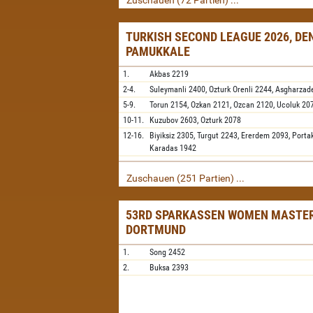
Zuschauen (72 Partien) ...
TURKISH SECOND LEAGUE 2026, DEN
PAMUKKALE
1.
Akbas
2219
2-4.
Suleymanli
2400,
Ozturk Orenli
2244,
Asgharzad
5-9.
Torun
2154,
Ozkan
2121,
Ozcan
2120,
Ucoluk
20
10-11.
Kuzubov
2603,
Ozturk
2078
12-16.
Biyiksiz
2305,
Turgut
2243,
Ererdem
2093,
Porta
Karadas
1942
Zuschauen (251 Partien) ...
53RD SPARKASSEN WOMEN MASTER
DORTMUND
1.
Song
2452
2.
Buksa
2393