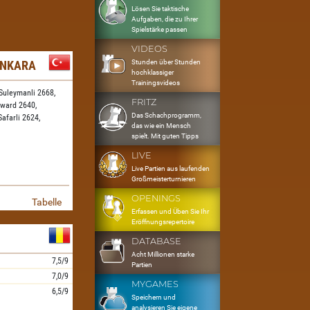
Lösen Sie taktische
Aufgaben, die zu Ihrer
Spielstärke passen
VIDEOS
Stunden über Stunden
ANKARA
hochklassiger
Trainingsvideos
Suleymanli 2668,
FRITZ
ward 2640,
Das Schachprogramm,
Safarli 2624,
das wie ein Mensch
spielt. Mit guten Tipps
LIVE
Live Partien aus laufenden
Großmeisterturnieren
OPENINGS
Tabelle
Erfassen und Üben Sie Ihr
Eröffnungsrepertoire
DATABASE
Acht Millionen starke
7,5/9
Partien
7,0/9
MYGAMES
6,5/9
Speichern und
analysieren Sie eigene