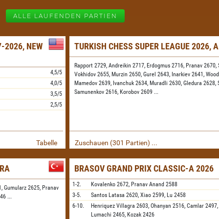
ALLE LAUFENDEN PARTIEN
-2026, NEW
TURKISH CHESS SUPER LEAGUE 2026, 
Rapport 2729,
Andreikin 2717,
Erdogmus 2716,
Pranav 2670,
4,5/5
Vokhidov 2655,
Murzin 2650,
Gurel 2643,
Inarkiev 2641,
Wood
4,0/5
Mamedov 2639,
Ivanchuk 2634,
Muradli 2630,
Gledura 2628,
Samunenkov 2616,
Korobov 2609
...
3,5/5
2,5/5
Tabelle
Zuschauen (301 Partien) ...
ARA
BRASOV GRAND PRIX CLASSIC-A 2026
1-2.
Kovalenko
2672,
Pranav Anand
2588
1,
Gumularz 2625,
Pranav
3-5.
Santos Latasa
2620,
Xiao
2599,
Lu
2458
546
...
6-10.
Henriquez Villagra
2603,
Ohanyan
2516,
Camlar
2497,
Lumachi
2465,
Kozak
2426