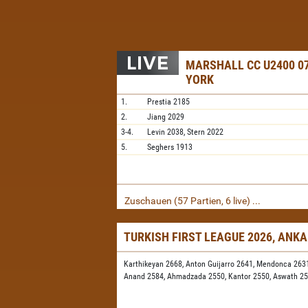
MARSHALL CC U2400 07
YORK
1.
Prestia
2185
2.
Jiang
2029
3-4.
Levin
2038,
Stern
2022
5.
Seghers
1913
Zuschauen (57 Partien, 6 live) ...
TURKISH FIRST LEAGUE 2026, ANK
Karthikeyan 2668,
Anton Guijarro 2641,
Mendonca 263
Anand 2584,
Ahmadzada 2550,
Kantor 2550,
Aswath 2