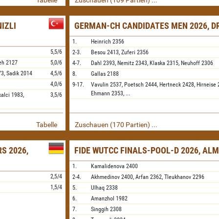
Tabelle
Zuschauen (109 Partien) ...
IZLI
GERMAN-CH CANDIDATES MEN 2026, D
1.
Heinrich
2356
5,5/6
2-3.
Besou
2413,
Zuferi
2356
eh
2127
5,0/6
4-7.
Dahl
2393,
Nemitz
2343,
Klaska
2315,
Neuhoff
2306
73,
Sadik
2014
4,5/6
8.
Gallas
2188
4,0/6
9-17.
Vavulin
2537,
Poetsch
2444,
Hertneck
2428,
Hirneise
Ehmann
2353,
...
kalci
1983,
3,5/6
Tabelle
Zuschauen (170 Partien) ...
S 2026,
FIDE WUTCC FINALS-POOL-D 2026, AL
1.
Kamalidenova
2400
2,5/4
2-4.
Akhmedinov
2400,
Arfan
2362,
Tleukhanov
2296
1,5/4
5.
Ulhaq
2338
6.
Amanzhol
1982
7.
Singgih
2308