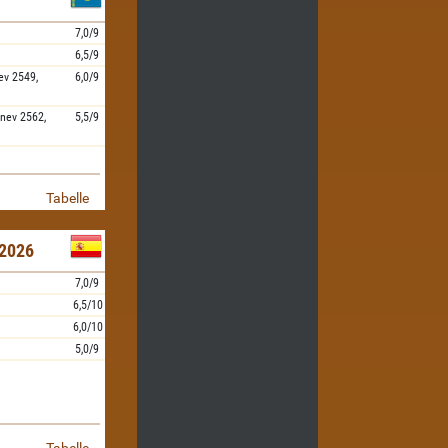
7,0/9
6,5/9
ev
2549,
6,0/9
nev
2562,
5,5/9
Tabelle
2026
7,0/9
6,5/10
6,0/10
5,0/9