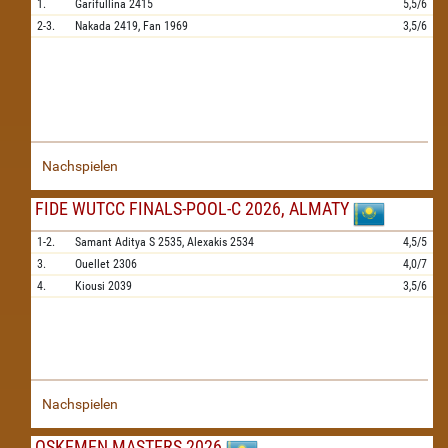
1.
Garifullina
2415
5,5/6
2-3.
Nakada
2419,
Fan
1969
3,5/6
Nachspielen
FIDE WUTCC FINALS-POOL-C 2026, ALMATY
1-2.
Samant Aditya S
2535,
Alexakis
2534
4,5/5
3.
Ouellet
2306
4,0/7
4.
Kiousi
2039
3,5/6
Nachspielen
OSKEMEN MASTERS 2026