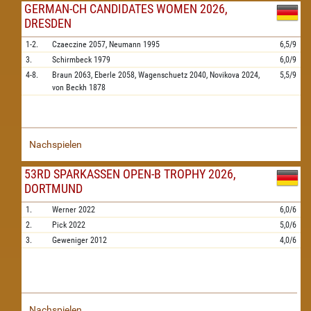
GERMAN-CH CANDIDATES WOMEN 2026,
DRESDEN
1-2.
Czaeczine
2057,
Neumann
1995
6,5/9
3.
Schirmbeck
1979
6,0/9
4-8.
Braun
2063,
Eberle
2058,
Wagenschuetz
2040,
Novikova
2024,
5,5/9
von Beckh
1878
Nachspielen
53RD SPARKASSEN OPEN-B TROPHY 2026,
DORTMUND
1.
Werner
2022
6,0/6
2.
Pick
2022
5,0/6
3.
Geweniger
2012
4,0/6
Nachspielen