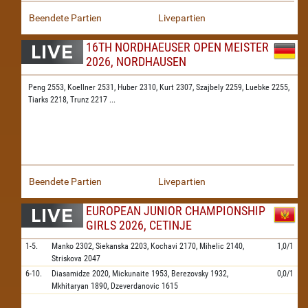
Beendete Partien
Livepartien
16TH NORDHAEUSER OPEN MEISTER
2026, NORDHAUSEN
Peng 2553,
Koellner 2531,
Huber 2310,
Kurt 2307,
Szajbely 2259,
Luebke 2255,
Tiarks 2218,
Trunz 2217
...
Beendete Partien
Livepartien
EUROPEAN JUNIOR CHAMPIONSHIP
GIRLS 2026, CETINJE
1-5.
Manko
2302,
Siekanska
2203,
Kochavi
2170,
Mihelic
2140,
1,0/1
Striskova
2047
6-10.
Diasamidze
2020,
Mickunaite
1953,
Berezovsky
1932,
0,0/1
Mkhitaryan
1890,
Dzeverdanovic
1615