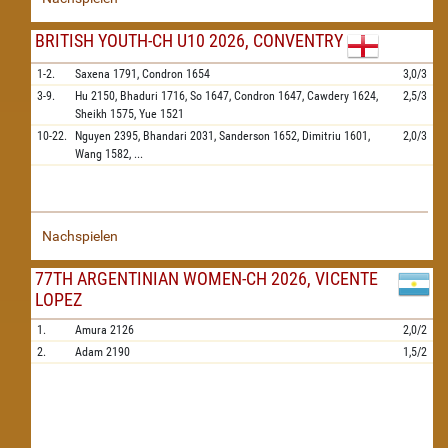
BRITISH YOUTH-CH U10 2026, CONVENTRY
1-2.
Saxena
1791,
Condron
1654
3,0/3
3-9.
Hu
2150,
Bhaduri
1716,
So
1647,
Condron
1647,
Cawdery
1624,
2,5/3
Sheikh
1575,
Yue
1521
10-22.
Nguyen
2395,
Bhandari
2031,
Sanderson
1652,
Dimitriu
1601,
2,0/3
Wang
1582,
...
Nachspielen
77TH ARGENTINIAN WOMEN-CH 2026, VICENTE
LOPEZ
1.
Amura
2126
2,0/2
2.
Adam
2190
1,5/2