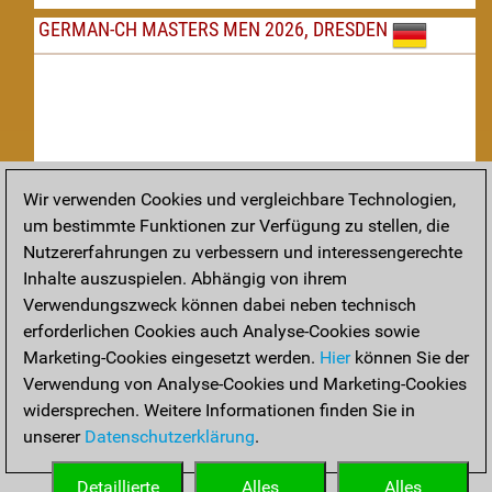
GERMAN-CH MASTERS MEN 2026, DRESDEN
Wir verwenden Cookies und vergleichbare Technologien,
um bestimmte Funktionen zur Verfügung zu stellen, die
Nachspielen
Nutzererfahrungen zu verbessern und interessengerechte
Inhalte auszuspielen. Abhängig von ihrem
TAKTIK
Verwendungszweck können dabei neben technisch
erforderlichen Cookies auch Analyse-Cookies sowie
Taktikstellungen aus den heutigen Partien
Marketing-Cookies eingesetzt werden.
Hier
können Sie der
THEORIE
Verwendung von Analyse-Cookies und Marketing-Cookies
widersprechen. Weitere Informationen finden Sie in
Interessante Eröffnungstheorie aus aktuellen Partien
unserer
Datenschutzerklärung
.
ARCHIV
Detaillierte
Alles
Alles