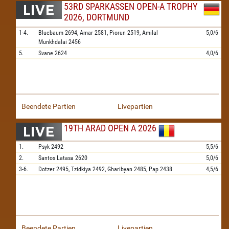
53RD SPARKASSEN OPEN-A TROPHY
2026, DORTMUND
1-4.
Bluebaum
2694,
Amar
2581,
Piorun
2519,
Amilal
5,0/6
Munkhdalai
2456
5.
Svane
2624
4,0/6
Beendete Partien
Livepartien
19TH ARAD OPEN A 2026
1.
Psyk
2492
5,5/6
2.
Santos Latasa
2620
5,0/6
3-6.
Dotzer
2495,
Tzidkiya
2492,
Gharibyan
2485,
Pap
2438
4,5/6
Beendete Partien
Livepartien