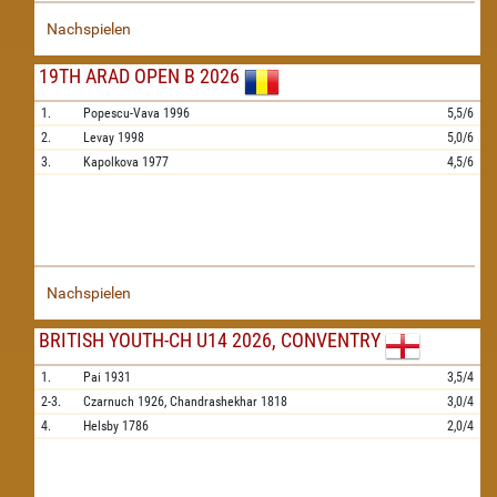
Nachspielen
19TH ARAD OPEN B 2026
1.
Popescu-Vava
1996
5,5/6
2.
Levay
1998
5,0/6
3.
Kapolkova
1977
4,5/6
Nachspielen
BRITISH YOUTH-CH U14 2026, CONVENTRY
1.
Pai
1931
3,5/4
2-3.
Czarnuch
1926,
Chandrashekhar
1818
3,0/4
4.
Helsby
1786
2,0/4