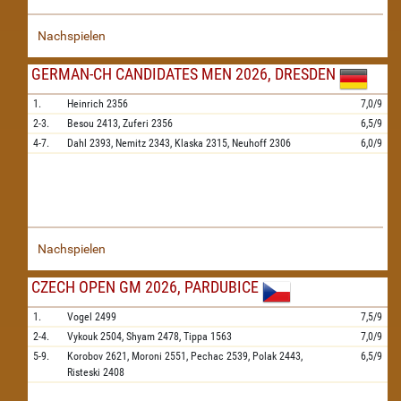
Nachspielen
GERMAN-CH CANDIDATES MEN 2026, DRESDEN
1.
Heinrich
2356
7,0/9
2-3.
Besou
2413,
Zuferi
2356
6,5/9
4-7.
Dahl
2393,
Nemitz
2343,
Klaska
2315,
Neuhoff
2306
6,0/9
Nachspielen
CZECH OPEN GM 2026, PARDUBICE
1.
Vogel
2499
7,5/9
2-4.
Vykouk
2504,
Shyam
2478,
Tippa
1563
7,0/9
5-9.
Korobov
2621,
Moroni
2551,
Pechac
2539,
Polak
2443,
6,5/9
Risteski
2408