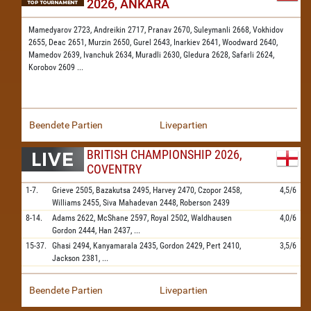
2026, ANKARA
Mamedyarov 2723,
Andreikin 2717,
Pranav 2670,
Suleymanli 2668,
Vokhidov
2655,
Deac 2651,
Murzin 2650,
Gurel 2643,
Inarkiev 2641,
Woodward 2640,
Mamedov 2639,
Ivanchuk 2634,
Muradli 2630,
Gledura 2628,
Safarli 2624,
Korobov 2609
...
Beendete Partien
Livepartien
BRITISH CHAMPIONSHIP 2026,
COVENTRY
1-7.
Grieve
2505,
Bazakutsa
2495,
Harvey
2470,
Czopor
2458,
4,5/6
Williams
2455,
Siva Mahadevan
2448,
Roberson
2439
8-14.
Adams
2622,
McShane
2597,
Royal
2502,
Waldhausen
4,0/6
Gordon
2444,
Han
2437,
...
15-37.
Ghasi
2494,
Kanyamarala
2435,
Gordon
2429,
Pert
2410,
3,5/6
Jackson
2381,
...
Beendete Partien
Livepartien