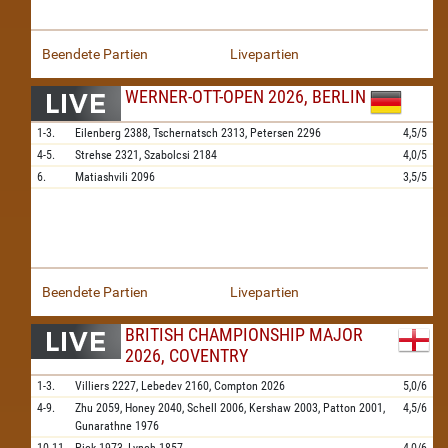
Beendete Partien
Livepartien
WERNER-OTT-OPEN 2026, BERLIN
1-3.
Eilenberg
2388,
Tschernatsch
2313,
Petersen
2296
4,5/5
4-5.
Strehse
2321,
Szabolcsi
2184
4,0/5
6.
Matiashvili
2096
3,5/5
Beendete Partien
Livepartien
BRITISH CHAMPIONSHIP MAJOR
2026, COVENTRY
1-3.
Villiers
2227,
Lebedev
2160,
Compton
2026
5,0/6
4-9.
Zhu
2059,
Honey
2040,
Schell
2006,
Kershaw
2003,
Patton
2001,
4,5/6
Gunarathne
1976