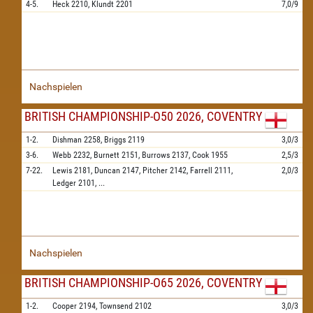
4-5.
Heck
2210,
Klundt
2201
7,0/9
Nachspielen
BRITISH CHAMPIONSHIP-O50 2026, COVENTRY
1-2.
Dishman
2258,
Briggs
2119
3,0/3
3-6.
Webb
2232,
Burnett
2151,
Burrows
2137,
Cook
1955
2,5/3
7-22.
Lewis
2181,
Duncan
2147,
Pitcher
2142,
Farrell
2111,
2,0/3
Ledger
2101,
...
Nachspielen
BRITISH CHAMPIONSHIP-O65 2026, COVENTRY
1-2.
Cooper
2194,
Townsend
2102
3,0/3