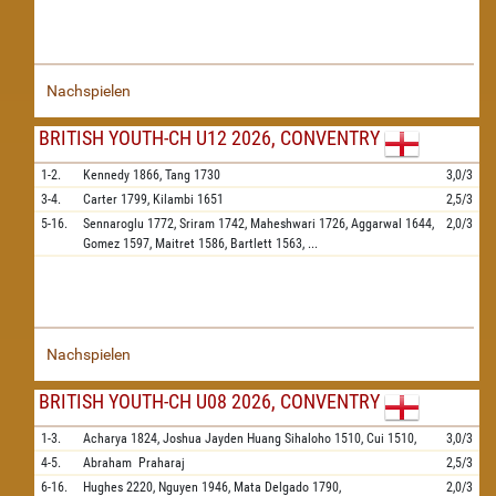
Nachspielen
BRITISH YOUTH-CH U12 2026, CONVENTRY
1-2.
Kennedy
1866,
Tang
1730
3,0/3
3-4.
Carter
1799,
Kilambi
1651
2,5/3
5-16.
Sennaroglu
1772,
Sriram
1742,
Maheshwari
1726,
Aggarwal
1644,
2,0/3
Gomez
1597,
Maitret
1586,
Bartlett
1563,
...
Nachspielen
BRITISH YOUTH-CH U08 2026, CONVENTRY
1-3.
Acharya
1824,
Joshua Jayden Huang Sihaloho
1510,
Cui
1510,
3,0/3
4-5.
Abraham
Praharaj
2,5/3
6-16.
Hughes
2220,
Nguyen
1946,
Mata Delgado
1790,
2,0/3