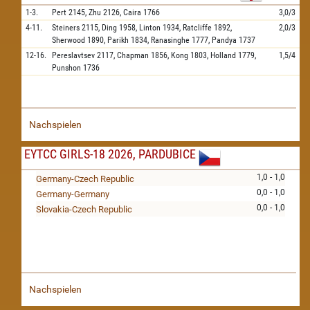
1-3.
Pert
2145,
Zhu
2126,
Caira
1766
3,0/3
4-11.
Steiners
2115,
Ding
1958,
Linton
1934,
Ratcliffe
1892,
2,0/3
Sherwood
1890,
Parikh
1834,
Ranasinghe
1777,
Pandya
1737
12-16.
Pereslavtsev
2117,
Chapman
1856,
Kong
1803,
Holland
1779,
1,5/4
Punshon
1736
Nachspielen
EYTCC GIRLS-18 2026, PARDUBICE
1,0 - 1,0
Germany-Czech Republic
0,0 - 1,0
Germany-Germany
0,0 - 1,0
Slovakia-Czech Republic
Nachspielen