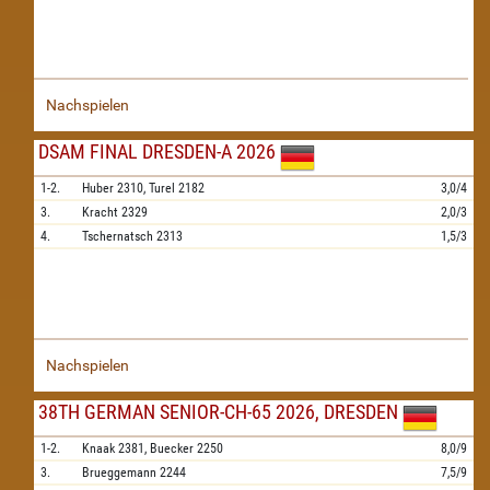
Nachspielen
DSAM FINAL DRESDEN-A 2026
1-2.
Huber
2310,
Turel
2182
3,0/4
3.
Kracht
2329
2,0/3
4.
Tschernatsch
2313
1,5/3
Nachspielen
38TH GERMAN SENIOR-CH-65 2026, DRESDEN
1-2.
Knaak
2381,
Buecker
2250
8,0/9
3.
Brueggemann
2244
7,5/9