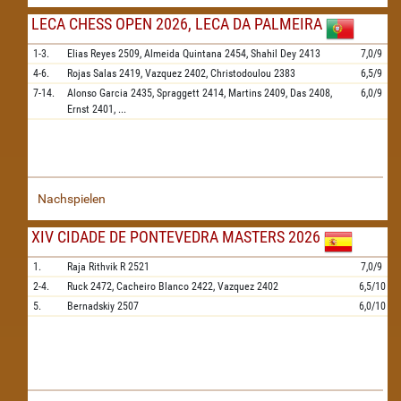
LECA CHESS OPEN 2026, LECA DA PALMEIRA
1-3.
Elias Reyes
2509,
Almeida Quintana
2454,
Shahil Dey
2413
7,0/9
4-6.
Rojas Salas
2419,
Vazquez
2402,
Christodoulou
2383
6,5/9
7-14.
Alonso Garcia
2435,
Spraggett
2414,
Martins
2409,
Das
2408,
6,0/9
Ernst
2401,
...
Nachspielen
XIV CIDADE DE PONTEVEDRA MASTERS 2026
1.
Raja Rithvik R
2521
7,0/9
2-4.
Ruck
2472,
Cacheiro Blanco
2422,
Vazquez
2402
6,5/10
5.
Bernadskiy
2507
6,0/10