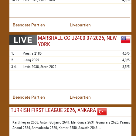
10-11.
Pick
1973,
Lynch
1857
4,0/6
Beendete Partien
Livepartien
MARSHALL CC U2400 07-2026, NEW
YORK
1.
Prestia
2185
4,5/5
2.
Jiang
2029
4,0/5
3-4.
Levin
2038,
Stern
2022
3,5/5
Beendete Partien
Livepartien
TURKISH FIRST LEAGUE 2026, ANKARA
Karthikeyan 2668,
Anton Guijarro 2641,
Mendonca 2631,
Gumularz 2625,
Pranav
Anand 2584,
Ahmadzada 2550,
Kantor 2550,
Aswath 2546
...