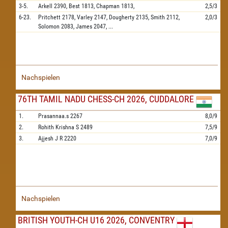
3-5.
Arkell
2390,
Best
1813,
Chapman
1813,
2,5/3
6-23.
Pritchett
2178,
Varley
2147,
Dougherty
2135,
Smith
2112,
2,0/3
Solomon
2083,
James
2047,
...
Nachspielen
76TH TAMIL NADU CHESS-CH 2026, CUDDALORE
1.
Prasannaa.s
2267
8,0/9
2.
Rohith Krishna S
2489
7,5/9
3.
Ajjesh J R
2220
7,0/9
Nachspielen
BRITISH YOUTH-CH U16 2026, CONVENTRY