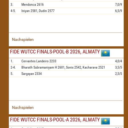
3.
Mendonca
2616
7,0/9
4-5.
Iniyan
2581,
Dudin
2577
6,5/9
Nachspielen
FIDE WUTCC FINALS-POOL-B 2026, ALMATY
1.
Cervantes Landeiro
2233
4,0/4
2-4.
Bharath Subramaniyam H
2601,
Sonis
2542,
Kacharava
2521
3,5/5
5.
Sargsyan
2334
2,5/5
Nachspielen
FIDE WUTCC FINALS-POOL-A 2026, ALMATY