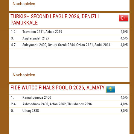
Nachspielen
TURKISH SECOND LEAGUE 2026, DENIZLI
PAMUKKALE
1-2.
Travadon
2511,
Akbas
2219
5,0/5
3.
Asgharzadeh
2127
4,5/5
4-7.
Suleymanli
2400,
Ozturk Orenli
2244,
Ozkan
2121,
Sadik
2014
4,0/5
Nachspielen
FIDE WUTCC FINALS-POOL-D 2026, ALMATY
1.
Kamalidenova
2400
4,5/5
2-4.
Akhmedinov
2400,
Arfan
2362,
Tleukhanov
2296
4,0/6
5.
Ulhaq
2338
3,5/5