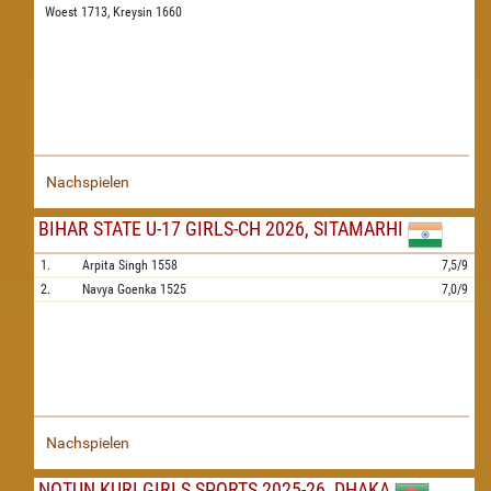
Woest 1713,
Kreysin 1660
Nachspielen
BIHAR STATE U-17 GIRLS-CH 2026, SITAMARHI
1.
Arpita Singh
1558
7,5/9
2.
Navya Goenka
1525
7,0/9
Nachspielen
NOTUN KURI GIRLS SPORTS 2025-26, DHAKA