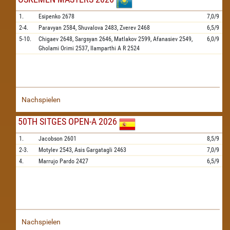
1.
Esipenko
2678
7,0/9
2-4.
Paravyan
2584,
Shuvalova
2483,
Zverev
2468
6,5/9
5-10.
Chigaev
2648,
Sargsyan
2646,
Matlakov
2599,
Afanasiev
2549,
6,0/9
Gholami Orimi
2537,
Ilamparthi A R
2524
Nachspielen
50TH SITGES OPEN-A 2026
1.
Jacobson
2601
8,5/9
2-3.
Motylev
2543,
Asis Gargatagli
2463
7,0/9
4.
Marrujo Pardo
2427
6,5/9
Nachspielen