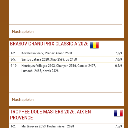
Nachspielen
BRASOV GRAND PRIX CLASSIC-A 2026
1-2.
Kovalenko
2672,
Pranav Anand
2588
7,5/9
3-5.
Santos Latasa
2620,
Xiao
2599,
Lu
2458
7,0/9
6-10.
Henriquez Villagra
2603,
Ohanyan
2516,
Camlar
2497,
6,5/9
Lumachi
2465,
Kozak
2426
Nachspielen
TROPHEE DOLE MASTERS 2026, AIX-EN-
PROVENCE
1-2.
Martirosyan
2653,
Hovhannisyan
2628
7,5/9