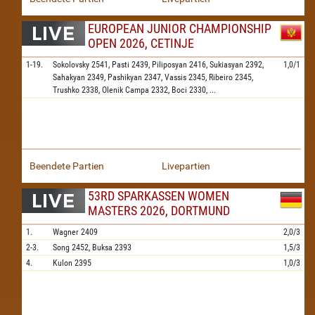
EUROPEAN JUNIOR CHAMPIONSHIP
OPEN 2026, CETINJE
1-19.
Sokolovsky
2541,
Pasti
2439,
Piliposyan
2416,
Sukiasyan
2392,
1,0/1
Sahakyan
2349,
Pashikyan
2347,
Vassis
2345,
Ribeiro
2345,
Trushko
2338,
Olenik Campa
2332,
Boci
2330,
...
Beendete Partien
Livepartien
53RD SPARKASSEN WOMEN
MASTERS 2026, DORTMUND
1.
Wagner
2409
2,0/3
2-3.
Song
2452,
Buksa
2393
1,5/3
4.
Kulon
2395
1,0/3