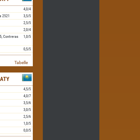
4,0/4
a
2521
3,5/5
2,5/5
2,0/4
5,
Contreras
1,0/5
0,5/5
Tabelle
MATY
4,5/5
4,0/7
3,5/6
3,0/5
2,5/6
1,0/5
0,0/5