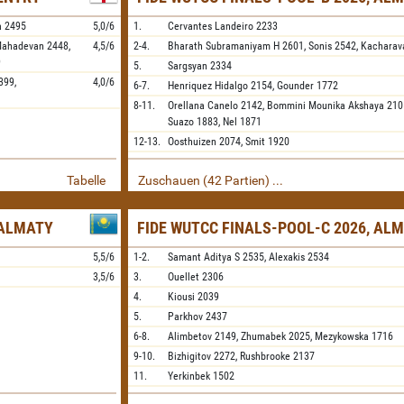
a
2495
5,0/6
1.
Cervantes Landeiro
2233
Mahadevan
2448,
4,5/6
2-4.
Bharath Subramaniyam H
2601,
Sonis
2542,
Kacharav
9
5.
Sargsyan
2334
399,
4,0/6
6-7.
Henriquez Hidalgo
2154,
Gounder
1772
8-11.
Orellana Canelo
2142,
Bommini Mounika Akshaya
210
Suazo
1883,
Nel
1871
12-13.
Oosthuizen
2074,
Smit
1920
Tabelle
Zuschauen (42 Partien) ...
 ALMATY
FIDE WUTCC FINALS-POOL-C 2026, AL
5,5/6
1-2.
Samant Aditya S
2535,
Alexakis
2534
3,5/6
3.
Ouellet
2306
4.
Kiousi
2039
5.
Parkhov
2437
6-8.
Alimbetov
2149,
Zhumabek
2025,
Mezykowska
1716
9-10.
Bizhigitov
2272,
Rushbrooke
2137
11.
Yerkinbek
1502