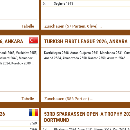
5.
Seghers
1913
Tabelle
Zuschauen (57 Partien, 6 live) ...
26, ANKARA
TURKISH FIRST LEAGUE 2026, ANKARA
manli 2668,
Vokhidov 2655,
Karthikeyan 2668,
Anton Guijarro 2641,
Mendonca 2631,
Gum
odward 2640,
Mamedov
Anand 2584,
Ahmadzada 2550,
Kantor 2550,
Aswath 2546
...
rli 2624,
Korobov 2609
...
Tabelle
Zuschauen (356 Partien) ...
26
53RD SPARKASSEN OPEN-A TROPHY 202
DORTMUND
7,5/9
1-5.
Bluebaum
2694,
Amar
2581,
Piorun
2519,
Poh
2461,
A
7,0/9