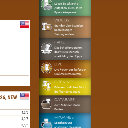
Lösen Sie taktische
Aufgaben, die zu Ihrer
Spielstärke passen
VIDEOS
Stunden über Stunden
hochklassiger
Trainingsvideos
FRITZ
Das Schachprogramm,
das wie ein Mensch
spielt. Mit guten Tipps
LIVE
Live Partien aus laufenden
Großmeisterturnieren
OPENINGS
Erfassen und Üben Sie Ihr
Eröffnungsrepertoire
26, NEW
DATABASE
Acht Millionen starke
Partien
4,5/5
MYGAMES
4,0/5
Speichern und
3,5/5
analysieren Sie eigene