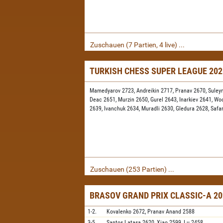
Zuschauen (7 Partien, 4 live) ...
TURKISH CHESS SUPER LEAGUE 20
Mamedyarov 2723,
Andreikin 2717,
Pranav 2670,
Suley
Deac 2651,
Murzin 2650,
Gurel 2643,
Inarkiev 2641,
Wo
2639,
Ivanchuk 2634,
Muradli 2630,
Gledura 2628,
Safa
Zuschauen (253 Partien) ...
BRASOV GRAND PRIX CLASSIC-A 20
1-2.
Kovalenko
2672,
Pranav Anand
2588
3-5.
Santos Latasa
2620,
Xiao
2599,
Lu
2458