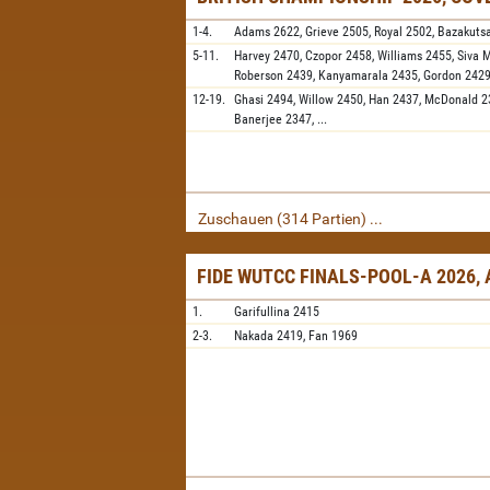
1-4.
Adams
2622,
Grieve
2505,
Royal
2502,
Bazakuts
5-11.
Harvey
2470,
Czopor
2458,
Williams
2455,
Siva 
Roberson
2439,
Kanyamarala
2435,
Gordon
242
12-19.
Ghasi
2494,
Willow
2450,
Han
2437,
McDonald
2
Banerjee
2347,
...
Zuschauen (314 Partien) ...
FIDE WUTCC FINALS-POOL-A 2026,
1.
Garifullina
2415
2-3.
Nakada
2419,
Fan
1969