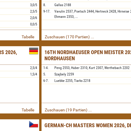
3,0/5
8.
Gallas
2188
2,5/5
9-17.
Vavulin
2537,
Poetsch
2444,
Hertneck
2428,
Hirneise
Ehmann
2353,
...
2,0/6
0,0/5
Tabelle
Zuschauen (170 Partien) ...
S 2026,
16TH NORDHAEUSER OPEN MEISTER 20
NORDHAUSEN
2,5/4
1-4.
Peng
2553,
Huber
2310,
Kurt
2307,
Werthebach
2202
1,5/4
5.
Szajbely
2259
6-7.
Luebke
2255,
Tiarks
2218
Tabelle
Zuschauen (19 Partien) ...
GERMAN-CH MASTERS WOMEN 2026, D