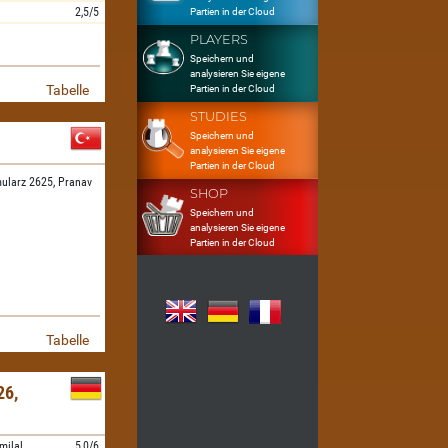
2,5/5
Partien in der Cloud
PLAYERS
Speichern und
analysieren Sie eigene
Tabelle
Partien in der Cloud
STUDIES
Speichern und
analysieren Sie eigene
Partien in der Cloud
ularz 2625,
Pranav
SHOP
Speichern und
analysieren Sie eigene
Partien in der Cloud
Tabelle
6,
milal
5,0/6