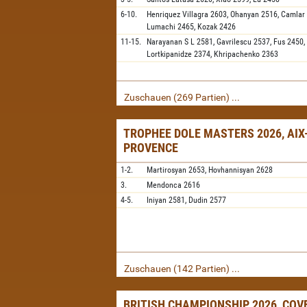
6-10.
Henriquez Villagra
2603,
Ohanyan
2516,
Camlar
Lumachi
2465,
Kozak
2426
11-15.
Narayanan S L
2581,
Gavrilescu
2537,
Fus
2450,
Lortkipanidze
2374,
Khripachenko
2363
Zuschauen (269 Partien) ...
TROPHEE DOLE MASTERS 2026, AIX
PROVENCE
1-2.
Martirosyan
2653,
Hovhannisyan
2628
3.
Mendonca
2616
4-5.
Iniyan
2581,
Dudin
2577
Zuschauen (142 Partien) ...
BRITISH CHAMPIONSHIP 2026, CO