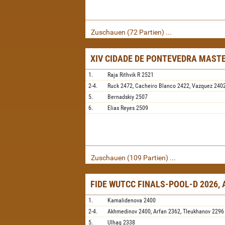
Zuschauen (72 Partien) ...
XIV CIDADE DE PONTEVEDRA MAST
1.
Raja Rithvik R
2521
2-4.
Ruck
2472,
Cacheiro Blanco
2422,
Vazquez
240
5.
Bernadskiy
2507
6.
Elias Reyes
2509
Zuschauen (109 Partien) ...
FIDE WUTCC FINALS-POOL-D 2026,
1.
Kamalidenova
2400
2-4.
Akhmedinov
2400,
Arfan
2362,
Tleukhanov
2296
5.
Ulhaq
2338