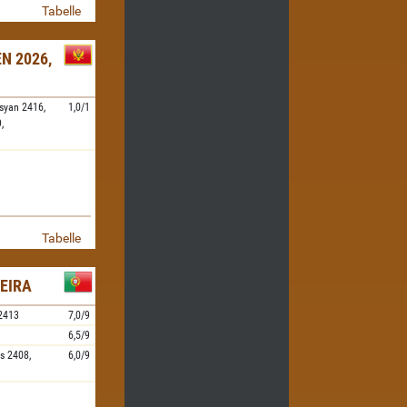
Tabelle
N 2026,
osyan
2416,
1,0/1
,
Tabelle
EIRA
2413
7,0/9
6,5/9
s
2408,
6,0/9