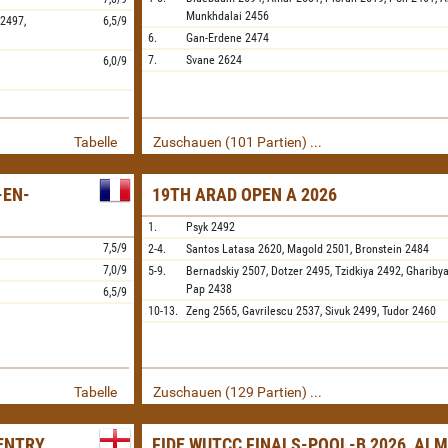
Munkhdalai
2456
2497,
6,5/9
6.
Gan-Erdene
2474
7.
Svane
2624
6,0/9
Tabelle
Zuschauen (101 Partien) ...
-EN-
19TH ARAD OPEN A 2026
1.
Psyk
2492
7,5/9
2-4.
Santos Latasa
2620,
Magold
2501,
Bronstein
2484
7,0/9
5-9.
Bernadskiy
2507,
Dotzer
2495,
Tzidkiya
2492,
Ghariby
Pap
2438
6,5/9
10-13.
Zeng
2565,
Gavrilescu
2537,
Sivuk
2499,
Tudor
2460
Tabelle
Zuschauen (129 Partien) ...
VENTRY
FIDE WUTCC FINALS-POOL-B 2026, AL