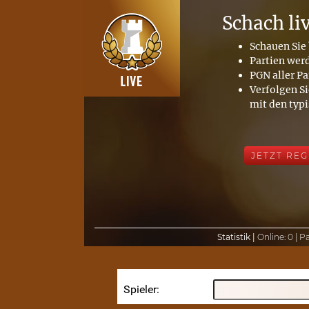
Schach li
Schauen Sie 
Partien wer
PGN aller Pa
Verfolgen Si
mit den typ
JETZT REG
Statistik |
Online:
0 |
Pa
Spieler