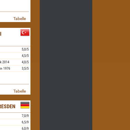
Tabelle
I
5,0/5
4,5/5
k
2014
4,0/5
in
1976
3,5/5
Tabelle
RESDEN
7,0/9
6,5/9
6,0/9