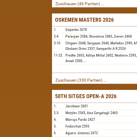
Zuschauen (46 Partien) ...
OSKEMEN MASTERS 2026
1.
Esipenko
2678
2-4.
Paravyan
2584,
Shuvalova
2483,
Zverev
2468
5-10.
Chigaev
2648,
Sargsyan
2646,
Matlakov
2599,
A
Gholami Orimi
2537,
Ilamparthi A R
2524
11-23.
Predke
2603,
Aditya Mittal
2602,
Nesterov
2593
Ansat
2500,
...
Zuschauen (330 Partien) ...
50TH SITGES OPEN-A 2026
1.
Jacobson
2601
2-3.
Motylev
2543,
Asis Gargatagli
2463
4.
Marrujo Pardo
2427
5.
Fedorchuk
2593
6.
Aguero Jimenez
2472