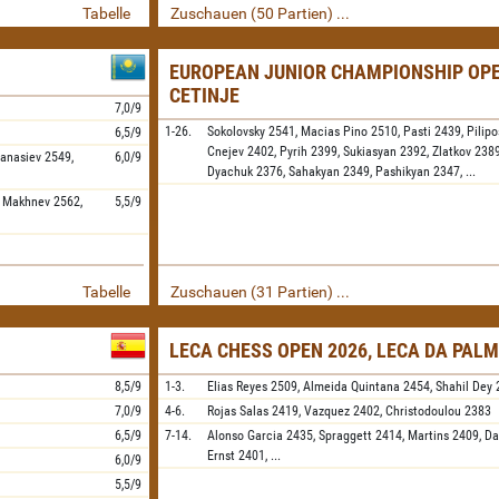
Tabelle
Zuschauen (50 Partien) ...
EUROPEAN JUNIOR CHAMPIONSHIP OPE
CETINJE
7,0/9
1-26.
Sokolovsky
2541,
Macias Pino
2510,
Pasti
2439,
Pilip
6,5/9
Cnejev
2402,
Pyrih
2399,
Sukiasyan
2392,
Zlatkov
2389
fanasiev
2549,
6,0/9
Dyachuk
2376,
Sahakyan
2349,
Pashikyan
2347,
...
,
Makhnev
2562,
5,5/9
Tabelle
Zuschauen (31 Partien) ...
LECA CHESS OPEN 2026, LECA DA PALM
8,5/9
1-3.
Elias Reyes
2509,
Almeida Quintana
2454,
Shahil Dey
7,0/9
4-6.
Rojas Salas
2419,
Vazquez
2402,
Christodoulou
2383
6,5/9
7-14.
Alonso Garcia
2435,
Spraggett
2414,
Martins
2409,
Da
Ernst
2401,
...
6,0/9
5,5/9