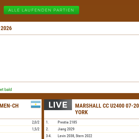
ALLE LAUFENDEN PARTIEN
 2026
et bald
OMEN-CH
MARSHALL CC U2400 07-20
YORK
2,0/2
1.
Prestia
2185
1,5/2
2.
Jiang
2029
3-4.
Levin
2038,
Stern
2022