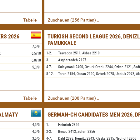
Tabelle
Zuschauen (256 Partien) ...
ERS 2026
TURKISH SECOND LEAGUE 2026, DENIZL
PAMUKKALE
7,0/9
1-2.
Travadon
2511,
Akbas
2219
2
6,5/10
3.
Asgharzadeh
2127
6,0/10
4-7.
Suleymanli
2400,
Ozturk Orenli
2244,
Ozkan
2121,
Sadi
5,0/9
8-12.
Torun
2154,
Ozcan
2120,
Ozturk
2078,
Ucoluk
2073,
Ak
Tabelle
Zuschauen (208 Partien) ...
 ALMATY
GERMAN-CH CANDIDATES MEN 2026, D
4,5/5
1.
Heinrich
2356
4,0/6
2-3.
Besou
2413,
Zuferi
2356
3,5/5
4-7.
Dahl
2393,
Nemitz
2343,
Klaska
2315,
Neuhoff
2306