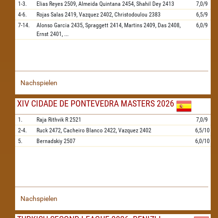
1-3.
Elias Reyes
2509,
Almeida Quintana
2454,
Shahil Dey
2413
7,0/9
4-6.
Rojas Salas
2419,
Vazquez
2402,
Christodoulou
2383
6,5/9
7-14.
Alonso Garcia
2435,
Spraggett
2414,
Martins
2409,
Das
2408,
6,0/9
Ernst
2401,
...
Nachspielen
XIV CIDADE DE PONTEVEDRA MASTERS 2026
1.
Raja Rithvik R
2521
7,0/9
2-4.
Ruck
2472,
Cacheiro Blanco
2422,
Vazquez
2402
6,5/10
5.
Bernadskiy
2507
6,0/10
Nachspielen