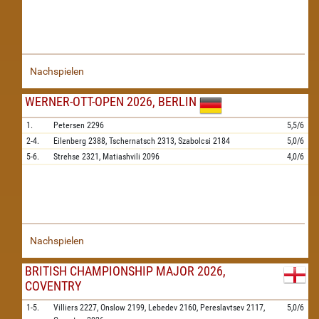
Nachspielen
WERNER-OTT-OPEN 2026, BERLIN
1.
Petersen
2296
5,5/6
2-4.
Eilenberg
2388,
Tschernatsch
2313,
Szabolcsi
2184
5,0/6
5-6.
Strehse
2321,
Matiashvili
2096
4,0/6
Nachspielen
BRITISH CHAMPIONSHIP MAJOR 2026,
COVENTRY
1-5.
Villiers
2227,
Onslow
2199,
Lebedev
2160,
Pereslavtsev
2117,
5,0/6