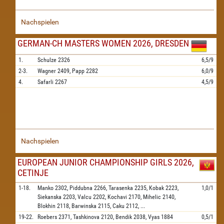
Nachspielen
GERMAN-CH MASTERS WOMEN 2026, DRESDEN
1.
Schulze
2326
6,5/9
2-3.
Wagner
2409,
Papp
2282
6,0/9
4.
Safarli
2267
4,5/9
Nachspielen
EUROPEAN JUNIOR CHAMPIONSHIP GIRLS 2026,
CETINJE
1-18.
Manko
2302,
Piddubna
2266,
Tarasenka
2235,
Kobak
2223,
1,0/1
Siekanska
2203,
Valcu
2202,
Kochavi
2170,
Mihelic
2140,
Blokhin
2118,
Barwinska
2115,
Caku
2112,
...
19-22.
Roebers
2371,
Tashkinova
2120,
Bendik
2038,
Vyas
1884
0,5/1