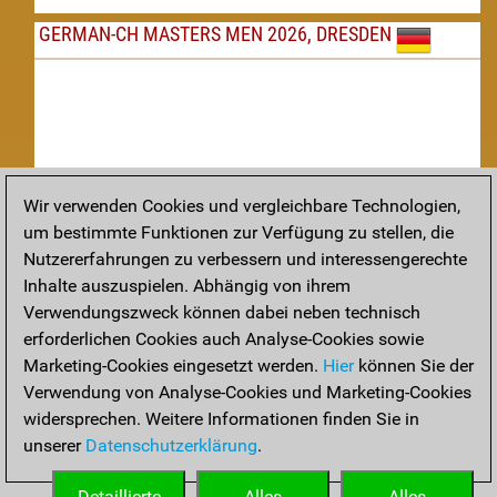
GERMAN-CH MASTERS MEN 2026, DRESDEN
Wir verwenden Cookies und vergleichbare Technologien,
um bestimmte Funktionen zur Verfügung zu stellen, die
Nachspielen
Nutzererfahrungen zu verbessern und interessengerechte
Inhalte auszuspielen. Abhängig von ihrem
TAKTIK
Verwendungszweck können dabei neben technisch
erforderlichen Cookies auch Analyse-Cookies sowie
Taktikstellungen aus den heutigen Partien
Marketing-Cookies eingesetzt werden.
Hier
können Sie der
THEORIE
Verwendung von Analyse-Cookies und Marketing-Cookies
widersprechen. Weitere Informationen finden Sie in
Interessante Eröffnungstheorie aus aktuellen Partien
unserer
Datenschutzerklärung
.
ARCHIV
Detaillierte
Alles
Alles