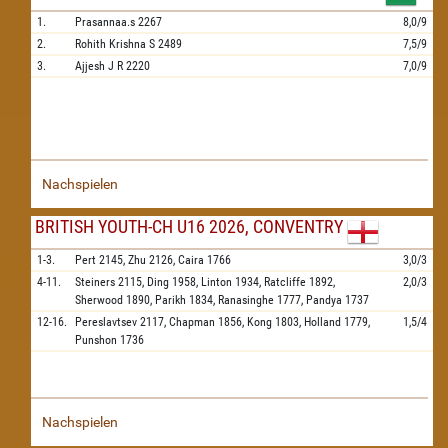
1.
Prasannaa.s
2267
8,0/9
2.
Rohith Krishna S
2489
7,5/9
3.
Ajjesh J R
2220
7,0/9
Nachspielen
BRITISH YOUTH-CH U16 2026, CONVENTRY
1-3.
Pert
2145,
Zhu
2126,
Caira
1766
3,0/3
4-11.
Steiners
2115,
Ding
1958,
Linton
1934,
Ratcliffe
1892,
2,0/3
Sherwood
1890,
Parikh
1834,
Ranasinghe
1777,
Pandya
1737
12-16.
Pereslavtsev
2117,
Chapman
1856,
Kong
1803,
Holland
1779,
1,5/4
Punshon
1736
Nachspielen