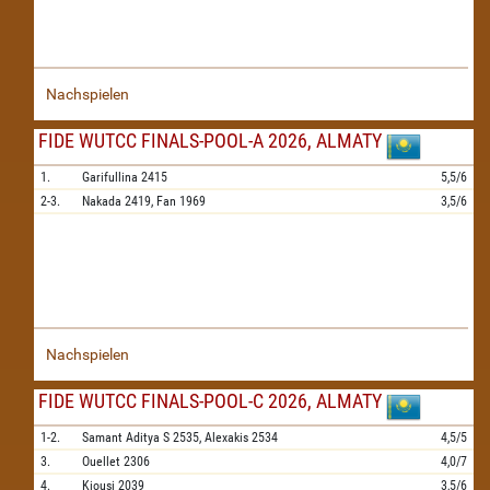
Nachspielen
FIDE WUTCC FINALS-POOL-A 2026, ALMATY
1.
Garifullina
2415
5,5/6
2-3.
Nakada
2419,
Fan
1969
3,5/6
Nachspielen
FIDE WUTCC FINALS-POOL-C 2026, ALMATY
1-2.
Samant Aditya S
2535,
Alexakis
2534
4,5/5
3.
Ouellet
2306
4,0/7
4.
Kiousi
2039
3,5/6