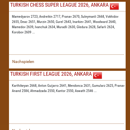
TURKISH CHESS SUPER LEAGUE 2026, ANKARA
Mamedyarov 2723,
Andreikin 2717,
Pranav 2670,
Suleymanli 2668,
Vokhidov
2655,
Deac 2651,
Murzin 2650,
Gurel 2643,
Inarkiev 2641,
Woodward 2640,
Mamedov 2639,
Ivanchuk 2634,
Muradli 2630,
Gledura 2628,
Safarli 2624,
Korobov 2609
...
Nachspielen
TURKISH FIRST LEAGUE 2026, ANKARA
Karthikeyan 2668,
Anton Guijarro 2641,
Mendonca 2631,
Gumularz 2625,
Pranav
Anand 2584,
Ahmadzada 2550,
Kantor 2550,
Aswath 2546
...