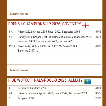
Nachspielen
BRITISH CHAMPIONSHIP 2026, COVENTRY
1-4.
Adams
2622,
Grieve
2505,
Royal
2502,
Bazakutsa
2495
5,0/6
5-11.
Harvey
2470,
Czopor
2458,
Williams
2455,
Siva Mahadevan
2448,
4,5/6
Roberson
2439,
Kanyamarala
2435,
Gordon
2429
12-19.
Ghasi
2494,
Willow
2450,
Han
2437,
McDonald
2399,
4,0/6
Banerjee
2347,
...
Nachspielen
FIDE WUTCC FINALS-POOL-B 2026, ALMATY
1.
Cervantes Landeiro
2233
4,0/4
2-4.
Bharath Subramaniyam H
2601,
Sonis
2542,
Kacharava
2521
3,5/5
5.
Sargsyan
2334
2,5/5