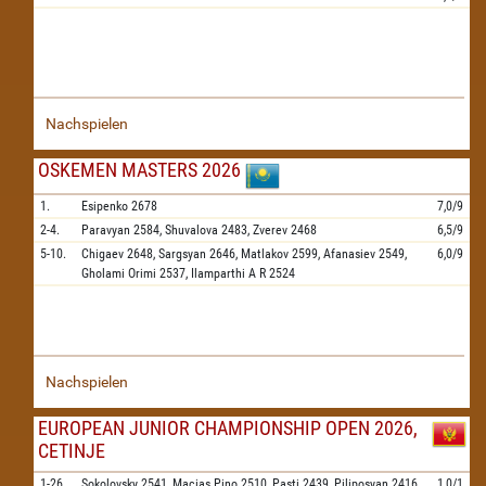
Nachspielen
OSKEMEN MASTERS 2026
1.
Esipenko
2678
7,0/9
2-4.
Paravyan
2584,
Shuvalova
2483,
Zverev
2468
6,5/9
5-10.
Chigaev
2648,
Sargsyan
2646,
Matlakov
2599,
Afanasiev
2549,
6,0/9
Gholami Orimi
2537,
Ilamparthi A R
2524
Nachspielen
EUROPEAN JUNIOR CHAMPIONSHIP OPEN 2026,
CETINJE
1-26.
Sokolovsky
2541,
Macias Pino
2510,
Pasti
2439,
Piliposyan
2416,
1,0/1