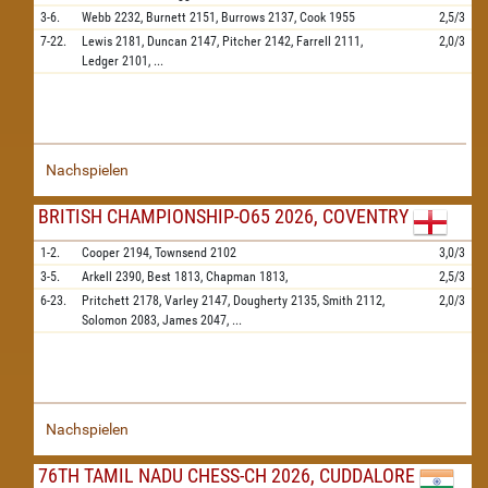
3-6.
Webb
2232,
Burnett
2151,
Burrows
2137,
Cook
1955
2,5/3
7-22.
Lewis
2181,
Duncan
2147,
Pitcher
2142,
Farrell
2111,
2,0/3
Ledger
2101,
...
Nachspielen
BRITISH CHAMPIONSHIP-O65 2026, COVENTRY
1-2.
Cooper
2194,
Townsend
2102
3,0/3
3-5.
Arkell
2390,
Best
1813,
Chapman
1813,
2,5/3
6-23.
Pritchett
2178,
Varley
2147,
Dougherty
2135,
Smith
2112,
2,0/3
Solomon
2083,
James
2047,
...
Nachspielen
76TH TAMIL NADU CHESS-CH 2026, CUDDALORE