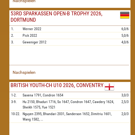
Nachspielen
53RD SPARKASSEN OPEN-B TROPHY 2026,
DORTMUND
1.
Werner
2022
6,0/6
2.
Pick
2022
5,0/6
3.
Geweniger
2012
4,0/6
Nachspielen
BRITISH YOUTH-CH U10 2026, CONVENTRY
1-2.
Saxena
1791,
Condron
1654
3,0/3
3-9.
Hu
2150,
Bhaduri
1716,
So
1647,
Condron
1647,
Cawdery
1624,
2,5/3
Sheikh
1575,
Yue
1521
10-22.
Nguyen
2395,
Bhandari
2031,
Sanderson
1652,
Dimitriu
1601,
2,0/3
Wang
1582,
...