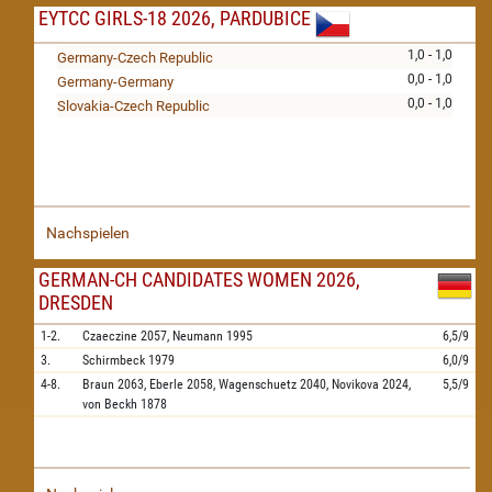
EYTCC GIRLS-18 2026, PARDUBICE
1,0 - 1,0
Germany-Czech Republic
0,0 - 1,0
Germany-Germany
0,0 - 1,0
Slovakia-Czech Republic
Nachspielen
GERMAN-CH CANDIDATES WOMEN 2026,
DRESDEN
1-2.
Czaeczine
2057,
Neumann
1995
6,5/9
3.
Schirmbeck
1979
6,0/9
4-8.
Braun
2063,
Eberle
2058,
Wagenschuetz
2040,
Novikova
2024,
5,5/9
von Beckh
1878