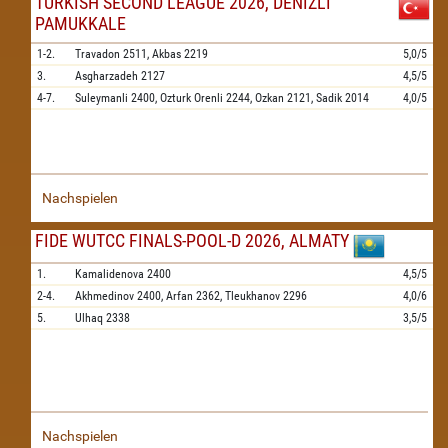
TURKISH SECOND LEAGUE 2026, DENIZLI
PAMUKKALE
1-2.
Travadon
2511,
Akbas
2219
5,0/5
3.
Asgharzadeh
2127
4,5/5
4-7.
Suleymanli
2400,
Ozturk Orenli
2244,
Ozkan
2121,
Sadik
2014
4,0/5
Nachspielen
FIDE WUTCC FINALS-POOL-D 2026, ALMATY
1.
Kamalidenova
2400
4,5/5
2-4.
Akhmedinov
2400,
Arfan
2362,
Tleukhanov
2296
4,0/6
5.
Ulhaq
2338
3,5/5
Nachspielen