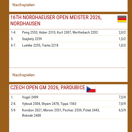
Nachspielen
16TH NORDHAEUSER OPEN MEISTER 2026,
NORDHAUSEN
1-4.
Peng
2553,
Huber
2310,
Kurt
2307,
Werthebach
2202
2,0/2
5.
Szajbely
2259
1,5/2
6-7.
Luebke
2255,
Tiarks
2218
1,0/2
Nachspielen
CZECH OPEN GM 2026, PARDUBICE
1.
Vogel
2499
7,5/9
2-4.
Vykouk
2504,
Shyam
2478,
Tippa
1563
7,0/9
5-9.
Korobov
2621,
Moroni
2551,
Pechac
2539,
Polak
2443,
6,5/9
Risteski
2408