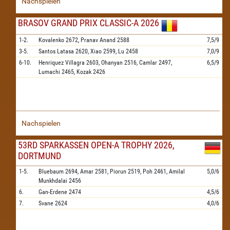
Nachspielen
BRASOV GRAND PRIX CLASSIC-A 2026
1-2.
Kovalenko
2672,
Pranav Anand
2588
7,5/9
3-5.
Santos Latasa
2620,
Xiao
2599,
Lu
2458
7,0/9
6-10.
Henriquez Villagra
2603,
Ohanyan
2516,
Camlar
2497,
6,5/9
Lumachi
2465,
Kozak
2426
Nachspielen
53RD SPARKASSEN OPEN-A TROPHY 2026,
DORTMUND
1-5.
Bluebaum
2694,
Amar
2581,
Piorun
2519,
Poh
2461,
Amilal
5,0/6
Munkhdalai
2456
6.
Gan-Erdene
2474
4,5/6
7.
Svane
2624
4,0/6