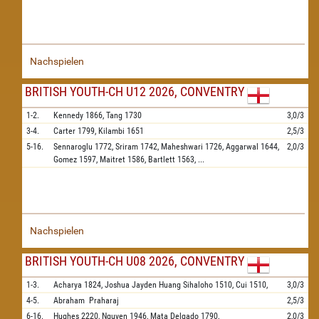
Nachspielen
BRITISH YOUTH-CH U12 2026, CONVENTRY
1-2.
Kennedy
1866,
Tang
1730
3,0/3
3-4.
Carter
1799,
Kilambi
1651
2,5/3
5-16.
Sennaroglu
1772,
Sriram
1742,
Maheshwari
1726,
Aggarwal
1644,
2,0/3
Gomez
1597,
Maitret
1586,
Bartlett
1563,
...
Nachspielen
BRITISH YOUTH-CH U08 2026, CONVENTRY
1-3.
Acharya
1824,
Joshua Jayden Huang Sihaloho
1510,
Cui
1510,
3,0/3
4-5.
Abraham
Praharaj
2,5/3
6-16.
Hughes
2220,
Nguyen
1946,
Mata Delgado
1790,
2,0/3