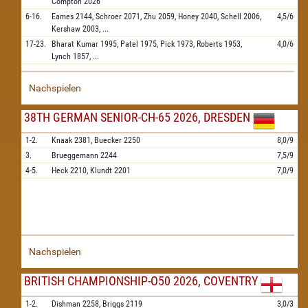
Compton
2026
6-16.
Eames
2144,
Schroer
2071,
Zhu
2059,
Honey
2040,
Schell
2006,
4,5/6
Kershaw
2003,
...
17-23.
Bharat Kumar
1995,
Patel
1975,
Pick
1973,
Roberts
1953,
4,0/6
Lynch
1857,
...
Nachspielen
38TH GERMAN SENIOR-CH-65 2026, DRESDEN
1-2.
Knaak
2381,
Buecker
2250
8,0/9
3.
Brueggemann
2244
7,5/9
4-5.
Heck
2210,
Klundt
2201
7,0/9
Nachspielen
BRITISH CHAMPIONSHIP-O50 2026, COVENTRY
1-2.
Dishman
2258,
Briggs
2119
3,0/3