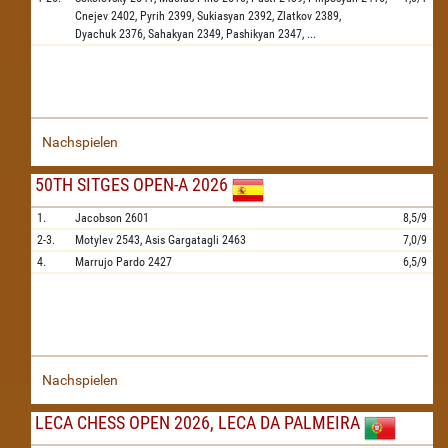
Cnejev
2402,
Pyrih
2399,
Sukiasyan
2392,
Zlatkov
2389,
Dyachuk
2376,
Sahakyan
2349,
Pashikyan
2347,
...
Nachspielen
50TH SITGES OPEN-A 2026
1.
Jacobson
2601
8,5/9
2-3.
Motylev
2543,
Asis Gargatagli
2463
7,0/9
4.
Marrujo Pardo
2427
6,5/9
Nachspielen
LECA CHESS OPEN 2026, LECA DA PALMEIRA