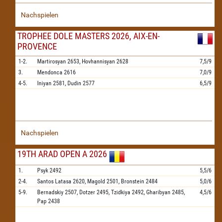
Nachspielen
TROPHEE DOLE MASTERS 2026, AIX-EN-
PROVENCE
1-2.
Martirosyan
2653,
Hovhannisyan
2628
7,5/9
3.
Mendonca
2616
7,0/9
4-5.
Iniyan
2581,
Dudin
2577
6,5/9
Nachspielen
19TH ARAD OPEN A 2026
1.
Psyk
2492
5,5/6
2-4.
Santos Latasa
2620,
Magold
2501,
Bronstein
2484
5,0/6
5-9.
Bernadskiy
2507,
Dotzer
2495,
Tzidkiya
2492,
Gharibyan
2485,
4,5/6
Pap
2438