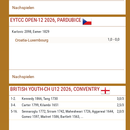
Nachspielen
EYTCC OPEN-12 2026, PARDUBICE
Karlovic 2098,
Esmer 1829
1,0 - 0,0
Croatia-Luxembourg
Nachspielen
BRITISH YOUTH-CH U12 2026, CONVENTRY
1-2.
Kennedy
1866,
Tang
1730
3,0/3
3-4.
Carter
1799,
Kilambi
1651
2,5/3
5-16.
Sennaroglu
1772,
Sriram
1742,
Maheshwari
1726,
Aggarwal
1644,
2,0/3
Gomez
1597,
Maitret
1586,
Bartlett
1563,
...