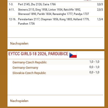
1-3.
Pert
2145,
Zhu
2126,
Caira
1766
3,0/3
4-11.
Steiners
2115,
Ding
1958,
Linton
1934,
Ratcliffe
1892,
2,0/3
Sherwood
1890,
Parikh
1834,
Ranasinghe
1777,
Pandya
1737
12-16.
Pereslavtsev
2117,
Chapman
1856,
Kong
1803,
Holland
1779,
1,5/4
Punshon
1736
Nachspielen
EYTCC GIRLS-18 2026, PARDUBICE
1,0 - 1,0
Germany-Czech Republic
0,0 - 1,0
Germany-Germany
0,0 - 1,0
Slovakia-Czech Republic
Nachspielen