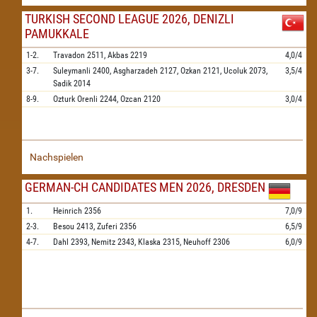
TURKISH SECOND LEAGUE 2026, DENIZLI
PAMUKKALE
1-2.
Travadon
2511,
Akbas
2219
4,0/4
3-7.
Suleymanli
2400,
Asgharzadeh
2127,
Ozkan
2121,
Ucoluk
2073,
3,5/4
Sadik
2014
8-9.
Ozturk Orenli
2244,
Ozcan
2120
3,0/4
Nachspielen
GERMAN-CH CANDIDATES MEN 2026, DRESDEN
1.
Heinrich
2356
7,0/9
2-3.
Besou
2413,
Zuferi
2356
6,5/9
4-7.
Dahl
2393,
Nemitz
2343,
Klaska
2315,
Neuhoff
2306
6,0/9