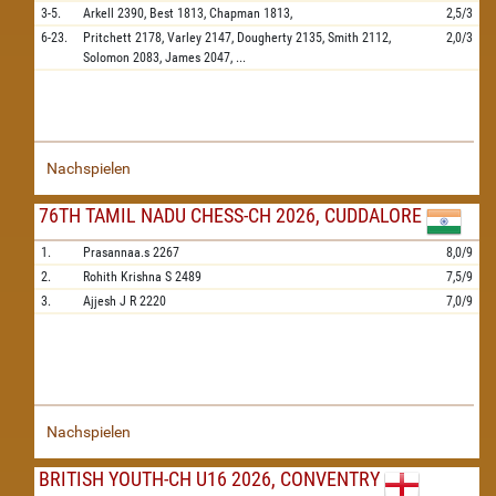
3-5.
Arkell
2390,
Best
1813,
Chapman
1813,
2,5/3
6-23.
Pritchett
2178,
Varley
2147,
Dougherty
2135,
Smith
2112,
2,0/3
Solomon
2083,
James
2047,
...
Nachspielen
76TH TAMIL NADU CHESS-CH 2026, CUDDALORE
1.
Prasannaa.s
2267
8,0/9
2.
Rohith Krishna S
2489
7,5/9
3.
Ajjesh J R
2220
7,0/9
Nachspielen
BRITISH YOUTH-CH U16 2026, CONVENTRY