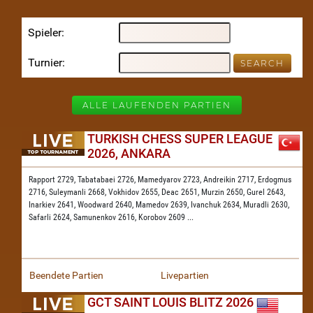
Spieler
Turnier
ALLE LAUFENDEN PARTIEN
TURKISH CHESS SUPER LEAGUE
2026, ANKARA
Rapport 2729,
Tabatabaei 2726,
Mamedyarov 2723,
Andreikin 2717,
Erdogmus
2716,
Suleymanli 2668,
Vokhidov 2655,
Deac 2651,
Murzin 2650,
Gurel 2643,
Inarkiev 2641,
Woodward 2640,
Mamedov 2639,
Ivanchuk 2634,
Muradli 2630,
Safarli 2624,
Samunenkov 2616,
Korobov 2609
...
Beendete Partien
Livepartien
GCT SAINT LOUIS BLITZ 2026