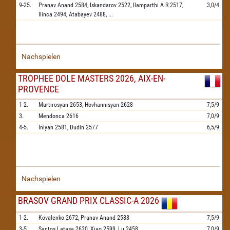
9-25.
Pranav Anand
2584,
Iskandarov
2522,
Ilamparthi A R
2517,
3,0/4
Ilinca
2494,
Atabayev
2488,
...
Nachspielen
TROPHEE DOLE MASTERS 2026, AIX-EN-
PROVENCE
1-2.
Martirosyan
2653,
Hovhannisyan
2628
7,5/9
3.
Mendonca
2616
7,0/9
4-5.
Iniyan
2581,
Dudin
2577
6,5/9
Nachspielen
BRASOV GRAND PRIX CLASSIC-A 2026
1-2.
Kovalenko
2672,
Pranav Anand
2588
7,5/9
3-5.
Santos Latasa
2620,
Xiao
2599,
Lu
2458
7,0/9