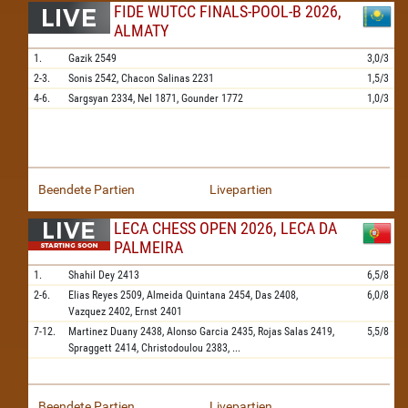
FIDE WUTCC FINALS-POOL-B 2026,
ALMATY
1.
Gazik
2549
3,0/3
2-3.
Sonis
2542,
Chacon Salinas
2231
1,5/3
4-6.
Sargsyan
2334,
Nel
1871,
Gounder
1772
1,0/3
Beendete Partien
Livepartien
LECA CHESS OPEN 2026, LECA DA
PALMEIRA
1.
Shahil Dey
2413
6,5/8
2-6.
Elias Reyes
2509,
Almeida Quintana
2454,
Das
2408,
6,0/8
Vazquez
2402,
Ernst
2401
7-12.
Martinez Duany
2438,
Alonso Garcia
2435,
Rojas Salas
2419,
5,5/8
Spraggett
2414,
Christodoulou
2383,
...
Beendete Partien
Livepartien