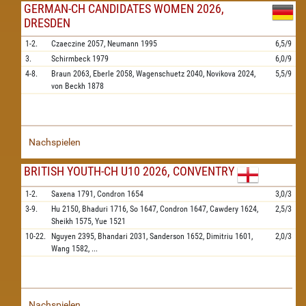
GERMAN-CH CANDIDATES WOMEN 2026,
DRESDEN
1-2.
Czaeczine
2057,
Neumann
1995
6,5/9
3.
Schirmbeck
1979
6,0/9
4-8.
Braun
2063,
Eberle
2058,
Wagenschuetz
2040,
Novikova
2024,
5,5/9
von Beckh
1878
Nachspielen
BRITISH YOUTH-CH U10 2026, CONVENTRY
1-2.
Saxena
1791,
Condron
1654
3,0/3
3-9.
Hu
2150,
Bhaduri
1716,
So
1647,
Condron
1647,
Cawdery
1624,
2,5/3
Sheikh
1575,
Yue
1521
10-22.
Nguyen
2395,
Bhandari
2031,
Sanderson
1652,
Dimitriu
1601,
2,0/3
Wang
1582,
...
Nachspielen