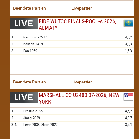
Beendete Partien
Livepartien
FIDE WUTCC FINALS-POOL-A 2026,
ALMATY
1.
Garifullina
2415
4,0/4
2.
Nakada
2419
3,0/4
3.
Fan
1969
1,5/4
Beendete Partien
Livepartien
MARSHALL CC U2400 07-2026, NEW
YORK
1.
Prestia
2185
4,5/5
2.
Jiang
2029
4,0/5
3-4.
Levin
2038,
Stern
2022
3,5/5