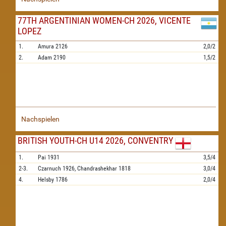
77TH ARGENTINIAN WOMEN-CH 2026, VICENTE
LOPEZ
1.
Amura
2126
2,0/2
2.
Adam
2190
1,5/2
Nachspielen
BRITISH YOUTH-CH U14 2026, CONVENTRY
1.
Pai
1931
3,5/4
2-3.
Czarnuch
1926,
Chandrashekhar
1818
3,0/4
4.
Helsby
1786
2,0/4