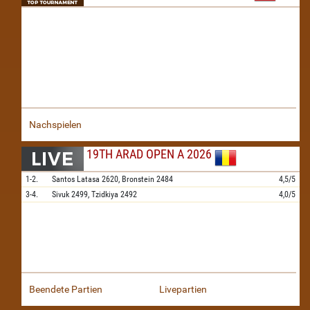
Nachspielen
19TH ARAD OPEN A 2026
1-2.
Santos Latasa
2620,
Bronstein
2484
4,5/5
3-4.
Sivuk
2499,
Tzidkiya
2492
4,0/5
Beendete Partien
Livepartien