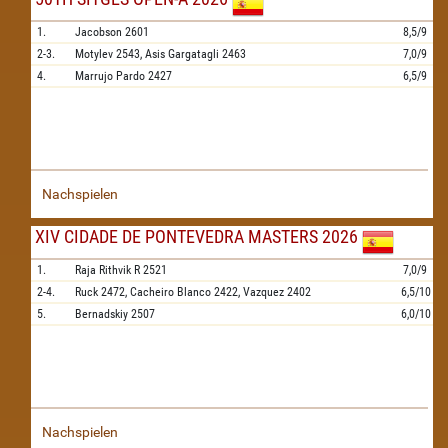
1.
Jacobson
2601
8,5/9
2-3.
Motylev
2543,
Asis Gargatagli
2463
7,0/9
4.
Marrujo Pardo
2427
6,5/9
Nachspielen
XIV CIDADE DE PONTEVEDRA MASTERS 2026
1.
Raja Rithvik R
2521
7,0/9
2-4.
Ruck
2472,
Cacheiro Blanco
2422,
Vazquez
2402
6,5/10
5.
Bernadskiy
2507
6,0/10
Nachspielen