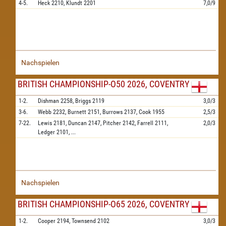
4-5.
Heck
2210,
Klundt
2201
7,0/9
Nachspielen
BRITISH CHAMPIONSHIP-O50 2026, COVENTRY
1-2.
Dishman
2258,
Briggs
2119
3,0/3
3-6.
Webb
2232,
Burnett
2151,
Burrows
2137,
Cook
1955
2,5/3
7-22.
Lewis
2181,
Duncan
2147,
Pitcher
2142,
Farrell
2111,
2,0/3
Ledger
2101,
...
Nachspielen
BRITISH CHAMPIONSHIP-O65 2026, COVENTRY
1-2.
Cooper
2194,
Townsend
2102
3,0/3