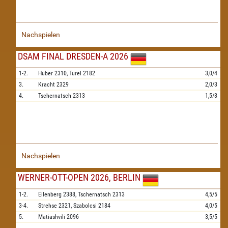
Nachspielen
DSAM FINAL DRESDEN-A 2026
1-2.
Huber
2310,
Turel
2182
3,0/4
3.
Kracht
2329
2,0/3
4.
Tschernatsch
2313
1,5/3
Nachspielen
WERNER-OTT-OPEN 2026, BERLIN
1-2.
Eilenberg
2388,
Tschernatsch
2313
4,5/5
3-4.
Strehse
2321,
Szabolcsi
2184
4,0/5
5.
Matiashvili
2096
3,5/5