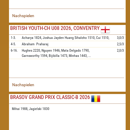
Nachspielen
BRITISH YOUTH-CH U08 2026, CONVENTRY
1-3.
Acharya
1824,
Joshua Jayden Huang Sihaloho
1510,
Cui
1510,
3,0/3
4-5.
Abraham
Praharaj
2,5/3
6-16.
Hughes
2220,
Nguyen
1946,
Mata Delgado
1790,
2,0/3
Garnsworthy
1594,
Bijibilla
1473,
Minhas
1443,
...
Nachspielen
BRASOV GRAND PRIX CLASSIC-B 2026
Mihai 1988,
Jagielski 1830