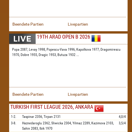
Beendete Partien
Livepartien
19TH ARAD OPEN B 2026
Popa 2087,
Levay 1998,
Popescu-Vava 1996,
Kapolkova 1977,
Dragomirescu
1970,
Dobre 1955,
Dragic 1953,
Butuza 1932
...
Beendete Partien
Livepartien
TURKISH FIRST LEAGUE 2026, ANKARA
1-2.
Taspinar
2356,
Tirpan
2131
4,0/4
3-8.
Haznedaroglu
2362,
Sliwicka
2304,
Yilmaz
2289,
Kazimova
2103,
3,5/4
Sahin
2083,
Ibik
1970