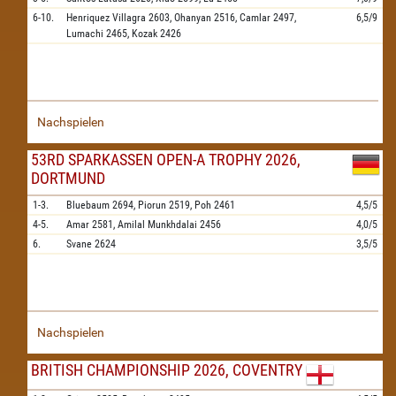
6-10.
Henriquez Villagra
2603,
Ohanyan
2516,
Camlar
2497,
6,5/9
Lumachi
2465,
Kozak
2426
Nachspielen
53RD SPARKASSEN OPEN-A TROPHY 2026,
DORTMUND
1-3.
Bluebaum
2694,
Piorun
2519,
Poh
2461
4,5/5
4-5.
Amar
2581,
Amilal Munkhdalai
2456
4,0/5
6.
Svane
2624
3,5/5
Nachspielen
BRITISH CHAMPIONSHIP 2026, COVENTRY