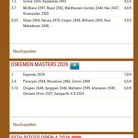
1-2.
Grieve
2505,
Bazakutsa
2495
4,5/5
3-7.
McShane
2597,
Royal
2502,
Waldhausen Gordon
2444,
Han
2437,
4,0/5
Sivanandan
2303
8-23.
Ghasi
2494,
Harvey
2470,
Czopor
2458,
Williams
2455,
Siva
3,5/5
Mahadevan
2448,
...
Nachspielen
OSKEMEN MASTERS 2026
1.
Esipenko
2678
7,0/9
2-4.
Paravyan
2584,
Shuvalova
2483,
Zverev
2468
6,5/9
5-10.
Chigaev
2648,
Sargsyan
2646,
Matlakov
2599,
Afanasiev
2549,
6,0/9
Gholami Orimi
2537,
Ilamparthi A R
2524
Nachspielen
50TH SITGES OPEN-A 2026