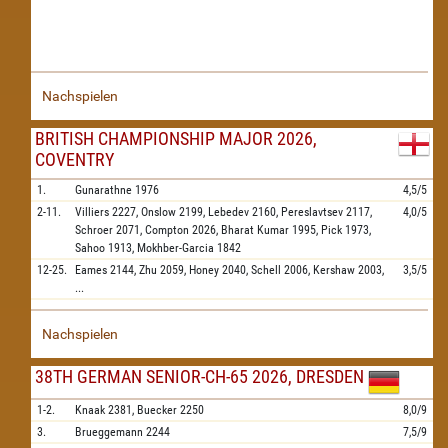
Nachspielen
BRITISH CHAMPIONSHIP MAJOR 2026,
COVENTRY
1.
Gunarathne
1976
4,5/5
2-11.
Villiers
2227,
Onslow
2199,
Lebedev
2160,
Pereslavtsev
2117,
4,0/5
Schroer
2071,
Compton
2026,
Bharat Kumar
1995,
Pick
1973,
Sahoo
1913,
Mokhber-Garcia
1842
12-25.
Eames
2144,
Zhu
2059,
Honey
2040,
Schell
2006,
Kershaw
2003,
3,5/5
...
Nachspielen
38TH GERMAN SENIOR-CH-65 2026, DRESDEN
1-2.
Knaak
2381,
Buecker
2250
8,0/9
3.
Brueggemann
2244
7,5/9