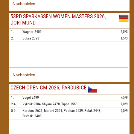
Nachspielen
53RD SPARKASSEN WOMEN MASTERS 2026,
DORTMUND
1.
Wagner
2409
2,0/3
2.
Buksa
2393
1,5/3
Nachspielen
CZECH OPEN GM 2026, PARDUBICE
1.
Vogel
2499
7,5/9
2-4.
Vykouk
2504,
Shyam
2478,
Tippa
1563
7,0/9
5-9.
Korobov
2621,
Moroni
2551,
Pechac
2539,
Polak
2443,
6,5/9
Risteski
2408