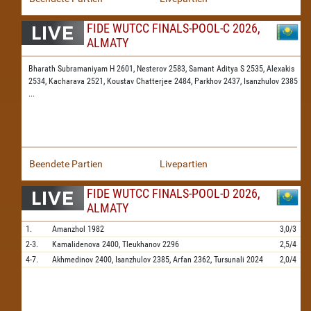
FIDE WUTCC FINALS-POOL-C 2026,
ALMATY
Bharath Subramaniyam H 2601,
Nesterov 2583,
Samant Aditya S 2535,
Alexakis
2534,
Kacharava 2521,
Koustav Chatterjee 2484,
Parkhov 2437,
Isanzhulov 2385
...
Beendete Partien
Livepartien
FIDE WUTCC FINALS-POOL-D 2026,
ALMATY
1.
Amanzhol
1982
3,0/3
2-3.
Kamalidenova
2400,
Tleukhanov
2296
2,5/4
4-7.
Akhmedinov
2400,
Isanzhulov
2385,
Arfan
2362,
Tursunali
2024
2,0/4