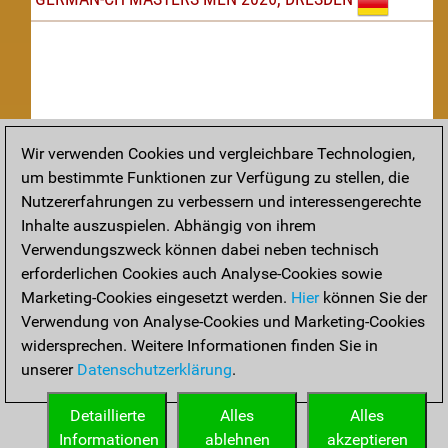
Wir verwenden Cookies und vergleichbare Technologien,
um bestimmte Funktionen zur Verfügung zu stellen, die
Nachspielen
Nutzererfahrungen zu verbessern und interessengerechte
Inhalte auszuspielen. Abhängig von ihrem
TAKTIK
Verwendungszweck können dabei neben technisch
erforderlichen Cookies auch Analyse-Cookies sowie
Taktikstellungen aus den heutigen Partien
Marketing-Cookies eingesetzt werden.
Hier
können Sie der
THEORIE
Verwendung von Analyse-Cookies und Marketing-Cookies
widersprechen. Weitere Informationen finden Sie in
Interessante Eröffnungstheorie aus aktuellen Partien
unserer
Datenschutzerklärung
.
ARCHIV
Detaillierte
Alles
Alles
Informationen
ablehnen
akzeptieren
Das Archiv der beendeten Turnier mit Tabellen und PGNs.