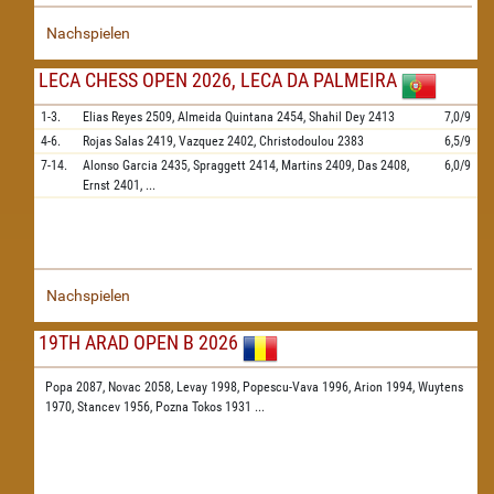
Nachspielen
LECA CHESS OPEN 2026, LECA DA PALMEIRA
1-3.
Elias Reyes
2509,
Almeida Quintana
2454,
Shahil Dey
2413
7,0/9
4-6.
Rojas Salas
2419,
Vazquez
2402,
Christodoulou
2383
6,5/9
7-14.
Alonso Garcia
2435,
Spraggett
2414,
Martins
2409,
Das
2408,
6,0/9
Ernst
2401,
...
Nachspielen
19TH ARAD OPEN B 2026
Popa 2087,
Novac 2058,
Levay 1998,
Popescu-Vava 1996,
Arion 1994,
Wuytens
1970,
Stancev 1956,
Pozna Tokos 1931
...