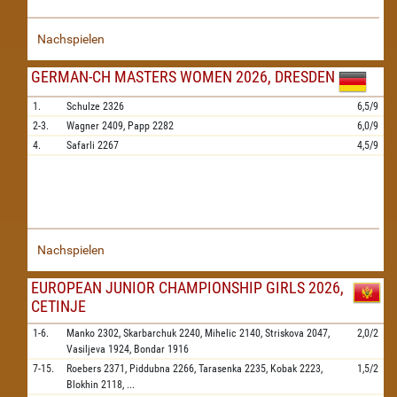
Nachspielen
GERMAN-CH MASTERS WOMEN 2026, DRESDEN
1.
Schulze
2326
6,5/9
2-3.
Wagner
2409,
Papp
2282
6,0/9
4.
Safarli
2267
4,5/9
Nachspielen
EUROPEAN JUNIOR CHAMPIONSHIP GIRLS 2026,
CETINJE
1-6.
Manko
2302,
Skarbarchuk
2240,
Mihelic
2140,
Striskova
2047,
2,0/2
Vasiljeva
1924,
Bondar
1916
7-15.
Roebers
2371,
Piddubna
2266,
Tarasenka
2235,
Kobak
2223,
1,5/2
Blokhin
2118,
...