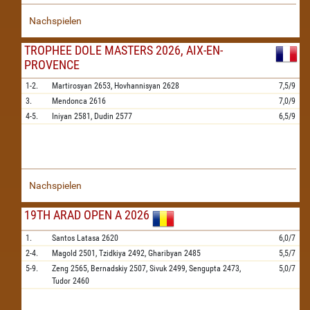
Nachspielen
TROPHEE DOLE MASTERS 2026, AIX-EN-
PROVENCE
1-2.
Martirosyan
2653,
Hovhannisyan
2628
7,5/9
3.
Mendonca
2616
7,0/9
4-5.
Iniyan
2581,
Dudin
2577
6,5/9
Nachspielen
19TH ARAD OPEN A 2026
1.
Santos Latasa
2620
6,0/7
2-4.
Magold
2501,
Tzidkiya
2492,
Gharibyan
2485
5,5/7
5-9.
Zeng
2565,
Bernadskiy
2507,
Sivuk
2499,
Sengupta
2473,
5,0/7
Tudor
2460