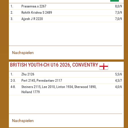
1.
Prasannaa.s
2267
8,0/9
2.
Rohith Krishna S
2489
7,5/9
3.
Ajjesh J R
2220
7,0/9
Nachspielen
BRITISH YOUTH-CH U16 2026, CONVENTRY
1.
Zhu
2126
5,5/6
2-3.
Pert
2145,
Pereslavtsev
2117
4,5/7
4-8.
Steiners
2115,
Lee
2010,
Linton
1934,
Sherwood
1890,
4,0/6
Holland
1779
Nachspielen