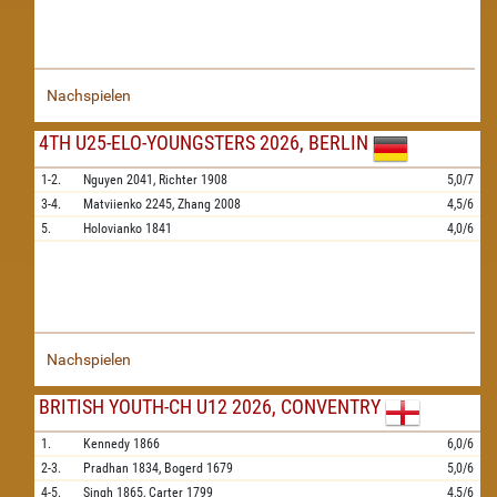
Nachspielen
4TH U25-ELO-YOUNGSTERS 2026, BERLIN
1-2.
Nguyen
2041,
Richter
1908
5,0/7
3-4.
Matviienko
2245,
Zhang
2008
4,5/6
5.
Holovianko
1841
4,0/6
Nachspielen
BRITISH YOUTH-CH U12 2026, CONVENTRY
1.
Kennedy
1866
6,0/6
2-3.
Pradhan
1834,
Bogerd
1679
5,0/6
4-5.
Singh
1865,
Carter
1799
4,5/6