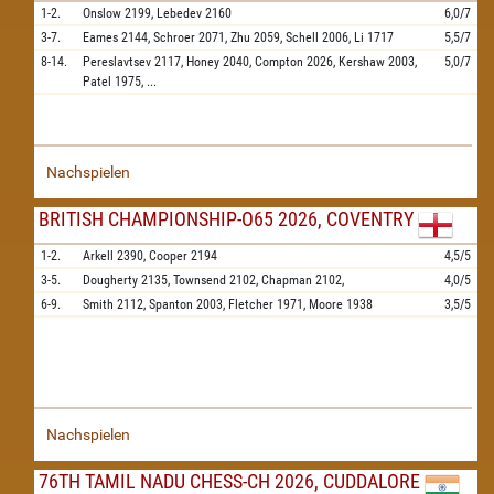
1-2.
Onslow
2199,
Lebedev
2160
6,0/7
3-7.
Eames
2144,
Schroer
2071,
Zhu
2059,
Schell
2006,
Li
1717
5,5/7
8-14.
Pereslavtsev
2117,
Honey
2040,
Compton
2026,
Kershaw
2003,
5,0/7
Patel
1975,
...
Nachspielen
BRITISH CHAMPIONSHIP-O65 2026, COVENTRY
1-2.
Arkell
2390,
Cooper
2194
4,5/5
3-5.
Dougherty
2135,
Townsend
2102,
Chapman
2102,
4,0/5
6-9.
Smith
2112,
Spanton
2003,
Fletcher
1971,
Moore
1938
3,5/5
Nachspielen
76TH TAMIL NADU CHESS-CH 2026, CUDDALORE