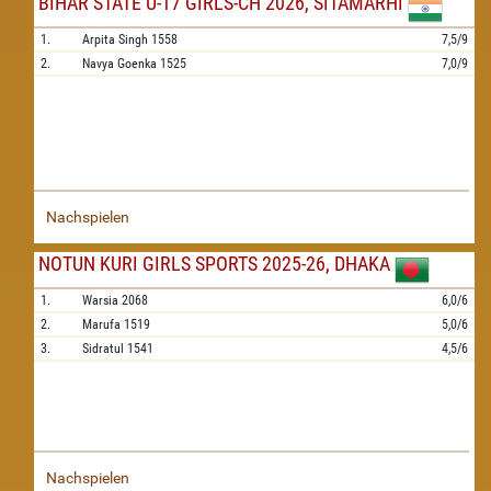
BIHAR STATE U-17 GIRLS-CH 2026, SITAMARHI
1.
Arpita Singh
1558
7,5/9
2.
Navya Goenka
1525
7,0/9
Nachspielen
NOTUN KURI GIRLS SPORTS 2025-26, DHAKA
1.
Warsia
2068
6,0/6
2.
Marufa
1519
5,0/6
3.
Sidratul
1541
4,5/6
Nachspielen