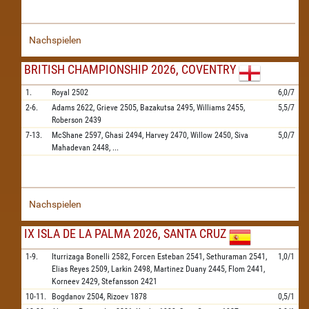
Nachspielen
BRITISH CHAMPIONSHIP 2026, COVENTRY
1.
Royal
2502
6,0/7
2-6.
Adams
2622,
Grieve
2505,
Bazakutsa
2495,
Williams
2455,
5,5/7
Roberson
2439
7-13.
McShane
2597,
Ghasi
2494,
Harvey
2470,
Willow
2450,
Siva
5,0/7
Mahadevan
2448,
...
Nachspielen
IX ISLA DE LA PALMA 2026, SANTA CRUZ
1-9.
Iturrizaga Bonelli
2582,
Forcen Esteban
2541,
Sethuraman
2541,
1,0/1
Elias Reyes
2509,
Larkin
2498,
Martinez Duany
2445,
Flom
2441,
Korneev
2429,
Stefansson
2421
10-11.
Bogdanov
2504,
Rizoev
1878
0,5/1