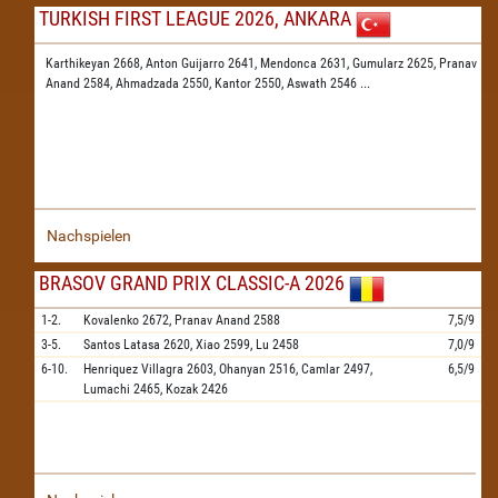
TURKISH FIRST LEAGUE 2026, ANKARA
Karthikeyan 2668,
Anton Guijarro 2641,
Mendonca 2631,
Gumularz 2625,
Pranav
Anand 2584,
Ahmadzada 2550,
Kantor 2550,
Aswath 2546
...
Nachspielen
BRASOV GRAND PRIX CLASSIC-A 2026
1-2.
Kovalenko
2672,
Pranav Anand
2588
7,5/9
3-5.
Santos Latasa
2620,
Xiao
2599,
Lu
2458
7,0/9
6-10.
Henriquez Villagra
2603,
Ohanyan
2516,
Camlar
2497,
6,5/9
Lumachi
2465,
Kozak
2426