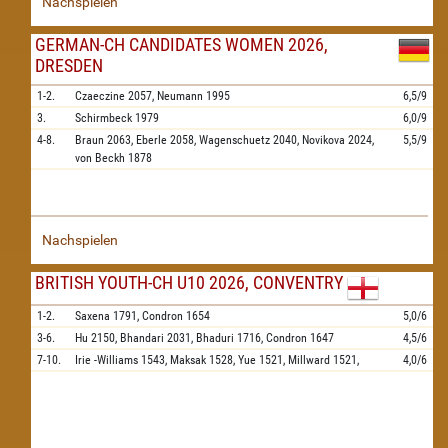
Nachspielen
GERMAN-CH CANDIDATES WOMEN 2026,
DRESDEN
1-2.
Czaeczine
2057,
Neumann
1995
6,5/9
3.
Schirmbeck
1979
6,0/9
4-8.
Braun
2063,
Eberle
2058,
Wagenschuetz
2040,
Novikova
2024,
5,5/9
von Beckh
1878
Nachspielen
BRITISH YOUTH-CH U10 2026, CONVENTRY
1-2.
Saxena
1791,
Condron
1654
5,0/6
3-6.
Hu
2150,
Bhandari
2031,
Bhaduri
1716,
Condron
1647
4,5/6
7-10.
Irie -Williams
1543,
Maksak
1528,
Yue
1521,
Millward
1521,
4,0/6