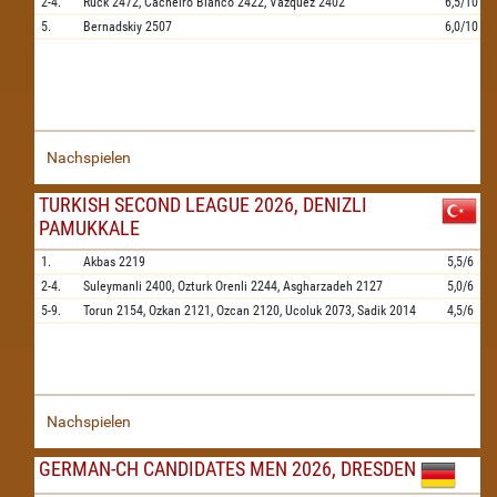
2-4.
Ruck
2472,
Cacheiro Blanco
2422,
Vazquez
2402
6,5/10
5.
Bernadskiy
2507
6,0/10
Nachspielen
TURKISH SECOND LEAGUE 2026, DENIZLI
PAMUKKALE
1.
Akbas
2219
5,5/6
2-4.
Suleymanli
2400,
Ozturk Orenli
2244,
Asgharzadeh
2127
5,0/6
5-9.
Torun
2154,
Ozkan
2121,
Ozcan
2120,
Ucoluk
2073,
Sadik
2014
4,5/6
Nachspielen
GERMAN-CH CANDIDATES MEN 2026, DRESDEN