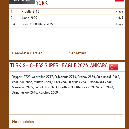
YORK
1.
Prestia
2185
4,5/5
2.
Jiang
2029
4,0/5
3-4.
Levin
2038,
Stern
2022
3,5/5
Beendete Partien
Livepartien
TURKISH CHESS SUPER LEAGUE 2026, ANKARA
Rapport 2729,
Andreikin 2717,
Erdogmus 2716,
Pranav 2670,
Suleymanli 2668,
Vokhidov 2655,
Murzin 2650,
Gurel 2643,
Inarkiev 2641,
Woodward 2640,
Mamedov 2639,
Ivanchuk 2634,
Muradli 2630,
Gledura 2628,
Safarli 2624,
Samunenkov 2616,
Korobov 2609
...
Nachspielen