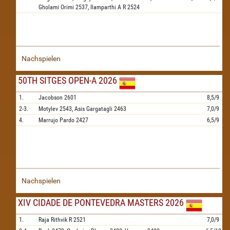
Gholami Orimi
2537,
Ilamparthi A R
2524
Nachspielen
50TH SITGES OPEN-A 2026
1.
Jacobson
2601
8,5/9
2-3.
Motylev
2543,
Asis Gargatagli
2463
7,0/9
4.
Marrujo Pardo
2427
6,5/9
Nachspielen
XIV CIDADE DE PONTEVEDRA MASTERS 2026
1.
Raja Rithvik R
2521
7,0/9