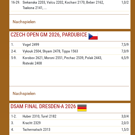
16-29.
Siekanska
2203,
Valcu
2202,
Kochavi
2170,
Beber
2162,
1,0/2
Tsakona
2141,
...
Nachspielen
CZECH OPEN GM 2026, PARDUBICE
1.
Vogel
2499
7,5/9
2-4.
Vykouk
2504,
Shyam
2478,
Tippa
1563
7,0/9
5-9.
Korobov
2621,
Moroni
2551,
Pechac
2539,
Polak
2443,
6,5/9
Risteski
2408
Nachspielen
DSAM FINAL DRESDEN-A 2026
1-2.
Huber
2310,
Turel
2182
3,0/4
3.
Kracht
2329
2,0/3
4.
Tschernatsch
2313
1,5/3