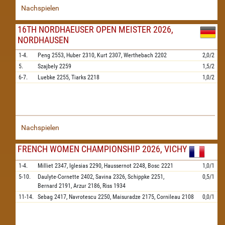
Nachspielen
16TH NORDHAEUSER OPEN MEISTER 2026,
NORDHAUSEN
1-4.
Peng
2553,
Huber
2310,
Kurt
2307,
Werthebach
2202
2,0/2
5.
Szajbely
2259
1,5/2
6-7.
Luebke
2255,
Tiarks
2218
1,0/2
Nachspielen
FRENCH WOMEN CHAMPIONSHIP 2026, VICHY
1-4.
Milliet
2347,
Iglesias
2290,
Haussernot
2248,
Bosc
2221
1,0/1
5-10.
Daulyte-Cornette
2402,
Savina
2326,
Schippke
2251,
0,5/1
Bernard
2191,
Arzur
2186,
Riss
1934
11-14.
Sebag
2417,
Navrotescu
2250,
Maisuradze
2175,
Cornileau
2108
0,0/1