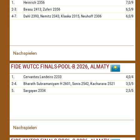
1.
Heinrich
2356
7,0/9
2-3.
Besou
2413,
Zuferi
2356
6,5/9
4-7.
Dahl
2393,
Nemitz
2343,
Klaska
2315,
Neuhoff
2306
6,0/9
Nachspielen
FIDE WUTCC FINALS-POOL-B 2026, ALMATY
1.
Cervantes Landeiro
2233
4,0/4
2-4.
Bharath Subramaniyam H
2601,
Sonis
2542,
Kacharava
2521
3,5/5
5.
Sargsyan
2334
2,5/5
Nachspielen