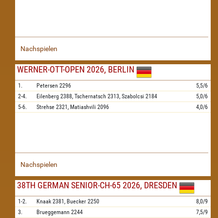
Nachspielen
WERNER-OTT-OPEN 2026, BERLIN
1.
Petersen
2296
5,5/6
2-4.
Eilenberg
2388,
Tschernatsch
2313,
Szabolcsi
2184
5,0/6
5-6.
Strehse
2321,
Matiashvili
2096
4,0/6
Nachspielen
38TH GERMAN SENIOR-CH-65 2026, DRESDEN
1-2.
Knaak
2381,
Buecker
2250
8,0/9
3.
Brueggemann
2244
7,5/9