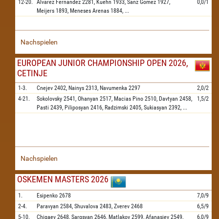
12-20.
Alvarez Fernandez
2281,
Kuehn
1933,
Sanz Gomez
1927,
0,0/1
Meijers
1893,
Meneses Arenas
1884,
...
Nachspielen
EUROPEAN JUNIOR CHAMPIONSHIP OPEN 2026,
CETINJE
1-3.
Cnejev
2402,
Nainys
2313,
Navumenka
2297
2,0/2
4-21.
Sokolovsky
2541,
Ohanyan
2517,
Macias Pino
2510,
Davtyan
2458,
1,5/2
Pasti
2439,
Piliposyan
2416,
Radzimski
2405,
Sukiasyan
2392,
...
Nachspielen
OSKEMEN MASTERS 2026
1.
Esipenko
2678
7,0/9
2-4.
Paravyan
2584,
Shuvalova
2483,
Zverev
2468
6,5/9
5-10.
Chigaev
2648,
Sargsyan
2646,
Matlakov
2599,
Afanasiev
2549,
6,0/9