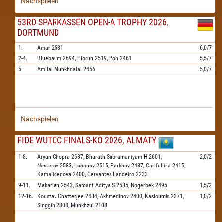
Nachspielen
53RD SPARKASSEN OPEN-A TROPHY 2026,
DORTMUND
1.
Amar
2581
6,0/7
2-4.
Bluebaum
2694,
Piorun
2519,
Poh
2461
5,5/7
5.
Amilal Munkhdalai
2456
5,0/7
Nachspielen
FIDE WUTCC FINALS-KO 2026, ALMATY
1-8.
Aryan Chopra
2637,
Bharath Subramaniyam H
2601,
2,0/2
Nesterov
2583,
Lobanov
2515,
Parkhov
2437,
Garifullina
2415,
Kamalidenova
2400,
Cervantes Landeiro
2233
9-11.
Makarian
2543,
Samant Aditya S
2535,
Nogerbek
2495
1,5/2
12-16.
Koustav Chatterjee
2484,
Akhmedinov
2400,
Kasioumis
2371,
1,0/2
Singgih
2308,
Munkhzul
2108