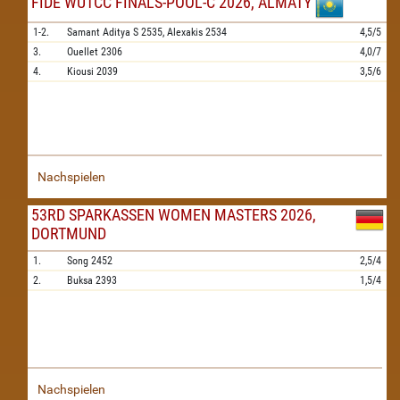
FIDE WUTCC FINALS-POOL-C 2026, ALMATY
1-2.
Samant Aditya S
2535,
Alexakis
2534
4,5/5
3.
Ouellet
2306
4,0/7
4.
Kiousi
2039
3,5/6
Nachspielen
53RD SPARKASSEN WOMEN MASTERS 2026,
DORTMUND
1.
Song
2452
2,5/4
2.
Buksa
2393
1,5/4
Nachspielen