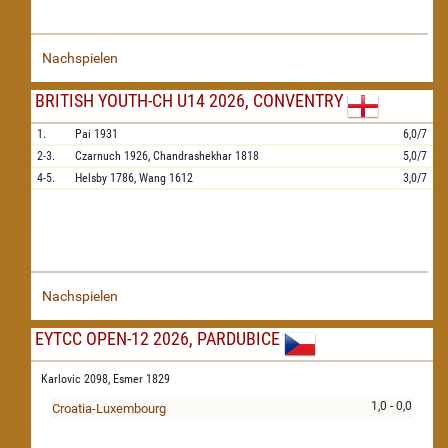
Nachspielen
BRITISH YOUTH-CH U14 2026, CONVENTRY
1.
Pai
1931
6,0/7
2-3.
Czarnuch
1926,
Chandrashekhar
1818
5,0/7
4-5.
Helsby
1786,
Wang
1612
3,0/7
Nachspielen
EYTCC OPEN-12 2026, PARDUBICE
Karlovic 2098,
Esmer 1829
1,0 - 0,0
Croatia-Luxembourg