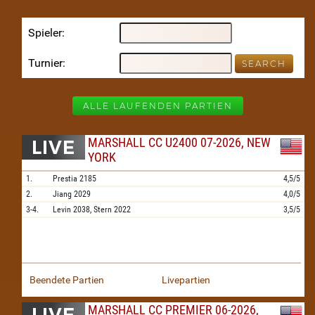
Spieler
Turnier
ALLE LAUFENDEN PARTIEN
MARSHALL CC U2400 07-2026, NEW
YORK
1.
Prestia
2185
4,5/5
2.
Jiang
2029
4,0/5
3-4.
Levin
2038,
Stern
2022
3,5/5
Beendete Partien
Livepartien
MARSHALL CC PREMIER 06-2026,