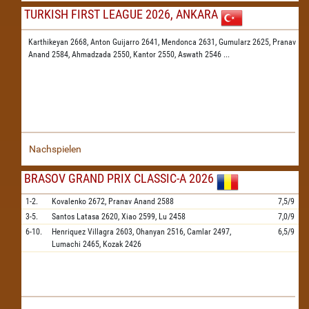
TURKISH FIRST LEAGUE 2026, ANKARA
Karthikeyan 2668,
Anton Guijarro 2641,
Mendonca 2631,
Gumularz 2625,
Pranav
Anand 2584,
Ahmadzada 2550,
Kantor 2550,
Aswath 2546
...
Nachspielen
BRASOV GRAND PRIX CLASSIC-A 2026
1-2.
Kovalenko
2672,
Pranav Anand
2588
7,5/9
3-5.
Santos Latasa
2620,
Xiao
2599,
Lu
2458
7,0/9
6-10.
Henriquez Villagra
2603,
Ohanyan
2516,
Camlar
2497,
6,5/9
Lumachi
2465,
Kozak
2426