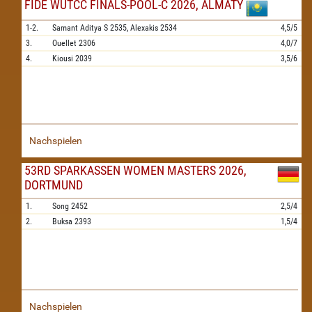
FIDE WUTCC FINALS-POOL-C 2026, ALMATY
1-2.
Samant Aditya S
2535,
Alexakis
2534
4,5/5
3.
Ouellet
2306
4,0/7
4.
Kiousi
2039
3,5/6
Nachspielen
53RD SPARKASSEN WOMEN MASTERS 2026,
DORTMUND
1.
Song
2452
2,5/4
2.
Buksa
2393
1,5/4
Nachspielen