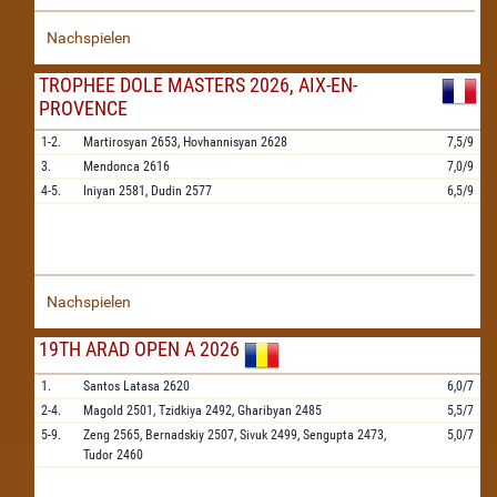
Nachspielen
TROPHEE DOLE MASTERS 2026, AIX-EN-
PROVENCE
1-2.
Martirosyan
2653,
Hovhannisyan
2628
7,5/9
3.
Mendonca
2616
7,0/9
4-5.
Iniyan
2581,
Dudin
2577
6,5/9
Nachspielen
19TH ARAD OPEN A 2026
1.
Santos Latasa
2620
6,0/7
2-4.
Magold
2501,
Tzidkiya
2492,
Gharibyan
2485
5,5/7
5-9.
Zeng
2565,
Bernadskiy
2507,
Sivuk
2499,
Sengupta
2473,
5,0/7
Tudor
2460