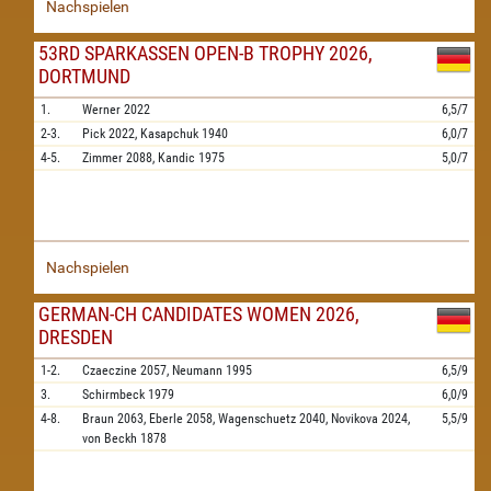
Nachspielen
53RD SPARKASSEN OPEN-B TROPHY 2026,
DORTMUND
1.
Werner
2022
6,5/7
2-3.
Pick
2022,
Kasapchuk
1940
6,0/7
4-5.
Zimmer
2088,
Kandic
1975
5,0/7
Nachspielen
GERMAN-CH CANDIDATES WOMEN 2026,
DRESDEN
1-2.
Czaeczine
2057,
Neumann
1995
6,5/9
3.
Schirmbeck
1979
6,0/9
4-8.
Braun
2063,
Eberle
2058,
Wagenschuetz
2040,
Novikova
2024,
5,5/9
von Beckh
1878