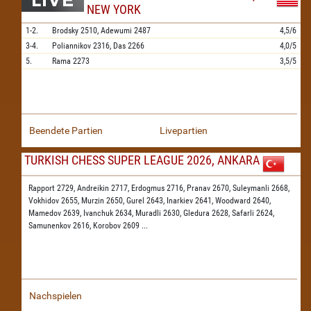
NEW YORK
1-2.
Brodsky
2510,
Adewumi
2487
4,5/6
3-4.
Poliannikov
2316,
Das
2266
4,0/5
5.
Rama
2273
3,5/5
Beendete Partien
Livepartien
TURKISH CHESS SUPER LEAGUE 2026, ANKARA
Rapport 2729,
Andreikin 2717,
Erdogmus 2716,
Pranav 2670,
Suleymanli 2668,
Vokhidov 2655,
Murzin 2650,
Gurel 2643,
Inarkiev 2641,
Woodward 2640,
Mamedov 2639,
Ivanchuk 2634,
Muradli 2630,
Gledura 2628,
Safarli 2624,
Samunenkov 2616,
Korobov 2609
...
Nachspielen