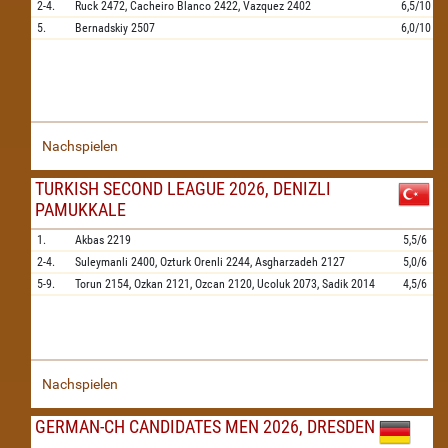
2-4.
Ruck
2472,
Cacheiro Blanco
2422,
Vazquez
2402
6,5/10
5.
Bernadskiy
2507
6,0/10
Nachspielen
TURKISH SECOND LEAGUE 2026, DENIZLI
PAMUKKALE
1.
Akbas
2219
5,5/6
2-4.
Suleymanli
2400,
Ozturk Orenli
2244,
Asgharzadeh
2127
5,0/6
5-9.
Torun
2154,
Ozkan
2121,
Ozcan
2120,
Ucoluk
2073,
Sadik
2014
4,5/6
Nachspielen
GERMAN-CH CANDIDATES MEN 2026, DRESDEN