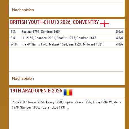
Nachspielen
BRITISH YOUTH-CH U10 2026, CONVENTRY
1-2.
Saxena
1791,
Condron
1654
5,0/6
3-6.
Hu
2150,
Bhandari
2031,
Bhaduri
1716,
Condron
1647
4,5/6
7-10.
Irie -Williams
1543,
Maksak
1528,
Yue
1521,
Millward
1521,
4,0/6
Nachspielen
19TH ARAD OPEN B 2026
Popa 2087,
Novac 2058,
Levay 1998,
Popescu-Vava 1996,
Arion 1994,
Wuytens
1970,
Stancev 1956,
Pozna Tokos 1931
...