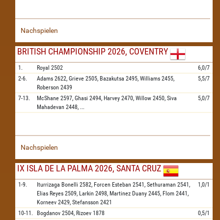
Nachspielen
BRITISH CHAMPIONSHIP 2026, COVENTRY
1.
Royal
2502
6,0/7
2-6.
Adams
2622,
Grieve
2505,
Bazakutsa
2495,
Williams
2455,
5,5/7
Roberson
2439
7-13.
McShane
2597,
Ghasi
2494,
Harvey
2470,
Willow
2450,
Siva
5,0/7
Mahadevan
2448,
...
Nachspielen
IX ISLA DE LA PALMA 2026, SANTA CRUZ
1-9.
Iturrizaga Bonelli
2582,
Forcen Esteban
2541,
Sethuraman
2541,
1,0/1
Elias Reyes
2509,
Larkin
2498,
Martinez Duany
2445,
Flom
2441,
Korneev
2429,
Stefansson
2421
10-11.
Bogdanov
2504,
Rizoev
1878
0,5/1