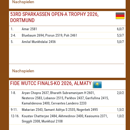
Nachspielen
53RD SPARKASSEN OPEN-A TROPHY 2026,
DORTMUND
1.
Amar
2581
6,0/7
2-4.
Bluebaum
2694,
Piorun
2519,
Poh
2461
5,5/7
5.
Amilal Munkhdalai
2456
5,0/7
Nachspielen
FIDE WUTCC FINALS-KO 2026, ALMATY
1-8.
Aryan Chopra
2637,
Bharath Subramaniyam H
2601,
2,0/2
Nesterov
2583,
Lobanov
2515,
Parkhov
2437,
Garifullina
2415,
Kamalidenova
2400,
Cervantes Landeiro
2233
9-11.
Makarian
2543,
Samant Aditya S
2535,
Nogerbek
2495
1,5/2
12-16.
Koustav Chatterjee
2484,
Akhmedinov
2400,
Kasioumis
2371,
1,0/2
Singgih
2308,
Munkhzul
2108