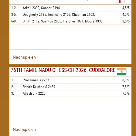
1-2.
Arkell
2390,
Cooper
2194
4,5/5
3-5.
Dougherty
2135,
Townsend
2102,
Chapman
2102,
4,0/5
6-9.
Smith
2112,
Spanton
2003,
Fletcher
1971,
Moore
1938
3,5/5
Nachspielen
76TH TAMIL NADU CHESS-CH 2026, CUDDALORE
1.
Prasannaa.s
2267
8,0/9
2.
Rohith Krishna S
2489
7,5/9
3.
Ajjesh J R
2220
7,0/9
Nachspielen