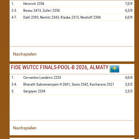
1.
Heinrich
2356
7,0/9
2-3.
Besou
2413,
Zuferi
2356
6,5/9
4-7.
Dahl
2393,
Nemitz
2343,
Klaska
2315,
Neuhoff
2306
6,0/9
Nachspielen
FIDE WUTCC FINALS-POOL-B 2026, ALMATY
1.
Cervantes Landeiro
2233
4,0/4
2-4.
Bharath Subramaniyam H
2601,
Sonis
2542,
Kacharava
2521
3,5/5
5.
Sargsyan
2334
2,5/5
Nachspielen