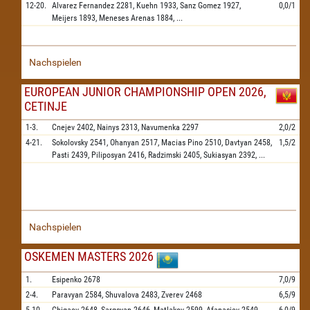
12-20.
Alvarez Fernandez
2281,
Kuehn
1933,
Sanz Gomez
1927,
0,0/1
Meijers
1893,
Meneses Arenas
1884,
...
Nachspielen
EUROPEAN JUNIOR CHAMPIONSHIP OPEN 2026,
CETINJE
1-3.
Cnejev
2402,
Nainys
2313,
Navumenka
2297
2,0/2
4-21.
Sokolovsky
2541,
Ohanyan
2517,
Macias Pino
2510,
Davtyan
2458,
1,5/2
Pasti
2439,
Piliposyan
2416,
Radzimski
2405,
Sukiasyan
2392,
...
Nachspielen
OSKEMEN MASTERS 2026
1.
Esipenko
2678
7,0/9
2-4.
Paravyan
2584,
Shuvalova
2483,
Zverev
2468
6,5/9