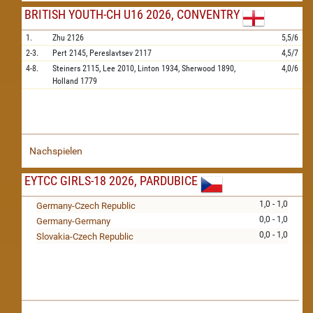
BRITISH YOUTH-CH U16 2026, CONVENTRY
1.
Zhu
2126
5,5/6
2-3.
Pert
2145,
Pereslavtsev
2117
4,5/7
4-8.
Steiners
2115,
Lee
2010,
Linton
1934,
Sherwood
1890,
4,0/6
Holland
1779
Nachspielen
EYTCC GIRLS-18 2026, PARDUBICE
1,0 - 1,0
Germany-Czech Republic
0,0 - 1,0
Germany-Germany
0,0 - 1,0
Slovakia-Czech Republic