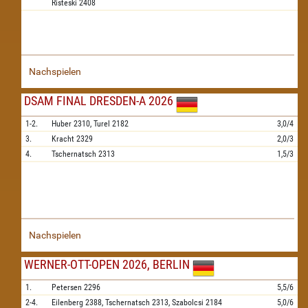
Risteski
2408
Nachspielen
DSAM FINAL DRESDEN-A 2026
1-2.
Huber
2310,
Turel
2182
3,0/4
3.
Kracht
2329
2,0/3
4.
Tschernatsch
2313
1,5/3
Nachspielen
WERNER-OTT-OPEN 2026, BERLIN
1.
Petersen
2296
5,5/6
2-4.
Eilenberg
2388,
Tschernatsch
2313,
Szabolcsi
2184
5,0/6