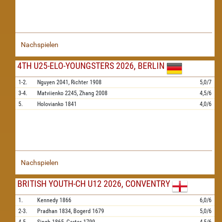
Nachspielen
4TH U25-ELO-YOUNGSTERS 2026, BERLIN
1-2.
Nguyen
2041,
Richter
1908
5,0/7
3-4.
Matviienko
2245,
Zhang
2008
4,5/6
5.
Holovianko
1841
4,0/6
Nachspielen
BRITISH YOUTH-CH U12 2026, CONVENTRY
1.
Kennedy
1866
6,0/6
2-3.
Pradhan
1834,
Bogerd
1679
5,0/6