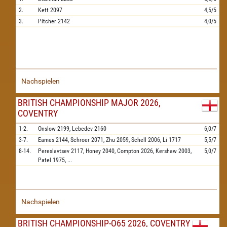
2.
Kett
2097
4,5/5
3.
Pitcher
2142
4,0/5
Nachspielen
BRITISH CHAMPIONSHIP MAJOR 2026,
COVENTRY
1-2.
Onslow
2199,
Lebedev
2160
6,0/7
3-7.
Eames
2144,
Schroer
2071,
Zhu
2059,
Schell
2006,
Li
1717
5,5/7
8-14.
Pereslavtsev
2117,
Honey
2040,
Compton
2026,
Kershaw
2003,
5,0/7
Patel
1975,
...
Nachspielen
BRITISH CHAMPIONSHIP-O65 2026, COVENTRY