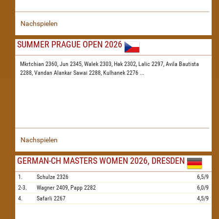
Nachspielen
SUMMER PRAGUE OPEN 2026
Mkrtchian 2360,
Jun 2345,
Walek 2303,
Hak 2302,
Lalic 2297,
Avila Bautista
2288,
Vandan Alankar Sawai 2288,
Kulhanek 2276
...
Nachspielen
GERMAN-CH MASTERS WOMEN 2026, DRESDEN
1.
Schulze
2326
6,5/9
2-3.
Wagner
2409,
Papp
2282
6,0/9
4.
Safarli
2267
4,5/9