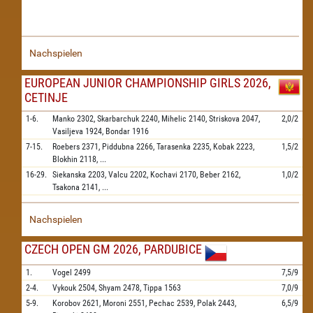
Nachspielen
EUROPEAN JUNIOR CHAMPIONSHIP GIRLS 2026,
CETINJE
1-6.
Manko
2302,
Skarbarchuk
2240,
Mihelic
2140,
Striskova
2047,
2,0/2
Vasiljeva
1924,
Bondar
1916
7-15.
Roebers
2371,
Piddubna
2266,
Tarasenka
2235,
Kobak
2223,
1,5/2
Blokhin
2118,
...
16-29.
Siekanska
2203,
Valcu
2202,
Kochavi
2170,
Beber
2162,
1,0/2
Tsakona
2141,
...
Nachspielen
CZECH OPEN GM 2026, PARDUBICE
1.
Vogel
2499
7,5/9
2-4.
Vykouk
2504,
Shyam
2478,
Tippa
1563
7,0/9
5-9.
Korobov
2621,
Moroni
2551,
Pechac
2539,
Polak
2443,
6,5/9