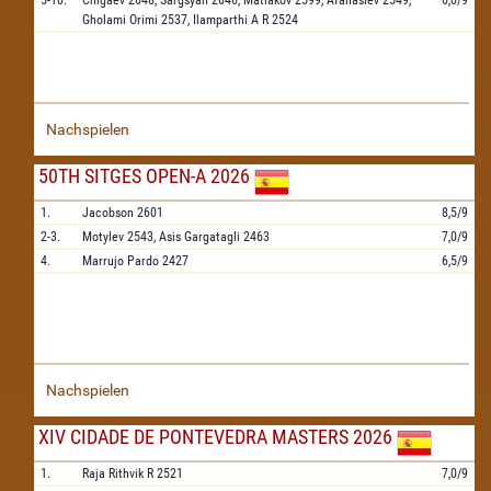
5-10.
Chigaev
2648,
Sargsyan
2646,
Matlakov
2599,
Afanasiev
2549,
6,0/9
Gholami Orimi
2537,
Ilamparthi A R
2524
Nachspielen
50TH SITGES OPEN-A 2026
1.
Jacobson
2601
8,5/9
2-3.
Motylev
2543,
Asis Gargatagli
2463
7,0/9
4.
Marrujo Pardo
2427
6,5/9
Nachspielen
XIV CIDADE DE PONTEVEDRA MASTERS 2026
1.
Raja Rithvik R
2521
7,0/9