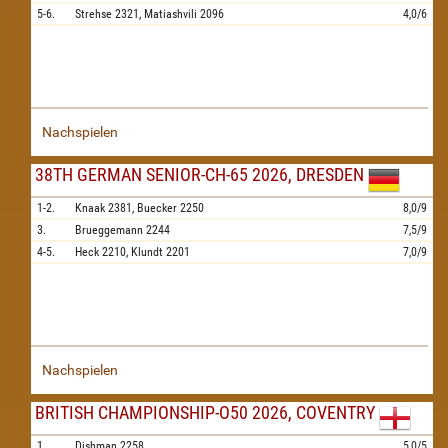
5-6.
Strehse
2321,
Matiashvili
2096
4,0/6
Nachspielen
38TH GERMAN SENIOR-CH-65 2026, DRESDEN
1-2.
Knaak
2381,
Buecker
2250
8,0/9
3.
Brueggemann
2244
7,5/9
4-5.
Heck
2210,
Klundt
2201
7,0/9
Nachspielen
BRITISH CHAMPIONSHIP-O50 2026, COVENTRY
1.
Dishman
2258
5,0/5