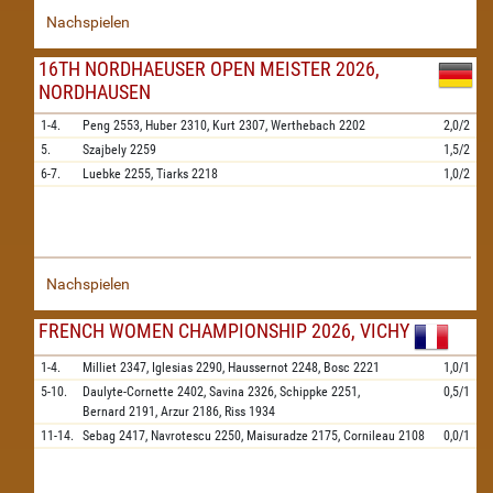
Nachspielen
16TH NORDHAEUSER OPEN MEISTER 2026,
NORDHAUSEN
1-4.
Peng
2553,
Huber
2310,
Kurt
2307,
Werthebach
2202
2,0/2
5.
Szajbely
2259
1,5/2
6-7.
Luebke
2255,
Tiarks
2218
1,0/2
Nachspielen
FRENCH WOMEN CHAMPIONSHIP 2026, VICHY
1-4.
Milliet
2347,
Iglesias
2290,
Haussernot
2248,
Bosc
2221
1,0/1
5-10.
Daulyte-Cornette
2402,
Savina
2326,
Schippke
2251,
0,5/1
Bernard
2191,
Arzur
2186,
Riss
1934
11-14.
Sebag
2417,
Navrotescu
2250,
Maisuradze
2175,
Cornileau
2108
0,0/1