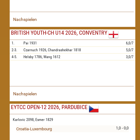
Nachspielen
BRITISH YOUTH-CH U14 2026, CONVENTRY
1.
Pai
1931
6,0/7
2-3.
Czarnuch
1926,
Chandrashekhar
1818
5,0/7
4-5.
Helsby
1786,
Wang
1612
3,0/7
Nachspielen
EYTCC OPEN-12 2026, PARDUBICE
Karlovic 2098,
Esmer 1829
1,0 - 0,0
Croatia-Luxembourg