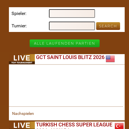
Spieler
Turnier
ALLE LAUFENDEN PARTIEN
GCT SAINT LOUIS BLITZ 2026
Nachspielen
TURKISH CHESS SUPER LEAGUE