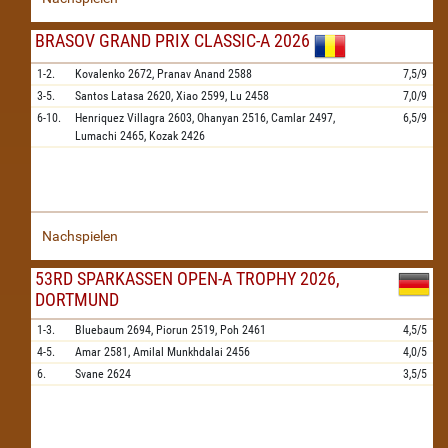
BRASOV GRAND PRIX CLASSIC-A 2026
1-2.
Kovalenko
2672,
Pranav Anand
2588
7,5/9
3-5.
Santos Latasa
2620,
Xiao
2599,
Lu
2458
7,0/9
6-10.
Henriquez Villagra
2603,
Ohanyan
2516,
Camlar
2497,
6,5/9
Lumachi
2465,
Kozak
2426
Nachspielen
53RD SPARKASSEN OPEN-A TROPHY 2026,
DORTMUND
1-3.
Bluebaum
2694,
Piorun
2519,
Poh
2461
4,5/5
4-5.
Amar
2581,
Amilal Munkhdalai
2456
4,0/5
6.
Svane
2624
3,5/5