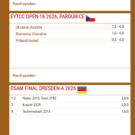
Nachspielen
EYTCC OPEN-18 2026, PARDUBICE
1,5 - 0,5
Ukraine-Austria
1,0 - 0,0
Romania-Slovakia
0,5 - 0,5
Poland-Israel
Nachspielen
DSAM FINAL DRESDEN-A 2026
1-2.
Huber
2310,
Turel
2182
3,0/4
3.
Kracht
2329
2,0/3
4.
Tschernatsch
2313
1,5/3