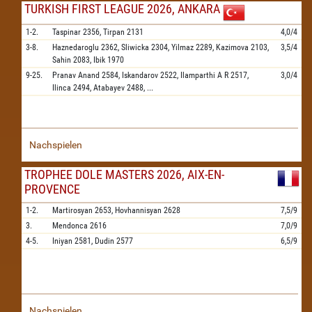
TURKISH FIRST LEAGUE 2026, ANKARA
1-2.
Taspinar
2356,
Tirpan
2131
4,0/4
3-8.
Haznedaroglu
2362,
Sliwicka
2304,
Yilmaz
2289,
Kazimova
2103,
3,5/4
Sahin
2083,
Ibik
1970
9-25.
Pranav Anand
2584,
Iskandarov
2522,
Ilamparthi A R
2517,
3,0/4
Ilinca
2494,
Atabayev
2488,
...
Nachspielen
TROPHEE DOLE MASTERS 2026, AIX-EN-
PROVENCE
1-2.
Martirosyan
2653,
Hovhannisyan
2628
7,5/9
3.
Mendonca
2616
7,0/9
4-5.
Iniyan
2581,
Dudin
2577
6,5/9
Nachspielen