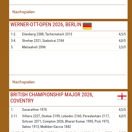
Nachspielen
WERNER-OTT-OPEN 2026, BERLIN
1-2.
Eilenberg
2388,
Tschernatsch
2313
4,5/5
3-4.
Strehse
2321,
Szabolcsi
2184
4,0/5
5.
Matiashvili
2096
3,5/5
Nachspielen
BRITISH CHAMPIONSHIP MAJOR 2026,
COVENTRY
1.
Gunarathne
1976
4,5/5
2-11.
Villiers
2227,
Onslow
2199,
Lebedev
2160,
Pereslavtsev
2117,
4,0/5
Schroer
2071,
Compton
2026,
Bharat Kumar
1995,
Pick
1973,
Sahoo
1913,
Mokhber-Garcia
1842