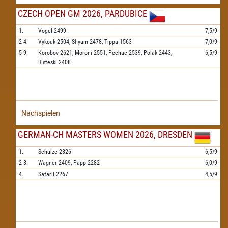
CZECH OPEN GM 2026, PARDUBICE
1.
Vogel
2499
7,5/9
2-4.
Vykouk
2504,
Shyam
2478,
Tippa
1563
7,0/9
5-9.
Korobov
2621,
Moroni
2551,
Pechac
2539,
Polak
2443,
6,5/9
Risteski
2408
Nachspielen
GERMAN-CH MASTERS WOMEN 2026, DRESDEN
1.
Schulze
2326
6,5/9
2-3.
Wagner
2409,
Papp
2282
6,0/9
4.
Safarli
2267
4,5/9