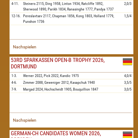
4-11.
Steiners
2115,
Ding
1958,
Linton
1934,
Ratcliffe
1892,
2,0/3
Sherwood
1890,
Parikh
1834,
Ranasinghe
1777,
Pandya
1737
12-16.
Pereslavtsev
2117,
Chapman
1856,
Kong
1803,
Holland
1779,
1,5/4
Punshon
1736
Nachspielen
53RD SPARKASSEN OPEN-B TROPHY 2026,
DORTMUND
1-3.
Werner
2022,
Pick
2022,
Kandic
1975
4,0/4
4-6.
Zimmer
2088,
Geweniger
2012,
Kasapchuk
1940
3,5/5
7-9.
Margad
2024,
Hochscheidt
1905,
Bouquillion
1847
3,0/5
Nachspielen
GERMAN-CH CANDIDATES WOMEN 2026,