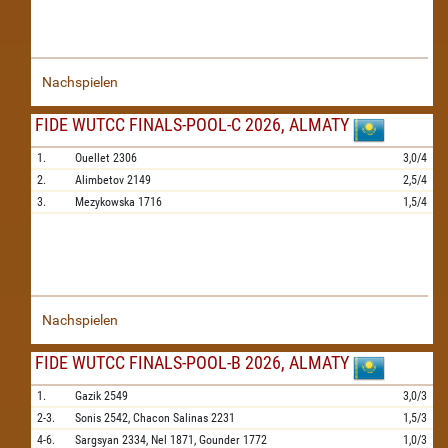
Nachspielen
FIDE WUTCC FINALS-POOL-C 2026, ALMATY
1.
Ouellet
2306
3,0/4
2.
Alimbetov
2149
2,5/4
3.
Mezykowska
1716
1,5/4
Nachspielen
FIDE WUTCC FINALS-POOL-B 2026, ALMATY
1.
Gazik
2549
3,0/3
2-3.
Sonis
2542,
Chacon Salinas
2231
1,5/3
4-6.
Sargsyan
2334,
Nel
1871,
Gounder
1772
1,0/3