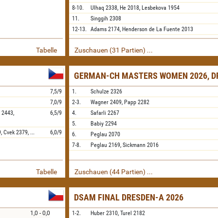
8-10.
Ulhaq
2338,
He
2018,
Lesbekova
1954
11.
Singgih
2308
12-13.
Adams
2174,
Henderson de La Fuente
2013
Tabelle
Zuschauen (31 Partien) ...
GERMAN-CH MASTERS WOMEN 2026, D
7,5/9
1.
Schulze
2326
7,0/9
2-3.
Wagner
2409,
Papp
2282
k
2443,
6,5/9
4.
Safarli
2267
5.
Babiy
2294
9,
Cvek
2379,
...
6,0/9
6.
Peglau
2070
7-8.
Peglau
2169,
Sickmann
2016
Tabelle
Zuschauen (44 Partien) ...
DSAM FINAL DRESDEN-A 2026
1,0 - 0,0
1-2.
Huber
2310,
Turel
2182