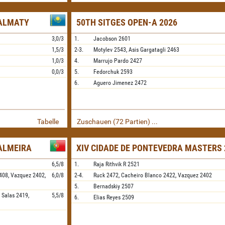
 ALMATY
50TH SITGES OPEN-A 2026
3,0/3
1.
Jacobson
2601
1,5/3
2-3.
Motylev
2543,
Asis Gargatagli
2463
1,0/3
4.
Marrujo Pardo
2427
0,0/3
5.
Fedorchuk
2593
6.
Aguero Jimenez
2472
Tabelle
Zuschauen (72 Partien) ...
PALMEIRA
XIV CIDADE DE PONTEVEDRA MASTERS 
6,5/8
1.
Raja Rithvik R
2521
408,
Vazquez
2402,
6,0/8
2-4.
Ruck
2472,
Cacheiro Blanco
2422,
Vazquez
2402
5.
Bernadskiy
2507
 Salas
2419,
5,5/8
6.
Elias Reyes
2509