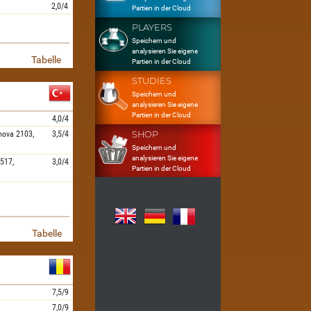
2,0/4
Partien in der Cloud
PLAYERS
Speichern und
analysieren Sie eigene
Tabelle
Partien in der Cloud
STUDIES
Speichern und
analysieren Sie eigene
Partien in der Cloud
4,0/4
mova
2103,
3,5/4
SHOP
Speichern und
analysieren Sie eigene
517,
3,0/4
Partien in der Cloud
Tabelle
7,5/9
7,0/9