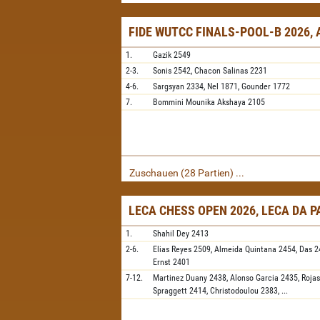
FIDE WUTCC FINALS-POOL-B 2026,
1.
Gazik
2549
2-3.
Sonis
2542,
Chacon Salinas
2231
4-6.
Sargsyan
2334,
Nel
1871,
Gounder
1772
7.
Bommini Mounika Akshaya
2105
Zuschauen (28 Partien) ...
LECA CHESS OPEN 2026, LECA DA 
1.
Shahil Dey
2413
2-6.
Elias Reyes
2509,
Almeida Quintana
2454,
Das
2
Ernst
2401
7-12.
Martinez Duany
2438,
Alonso Garcia
2435,
Rojas
Spraggett
2414,
Christodoulou
2383,
...