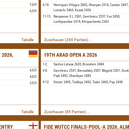
7,0/9
6-10.
Henriquez Villagra
2603,
Ohanyan
2516,
Camlar
2497,
Lumachi
2465,
Kozak
2426
6,5/9
11-15.
Narayanan S L
2581,
Gavrilescu
2537,
Fus
2450,
Lortkipanidze
2374,
Khripachenko
2363
Tabelle
Zuschauen (269 Partien) ...
 2026,
19TH ARAD OPEN A 2026
1-2.
Santos Latasa
2620,
Bronstein
2484
4,5/5
3-8.
Gavrilescu
2537,
Bernadskiy
2507,
Magold
2501,
Sivuk
Psyk
2492,
Gharibyan
2485
4,0/5
9-12.
Dotzer
2495,
Tzidkiya
2492,
Tudor
2460,
Pap
2438
3,5/5
Tabelle
Zuschauen (85 Partien) ...
VENTRY
FIDE WUTCC FINALS-POOL-A 2026, AL