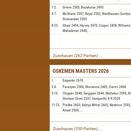
1-2.
Grieve
2505,
Bazakutsa
2495
3-7.
McShane
2597,
Royal
2502,
Waldhausen Gordon
Sivanandan
2303
8-23.
Ghasi
2494,
Harvey
2470,
Czopor
2458,
Williams
Mahadevan
2448,
...
Zuschauen (262 Partien) ...
OSKEMEN MASTERS 2026
1.
Esipenko
2678
2-4.
Paravyan
2584,
Shuvalova
2483,
Zverev
2468
5-10.
Chigaev
2648,
Sargsyan
2646,
Matlakov
2599,
A
Gholami Orimi
2537,
Ilamparthi A R
2524
11-23.
Predke
2603,
Aditya Mittal
2602,
Nesterov
2593
Ansat
2500,
...
Zuschauen (330 Partien) ...