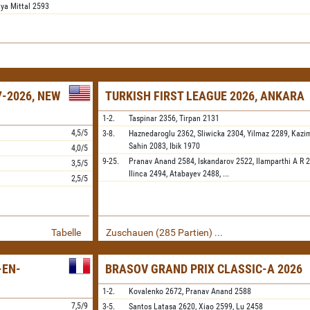
tya Mittal
2593
-2026, NEW
TURKISH FIRST LEAGUE 2026, ANKARA
1-2.
Taspinar
2356,
Tirpan
2131
4,5/5
3-8.
Haznedaroglu
2362,
Sliwicka
2304,
Yilmaz
2289,
Kazi
Sahin
2083,
Ibik
1970
4,0/5
9-25.
Pranav Anand
2584,
Iskandarov
2522,
Ilamparthi A R
2
3,5/5
Ilinca
2494,
Atabayev
2488,
...
2,5/5
Tabelle
Zuschauen (285 Partien) ...
-EN-
BRASOV GRAND PRIX CLASSIC-A 2026
1-2.
Kovalenko
2672,
Pranav Anand
2588
7,5/9
3-5.
Santos Latasa
2620,
Xiao
2599,
Lu
2458