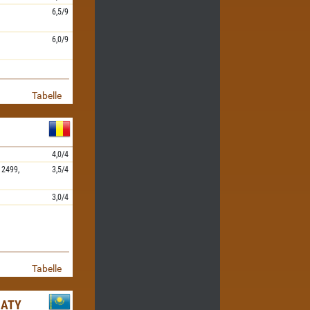
6,5/9
6,0/9
Tabelle
4,0/4
2499,
3,5/4
3,0/4
Tabelle
MATY