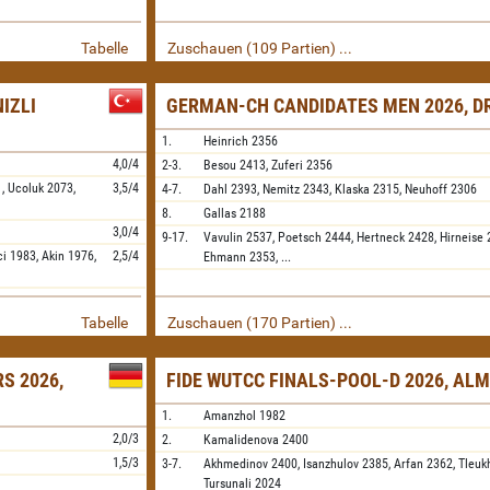
Tabelle
Zuschauen (109 Partien) ...
IZLI
GERMAN-CH CANDIDATES MEN 2026, D
1.
Heinrich
2356
4,0/4
2-3.
Besou
2413,
Zuferi
2356
1,
Ucoluk
2073,
3,5/4
4-7.
Dahl
2393,
Nemitz
2343,
Klaska
2315,
Neuhoff
2306
8.
Gallas
2188
3,0/4
9-17.
Vavulin
2537,
Poetsch
2444,
Hertneck
2428,
Hirneise
ci
1983,
Akin
1976,
2,5/4
Ehmann
2353,
...
Tabelle
Zuschauen (170 Partien) ...
S 2026,
FIDE WUTCC FINALS-POOL-D 2026, AL
1.
Amanzhol
1982
2,0/3
2.
Kamalidenova
2400
1,5/3
3-7.
Akhmedinov
2400,
Isanzhulov
2385,
Arfan
2362,
Tleuk
Tursunali
2024