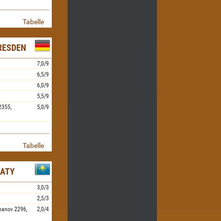
Tabelle
RESDEN
7,0/9
6,5/9
6,0/9
5,5/9
2355,
5,0/9
Tabelle
MATY
3,0/3
2,5/3
hanov
2296,
2,0/4