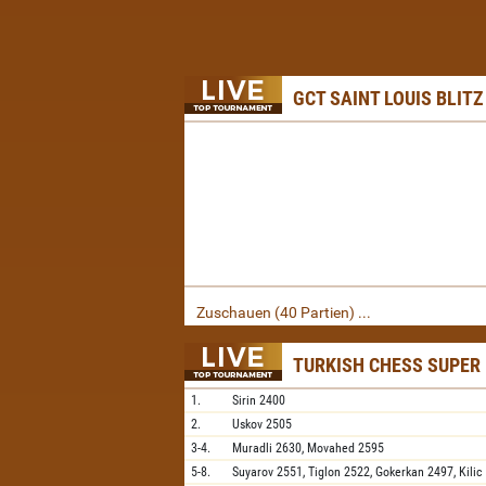
GCT SAINT LOUIS BLITZ
Zuschauen (40 Partien) ...
TURKISH CHESS SUPER
1.
Sirin
2400
2.
Uskov
2505
3-4.
Muradli
2630,
Movahed
2595
5-8.
Suyarov
2551,
Tiglon
2522,
Gokerkan
2497,
Kilic