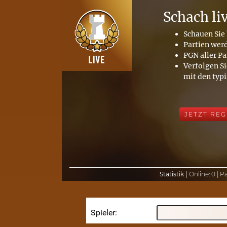
Schach li
Schauen Sie 
Partien wer
PGN aller Pa
Verfolgen Si
mit den typ
JETZT REG
Statistik |
Online:
0 |
Pa
Spieler