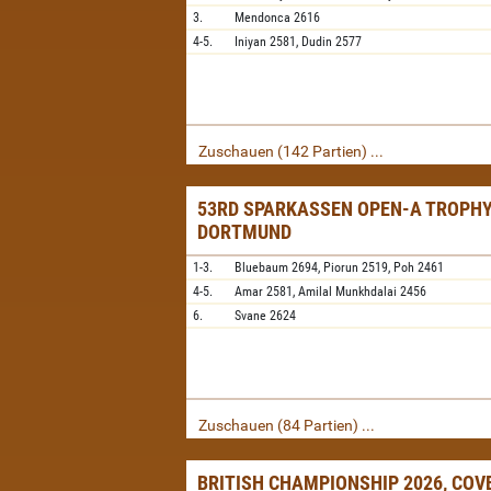
3.
Mendonca
2616
4-5.
Iniyan
2581,
Dudin
2577
Zuschauen (142 Partien) ...
53RD SPARKASSEN OPEN-A TROPHY
DORTMUND
1-3.
Bluebaum
2694,
Piorun
2519,
Poh
2461
4-5.
Amar
2581,
Amilal Munkhdalai
2456
6.
Svane
2624
Zuschauen (84 Partien) ...
BRITISH CHAMPIONSHIP 2026, CO