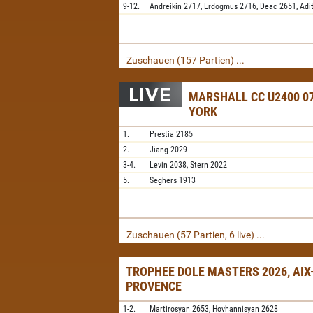
9-12.
Andreikin
2717,
Erdogmus
2716,
Deac
2651,
Adi
Zuschauen (157 Partien) ...
MARSHALL CC U2400 07
YORK
1.
Prestia
2185
2.
Jiang
2029
3-4.
Levin
2038,
Stern
2022
5.
Seghers
1913
Zuschauen (57 Partien, 6 live) ...
TROPHEE DOLE MASTERS 2026, AIX
PROVENCE
1-2.
Martirosyan
2653,
Hovhannisyan
2628