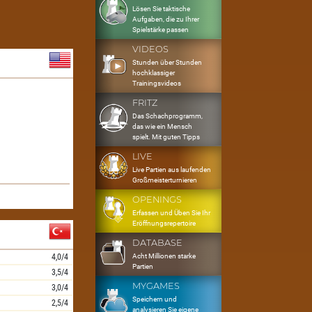
Lösen Sie taktische
Aufgaben, die zu Ihrer
Spielstärke passen
VIDEOS
Stunden über Stunden
hochklassiger
Trainingsvideos
FRITZ
Das Schachprogramm,
das wie ein Mensch
spielt. Mit guten Tipps
LIVE
Live Partien aus laufenden
Großmeisterturnieren
OPENINGS
Erfassen und Üben Sie Ihr
Eröffnungsrepertoire
DATABASE
Acht Millionen starke
4,0/4
Partien
3,5/4
MYGAMES
3,0/4
Speichern und
2,5/4
analysieren Sie eigene