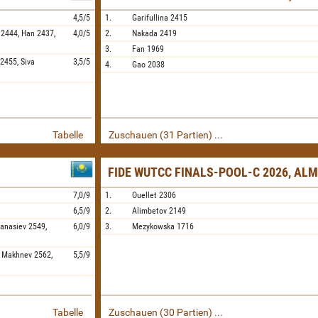
4,5/5
1.
Garifullina
2415
2444,
Han
2437,
4,0/5
2.
Nakada
2419
3.
Fan
1969
2455,
Siva
3,5/5
4.
Gao
2038
Tabelle
Zuschauen (31 Partien) ...
FIDE WUTCC FINALS-POOL-C 2026, AL
7,0/9
1.
Ouellet
2306
6,5/9
2.
Alimbetov
2149
fanasiev
2549,
6,0/9
3.
Mezykowska
1716
,
Makhnev
2562,
5,5/9
Tabelle
Zuschauen (30 Partien) ...