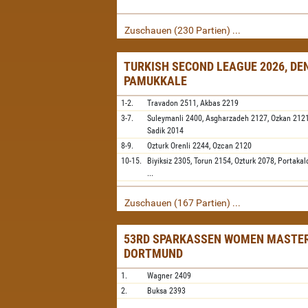
Zuschauen (230 Partien) ...
TURKISH SECOND LEAGUE 2026, DEN
PAMUKKALE
1-2.
Travadon
2511,
Akbas
2219
3-7.
Suleymanli
2400,
Asgharzadeh
2127,
Ozkan
212
Sadik
2014
8-9.
Ozturk Orenli
2244,
Ozcan
2120
10-15.
Biyiksiz
2305,
Torun
2154,
Ozturk
2078,
Portakal
...
Zuschauen (167 Partien) ...
53RD SPARKASSEN WOMEN MASTER
DORTMUND
1.
Wagner
2409
2.
Buksa
2393