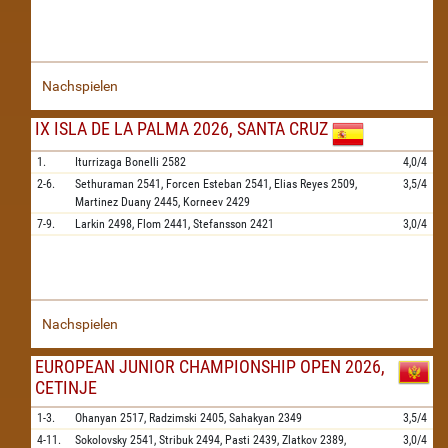
Nachspielen
IX ISLA DE LA PALMA 2026, SANTA CRUZ
1.
Iturrizaga Bonelli
2582
4,0/4
2-6.
Sethuraman
2541,
Forcen Esteban
2541,
Elias Reyes
2509,
3,5/4
Martinez Duany
2445,
Korneev
2429
7-9.
Larkin
2498,
Flom
2441,
Stefansson
2421
3,0/4
Nachspielen
EUROPEAN JUNIOR CHAMPIONSHIP OPEN 2026,
CETINJE
1-3.
Ohanyan
2517,
Radzimski
2405,
Sahakyan
2349
3,5/4
4-11.
Sokolovsky
2541,
Stribuk
2494,
Pasti
2439,
Zlatkov
2389,
3,0/4