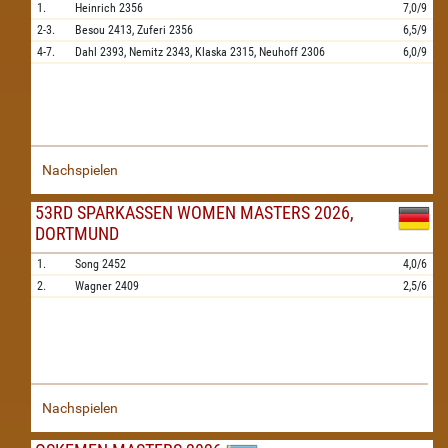
1.
Heinrich
2356
7,0/9
2-3.
Besou
2413,
Zuferi
2356
6,5/9
4-7.
Dahl
2393,
Nemitz
2343,
Klaska
2315,
Neuhoff
2306
6,0/9
Nachspielen
53RD SPARKASSEN WOMEN MASTERS 2026,
DORTMUND
1.
Song
2452
4,0/6
2.
Wagner
2409
2,5/6
Nachspielen