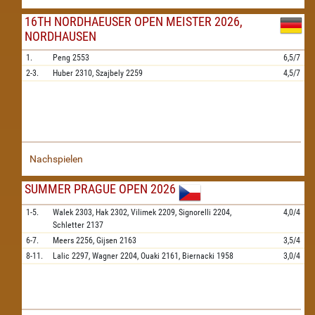
16TH NORDHAEUSER OPEN MEISTER 2026,
NORDHAUSEN
1.
Peng
2553
6,5/7
2-3.
Huber
2310,
Szajbely
2259
4,5/7
Nachspielen
SUMMER PRAGUE OPEN 2026
1-5.
Walek
2303,
Hak
2302,
Vilimek
2209,
Signorelli
2204,
4,0/4
Schletter
2137
6-7.
Meers
2256,
Gijsen
2163
3,5/4
8-11.
Lalic
2297,
Wagner
2204,
Ouaki
2161,
Biernacki
1958
3,0/4