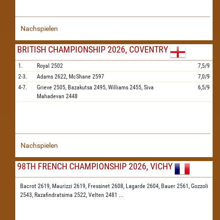
Nachspielen
BRITISH CHAMPIONSHIP 2026, COVENTRY
1.
Royal
2502
7,5/9
2-3.
Adams
2622,
McShane
2597
7,0/9
4-7.
Grieve
2505,
Bazakutsa
2495,
Williams
2455,
Siva
6,5/9
Mahadevan
2448
Nachspielen
98TH FRENCH CHAMPIONSHIP 2026, VICHY
Bacrot 2619,
Maurizzi 2619,
Fressinet 2608,
Lagarde 2604,
Bauer 2561,
Gozzoli
2543,
Razafindratsima 2522,
Velten 2481
...