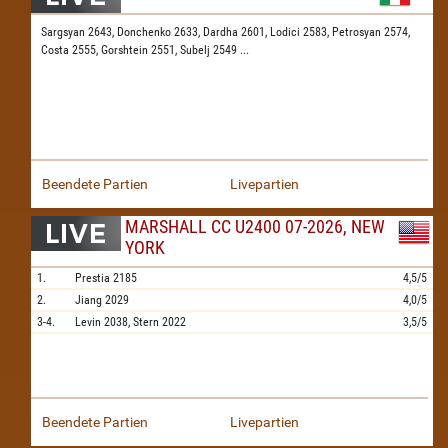
Sargsyan 2643,
Donchenko 2633,
Dardha 2601,
Lodici 2583,
Petrosyan 2574,
Costa 2555,
Gorshtein 2551,
Subelj 2549
...
Beendete Partien
Livepartien
MARSHALL CC U2400 07-2026, NEW
YORK
1.
Prestia
2185
4,5/5
2.
Jiang
2029
4,0/5
3-4.
Levin
2038,
Stern
2022
3,5/5
Beendete Partien
Livepartien