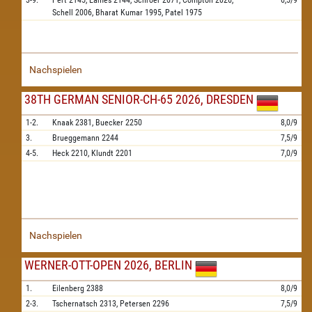
3-9.
Pert
2145,
Eames
2144,
Schroer
2071,
Compton
2026,
6,5/9
Schell
2006,
Bharat Kumar
1995,
Patel
1975
Nachspielen
38TH GERMAN SENIOR-CH-65 2026, DRESDEN
1-2.
Knaak
2381,
Buecker
2250
8,0/9
3.
Brueggemann
2244
7,5/9
4-5.
Heck
2210,
Klundt
2201
7,0/9
Nachspielen
WERNER-OTT-OPEN 2026, BERLIN
1.
Eilenberg
2388
8,0/9
2-3.
Tschernatsch
2313,
Petersen
2296
7,5/9