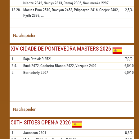
kiladze
2342,
Nainys
2313,
Ramaj
2305,
Navumenka
2297
12-28.
Macias Pino
2510,
Davtyan
2458,
Piliposyan
2416,
Cnejev
2402,
2,5/4
Pyrih
2399,
...
Nachspielen
XIV CIDADE DE PONTEVEDRA MASTERS 2026
1.
Raja Rithvik R
2521
7,0/9
2-4.
Ruck
2472,
Cacheiro Blanco
2422,
Vazquez
2402
6,5/10
5.
Bernadskiy
2507
6,0/10
Nachspielen
50TH SITGES OPEN-A 2026
1.
Jacobson
2601
8,5/9