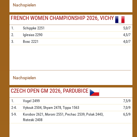
Nachspielen
FRENCH WOMEN CHAMPIONSHIP 2026, VICHY
1.
Schippke
2251
5,0/7
2.
Iglesias
2290
4,5/7
3.
Bosc
2221
4,0/7
Nachspielen
CZECH OPEN GM 2026, PARDUBICE
1.
Vogel
2499
7,5/9
2-4.
Vykouk
2504,
Shyam
2478,
Tippa
1563
7,0/9
5-9.
Korobov
2621,
Moroni
2551,
Pechac
2539,
Polak
2443,
6,5/9
Risteski
2408