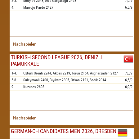
2-3.
Motylev
2543,
Asis Gargatagli
2463
7,0/9
4.
Marrujo Pardo
2427
6,5/9
Nachspielen
TURKISH SECOND LEAGUE 2026, DENIZLI
PAMUKKALE
1-4.
Ozturk Orenli
2244,
Akbas
2219,
Torun
2154,
Asgharzadeh
2127
7,0/9
5-8.
Suleymanli
2400,
Biyiksiz
2305,
Ozkan
2121,
Sadik
2014
6,5/9
9.
Kuzubov
2603
6,0/9
Nachspielen
GERMAN-CH CANDIDATES MEN 2026, DRESDEN