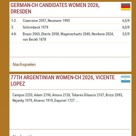
GERMAN-CH CANDIDATES WOMEN 2026,
DRESDEN
1-2.
Czaeczine
2057,
Neumann
1995
6,5/9
3.
Schirmbeck
1979
6,0/9
4-8.
Braun
2063,
Eberle
2058,
Wagenschuetz
2040,
Novikova
2024,
5,5/9
von Beckh
1878
Nachspielen
77TH ARGENTINIAN WOMEN-CH 2026, VICENTE
LOPEZ
Campos 2253,
Adam 2190,
Amura 2126,
Tobares Dilascio 2107,
Brizzi 2093,
Nejanky 1979,
Alvarez 1919,
Esquivel 1727
...