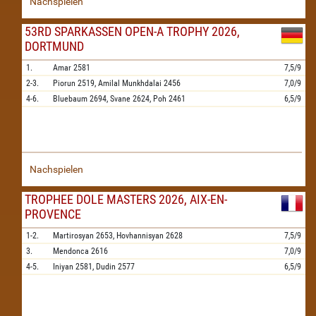
Nachspielen
53RD SPARKASSEN OPEN-A TROPHY 2026,
DORTMUND
1.
Amar
2581
7,5/9
2-3.
Piorun
2519,
Amilal Munkhdalai
2456
7,0/9
4-6.
Bluebaum
2694,
Svane
2624,
Poh
2461
6,5/9
Nachspielen
TROPHEE DOLE MASTERS 2026, AIX-EN-
PROVENCE
1-2.
Martirosyan
2653,
Hovhannisyan
2628
7,5/9
3.
Mendonca
2616
7,0/9
4-5.
Iniyan
2581,
Dudin
2577
6,5/9