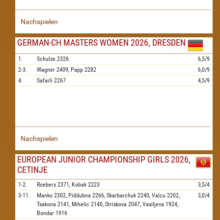
Nachspielen
GERMAN-CH MASTERS WOMEN 2026, DRESDEN
1.
Schulze
2326
6,5/9
2-3.
Wagner
2409,
Papp
2282
6,0/9
4.
Safarli
2267
4,5/9
Nachspielen
EUROPEAN JUNIOR CHAMPIONSHIP GIRLS 2026,
CETINJE
1-2.
Roebers
2371,
Kobak
2223
3,5/4
3-11.
Manko
2302,
Piddubna
2266,
Skarbarchuk
2240,
Valcu
2202,
3,0/4
Tsakona
2141,
Mihelic
2140,
Striskova
2047,
Vasiljeva
1924,
Bondar
1916