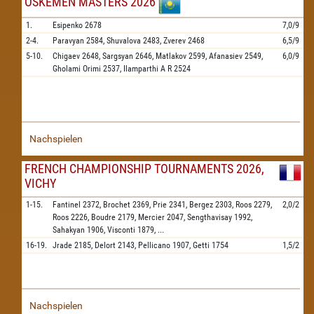
OSKEMEN MASTERS 2026
1.
Esipenko
2678
7,0/9
2-4.
Paravyan
2584,
Shuvalova
2483,
Zverev
2468
6,5/9
5-10.
Chigaev
2648,
Sargsyan
2646,
Matlakov
2599,
Afanasiev
2549,
6,0/9
Gholami Orimi
2537,
Ilamparthi A R
2524
Nachspielen
FRENCH CHAMPIONSHIP TOURNAMENTS 2026,
VICHY
1-15.
Fantinel
2372,
Brochet
2369,
Prie
2341,
Bergez
2303,
Roos
2279,
2,0/2
Roos
2226,
Boudre
2179,
Mercier
2047,
Sengthavisay
1992,
Sahakyan
1906,
Visconti
1879,
...
16-19.
Jrade
2185,
Delort
2143,
Pellicano
1907,
Getti
1754
1,5/2
Nachspielen