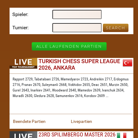
Spieler
Turnier
ALLE LAUFENDEN PARTIEN
TURKISH CHESS SUPER LEAGUE
2026, ANKARA
Rapport 2729,
Tabatabaei 2726,
Mamedyarov 2723,
Andreikin 2717,
Erdogmus
2716,
Pranav 2670,
Suleymanli 2668,
Vokhidov 2655,
Deac 2651,
Murzin 2650,
Gurel 2643,
Inarkiev 2641,
Woodward 2640,
Mamedov 2639,
Ivanchuk 2634,
Muradli 2630,
Gledura 2628,
Samunenkov 2616,
Korobov 2609
...
Beendete Partien
Livepartien
23RD SPILIMBERGO MASTER 2026