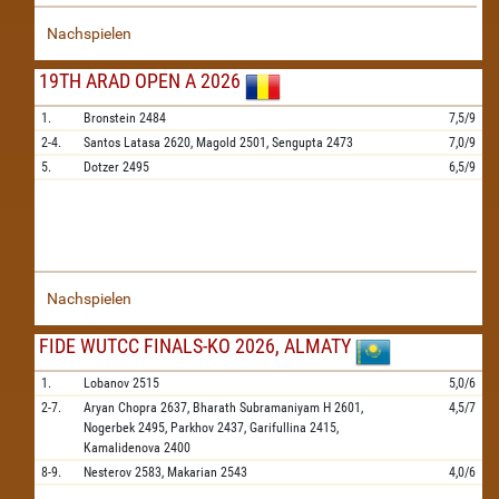
Nachspielen
19TH ARAD OPEN A 2026
1.
Bronstein
2484
7,5/9
2-4.
Santos Latasa
2620,
Magold
2501,
Sengupta
2473
7,0/9
5.
Dotzer
2495
6,5/9
Nachspielen
FIDE WUTCC FINALS-KO 2026, ALMATY
1.
Lobanov
2515
5,0/6
2-7.
Aryan Chopra
2637,
Bharath Subramaniyam H
2601,
4,5/7
Nogerbek
2495,
Parkhov
2437,
Garifullina
2415,
Kamalidenova
2400
8-9.
Nesterov
2583,
Makarian
2543
4,0/6