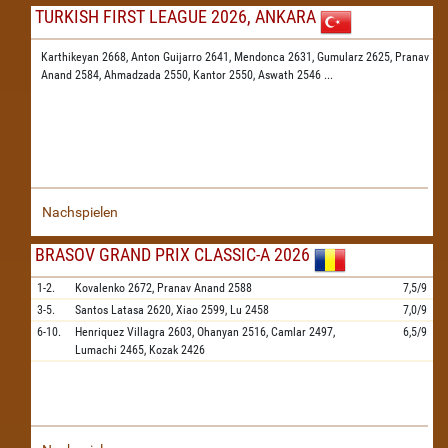
TURKISH FIRST LEAGUE 2026, ANKARA
Karthikeyan 2668,
Anton Guijarro 2641,
Mendonca 2631,
Gumularz 2625,
Pranav
Anand 2584,
Ahmadzada 2550,
Kantor 2550,
Aswath 2546
...
Nachspielen
BRASOV GRAND PRIX CLASSIC-A 2026
1-2.
Kovalenko
2672,
Pranav Anand
2588
7,5/9
3-5.
Santos Latasa
2620,
Xiao
2599,
Lu
2458
7,0/9
6-10.
Henriquez Villagra
2603,
Ohanyan
2516,
Camlar
2497,
6,5/9
Lumachi
2465,
Kozak
2426