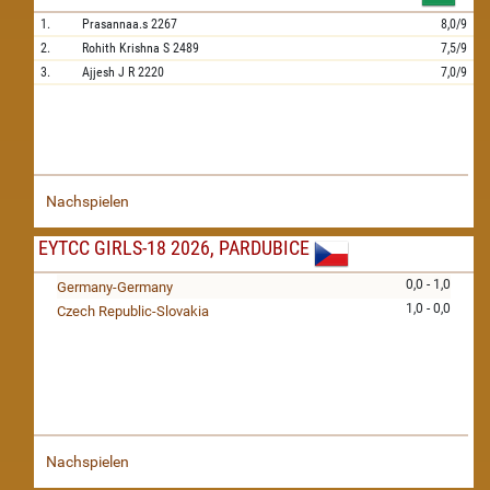
1.
Prasannaa.s
2267
8,0/9
2.
Rohith Krishna S
2489
7,5/9
3.
Ajjesh J R
2220
7,0/9
Nachspielen
EYTCC GIRLS-18 2026, PARDUBICE
0,0 - 1,0
Germany-Germany
1,0 - 0,0
Czech Republic-Slovakia
Nachspielen