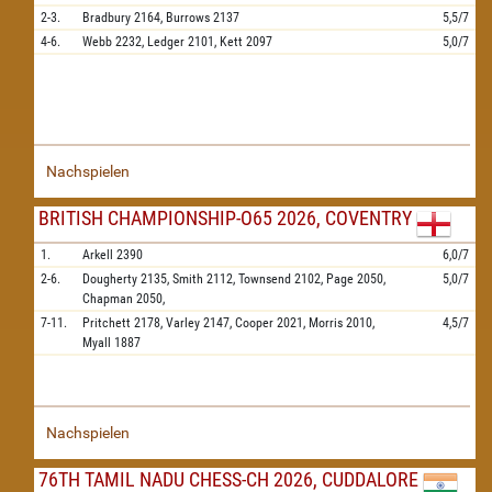
2-3.
Bradbury
2164,
Burrows
2137
5,5/7
4-6.
Webb
2232,
Ledger
2101,
Kett
2097
5,0/7
Nachspielen
BRITISH CHAMPIONSHIP-O65 2026, COVENTRY
1.
Arkell
2390
6,0/7
2-6.
Dougherty
2135,
Smith
2112,
Townsend
2102,
Page
2050,
5,0/7
Chapman
2050,
7-11.
Pritchett
2178,
Varley
2147,
Cooper
2021,
Morris
2010,
4,5/7
Myall
1887
Nachspielen
76TH TAMIL NADU CHESS-CH 2026, CUDDALORE