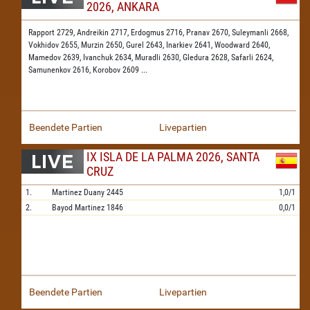
2026, ANKARA
Rapport 2729,
Andreikin 2717,
Erdogmus 2716,
Pranav 2670,
Suleymanli 2668,
Vokhidov 2655,
Murzin 2650,
Gurel 2643,
Inarkiev 2641,
Woodward 2640,
Mamedov 2639,
Ivanchuk 2634,
Muradli 2630,
Gledura 2628,
Safarli 2624,
Samunenkov 2616,
Korobov 2609
...
Beendete Partien
Livepartien
IX ISLA DE LA PALMA 2026, SANTA
CRUZ
1.
Martinez Duany
2445
1,0/1
2.
Bayod Martinez
1846
0,0/1
Beendete Partien
Livepartien