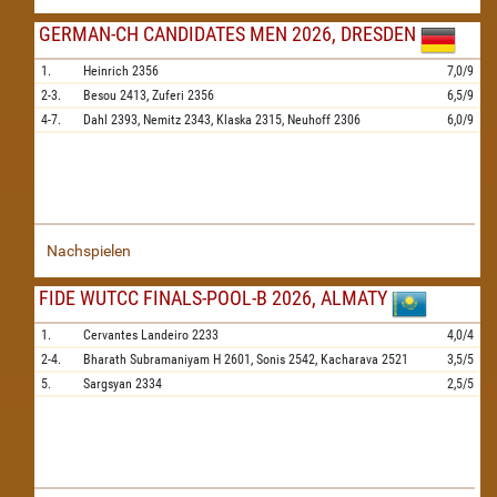
GERMAN-CH CANDIDATES MEN 2026, DRESDEN
1.
Heinrich
2356
7,0/9
2-3.
Besou
2413,
Zuferi
2356
6,5/9
4-7.
Dahl
2393,
Nemitz
2343,
Klaska
2315,
Neuhoff
2306
6,0/9
Nachspielen
FIDE WUTCC FINALS-POOL-B 2026, ALMATY
1.
Cervantes Landeiro
2233
4,0/4
2-4.
Bharath Subramaniyam H
2601,
Sonis
2542,
Kacharava
2521
3,5/5
5.
Sargsyan
2334
2,5/5