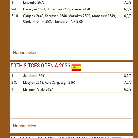
1.
Esipenko
2678
7,0/9
2-4.
Paravyan
2584,
Shuvalova
2483,
Zverev
2468
6,5/9
5-10.
Chigaev
2648,
Sargsyan
2646,
Matlakov
2599,
Afanasiev
2549,
6,0/9
Gholami Orimi
2537,
Ilamparthi A R
2524
Nachspielen
50TH SITGES OPEN-A 2026
1.
Jacobson
2601
8,5/9
2-3.
Motylev
2543,
Asis Gargatagli
2463
7,0/9
4.
Marrujo Pardo
2427
6,5/9
Nachspielen