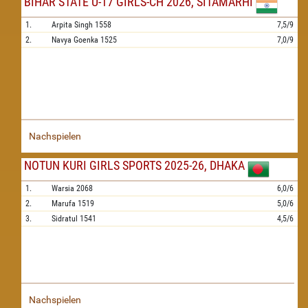
BIHAR STATE U-17 GIRLS-CH 2026, SITAMARHI
1.
Arpita Singh
1558
7,5/9
2.
Navya Goenka
1525
7,0/9
Nachspielen
NOTUN KURI GIRLS SPORTS 2025-26, DHAKA
1.
Warsia
2068
6,0/6
2.
Marufa
1519
5,0/6
3.
Sidratul
1541
4,5/6
Nachspielen