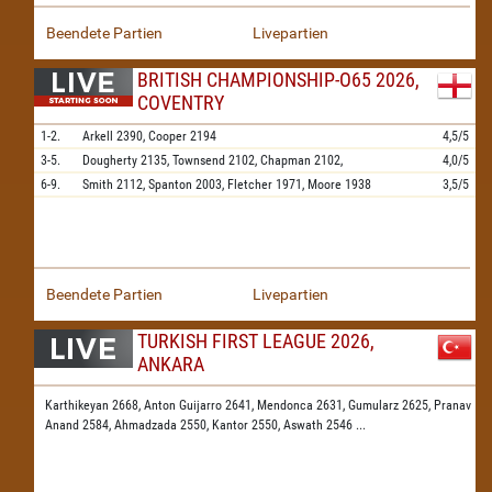
Beendete Partien
Livepartien
BRITISH CHAMPIONSHIP-O65 2026,
COVENTRY
1-2.
Arkell
2390,
Cooper
2194
4,5/5
3-5.
Dougherty
2135,
Townsend
2102,
Chapman
2102,
4,0/5
6-9.
Smith
2112,
Spanton
2003,
Fletcher
1971,
Moore
1938
3,5/5
Beendete Partien
Livepartien
TURKISH FIRST LEAGUE 2026,
ANKARA
Karthikeyan 2668,
Anton Guijarro 2641,
Mendonca 2631,
Gumularz 2625,
Pranav
Anand 2584,
Ahmadzada 2550,
Kantor 2550,
Aswath 2546
...