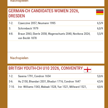
Nachspielen
GERMAN-CH CANDIDATES WOMEN 2026,
DRESDEN
1-2.
Czaeczine
2057,
Neumann
1995
6,5/9
3.
Schirmbeck
1979
6,0/9
4-8.
Braun
2063,
Eberle
2058,
Wagenschuetz
2040,
Novikova
2024,
5,5/9
von Beckh
1878
Nachspielen
BRITISH YOUTH-CH U10 2026, CONVENTRY
1-2.
Saxena
1791,
Condron
1654
5,0/6
3-6.
Hu
2150,
Bhandari
2031,
Bhaduri
1716,
Condron
1647
4,5/6
7-10.
Irie -Williams
1543,
Maksak
1528,
Yue
1521,
Millward
1521,
4,0/6