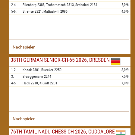
2-4.
Eilenberg
2388,
Tschernatsch
2313,
Szabolcsi
2184
5,0/6
5-6.
Strehse
2321,
Matiashvili
2096
4,0/6
Nachspielen
38TH GERMAN SENIOR-CH-65 2026, DRESDEN
1-2.
Knaak
2381,
Buecker
2250
8,0/9
3.
Brueggemann
2244
7,5/9
4-5.
Heck
2210,
Klundt
2201
7,0/9
Nachspielen
76TH TAMIL NADU CHESS-CH 2026, CUDDALORE