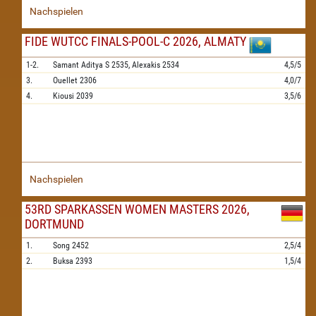
Nachspielen
FIDE WUTCC FINALS-POOL-C 2026, ALMATY
1-2.
Samant Aditya S
2535,
Alexakis
2534
4,5/5
3.
Ouellet
2306
4,0/7
4.
Kiousi
2039
3,5/6
Nachspielen
53RD SPARKASSEN WOMEN MASTERS 2026,
DORTMUND
1.
Song
2452
2,5/4
2.
Buksa
2393
1,5/4