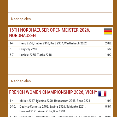
Nachspielen
16TH NORDHAEUSER OPEN MEISTER 2026,
NORDHAUSEN
1-4.
Peng
2553,
Huber
2310,
Kurt
2307,
Werthebach
2202
2,0/2
5.
Szajbely
2259
1,5/2
6-7.
Luebke
2255,
Tiarks
2218
1,0/2
Nachspielen
FRENCH WOMEN CHAMPIONSHIP 2026, VICHY
1-4.
Milliet
2347,
Iglesias
2290,
Haussernot
2248,
Bosc
2221
1,0/1
5-10.
Daulyte-Cornette
2402,
Savina
2326,
Schippke
2251,
0,5/1
Bernard
2191,
Arzur
2186,
Riss
1934