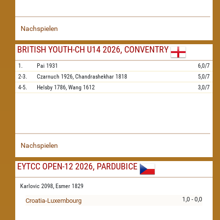
Nachspielen
BRITISH YOUTH-CH U14 2026, CONVENTRY
1.
Pai
1931
6,0/7
2-3.
Czarnuch
1926,
Chandrashekhar
1818
5,0/7
4-5.
Helsby
1786,
Wang
1612
3,0/7
Nachspielen
EYTCC OPEN-12 2026, PARDUBICE
Karlovic 2098,
Esmer 1829
1,0 - 0,0
Croatia-Luxembourg