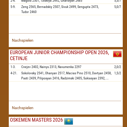
2-4.
Magold
2501,
Tzidkiya
2492,
Gharibyan
2485
5,5/7
5-9.
Zeng
2565,
Bernadskiy
2507,
Sivuk
2499,
Sengupta
2473,
5,0/7
Tudor
2460
Nachspielen
EUROPEAN JUNIOR CHAMPIONSHIP OPEN 2026,
CETINJE
1-3.
Cnejev
2402,
Nainys
2313,
Navumenka
2297
2,0/2
4-21.
Sokolovsky
2541,
Ohanyan
2517,
Macias Pino
2510,
Davtyan
2458,
1,5/2
Pasti
2439,
Piliposyan
2416,
Radzimski
2405,
Sukiasyan
2392,
...
Nachspielen
OSKEMEN MASTERS 2026