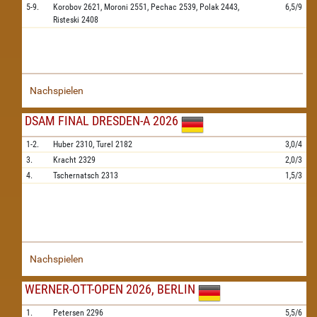
5-9.
Korobov
2621,
Moroni
2551,
Pechac
2539,
Polak
2443,
6,5/9
Risteski
2408
Nachspielen
DSAM FINAL DRESDEN-A 2026
1-2.
Huber
2310,
Turel
2182
3,0/4
3.
Kracht
2329
2,0/3
4.
Tschernatsch
2313
1,5/3
Nachspielen
WERNER-OTT-OPEN 2026, BERLIN
1.
Petersen
2296
5,5/6