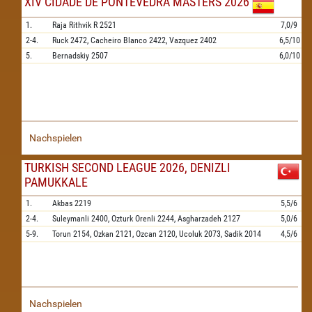
XIV CIDADE DE PONTEVEDRA MASTERS 2026
1.
Raja Rithvik R
2521
7,0/9
2-4.
Ruck
2472,
Cacheiro Blanco
2422,
Vazquez
2402
6,5/10
5.
Bernadskiy
2507
6,0/10
Nachspielen
TURKISH SECOND LEAGUE 2026, DENIZLI
PAMUKKALE
1.
Akbas
2219
5,5/6
2-4.
Suleymanli
2400,
Ozturk Orenli
2244,
Asgharzadeh
2127
5,0/6
5-9.
Torun
2154,
Ozkan
2121,
Ozcan
2120,
Ucoluk
2073,
Sadik
2014
4,5/6
Nachspielen