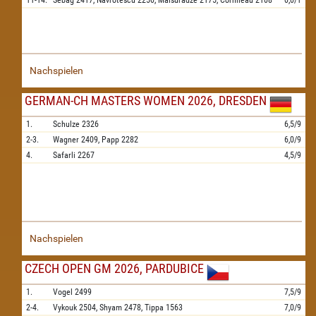
11-14.
Sebag
2417,
Navrotescu
2250,
Maisuradze
2175,
Cornileau
2108
0,0/1
Nachspielen
GERMAN-CH MASTERS WOMEN 2026, DRESDEN
1.
Schulze
2326
6,5/9
2-3.
Wagner
2409,
Papp
2282
6,0/9
4.
Safarli
2267
4,5/9
Nachspielen
CZECH OPEN GM 2026, PARDUBICE
1.
Vogel
2499
7,5/9
2-4.
Vykouk
2504,
Shyam
2478,
Tippa
1563
7,0/9