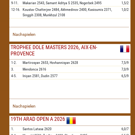
9-11.
Makarian
2543,
Samant Aditya S
2535,
Nogerbek
2495
1,5/2
12-16.
Koustav Chatterjee
2484,
Akhmedinov
2400,
Kasioumis
2371,
1,0/2
Singgih
2308,
Munkhzul
2108
Nachspielen
TROPHEE DOLE MASTERS 2026, AIX-EN-
PROVENCE
1-2.
Martirosyan
2653,
Hovhannisyan
2628
7,5/9
3.
Mendonca
2616
7,0/9
4-5.
Iniyan
2581,
Dudin
2577
6,5/9
Nachspielen
19TH ARAD OPEN A 2026
1.
Santos Latasa
2620
6,0/7