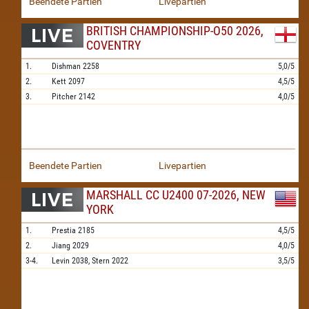
Beendete Partien
Livepartien
BRITISH CHAMPIONSHIP-O50 2026,
COVENTRY
1.
Dishman
2258
5,0/5
2.
Kett
2097
4,5/5
3.
Pitcher
2142
4,0/5
Beendete Partien
Livepartien
MARSHALL CC U2400 07-2026, NEW
YORK
1.
Prestia
2185
4,5/5
2.
Jiang
2029
4,0/5
3-4.
Levin
2038,
Stern
2022
3,5/5