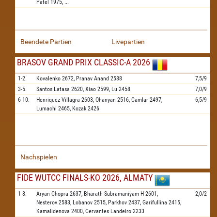
Patel
1975,
...
Beendete Partien
Livepartien
BRASOV GRAND PRIX CLASSIC-A 2026
1-2.
Kovalenko
2672,
Pranav Anand
2588
7,5/9
3-5.
Santos Latasa
2620,
Xiao
2599,
Lu
2458
7,0/9
6-10.
Henriquez Villagra
2603,
Ohanyan
2516,
Camlar
2497,
6,5/9
Lumachi
2465,
Kozak
2426
Nachspielen
FIDE WUTCC FINALS-KO 2026, ALMATY
1-8.
Aryan Chopra
2637,
Bharath Subramaniyam H
2601,
2,0/2
Nesterov
2583,
Lobanov
2515,
Parkhov
2437,
Garifullina
2415,
Kamalidenova
2400,
Cervantes Landeiro
2233