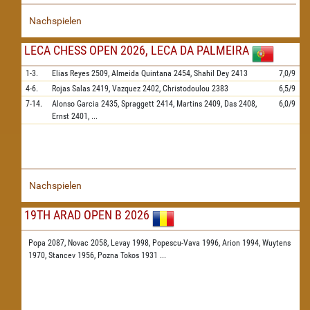
Nachspielen
LECA CHESS OPEN 2026, LECA DA PALMEIRA
1-3.
Elias Reyes
2509,
Almeida Quintana
2454,
Shahil Dey
2413
7,0/9
4-6.
Rojas Salas
2419,
Vazquez
2402,
Christodoulou
2383
6,5/9
7-14.
Alonso Garcia
2435,
Spraggett
2414,
Martins
2409,
Das
2408,
6,0/9
Ernst
2401,
...
Nachspielen
19TH ARAD OPEN B 2026
Popa 2087,
Novac 2058,
Levay 1998,
Popescu-Vava 1996,
Arion 1994,
Wuytens
1970,
Stancev 1956,
Pozna Tokos 1931
...