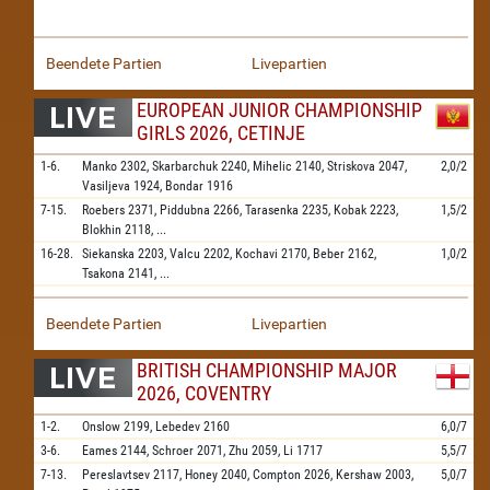
Beendete Partien
Livepartien
EUROPEAN JUNIOR CHAMPIONSHIP
GIRLS 2026, CETINJE
1-6.
Manko
2302,
Skarbarchuk
2240,
Mihelic
2140,
Striskova
2047,
2,0/2
Vasiljeva
1924,
Bondar
1916
7-15.
Roebers
2371,
Piddubna
2266,
Tarasenka
2235,
Kobak
2223,
1,5/2
Blokhin
2118,
...
16-28.
Siekanska
2203,
Valcu
2202,
Kochavi
2170,
Beber
2162,
1,0/2
Tsakona
2141,
...
Beendete Partien
Livepartien
BRITISH CHAMPIONSHIP MAJOR
2026, COVENTRY
1-2.
Onslow
2199,
Lebedev
2160
6,0/7
3-6.
Eames
2144,
Schroer
2071,
Zhu
2059,
Li
1717
5,5/7
7-13.
Pereslavtsev
2117,
Honey
2040,
Compton
2026,
Kershaw
2003,
5,0/7