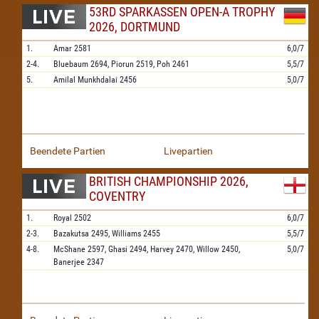
53RD SPARKASSEN OPEN-A TROPHY
2026, DORTMUND
1.
Amar
2581
6,0/7
2-4.
Bluebaum
2694,
Piorun
2519,
Poh
2461
5,5/7
5.
Amilal Munkhdalai
2456
5,0/7
Beendete Partien
Livepartien
BRITISH CHAMPIONSHIP 2026,
COVENTRY
1.
Royal
2502
6,0/7
2-3.
Bazakutsa
2495,
Williams
2455
5,5/7
4-8.
McShane
2597,
Ghasi
2494,
Harvey
2470,
Willow
2450,
5,0/7
Banerjee
2347