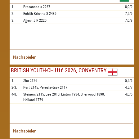
1.
Prasannaa.s
2267
8,0/9
2.
Rohith Krishna S
2489
7,5/9
3.
Ajjesh J R
2220
7,0/9
Nachspielen
BRITISH YOUTH-CH U16 2026, CONVENTRY
1.
Zhu
2126
5,5/6
2-3.
Pert
2145,
Pereslavtsev
2117
4,5/7
4-8.
Steiners
2115,
Lee
2010,
Linton
1934,
Sherwood
1890,
4,0/6
Holland
1779
Nachspielen