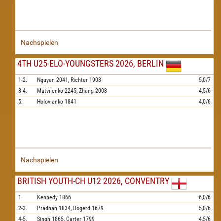
Nachspielen
4TH U25-ELO-YOUNGSTERS 2026, BERLIN
1-2.
Nguyen
2041,
Richter
1908
5,0/7
3-4.
Matviienko
2245,
Zhang
2008
4,5/6
5.
Holovianko
1841
4,0/6
Nachspielen
BRITISH YOUTH-CH U12 2026, CONVENTRY
1.
Kennedy
1866
6,0/6
2-3.
Pradhan
1834,
Bogerd
1679
5,0/6
4-5.
Singh
1865,
Carter
1799
4,5/6