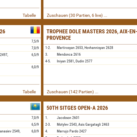
Tabelle
Zuschauen (30 Partien, 6 live) ...
26
TROPHEE DOLE MASTERS 2026, AIX-EN
PROVENCE
7,5/9
1-2.
Martirosyan
2653,
Hovhannisyan
2628
7,0/9
3.
Mendonca
2616
2497,
6,5/9
4-5.
Iniyan
2581,
Dudin
2577
6,0/9
Tabelle
Zuschauen (142 Partien) ...
50TH SITGES OPEN-A 2026
7,0/9
1.
Jacobson
2601
6,5/9
2-3.
Motylev
2543,
Asis Gargatagli
2463
fanasiev
2549,
6,0/9
4.
Marrujo Pardo
2427