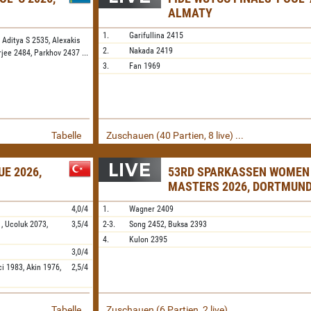
ALMATY
1.
Garifullina
2415
 Aditya S 2535,
Alexakis
2.
Nakada
2419
rjee 2484,
Parkhov 2437
...
3.
Fan
1969
Tabelle
Zuschauen (40 Partien, 8 live) ...
E 2026,
53RD SPARKASSEN WOMEN
MASTERS 2026, DORTMUN
4,0/4
1.
Wagner
2409
1,
Ucoluk
2073,
3,5/4
2-3.
Song
2452,
Buksa
2393
4.
Kulon
2395
3,0/4
ci
1983,
Akin
1976,
2,5/4
Tabelle
Zuschauen (6 Partien, 2 live) ...