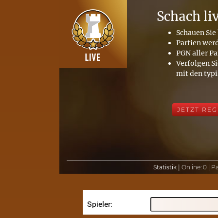
Schach li
Schauen Sie 
Partien wer
PGN aller Pa
Verfolgen Si
mit den typ
JETZT REG
Statistik |
Online:
0 |
Pa
Spieler