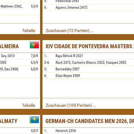
5.
Fedorchuk
2593
,
Makhnev
2562,
5,5/9
6.
Aguero Jimenez
2472
Tabelle
Zuschauen (72 Partien) ...
PALMEIRA
XIV CIDADE DE PONTEVEDRA MASTERS 
l Dey
2413
7,0/9
1.
Raja Rithvik R
2521
2383
6,5/9
2-4.
Ruck
2472,
Cacheiro Blanco
2422,
Vazquez
2402
09,
Das
2408,
6,0/9
5.
Bernadskiy
2507
6.
Elias Reyes
2509
Tabelle
Zuschauen (109 Partien) ...
 ALMATY
GERMAN-CH CANDIDATES MEN 2026, D
3,0/3
1.
Heinrich
2356