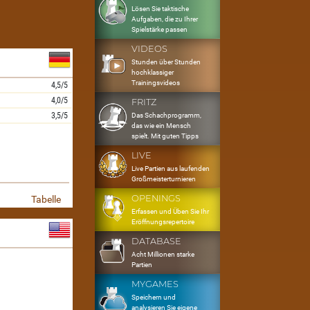
Lösen Sie taktische
Aufgaben, die zu Ihrer
Spielstärke passen
VIDEOS
Stunden über Stunden
hochklassiger
Trainingsvideos
4,5/5
4,0/5
FRITZ
3,5/5
Das Schachprogramm,
das wie ein Mensch
spielt. Mit guten Tipps
LIVE
Live Partien aus laufenden
Großmeisterturnieren
OPENINGS
Tabelle
Erfassen und Üben Sie Ihr
Eröffnungsrepertoire
DATABASE
Acht Millionen starke
Partien
MYGAMES
Speichern und
analysieren Sie eigene