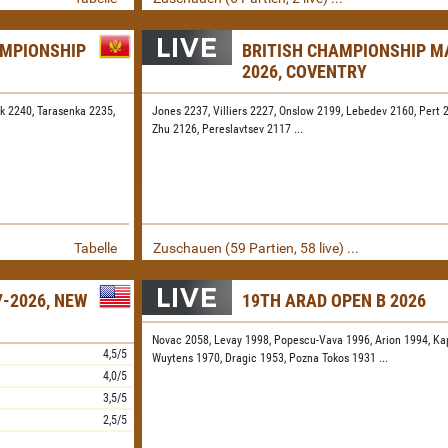
AMPIONSHIP
BRITISH CHAMPIONSHIP M
2026, COVENTRY
k 2240,
Tarasenka 2235,
Jones 2237,
Villiers 2227,
Onslow 2199,
Lebedev 2160,
Pert 
Zhu 2126,
Pereslavtsev 2117
...
Tabelle
Zuschauen (59 Partien, 58 live) ...
-2026, NEW
19TH ARAD OPEN B 2026
Novac 2058,
Levay 1998,
Popescu-Vava 1996,
Arion 1994,
Ka
4,5/5
Wuytens 1970,
Dragic 1953,
Pozna Tokos 1931
...
4,0/5
3,5/5
2,5/5