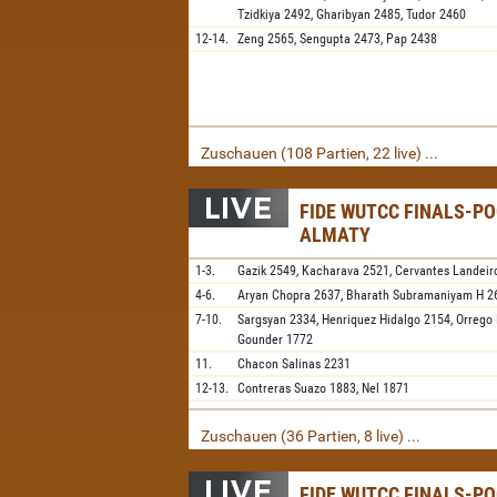
Tzidkiya
2492,
Gharibyan
2485,
Tudor
2460
12-14.
Zeng
2565,
Sengupta
2473,
Pap
2438
Zuschauen (108 Partien, 22 live) ...
FIDE WUTCC FINALS-PO
ALMATY
1-3.
Gazik
2549,
Kacharava
2521,
Cervantes Landeir
4-6.
Aryan Chopra
2637,
Bharath Subramaniyam H
2
7-10.
Sargsyan
2334,
Henriquez Hidalgo
2154,
Orrego
Gounder
1772
11.
Chacon Salinas
2231
12-13.
Contreras Suazo
1883,
Nel
1871
Zuschauen (36 Partien, 8 live) ...
FIDE WUTCC FINALS-PO