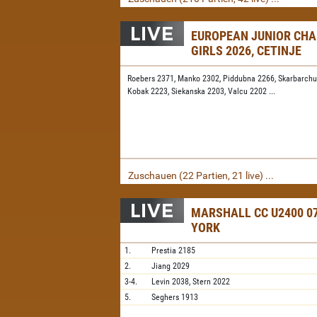
EUROPEAN JUNIOR CH
GIRLS 2026, CETINJE
Roebers 2371,
Manko 2302,
Piddubna 2266,
Skarbarchu
Kobak 2223,
Siekanska 2203,
Valcu 2202
...
Zuschauen (22 Partien, 21 live) ...
MARSHALL CC U2400 07
YORK
1.
Prestia
2185
2.
Jiang
2029
3-4.
Levin
2038,
Stern
2022
5.
Seghers
1913