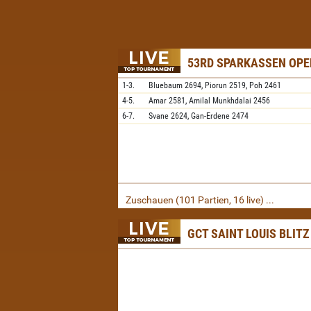
53RD SPARKASSEN OPE
1-3.
Bluebaum
2694,
Piorun
2519,
Poh
2461
4-5.
Amar
2581,
Amilal Munkhdalai
2456
6-7.
Svane
2624,
Gan-Erdene
2474
Zuschauen (101 Partien, 16 live) ...
GCT SAINT LOUIS BLITZ