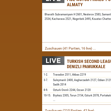
ALMATY
Bharath Subramaniyam H 2601,
Nesterov 2583,
Samant
2534,
Kacharava 2521,
Nogerbek 2495,
Koustav Chatte
Zuschauen (41 Partien, 16 live) ...
TURKISH SECOND LEAGU
DENIZLI PAMUKKALE
1-2.
Travadon
2511,
Akbas
2219
3-7.
Suleymanli
2400,
Asgharzadeh
2127,
Ozkan
212
Sadik
2014
8-9.
Ozturk Orenli
2244,
Ozcan
2120
10-15.
Biyiksiz
2305,
Torun
2154,
Ozturk
2078,
Portakal
...
Zuschauen (210 Partien, 42 live) ...