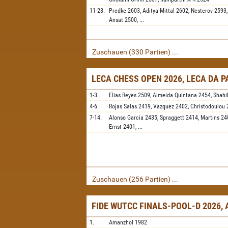
11-23.
Predke
2603,
Aditya Mittal
2602,
Nesterov
2593
Ansat
2500,
...
Zuschauen (330 Partien) ...
LECA CHESS OPEN 2026, LECA DA 
1-3.
Elias Reyes
2509,
Almeida Quintana
2454,
Shahi
4-6.
Rojas Salas
2419,
Vazquez
2402,
Christodoulou
7-14.
Alonso Garcia
2435,
Spraggett
2414,
Martins
24
Ernst
2401,
...
Zuschauen (256 Partien) ...
FIDE WUTCC FINALS-POOL-D 2026,
1.
Amanzhol
1982