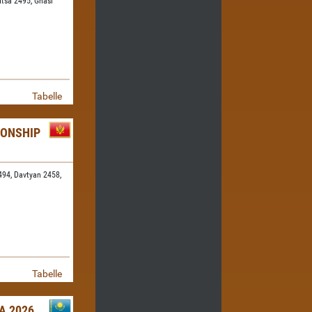
tsa 2495,
Ghasi
Tabelle
IONSHIP
494,
Davtyan 2458,
Tabelle
A 2026,