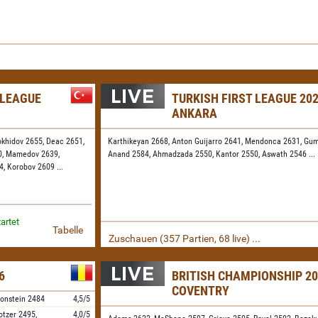
 LEAGUE
TURKISH FIRST LEAGUE 202
ANKARA
okhidov 2655,
Deac 2651,
Karthikeyan 2668,
Anton Guijarro 2641,
Mendonca 2631,
Gum
0,
Mamedov 2639,
Anand 2584,
Ahmadzada 2550,
Kantor 2550,
Aswath 2546
...
24,
Korobov 2609
...
artet
Tabelle
Zuschauen (357 Partien, 68 live) ...
6
BRITISH CHAMPIONSHIP 20
COVENTRY
onstein
2484
4,5/5
otzer
2495,
4,0/5