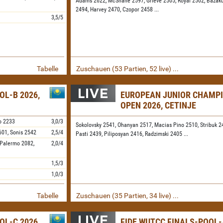
Adams 2622,
McShane 2597,
Grieve 2505,
Royal 2502,
Bazaku
2494,
Harvey 2470,
Czopor 2458
...
3,5/5
Tabelle
Zuschauen (53 Partien, 52 live) ...
OL-B 2026,
EUROPEAN JUNIOR CHAMP
OPEN 2026, CETINJE
o
2233
3,0/3
Sokolovsky 2541,
Ohanyan 2517,
Macias Pino 2510,
Stribuk 2
601,
Sonis
2542
2,5/4
Pasti 2439,
Piliposyan 2416,
Radzimski 2405
...
 Palermo
2082,
2,0/4
1,5/3
1,0/3
Tabelle
Zuschauen (35 Partien, 34 live) ...
OL-C 2026,
FIDE WUTCC FINALS-POOL-