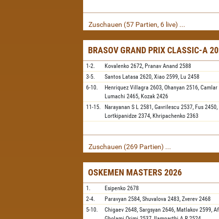
Zuschauen (57 Partien, 6 live) ...
BRASOV GRAND PRIX CLASSIC-A 20
1-2.
Kovalenko
2672,
Pranav Anand
2588
3-5.
Santos Latasa
2620,
Xiao
2599,
Lu
2458
6-10.
Henriquez Villagra
2603,
Ohanyan
2516,
Camlar
Lumachi
2465,
Kozak
2426
11-15.
Narayanan S L
2581,
Gavrilescu
2537,
Fus
2450,
Lortkipanidze
2374,
Khripachenko
2363
Zuschauen (269 Partien) ...
OSKEMEN MASTERS 2026
1.
Esipenko
2678
2-4.
Paravyan
2584,
Shuvalova
2483,
Zverev
2468
5-10.
Chigaev
2648,
Sargsyan
2646,
Matlakov
2599,
A
Gholami Orimi
2537,
Ilamparthi A R
2524