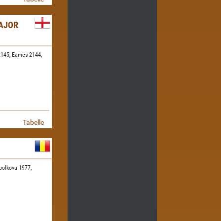
AJOR
2145,
Eames 2144,
Tabelle
polkova 1977,