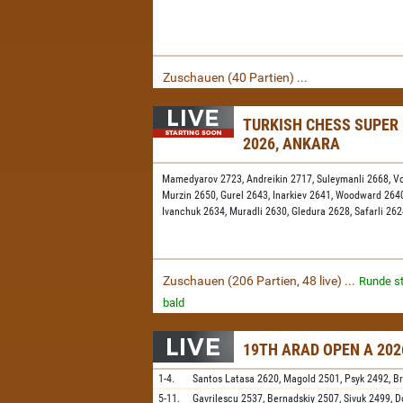
Zuschauen (40 Partien) ...
TURKISH CHESS SUPER
2026, ANKARA
Mamedyarov 2723,
Andreikin 2717,
Suleymanli 2668,
V
Murzin 2650,
Gurel 2643,
Inarkiev 2641,
Woodward 264
Ivanchuk 2634,
Muradli 2630,
Gledura 2628,
Safarli 26
Zuschauen (206 Partien, 48 live) ...
Runde st
bald
19TH ARAD OPEN A 202
1-4.
Santos Latasa
2620,
Magold
2501,
Psyk
2492,
Br
5-11.
Gavrilescu
2537,
Bernadskiy
2507,
Sivuk
2499,
D