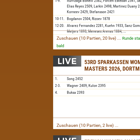
1-9.
Iturrizaga Bonelli
2582,
Forcen Esteban
2541,
S
Elias Reyes
2509,
Larkin
2498,
Martinez Duany
2
Korneev
2429,
Stefansson
2421
10-11.
Bogdanov
2504,
Rizoev
1878
12-20.
Alvarez Fernandez
2281,
Kuehn
1933,
Sanz Gom
Meijers
1893,
Meneses Arenas
1884,
...
Zuschauen (10 Partien, 20 live) ...
Runde sta
bald
53RD SPARKASSEN WO
MASTERS 2026, DORT
1.
Song
2452
2-3.
Wagner
2409,
Kulon
2395
4.
Buksa
2393
Zuschauen (10 Partien, 2 live) ...