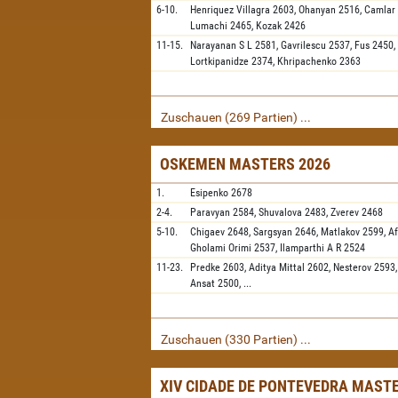
6-10.
Henriquez Villagra
2603,
Ohanyan
2516,
Camlar
Lumachi
2465,
Kozak
2426
11-15.
Narayanan S L
2581,
Gavrilescu
2537,
Fus
2450,
Lortkipanidze
2374,
Khripachenko
2363
Zuschauen (269 Partien) ...
OSKEMEN MASTERS 2026
1.
Esipenko
2678
2-4.
Paravyan
2584,
Shuvalova
2483,
Zverev
2468
5-10.
Chigaev
2648,
Sargsyan
2646,
Matlakov
2599,
A
Gholami Orimi
2537,
Ilamparthi A R
2524
11-23.
Predke
2603,
Aditya Mittal
2602,
Nesterov
2593
Ansat
2500,
...
Zuschauen (330 Partien) ...
XIV CIDADE DE PONTEVEDRA MAST