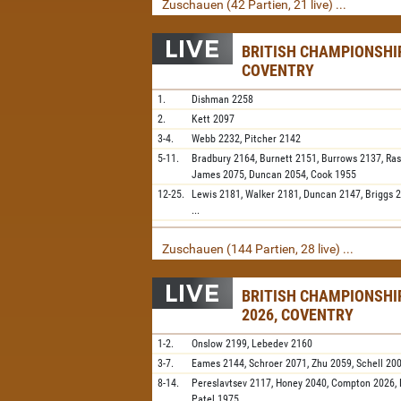
Zuschauen (42 Partien, 21 live) ...
BRITISH CHAMPIONSHIP
COVENTRY
1.
Dishman
2258
2.
Kett
2097
3-4.
Webb
2232,
Pitcher
2142
5-11.
Bradbury
2164,
Burnett
2151,
Burrows
2137,
Ra
James
2075,
Duncan
2054,
Cook
1955
12-25.
Lewis
2181,
Walker
2181,
Duncan
2147,
Briggs
...
Zuschauen (144 Partien, 28 live) ...
BRITISH CHAMPIONSH
2026, COVENTRY
1-2.
Onslow
2199,
Lebedev
2160
3-7.
Eames
2144,
Schroer
2071,
Zhu
2059,
Schell
20
8-14.
Pereslavtsev
2117,
Honey
2040,
Compton
2026,
Patel
1975,
...