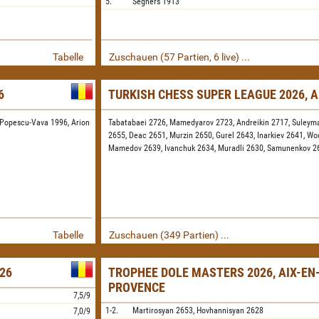
5.
Seghers
1913
Tabelle
Zuschauen (57 Partien, 6 live) ...
6
TURKISH CHESS SUPER LEAGUE 2026, 
Popescu-Vava 1996,
Arion
Tabatabaei 2726,
Mamedyarov 2723,
Andreikin 2717,
Suleyma
2655,
Deac 2651,
Murzin 2650,
Gurel 2643,
Inarkiev 2641,
Woo
Mamedov 2639,
Ivanchuk 2634,
Muradli 2630,
Samunenkov 2
Tabelle
Zuschauen (349 Partien) ...
26
TROPHEE DOLE MASTERS 2026, AIX-EN
PROVENCE
7,5/9
1-2.
Martirosyan
2653,
Hovhannisyan
2628
7,0/9