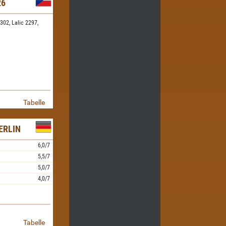
26
2302,
Lalic 2297,
Tabelle
ERLIN
6,0/7
5,5/7
5,0/7
4,0/7
Tabelle