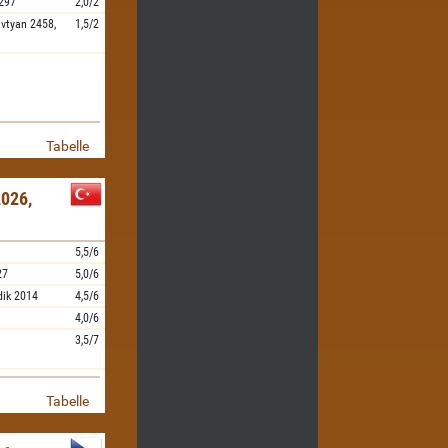
297
2,0/2
vtyan
2458,
1,5/2
Tabelle
026,
5,5/6
27
5,0/6
dik
2014
4,5/6
4,0/6
3,5/7
Tabelle