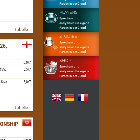
Partien in der Cloud
PLAYERS
Speichern und
analysieren Sie eigene
Partien in der Cloud
Tabelle
STUDIES
Speichern und
26,
analysieren Sie eigene
Partien in der Cloud
SHOP
6,0/7
Speichern und
455,
5,5/7
analysieren Sie eigene
Partien in der Cloud
,
Siva
5,0/7
Tabelle
IONSHIP