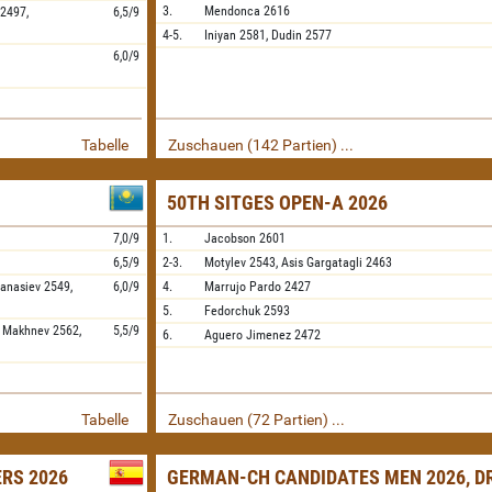
3.
Mendonca
2616
2497,
6,5/9
4-5.
Iniyan
2581,
Dudin
2577
6,0/9
Tabelle
Zuschauen (142 Partien) ...
50TH SITGES OPEN-A 2026
7,0/9
1.
Jacobson
2601
6,5/9
2-3.
Motylev
2543,
Asis Gargatagli
2463
fanasiev
2549,
6,0/9
4.
Marrujo Pardo
2427
5.
Fedorchuk
2593
,
Makhnev
2562,
5,5/9
6.
Aguero Jimenez
2472
Tabelle
Zuschauen (72 Partien) ...
ERS 2026
GERMAN-CH CANDIDATES MEN 2026, D