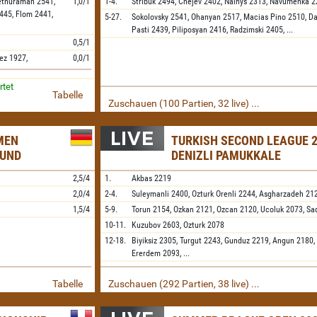
ethuraman
2541,
1,0/1
1-4.
Stribuk
2494,
Cnejev
2402,
Nainys
2313,
Navumenka
2
445,
Flom
2441,
5-27.
Sokolovsky
2541,
Ohanyan
2517,
Macias Pino
2510,
Da
Pasti
2439,
Piliposyan
2416,
Radzimski
2405,
...
0,5/1
ez
1927,
0,0/1
rtet
Tabelle
Zuschauen (100 Partien, 32 live) ...
MEN
TURKISH SECOND LEAGUE 2
MUND
DENIZLI PAMUKKALE
2,5/4
1.
Akbas
2219
2,0/4
2-4.
Suleymanli
2400,
Ozturk Orenli
2244,
Asgharzadeh
21
1,5/4
5-9.
Torun
2154,
Ozkan
2121,
Ozcan
2120,
Ucoluk
2073,
Sa
10-11.
Kuzubov
2603,
Ozturk
2078
12-18.
Biyiksiz
2305,
Turgut
2243,
Gunduz
2219,
Angun
2180,
Ererdem
2093,
...
Tabelle
Zuschauen (292 Partien, 38 live) ...