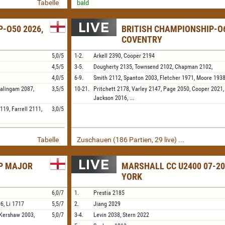
Tabelle
bald
-O50 2026,
BRITISH CHAMPIONSHIP-O6
COVENTRY
5,0/5
1-2.
Arkell
2390,
Cooper
2194
4,5/5
3-5.
Dougherty
2135,
Townsend
2102,
Chapman
2102,
4,0/5
6-9.
Smith
2112,
Spanton
2003,
Fletcher
1971,
Moore
193
salingam
2087,
3,5/5
10-21.
Pritchett
2178,
Varley
2147,
Page
2050,
Cooper
2021,
Jackson
2016,
...
2119,
Farrell
2111,
3,0/5
Tabelle
Zuschauen (186 Partien, 29 live) ...
IP MAJOR
MARSHALL CC U2400 07-20
YORK
6,0/7
1.
Prestia
2185
06,
Li
1717
5,5/7
2.
Jiang
2029
Kershaw
2003,
5,0/7
3-4.
Levin
2038,
Stern
2022