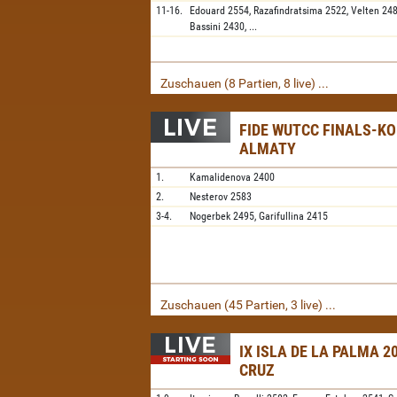
11-16.
Edouard
2554,
Razafindratsima
2522,
Velten
24
Bassini
2430,
...
Zuschauen (8 Partien, 8 live) ...
FIDE WUTCC FINALS-KO
ALMATY
1.
Kamalidenova
2400
2.
Nesterov
2583
3-4.
Nogerbek
2495,
Garifullina
2415
Zuschauen (45 Partien, 3 live) ...
IX ISLA DE LA PALMA 2
CRUZ