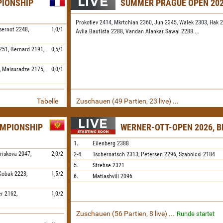
IONSHIP
SUMMER PRAGUE OPEN 20
Prokofiev 2414,
Mkrtchian 2360,
Jun 2345,
Walek 2303,
Hak 
sernot
2248,
1,0/1
Avila Bautista 2288,
Vandan Alankar Sawai 2288
...
251,
Bernard
2191,
0,5/1
,
Maisuradze
2175,
0,0/1
Tabelle
Zuschauen (49 Partien, 23 live) ...
AMPIONSHIP
WERNER-OTT-OPEN 2026, B
1.
Eilenberg
2388
triskova
2047,
2,0/2
2-4.
Tschernatsch
2313,
Petersen
2296,
Szabolcsi
2184
5.
Strehse
2321
Kobak
2223,
1,5/2
6.
Matiashvili
2096
er
2162,
1,0/2
Zuschauen (56 Partien, 8 live) ...
Runde startet