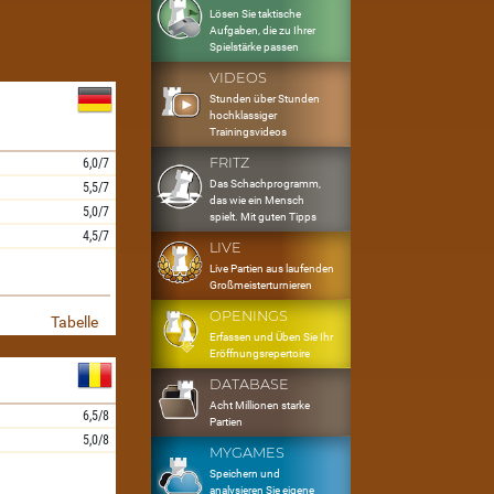
Lösen Sie taktische
Aufgaben, die zu Ihrer
Spielstärke passen
VIDEOS
Stunden über Stunden
hochklassiger
Trainingsvideos
FRITZ
6,0/7
Das Schachprogramm,
5,5/7
das wie ein Mensch
5,0/7
spielt. Mit guten Tipps
4,5/7
LIVE
Live Partien aus laufenden
Großmeisterturnieren
OPENINGS
Tabelle
Erfassen und Üben Sie Ihr
Eröffnungsrepertoire
DATABASE
Acht Millionen starke
6,5/8
Partien
5,0/8
MYGAMES
Speichern und
analysieren Sie eigene