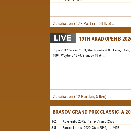
Zuschauen (477 Partien, 58 live) ...
19TH ARAD OPEN B 202
Popa 2087,
Novac 2058,
Wieckowski 2007,
Levay 1998,
1994,
Wuytens 1970,
Stancev 1956
...
Zuschauen (42 Partien, 6 live) ...
BRASOV GRAND PRIX CLASSIC-A 20
1-2.
Kovalenko
2672,
Pranav Anand
2588
3-5.
Santos Latasa
2620,
Xiao
2599,
Lu
2458