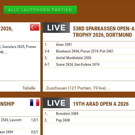
ALLE LAUFENDEN PARTIEN
 2026,
53RD SPARKASSEN OPEN-A
TROPHY 2026, DORTMUND
1.
Amar
2581
1,
Gumularz 2625,
Pranav
2-4.
Bluebaum
2694,
Piorun
2519,
Poh
2461
546
...
5.
Amilal Munkhdalai
2456
6-7.
Svane
2624,
Gan-Erdene
2474
Tabelle
Zuschauen (121 Partien, 19 live) ...
ONSHIP
19TH ARAD OPEN A 2026
1.
Bronstein
2484
i
2543,
Laurent-
1,0/1
2.
Pap
2438
aze
2494
0,5/1