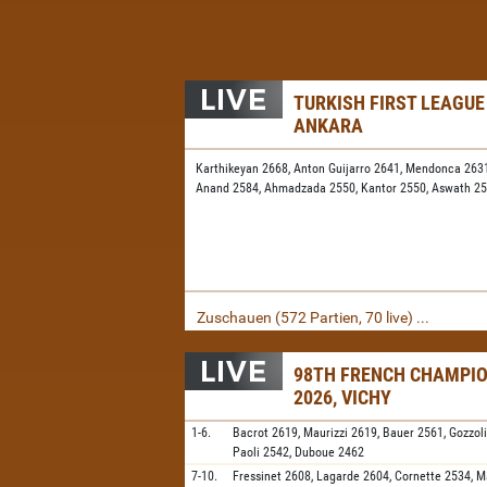
TURKISH FIRST LEAGUE
ANKARA
Karthikeyan 2668,
Anton Guijarro 2641,
Mendonca 263
Anand 2584,
Ahmadzada 2550,
Kantor 2550,
Aswath 2
Zuschauen (572 Partien, 70 live) ...
98TH FRENCH CHAMPI
2026, VICHY
1-6.
Bacrot
2619,
Maurizzi
2619,
Bauer
2561,
Gozzol
Paoli
2542,
Duboue
2462
7-10.
Fressinet
2608,
Lagarde
2604,
Cornette
2534,
M