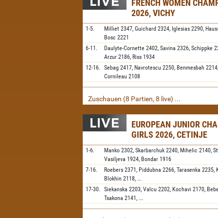
FRENCH WOMEN CHAMP
2026, VICHY
1-5.
Milliet
2347,
Guichard
2324,
Iglesias
2290,
Haus
Bosc
2221
6-11.
Daulyte-Cornette
2402,
Savina
2326,
Schippke
2
Arzur
2186,
Riss
1934
12-16.
Sebag
2417,
Navrotescu
2250,
Benmesbah
2214
Cornileau
2108
Zuschauen (8 Partien, 8 live) ...
EUROPEAN JUNIOR CH
GIRLS 2026, CETINJE
1-6.
Manko
2302,
Skarbarchuk
2240,
Mihelic
2140,
S
Vasiljeva
1924,
Bondar
1916
7-16.
Roebers
2371,
Piddubna
2266,
Tarasenka
2235,
Blokhin
2118,
...
17-30.
Siekanska
2203,
Valcu
2202,
Kochavi
2170,
Beb
Tsakona
2141,
...