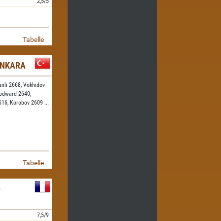
2,5/5
Tabelle
ANKARA
nli 2668,
Vokhidov
dward 2640,
616,
Korobov 2609
...
Tabelle
-
7,5/9