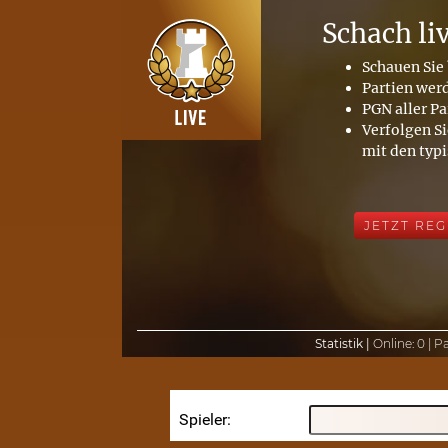
Schach li
Schauen Sie 
Partien wer
PGN aller Pa
Verfolgen Si
mit den typ
JETZT REG
Statistik |
Online:
0 |
Pa
Spieler