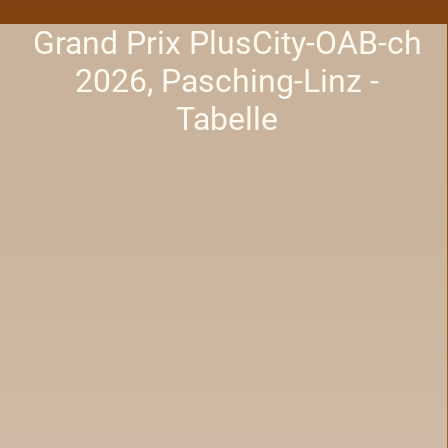
Grand Prix PlusCity-OAB-ch
2026, Pasching-Linz -
Tabelle