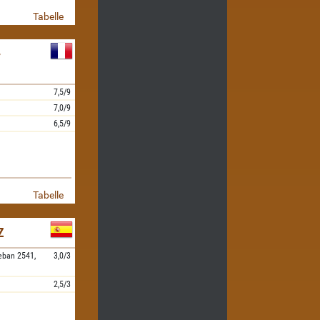
Tabelle
-
7,5/9
7,0/9
6,5/9
Tabelle
Z
eban
2541,
3,0/3
2,5/3