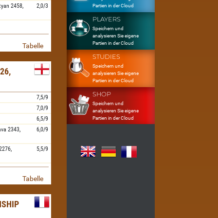
tyan
2458,
2,0/3
Partien in der Cloud
PLAYERS
Speichern und
analysieren Sie eigene
Partien in der Cloud
Tabelle
STUDIES
Speichern und
26,
analysieren Sie eigene
Partien in der Cloud
SHOP
7,5/9
Speichern und
7,0/9
analysieren Sie eigene
Partien in der Cloud
6,5/9
ava
2343,
6,0/9
2276,
5,5/9
Tabelle
SHIP