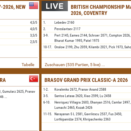
-2026, NEW
BRITISH CHAMPIONSHIP M
2026, COVENTRY
4,5/5
1.
Lebedev
2160
4,0/5
2.
Pereslavtsev
2117
3,5/5
3-9.
Pert
2145,
Eames
2144,
Schroer
2071,
Compton
2026
Bharat Kumar
1995,
Patel
1975
2,5/5
10-17.
Onslow
2199,
Zhu
2059,
Kilambi
2021,
Pick
1973,
Sah
Tabelle
Zuschauen (535 Partien, 5 live) ...
ARA
BRASOV GRAND PRIX CLASSIC-A 2026
1-2.
Kovalenko
2672,
Pranav Anand
2588
1,
Gumularz 2625,
Pranav
3-5.
Santos Latasa
2620,
Xiao
2599,
Lu
2458
546
...
6-10.
Henriquez Villagra
2603,
Ohanyan
2516,
Camlar
2497,
Lumachi
2465,
Kozak
2426
11-15.
Narayanan S L
2581,
Gavrilescu
2537,
Fus
2450,
Lortkipanidze
2374,
Khripachenko
2363