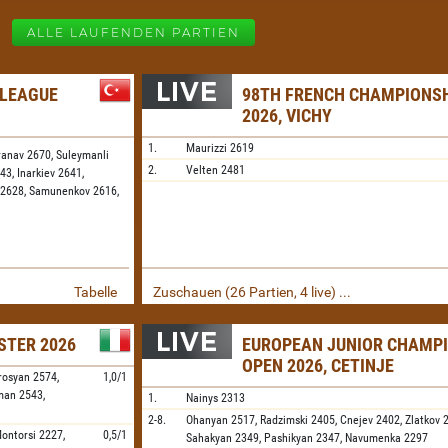
ALLE LAUFENDEN PARTIEN
 LEAGUE
98TH FRENCH CHAMPIONS
2026, VICHY
1.
Maurizzi
2619
ranav 2670,
Suleymanli
2.
Velten
2481
643,
Inarkiev 2641,
 2628,
Samunenkov 2616,
Tabelle
Zuschauen (26 Partien, 4 live) ...
STER 2026
EUROPEAN JUNIOR CHAMP
OPEN 2026, CETINJE
rosyan
2574,
1,0/1
aman
2543,
1.
Nainys
2313
2-8.
Ohanyan
2517,
Radzimski
2405,
Cnejev
2402,
Zlatkov
2
ontorsi
2227,
0,5/1
Sahakyan
2349,
Pashikyan
2347,
Navumenka
2297