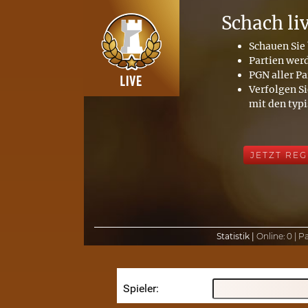
Schach li
Schauen Sie 
Partien wer
PGN aller Pa
Verfolgen Si
mit den typ
JETZT REG
Statistik |
Online:
0 |
Pa
Spieler