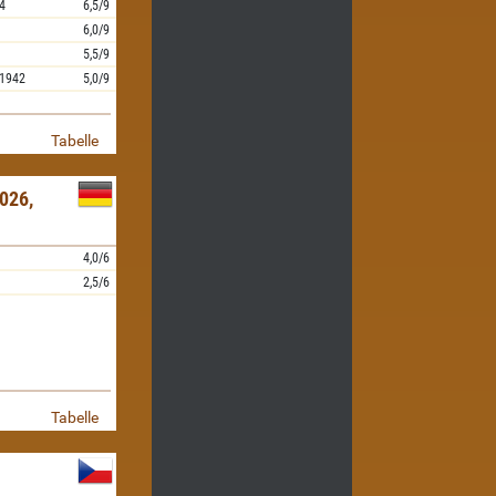
4
6,5/9
6,0/9
5,5/9
1942
5,0/9
Tabelle
026,
4,0/6
2,5/6
Tabelle