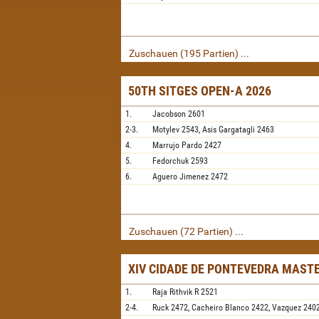
Zuschauen (195 Partien) ...
50TH SITGES OPEN-A 2026
1.
Jacobson
2601
2-3.
Motylev
2543,
Asis Gargatagli
2463
4.
Marrujo Pardo
2427
5.
Fedorchuk
2593
6.
Aguero Jimenez
2472
Zuschauen (72 Partien) ...
XIV CIDADE DE PONTEVEDRA MAST
1.
Raja Rithvik R
2521
2-4.
Ruck
2472,
Cacheiro Blanco
2422,
Vazquez
240