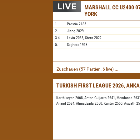
MARSHALL CC U2400 07
YORK
1.
Prestia
2185
2.
Jiang
2029
3-4.
Levin
2038,
Stern
2022
5.
Seghers
1913
Zuschauen (57 Partien, 6 live) ...
TURKISH FIRST LEAGUE 2026, ANK
Karthikeyan 2668,
Anton Guijarro 2641,
Mendonca 263
Anand 2584,
Ahmadzada 2550,
Kantor 2550,
Aswath 2