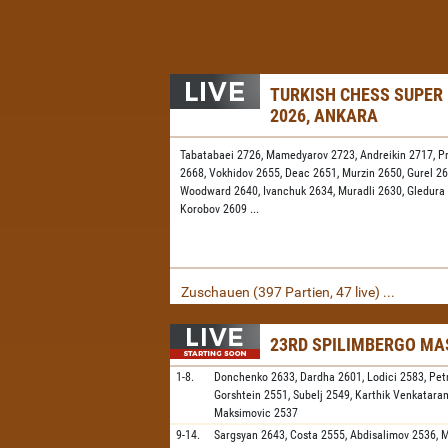
TURKISH CHESS SUPER
2026, ANKARA
Tabatabaei 2726,
Mamedyarov 2723,
Andreikin 2717,
P
2668,
Vokhidov 2655,
Deac 2651,
Murzin 2650,
Gurel 2
Woodward 2640,
Ivanchuk 2634,
Muradli 2630,
Gledura
Korobov 2609
...
Zuschauen (397 Partien, 47 live) ...
23RD SPILIMBERGO MA
1-8.
Donchenko
2633,
Dardha
2601,
Lodici
2583,
Pet
Gorshtein
2551,
Subelj
2549,
Karthik Venkatar
Maksimovic
2537
9-14.
Sargsyan
2643,
Costa
2555,
Abdisalimov
2536,
M