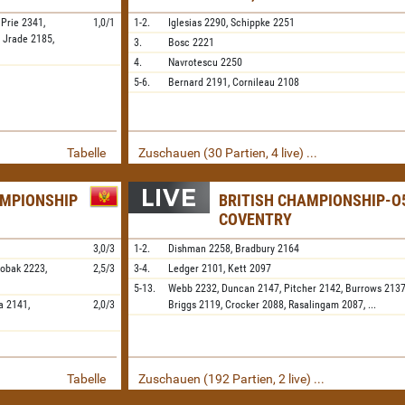
,
Prie
2341,
1,0/1
1-2.
Iglesias
2290,
Schippke
2251
,
Jrade
2185,
3.
Bosc
2221
4.
Navrotescu
2250
5-6.
Bernard
2191,
Cornileau
2108
Tabelle
Zuschauen (30 Partien, 4 live) ...
AMPIONSHIP
BRITISH CHAMPIONSHIP-O5
COVENTRY
3,0/3
1-2.
Dishman
2258,
Bradbury
2164
obak
2223,
2,5/3
3-4.
Ledger
2101,
Kett
2097
5-13.
Webb
2232,
Duncan
2147,
Pitcher
2142,
Burrows
2137
a
2141,
2,0/3
Briggs
2119,
Crocker
2088,
Rasalingam
2087,
...
Tabelle
Zuschauen (192 Partien, 2 live) ...