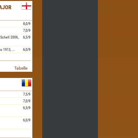
AJOR
8,0/9
7,0/9
,
Schell
2006,
6,5/9
oo
1913,
...
6,0/9
Tabelle
7,5/9
7,0/9
6,5/9
6,0/9