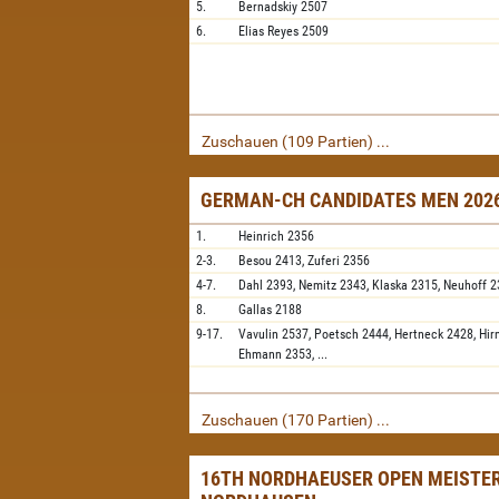
5.
Bernadskiy
2507
6.
Elias Reyes
2509
Zuschauen (109 Partien) ...
GERMAN-CH CANDIDATES MEN 2026
1.
Heinrich
2356
2-3.
Besou
2413,
Zuferi
2356
4-7.
Dahl
2393,
Nemitz
2343,
Klaska
2315,
Neuhoff
2
8.
Gallas
2188
9-17.
Vavulin
2537,
Poetsch
2444,
Hertneck
2428,
Hir
Ehmann
2353,
...
Zuschauen (170 Partien) ...
16TH NORDHAEUSER OPEN MEISTER