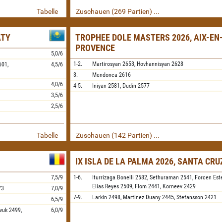
Tabelle
Zuschauen (269 Partien) ...
ATY
TROPHEE DOLE MASTERS 2026, AIX-EN
PROVENCE
5,0/6
1-2.
Martirosyan
2653,
Hovhannisyan
2628
601,
4,5/6
3.
Mendonca
2616
4,0/6
4-5.
Iniyan
2581,
Dudin
2577
3,5/6
2,5/6
Tabelle
Zuschauen (142 Partien) ...
IX ISLA DE LA PALMA 2026, SANTA CRU
7,5/9
1-6.
Iturrizaga Bonelli
2582,
Sethuraman
2541,
Forcen Est
Elias Reyes
2509,
Flom
2441,
Korneev
2429
73
7,0/9
7-9.
Larkin
2498,
Martinez Duany
2445,
Stefansson
2421
6,5/9
ivuk
2499,
6,0/9