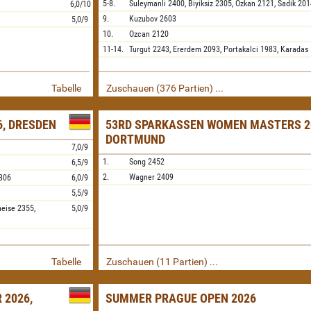
5-8.
Suleymanli
2400,
Biyiksiz
2305,
Ozkan
2121,
Sadik
201
6,0/10
9.
Kuzubov
2603
5,0/9
10.
Ozcan
2120
11-14.
Turgut
2243,
Ererdem
2093,
Portakalci
1983,
Karadas
Tabelle
Zuschauen (376 Partien) ...
, DRESDEN
53RD SPARKASSEN WOMEN MASTERS 2
DORTMUND
7,0/9
1.
Song
2452
6,5/9
2.
Wagner
2409
306
6,0/9
5,5/9
neise
2355,
5,0/9
Tabelle
Zuschauen (11 Partien) ...
 2026,
SUMMER PRAGUE OPEN 2026