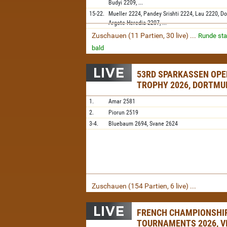
Budyi
2209,
...
15-22.
Mueller
2224,
Pandey Srishti
2224,
Lau
2220,
Do
Argote Heredia
2207,
...
Zuschauen (11 Partien, 30 live) ...
Runde sta
bald
53RD SPARKASSEN OPE
TROPHY 2026, DORTMU
1.
Amar
2581
2.
Piorun
2519
3-4.
Bluebaum
2694,
Svane
2624
Zuschauen (154 Partien, 6 live) ...
FRENCH CHAMPIONSHI
TOURNAMENTS 2026, V