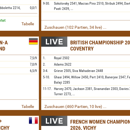
9-30.
Sokolovsky
2541,
Macias Pino
2510,
Stribuk
2494,
Dav
bboletta
2214,
0,0/1
Pasti
2439,
...
rtet
Tabelle
Zuschauen (102 Partien, 34 live) ...
N-A
BRITISH CHAMPIONSHIP 20
ND
COVENTRY
7,5/9
1.
Royal
2502
7,0/9
2.
Adams
2622
6,5/9
3-4.
Grieve
2505,
Siva Mahadevan
2448
5-10.
Ghasi
2494,
Willow
2450,
Pert
2410,
Banerjee
2347,
F
Balaji
2285
11-17.
Harvey
2470,
Jackson
2381,
Sivanandan
2303,
Davies
Turner
2273,
...
Tabelle
Zuschauen (460 Partien, 10 live) ...
P
FRENCH WOMEN CHAMPION
ICHY
2026, VICHY