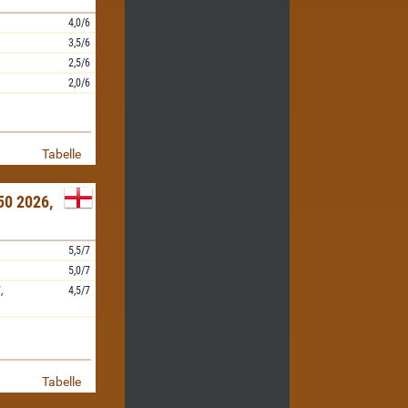
4,0/6
3,5/6
2,5/6
2,0/6
Tabelle
0 2026,
5,5/7
5,0/7
,
4,5/7
Tabelle