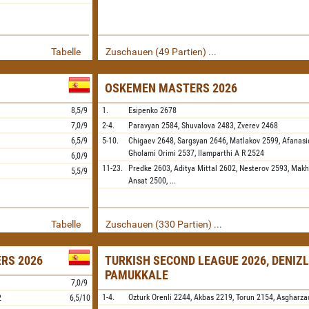
Tabelle
Zuschauen (49 Partien) ...
OSKEMEN MASTERS 2026
8,5/9
1.
Esipenko
2678
7,0/9
2-4.
Paravyan
2584,
Shuvalova
2483,
Zverev
2468
6,5/9
5-10.
Chigaev
2648,
Sargsyan
2646,
Matlakov
2599,
Afanasi
Gholami Orimi
2537,
Ilamparthi A R
2524
6,0/9
11-23.
Predke
2603,
Aditya Mittal
2602,
Nesterov
2593,
Makh
5,5/9
Ansat
2500,
...
Tabelle
Zuschauen (330 Partien) ...
ERS 2026
TURKISH SECOND LEAGUE 2026, DENIZL
PAMUKKALE
7,0/9
1-4.
Ozturk Orenli
2244,
Akbas
2219,
Torun
2154,
Asgharza
2
6,5/10