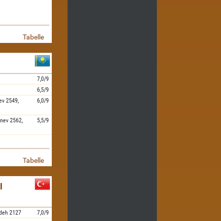
Tabelle
7,0/9
6,5/9
ev
2549,
6,0/9
nev
2562,
5,5/9
Tabelle
I
deh
2127
7,0/9