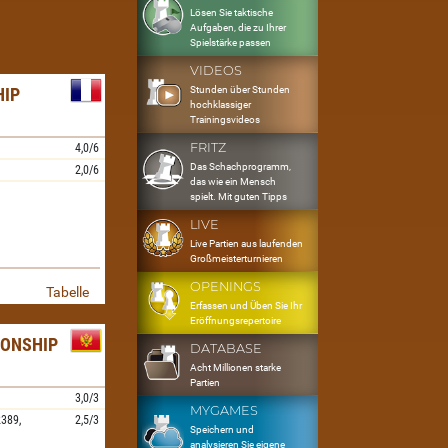
Lösen Sie taktische
Aufgaben, die zu Ihrer
Spielstärke passen
VIDEOS
Stunden über Stunden
HIP
hochklassiger
Trainingsvideos
FRITZ
4,0/6
Das Schachprogramm,
2,0/6
das wie ein Mensch
spielt. Mit guten Tipps
LIVE
Live Partien aus laufenden
Großmeisterturnieren
OPENINGS
Tabelle
Erfassen und Üben Sie Ihr
Eröffnungsrepertoire
IONSHIP
DATABASE
Acht Millionen starke
Partien
3,0/3
MYGAMES
389,
2,5/3
Speichern und
analysieren Sie eigene