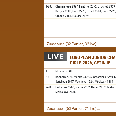
1-28.
Charmeteau
2397,
Fantinel
2372,
Brochet
2369
Bergez
2303,
Roos
2279,
Breuil
2231,
Roos
2226
Gibaud
2184,
Boudre
2179,
...
Zuschauen (32 Partien, 32 live) ...
EUROPEAN JUNIOR CH
GIRLS 2026, CETINJE
1.
Mihelic
2140
2-8.
Roebers
2371,
Manko
2302,
Skarbarchuk
2240,
K
Striskova
2047,
Vasiljeva
1924,
Mirakyan
1884
9-20.
Piddubna
2266,
Valcu
2202,
Beber
2162,
Tsakon
Maklakova
2135,
...
Zuschauen (63 Partien, 21 live) ...