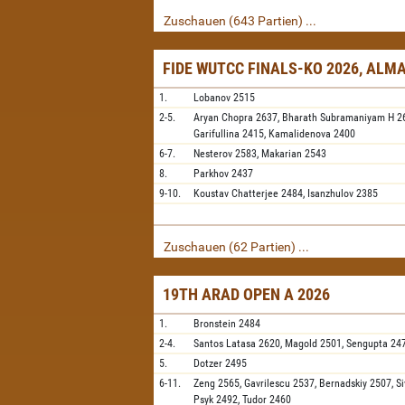
Zuschauen (643 Partien) ...
FIDE WUTCC FINALS-KO 2026, ALM
1.
Lobanov
2515
2-5.
Aryan Chopra
2637,
Bharath Subramaniyam H
2
Garifullina
2415,
Kamalidenova
2400
6-7.
Nesterov
2583,
Makarian
2543
8.
Parkhov
2437
9-10.
Koustav Chatterjee
2484,
Isanzhulov
2385
Zuschauen (62 Partien) ...
19TH ARAD OPEN A 2026
1.
Bronstein
2484
2-4.
Santos Latasa
2620,
Magold
2501,
Sengupta
24
5.
Dotzer
2495
6-11.
Zeng
2565,
Gavrilescu
2537,
Bernadskiy
2507,
S
Psyk
2492,
Tudor
2460