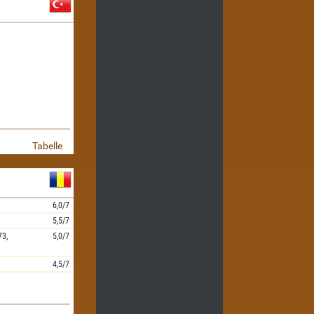
Tabelle
6,0/7
5,5/7
73,
5,0/7
4,5/7