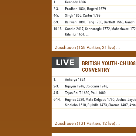
1.
Kennedy
1866
2-3.
Pradhan
1834,
Bogerd
1679
4-5.
Singh
1865,
Carter
1799
6-9.
Railwani
1891,
Tang
1730,
Bartlett
1563,
Gandhi
10-18.
Condie
2417,
Sennaroglu
1772,
Maheshwari
172
Kilambi
1651,
...
Zuschauen (158 Partien, 21 live) ...
BRITISH YOUTH-CH U08
CONVENTRY
1.
Acharya
1824
2-3.
Nguyen
1946,
Cojocaru
1946,
4-5.
Tejas Pai T
1680,
Paul
1680,
6-14.
Hughes
2220,
Mata Delgado
1790,
Joshua Jayd
Sihaloho
1510,
Bijibilla
1473,
Sharma
1407,
Aziz
Zuschauen (131 Partien, 12 live) ...