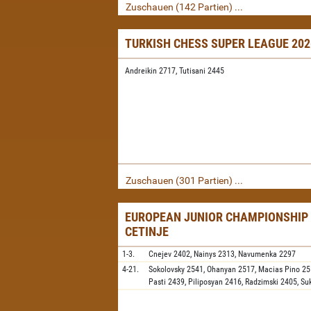
Zuschauen (142 Partien) ...
TURKISH CHESS SUPER LEAGUE 20
Andreikin 2717,
Tutisani 2445
Zuschauen (301 Partien) ...
EUROPEAN JUNIOR CHAMPIONSHIP 
CETINJE
1-3.
Cnejev
2402,
Nainys
2313,
Navumenka
2297
4-21.
Sokolovsky
2541,
Ohanyan
2517,
Macias Pino
25
Pasti
2439,
Piliposyan
2416,
Radzimski
2405,
Su