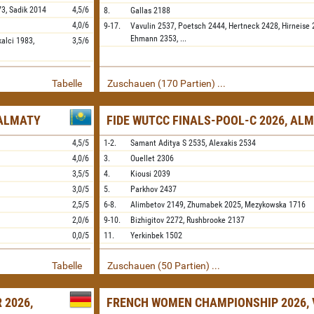
73,
Sadik
2014
4,5/6
8.
Gallas
2188
4,0/6
9-17.
Vavulin
2537,
Poetsch
2444,
Hertneck
2428,
Hirneise
Ehmann
2353,
...
kalci
1983,
3,5/6
Tabelle
Zuschauen (170 Partien) ...
 ALMATY
FIDE WUTCC FINALS-POOL-C 2026, AL
4,5/5
1-2.
Samant Aditya S
2535,
Alexakis
2534
4,0/6
3.
Ouellet
2306
3,5/5
4.
Kiousi
2039
3,0/5
5.
Parkhov
2437
2,5/5
6-8.
Alimbetov
2149,
Zhumabek
2025,
Mezykowska
1716
2,0/6
9-10.
Bizhigitov
2272,
Rushbrooke
2137
0,0/5
11.
Yerkinbek
1502
Tabelle
Zuschauen (50 Partien) ...
 2026,
FRENCH WOMEN CHAMPIONSHIP 2026, 