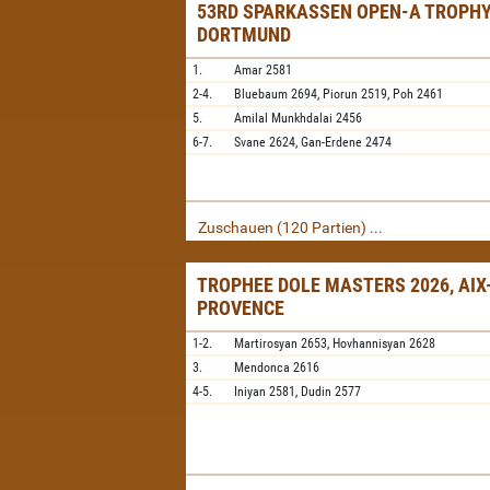
53RD SPARKASSEN OPEN-A TROPHY
DORTMUND
1.
Amar
2581
2-4.
Bluebaum
2694,
Piorun
2519,
Poh
2461
5.
Amilal Munkhdalai
2456
6-7.
Svane
2624,
Gan-Erdene
2474
Zuschauen (120 Partien) ...
TROPHEE DOLE MASTERS 2026, AIX
PROVENCE
1-2.
Martirosyan
2653,
Hovhannisyan
2628
3.
Mendonca
2616
4-5.
Iniyan
2581,
Dudin
2577