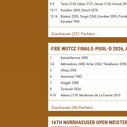
5-9.
Torun
2154,
Ozkan
2121,
Ozcan
2120,
Ucoluk
20
10-11.
Kuzubov
2603,
Ozturk
2078
12-16.
Biyiksiz
2305,
Turgut
2243,
Ererdem
2093,
Porta
Karadas
1942
Zuschauen (251 Partien) ...
FIDE WUTCC FINALS-POOL-D 2026,
1.
Kamalidenova
2400
2-4.
Akhmedinov
2400,
Arfan
2362,
Tleukhanov
2296
5.
Ulhaq
2338
6.
Amanzhol
1982
7.
Singgih
2308
8.
Tursunali
2024
9-10.
Adams
2174,
Henderson de La Fuente
2013
Zuschauen (46 Partien) ...
16TH NORDHAEUSER OPEN MEISTER