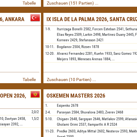
Tabelle
Zuschauen (151 Partien) ...
26, ANKARA
IX ISLA DE LA PALMA 2026, SANTA CRU
1-9.
Iturrizaga Bonelli
2582,
Forcen Esteban
2541,
Sethur
Elias Reyes
2509,
Larkin
2498,
Martinez Duany
2445,
F
Korneev
2429,
Stefansson
2421
10-11.
Bogdanov
2504,
Rizoev
1878
12-20.
Alvarez Fernandez
2281,
Kuehn
1933,
Sanz Gomez
19
Meijers
1893,
Meneses Arenas
1884,
...
Tabelle
Zuschauen (10 Partien) ...
OPEN 2026,
OSKEMEN MASTERS 2026
1.
Esipenko
2678
2,0/2
2-4.
Paravyan
2584,
Shuvalova
2483,
Zverev
2468
10,
Davtyan
2458,
1,5/2
5-10.
Chigaev
2648,
Sargsyan
2646,
Matlakov
2599,
Afanasi
kiasyan
2392,
...
Gholami Orimi
2537,
Ilamparthi A R
2524
11-23.
Predke
2603,
Aditya Mittal
2602,
Nesterov
2593,
Makh
Ansat
2500,
...