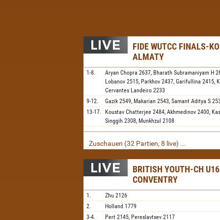
FIDE WUTCC FINALS-KO
ALMATY
1-8.
Aryan Chopra
2637,
Bharath Subramaniyam H
2
Lobanov
2515,
Parkhov
2437,
Garifullina
2415,
K
Cervantes Landeiro
2233
9-12.
Gazik
2549,
Makarian
2543,
Samant Aditya S
25
13-17.
Koustav Chatterjee
2484,
Akhmedinov
2400,
Ka
Singgih
2308,
Munkhzul
2108
Zuschauen (32 Partien, 8 live) ...
BRITISH YOUTH-CH U16
CONVENTRY
1.
Zhu
2126
2.
Holland
1779
3-4.
Pert
2145,
Pereslavtsev
2117