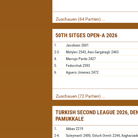
Zuschauen (64 Partien) ...
50TH SITGES OPEN-A 2026
1.
Jacobson
2601
2-3.
Motylev
2543,
Asis Gargatagli
2463
4.
Marrujo Pardo
2427
5.
Fedorchuk
2593
6.
Aguero Jimenez
2472
Zuschauen (72 Partien) ...
TURKISH SECOND LEAGUE 2026, DEN
PAMUKKALE
1.
Akbas
2219
2-4.
Suleymanli
2400,
Ozturk Orenli
2244,
Asgharzad