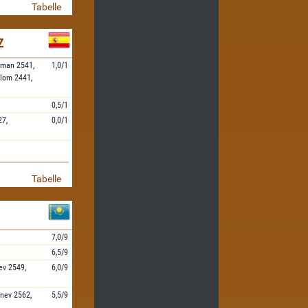
Tabelle
Z
aman
2541,
1,0/1
lom
2441,
0,5/1
27,
0,0/1
Tabelle
7,0/9
6,5/9
ev
2549,
6,0/9
nev
2562,
5,5/9