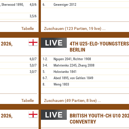
,
Sherwood
1890,
4,0/6
6.
Geweniger
2012
3,5/6
Tabelle
Zuschauen (123 Partien, 19 live) ...
 2026,
4TH U25-ELO-YOUNGSTERS 
BERLIN
6,0/7
1-2.
Nguyen
2041,
Richter
1908
5,0/7
3-4.
Matviienko
2245,
Zhang
2008
3,0/7
5.
Holovianko
1841
6-7.
Abed
1895,
von Gehlen
1849
8.
Weng
1803
Tabelle
Zuschauen (49 Partien, 8 live) ...
 2026,
BRITISH YOUTH-CH U10 202
CONVENTRY