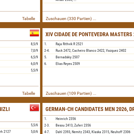
Tabelle
Zuschauen (330 Partien) ...
XIV CIDADE DE PONTEVEDRA MASTERS 
8,5/9
1.
Raja Rithvik R
2521
7,0/9
2-4.
Ruck
2472,
Cacheiro Blanco
2422,
Vazquez
2402
6,5/9
5.
Bernadskiy
2507
6,0/9
6.
Elias Reyes
2509
5,5/9
Tabelle
Zuschauen (109 Partien) ...
IZLI
GERMAN-CH CANDIDATES MEN 2026, D
1.
Heinrich
2356
5,5/6
2-3.
Besou
2413,
Zuferi
2356
eh
2127
5,0/6
4-7.
Dahl
2393,
Nemitz
2343,
Klaska
2315,
Neuhoff
2306