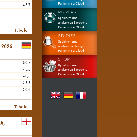
Partien in der Cloud
4,5/7
PLAYERS
Speichern und
analysieren Sie eigene
Partien in der Cloud
Tabelle
STUDIES
Speichern und
2026,
analysieren Sie eigene
Partien in der Cloud
SHOP
5,0/7
Speichern und
4,5/6
analysieren Sie eigene
Partien in der Cloud
4,0/6
3,5/6
3,0/6
Tabelle
6,