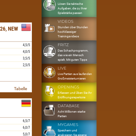
Lösen Sie taktische
Aufgaben, die zu Ihrer
Spielstärke passen
VIDEOS
Stunden über Stunden
26, NEW
hochklassiger
Trainingsvideos
FRITZ
4,5/5
Das Schachprogramm,
4,0/5
das wie ein Mensch
3,5/5
spielt. Mit guten Tipps
2,5/5
LIVE
Live Partien aus laufenden
Großmeisterturnieren
OPENINGS
Tabelle
Erfassen und Üben Sie Ihr
Eröffnungsrepertoire
DATABASE
Acht Millionen starke
Partien
6,5/7
MYGAMES
6,0/7
Speichern und
5,0/7
analysieren Sie eigene