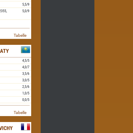
5,5/9
2355,
5,0/9
Tabelle
MATY
4,5/5
4,0/7
3,5/6
3,0/5
2,5/6
1,0/5
0,0/5
Tabelle
VICHY