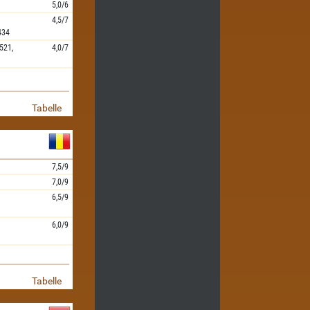
5,0/6
4,5/7
434
521,
4,0/7
Tabelle
7,5/9
7,0/9
6,5/9
6,0/9
Tabelle