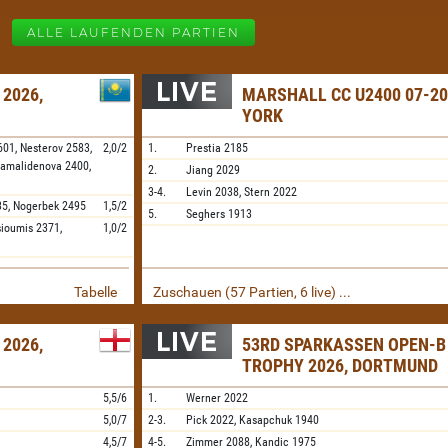
ALLE LAUFENDEN PARTIEN
 2026,
MARSHALL CC U2400 07-20
YORK
601,
Nesterov
2583,
2,0/2
1.
Prestia
2185
amalidenova
2400,
2.
Jiang
2029
3-4.
Levin
2038,
Stern
2022
35,
Nogerbek
2495
1,5/2
5.
Seghers
1913
sioumis
2371,
1,0/2
Tabelle
Zuschauen (57 Partien, 6 live) ...
 2026,
53RD SPARKASSEN OPEN-B
TROPHY 2026, DORTMUND
5,5/6
1.
Werner
2022
5,0/7
2-3.
Pick
2022,
Kasapchuk
1940
4,5/7
4-5.
Zimmer
2088,
Kandic
1975