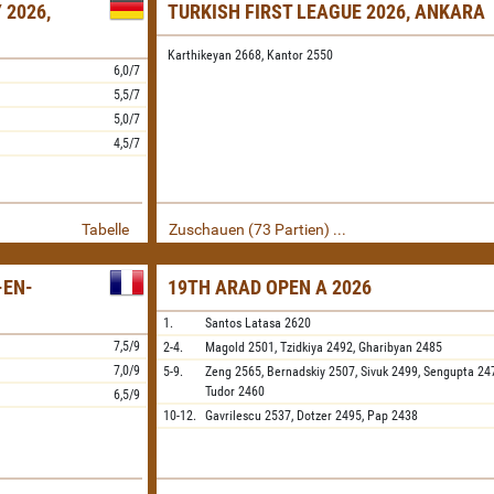
 2026,
TURKISH FIRST LEAGUE 2026, ANKARA
Karthikeyan 2668,
Kantor 2550
6,0/7
5,5/7
5,0/7
4,5/7
Tabelle
Zuschauen (73 Partien) ...
-EN-
19TH ARAD OPEN A 2026
1.
Santos Latasa
2620
7,5/9
2-4.
Magold
2501,
Tzidkiya
2492,
Gharibyan
2485
7,0/9
5-9.
Zeng
2565,
Bernadskiy
2507,
Sivuk
2499,
Sengupta
24
Tudor
2460
6,5/9
10-12.
Gavrilescu
2537,
Dotzer
2495,
Pap
2438