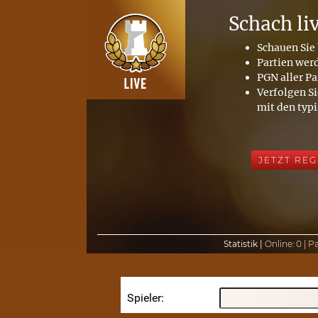
Schach li
Schauen Sie 
Partien wer
PGN aller Pa
Verfolgen Si
mit den typ
JETZT REG
Statistik |
Online:
0 |
Pa
Spieler