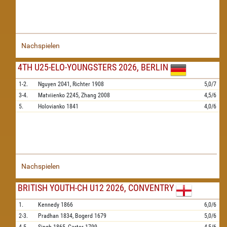
Nachspielen
4TH U25-ELO-YOUNGSTERS 2026, BERLIN
1-2.
Nguyen
2041,
Richter
1908
5,0/7
3-4.
Matviienko
2245,
Zhang
2008
4,5/6
5.
Holovianko
1841
4,0/6
Nachspielen
BRITISH YOUTH-CH U12 2026, CONVENTRY
1.
Kennedy
1866
6,0/6
2-3.
Pradhan
1834,
Bogerd
1679
5,0/6