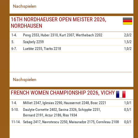
Nachspielen
16TH NORDHAEUSER OPEN MEISTER 2026,
NORDHAUSEN
1-4.
Peng
2553,
Huber
2310,
Kurt
2307,
Werthebach
2202
2,0/2
5.
Szajbely
2259
1,5/2
6-7.
Luebke
2255,
Tiarks
2218
1,0/2
Nachspielen
FRENCH WOMEN CHAMPIONSHIP 2026, VICHY
1-4.
Milliet
2347,
Iglesias
2290,
Haussernot
2248,
Bosc
2221
1,0/1
5-10.
Daulyte-Cornette
2402,
Savina
2326,
Schippke
2251,
0,5/1
Bernard
2191,
Arzur
2186,
Riss
1934
11-14.
Sebag
2417,
Navrotescu
2250,
Maisuradze
2175,
Cornileau
2108
0,0/1