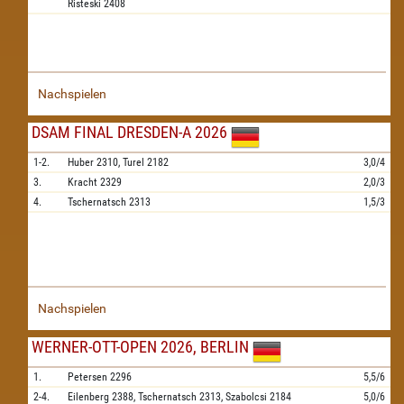
Risteski
2408
Nachspielen
DSAM FINAL DRESDEN-A 2026
1-2.
Huber
2310,
Turel
2182
3,0/4
3.
Kracht
2329
2,0/3
4.
Tschernatsch
2313
1,5/3
Nachspielen
WERNER-OTT-OPEN 2026, BERLIN
1.
Petersen
2296
5,5/6
2-4.
Eilenberg
2388,
Tschernatsch
2313,
Szabolcsi
2184
5,0/6