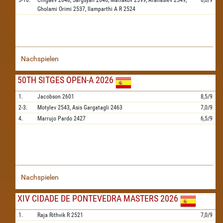
5-10.
Chigaev
2648,
Sargsyan
2646,
Matlakov
2599,
Afanasiev
2549,
6,0/9
Gholami Orimi
2537,
Ilamparthi A R
2524
Nachspielen
50TH SITGES OPEN-A 2026
1.
Jacobson
2601
8,5/9
2-3.
Motylev
2543,
Asis Gargatagli
2463
7,0/9
4.
Marrujo Pardo
2427
6,5/9
Nachspielen
XIV CIDADE DE PONTEVEDRA MASTERS 2026
1.
Raja Rithvik R
2521
7,0/9