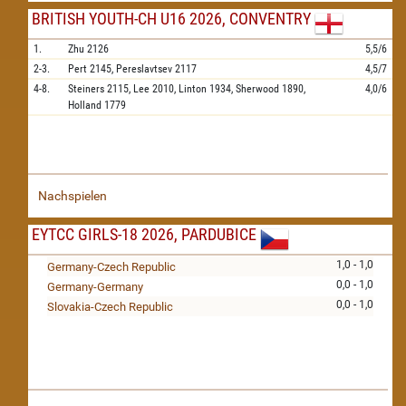
BRITISH YOUTH-CH U16 2026, CONVENTRY
1.
Zhu
2126
5,5/6
2-3.
Pert
2145,
Pereslavtsev
2117
4,5/7
4-8.
Steiners
2115,
Lee
2010,
Linton
1934,
Sherwood
1890,
4,0/6
Holland
1779
Nachspielen
EYTCC GIRLS-18 2026, PARDUBICE
1,0 - 1,0
Germany-Czech Republic
0,0 - 1,0
Germany-Germany
0,0 - 1,0
Slovakia-Czech Republic