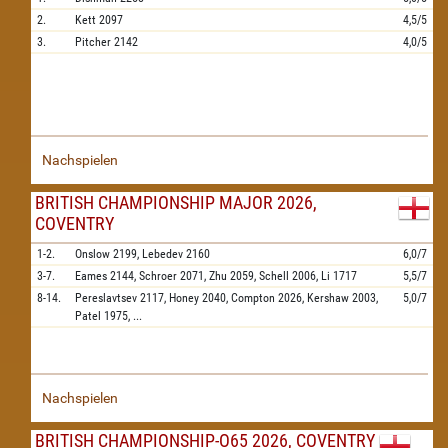
2.
Kett
2097
4,5/5
3.
Pitcher
2142
4,0/5
Nachspielen
BRITISH CHAMPIONSHIP MAJOR 2026,
COVENTRY
1-2.
Onslow
2199,
Lebedev
2160
6,0/7
3-7.
Eames
2144,
Schroer
2071,
Zhu
2059,
Schell
2006,
Li
1717
5,5/7
8-14.
Pereslavtsev
2117,
Honey
2040,
Compton
2026,
Kershaw
2003,
5,0/7
Patel
1975,
...
Nachspielen
BRITISH CHAMPIONSHIP-O65 2026, COVENTRY