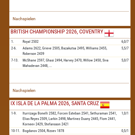
Nachspielen
BRITISH CHAMPIONSHIP 2026, COVENTRY
1.
Royal
2502
6,0/7
2-6.
Adams
2622,
Grieve
2505,
Bazakutsa
2495,
Williams
2455,
5,5/7
Roberson
2439
7-13.
McShane
2597,
Ghasi
2494,
Harvey
2470,
Willow
2450,
Siva
5,0/7
Mahadevan
2448,
...
Nachspielen
IX ISLA DE LA PALMA 2026, SANTA CRUZ
1-9.
Iturrizaga Bonelli
2582,
Forcen Esteban
2541,
Sethuraman
2541,
1,0/1
Elias Reyes
2509,
Larkin
2498,
Martinez Duany
2445,
Flom
2441,
Korneev
2429,
Stefansson
2421
10-11.
Bogdanov
2504,
Rizoev
1878
0,5/1