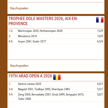
Nachspielen
TROPHEE DOLE MASTERS 2026, AIX-EN-
PROVENCE
1-2.
Martirosyan
2653,
Hovhannisyan
2628
7,5/9
3.
Mendonca
2616
7,0/9
4-5.
Iniyan
2581,
Dudin
2577
6,5/9
Nachspielen
19TH ARAD OPEN A 2026
1.
Santos Latasa
2620
6,0/7
2-4.
Magold
2501,
Tzidkiya
2492,
Gharibyan
2485
5,5/7
5-9.
Zeng
2565,
Bernadskiy
2507,
Sivuk
2499,
Sengupta
2473,
5,0/7
Tudor
2460