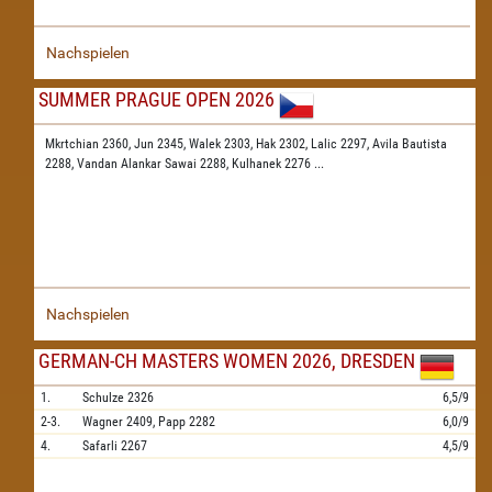
Nachspielen
SUMMER PRAGUE OPEN 2026
Mkrtchian 2360,
Jun 2345,
Walek 2303,
Hak 2302,
Lalic 2297,
Avila Bautista
2288,
Vandan Alankar Sawai 2288,
Kulhanek 2276
...
Nachspielen
GERMAN-CH MASTERS WOMEN 2026, DRESDEN
1.
Schulze
2326
6,5/9
2-3.
Wagner
2409,
Papp
2282
6,0/9
4.
Safarli
2267
4,5/9