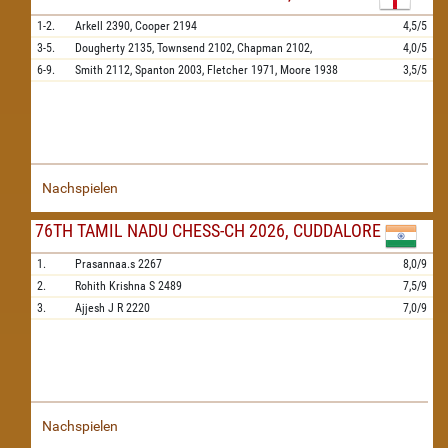
1-2.
Arkell
2390,
Cooper
2194
4,5/5
3-5.
Dougherty
2135,
Townsend
2102,
Chapman
2102,
4,0/5
6-9.
Smith
2112,
Spanton
2003,
Fletcher
1971,
Moore
1938
3,5/5
Nachspielen
76TH TAMIL NADU CHESS-CH 2026, CUDDALORE
1.
Prasannaa.s
2267
8,0/9
2.
Rohith Krishna S
2489
7,5/9
3.
Ajjesh J R
2220
7,0/9
Nachspielen