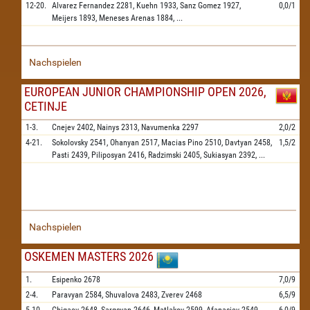
12-20.
Alvarez Fernandez
2281,
Kuehn
1933,
Sanz Gomez
1927,
0,0/1
Meijers
1893,
Meneses Arenas
1884,
...
Nachspielen
EUROPEAN JUNIOR CHAMPIONSHIP OPEN 2026,
CETINJE
1-3.
Cnejev
2402,
Nainys
2313,
Navumenka
2297
2,0/2
4-21.
Sokolovsky
2541,
Ohanyan
2517,
Macias Pino
2510,
Davtyan
2458,
1,5/2
Pasti
2439,
Piliposyan
2416,
Radzimski
2405,
Sukiasyan
2392,
...
Nachspielen
OSKEMEN MASTERS 2026
1.
Esipenko
2678
7,0/9
2-4.
Paravyan
2584,
Shuvalova
2483,
Zverev
2468
6,5/9