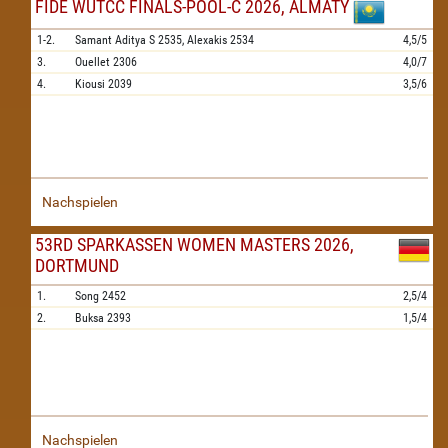
FIDE WUTCC FINALS-POOL-C 2026, ALMATY
1-2.
Samant Aditya S
2535,
Alexakis
2534
4,5/5
3.
Ouellet
2306
4,0/7
4.
Kiousi
2039
3,5/6
Nachspielen
53RD SPARKASSEN WOMEN MASTERS 2026,
DORTMUND
1.
Song
2452
2,5/4
2.
Buksa
2393
1,5/4
Nachspielen