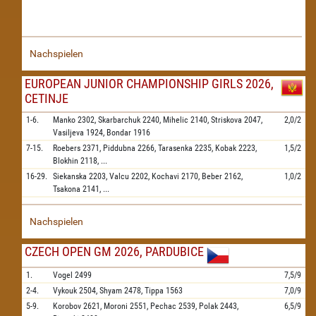
Nachspielen
EUROPEAN JUNIOR CHAMPIONSHIP GIRLS 2026,
CETINJE
1-6.
Manko
2302,
Skarbarchuk
2240,
Mihelic
2140,
Striskova
2047,
2,0/2
Vasiljeva
1924,
Bondar
1916
7-15.
Roebers
2371,
Piddubna
2266,
Tarasenka
2235,
Kobak
2223,
1,5/2
Blokhin
2118,
...
16-29.
Siekanska
2203,
Valcu
2202,
Kochavi
2170,
Beber
2162,
1,0/2
Tsakona
2141,
...
Nachspielen
CZECH OPEN GM 2026, PARDUBICE
1.
Vogel
2499
7,5/9
2-4.
Vykouk
2504,
Shyam
2478,
Tippa
1563
7,0/9
5-9.
Korobov
2621,
Moroni
2551,
Pechac
2539,
Polak
2443,
6,5/9