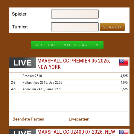
Spieler
Turnier
ALLE LAUFENDEN PARTIEN
MARSHALL CC PREMIER 06-2026,
NEW YORK
1.
Brodsky
2510
4,5/5
2-3.
Poliannikov
2316,
Das
2266
4,0/5
4-5.
Adewumi
2471,
Rama
2273
3,5/5
Beendete Partien
Livepartien
MARSHALL CC U2400 07-2026, NEW