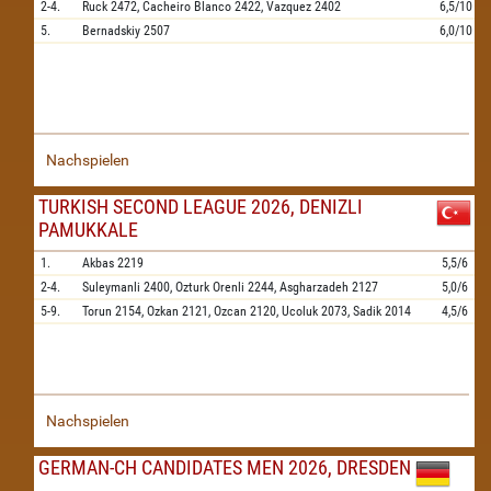
2-4.
Ruck
2472,
Cacheiro Blanco
2422,
Vazquez
2402
6,5/10
5.
Bernadskiy
2507
6,0/10
Nachspielen
TURKISH SECOND LEAGUE 2026, DENIZLI
PAMUKKALE
1.
Akbas
2219
5,5/6
2-4.
Suleymanli
2400,
Ozturk Orenli
2244,
Asgharzadeh
2127
5,0/6
5-9.
Torun
2154,
Ozkan
2121,
Ozcan
2120,
Ucoluk
2073,
Sadik
2014
4,5/6
Nachspielen
GERMAN-CH CANDIDATES MEN 2026, DRESDEN