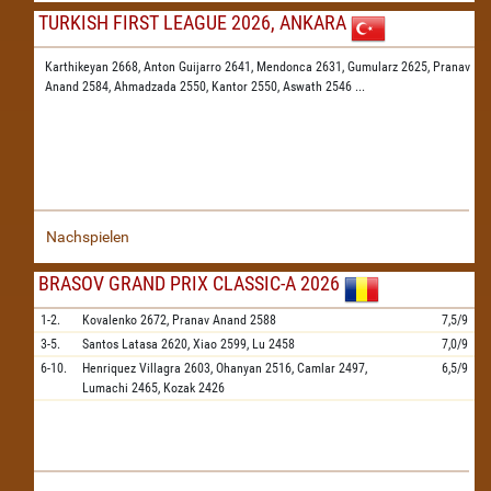
TURKISH FIRST LEAGUE 2026, ANKARA
Karthikeyan 2668,
Anton Guijarro 2641,
Mendonca 2631,
Gumularz 2625,
Pranav
Anand 2584,
Ahmadzada 2550,
Kantor 2550,
Aswath 2546
...
Nachspielen
BRASOV GRAND PRIX CLASSIC-A 2026
1-2.
Kovalenko
2672,
Pranav Anand
2588
7,5/9
3-5.
Santos Latasa
2620,
Xiao
2599,
Lu
2458
7,0/9
6-10.
Henriquez Villagra
2603,
Ohanyan
2516,
Camlar
2497,
6,5/9
Lumachi
2465,
Kozak
2426