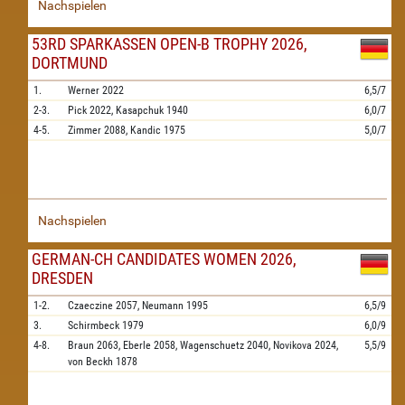
Nachspielen
53RD SPARKASSEN OPEN-B TROPHY 2026,
DORTMUND
1.
Werner
2022
6,5/7
2-3.
Pick
2022,
Kasapchuk
1940
6,0/7
4-5.
Zimmer
2088,
Kandic
1975
5,0/7
Nachspielen
GERMAN-CH CANDIDATES WOMEN 2026,
DRESDEN
1-2.
Czaeczine
2057,
Neumann
1995
6,5/9
3.
Schirmbeck
1979
6,0/9
4-8.
Braun
2063,
Eberle
2058,
Wagenschuetz
2040,
Novikova
2024,
5,5/9
von Beckh
1878