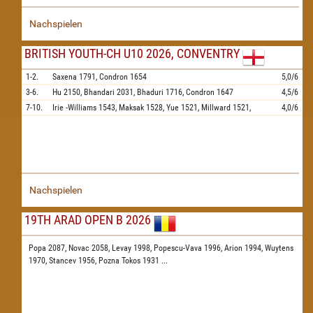
Nachspielen
BRITISH YOUTH-CH U10 2026, CONVENTRY
1-2.
Saxena
1791,
Condron
1654
5,0/6
3-6.
Hu
2150,
Bhandari
2031,
Bhaduri
1716,
Condron
1647
4,5/6
7-10.
Irie -Williams
1543,
Maksak
1528,
Yue
1521,
Millward
1521,
4,0/6
Nachspielen
19TH ARAD OPEN B 2026
Popa 2087,
Novac 2058,
Levay 1998,
Popescu-Vava 1996,
Arion 1994,
Wuytens
1970,
Stancev 1956,
Pozna Tokos 1931
...