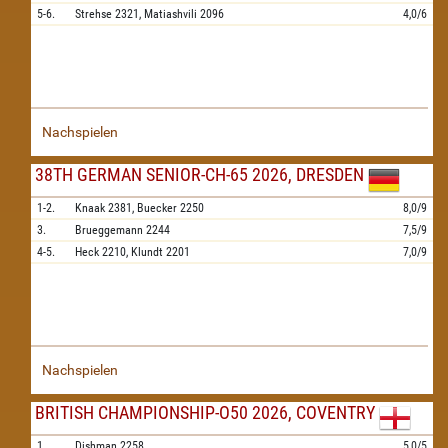
5-6.
Strehse
2321,
Matiashvili
2096
4,0/6
Nachspielen
38TH GERMAN SENIOR-CH-65 2026, DRESDEN
1-2.
Knaak
2381,
Buecker
2250
8,0/9
3.
Brueggemann
2244
7,5/9
4-5.
Heck
2210,
Klundt
2201
7,0/9
Nachspielen
BRITISH CHAMPIONSHIP-O50 2026, COVENTRY
1.
Dishman
2258
5,0/5