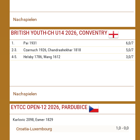
Nachspielen
BRITISH YOUTH-CH U14 2026, CONVENTRY
1.
Pai
1931
6,0/7
2-3.
Czarnuch
1926,
Chandrashekhar
1818
5,0/7
4-5.
Helsby
1786,
Wang
1612
3,0/7
Nachspielen
EYTCC OPEN-12 2026, PARDUBICE
Karlovic 2098,
Esmer 1829
1,0 - 0,0
Croatia-Luxembourg