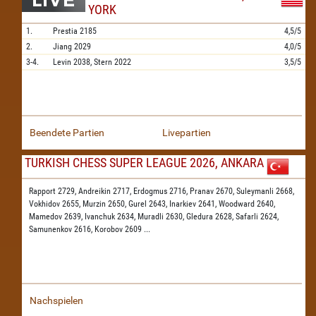
YORK
1.
Prestia
2185
4,5/5
2.
Jiang
2029
4,0/5
3-4.
Levin
2038,
Stern
2022
3,5/5
Beendete Partien
Livepartien
TURKISH CHESS SUPER LEAGUE 2026, ANKARA
Rapport 2729,
Andreikin 2717,
Erdogmus 2716,
Pranav 2670,
Suleymanli 2668,
Vokhidov 2655,
Murzin 2650,
Gurel 2643,
Inarkiev 2641,
Woodward 2640,
Mamedov 2639,
Ivanchuk 2634,
Muradli 2630,
Gledura 2628,
Safarli 2624,
Samunenkov 2616,
Korobov 2609
...
Nachspielen