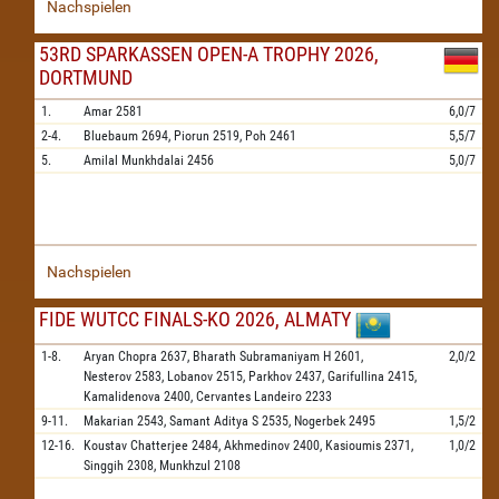
Nachspielen
53RD SPARKASSEN OPEN-A TROPHY 2026,
DORTMUND
1.
Amar
2581
6,0/7
2-4.
Bluebaum
2694,
Piorun
2519,
Poh
2461
5,5/7
5.
Amilal Munkhdalai
2456
5,0/7
Nachspielen
FIDE WUTCC FINALS-KO 2026, ALMATY
1-8.
Aryan Chopra
2637,
Bharath Subramaniyam H
2601,
2,0/2
Nesterov
2583,
Lobanov
2515,
Parkhov
2437,
Garifullina
2415,
Kamalidenova
2400,
Cervantes Landeiro
2233
9-11.
Makarian
2543,
Samant Aditya S
2535,
Nogerbek
2495
1,5/2
12-16.
Koustav Chatterjee
2484,
Akhmedinov
2400,
Kasioumis
2371,
1,0/2
Singgih
2308,
Munkhzul
2108