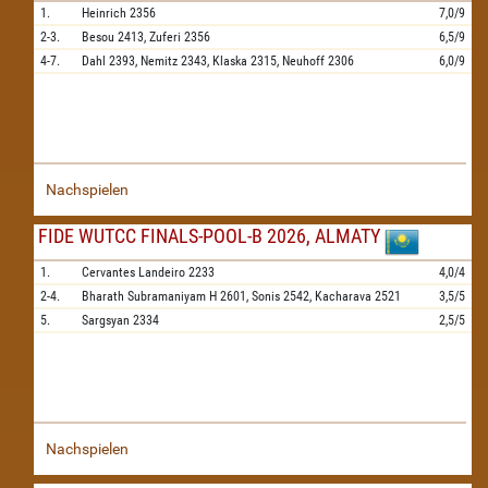
1.
Heinrich
2356
7,0/9
2-3.
Besou
2413,
Zuferi
2356
6,5/9
4-7.
Dahl
2393,
Nemitz
2343,
Klaska
2315,
Neuhoff
2306
6,0/9
Nachspielen
FIDE WUTCC FINALS-POOL-B 2026, ALMATY
1.
Cervantes Landeiro
2233
4,0/4
2-4.
Bharath Subramaniyam H
2601,
Sonis
2542,
Kacharava
2521
3,5/5
5.
Sargsyan
2334
2,5/5
Nachspielen