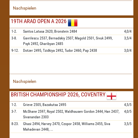
Nachspielen
19TH ARAD OPEN A 2026
1-2.
Santos Latasa
2620,
Bronstein
2484
4,0/4
3-8.
Gavrilescu
2537,
Bernadskiy
2507,
Magold
2501,
Sivuk
2499,
3,5/4
Psyk
2492,
Gharibyan
2485
9-12.
Dotzer
2495,
Tzidkiya
2492,
Tudor
2460,
Pap
2438
3,0/4
Nachspielen
BRITISH CHAMPIONSHIP 2026, COVENTRY
1-2.
Grieve
2505,
Bazakutsa
2495
4,5/5
3-7.
McShane
2597,
Royal
2502,
Waldhausen Gordon
2444,
Han
2437,
4,0/5
Sivanandan
2303
8-23.
Ghasi
2494,
Harvey
2470,
Czopor
2458,
Williams
2455,
Siva
3,5/5
Mahadevan
2448,
...