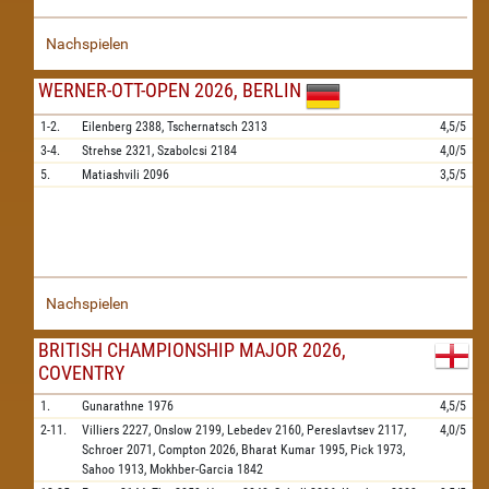
Nachspielen
WERNER-OTT-OPEN 2026, BERLIN
1-2.
Eilenberg
2388,
Tschernatsch
2313
4,5/5
3-4.
Strehse
2321,
Szabolcsi
2184
4,0/5
5.
Matiashvili
2096
3,5/5
Nachspielen
BRITISH CHAMPIONSHIP MAJOR 2026,
COVENTRY
1.
Gunarathne
1976
4,5/5
2-11.
Villiers
2227,
Onslow
2199,
Lebedev
2160,
Pereslavtsev
2117,
4,0/5
Schroer
2071,
Compton
2026,
Bharat Kumar
1995,
Pick
1973,
Sahoo
1913,
Mokhber-Garcia
1842