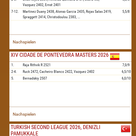
Vazquez
2402,
Ernst
2401
7-12.
Martinez Duany
2438,
Alonso Garcia
2435,
Rojas Salas
2419,
5,5/8
Spraggett
2414,
Christodoulou
2383,
...
Nachspielen
XIV CIDADE DE PONTEVEDRA MASTERS 2026
1.
Raja Rithvik R
2521
7,0/9
2-4.
Ruck
2472,
Cacheiro Blanco
2422,
Vazquez
2402
6,5/10
5.
Bernadskiy
2507
6,0/10
Nachspielen
TURKISH SECOND LEAGUE 2026, DENIZLI
PAMUKKALE