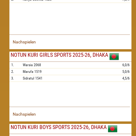
Nachspielen
NOTUN KURI GIRLS SPORTS 2025-26, DHAKA
1.
Warsia
2068
6,0/6
2.
Marufa
1519
5,0/6
3.
Sidratul
1541
4,5/6
Nachspielen
NOTUN KURI BOYS SPORTS 2025-26, DHAKA