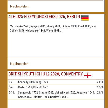
Nachspielen
4TH U25-ELO-YOUNGSTERS 2026, BERLIN
Matviienko 2245,
Nguyen 2041,
Zhang 2008,
Richter 1908,
Abed 1895,
von
Gehlen 1849,
Holovianko 1841,
Weng 1803
...
Nachspielen
BRITISH YOUTH-CH U12 2026, CONVENTRY
1-2.
Kennedy
1866,
Tang
1730
3,0/3
3-4.
Carter
1799,
Kilambi
1651
2,5/3
5-16.
Sennaroglu
1772,
Sriram
1742,
Maheshwari
1726,
Aggarwal
1644,
2,0/3
Gomez
1597,
Maitret
1586,
Bartlett
1563,
...