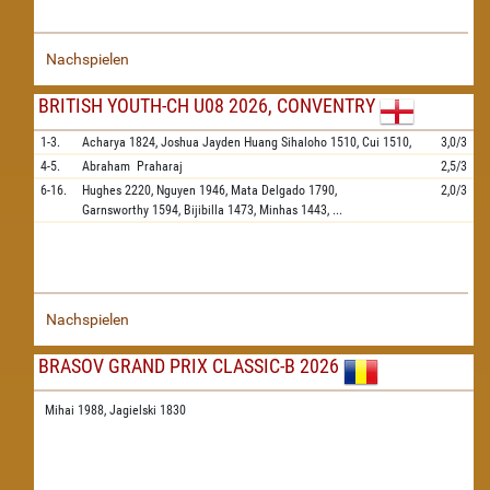
Nachspielen
BRITISH YOUTH-CH U08 2026, CONVENTRY
1-3.
Acharya
1824,
Joshua Jayden Huang Sihaloho
1510,
Cui
1510,
3,0/3
4-5.
Abraham
Praharaj
2,5/3
6-16.
Hughes
2220,
Nguyen
1946,
Mata Delgado
1790,
2,0/3
Garnsworthy
1594,
Bijibilla
1473,
Minhas
1443,
...
Nachspielen
BRASOV GRAND PRIX CLASSIC-B 2026
Mihai 1988,
Jagielski 1830