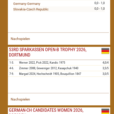
0,0 - 1,0
Germany-Germany
0,0 - 1,0
Slovakia-Czech Republic
Nachspielen
53RD SPARKASSEN OPEN-B TROPHY 2026,
DORTMUND
1-3.
Werner
2022,
Pick
2022,
Kandic
1975
4,0/4
4-6.
Zimmer
2088,
Geweniger
2012,
Kasapchuk
1940
3,5/5
7-9.
Margad
2024,
Hochscheidt
1905,
Bouquillion
1847
3,0/5
Nachspielen
GERMAN-CH CANDIDATES WOMEN 2026,