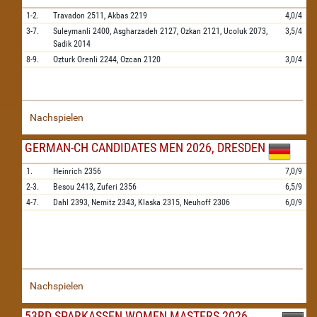
1-2.
Travadon
2511,
Akbas
2219
4,0/4
3-7.
Suleymanli
2400,
Asgharzadeh
2127,
Ozkan
2121,
Ucoluk
2073,
3,5/4
Sadik
2014
8-9.
Ozturk Orenli
2244,
Ozcan
2120
3,0/4
Nachspielen
GERMAN-CH CANDIDATES MEN 2026, DRESDEN
1.
Heinrich
2356
7,0/9
2-3.
Besou
2413,
Zuferi
2356
6,5/9
4-7.
Dahl
2393,
Nemitz
2343,
Klaska
2315,
Neuhoff
2306
6,0/9
Nachspielen
53RD SPARKASSEN WOMEN MASTERS 2026,