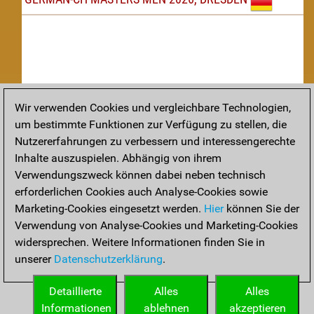
Wir verwenden Cookies und vergleichbare Technologien,
um bestimmte Funktionen zur Verfügung zu stellen, die
Nachspielen
Nutzererfahrungen zu verbessern und interessengerechte
Inhalte auszuspielen. Abhängig von ihrem
TAKTIK
Verwendungszweck können dabei neben technisch
erforderlichen Cookies auch Analyse-Cookies sowie
Taktikstellungen aus den heutigen Partien
Marketing-Cookies eingesetzt werden.
Hier
können Sie der
THEORIE
Verwendung von Analyse-Cookies und Marketing-Cookies
widersprechen. Weitere Informationen finden Sie in
Interessante Eröffnungstheorie aus aktuellen Partien
unserer
Datenschutzerklärung
.
ARCHIV
Detaillierte
Alles
Alles
Informationen
ablehnen
akzeptieren
Das Archiv der beendeten Turnier mit Tabellen und PGNs.