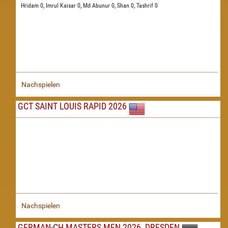
Hridam 0,
Imrul Kaisar 0,
Md Abunur 0,
Shan 0,
Tashrif 0
Nachspielen
GCT SAINT LOUIS RAPID 2026
Nachspielen
GERMAN-CH MASTERS MEN 2026, DRESDEN