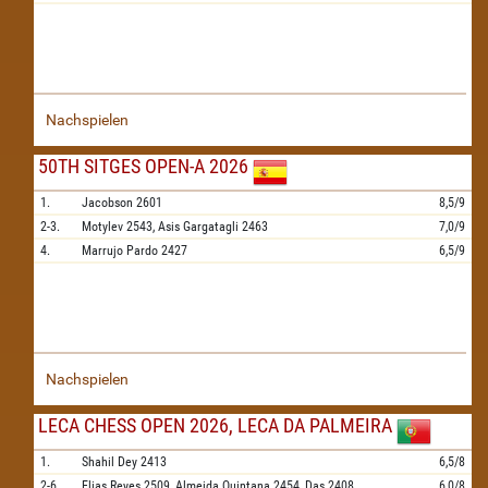
Nachspielen
50TH SITGES OPEN-A 2026
1.
Jacobson
2601
8,5/9
2-3.
Motylev
2543,
Asis Gargatagli
2463
7,0/9
4.
Marrujo Pardo
2427
6,5/9
Nachspielen
LECA CHESS OPEN 2026, LECA DA PALMEIRA
1.
Shahil Dey
2413
6,5/8
2-6.
Elias Reyes
2509,
Almeida Quintana
2454,
Das
2408,
6,0/8