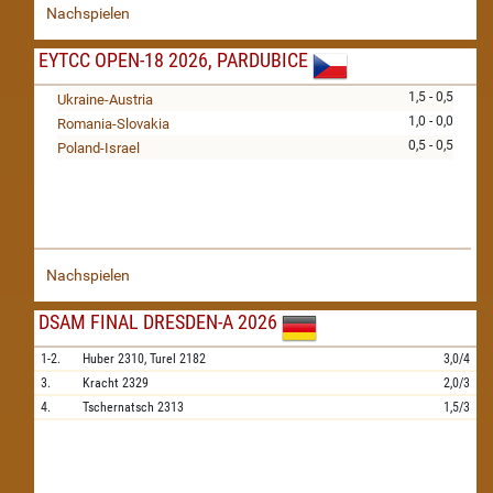
Nachspielen
EYTCC OPEN-18 2026, PARDUBICE
1,5 - 0,5
Ukraine-Austria
1,0 - 0,0
Romania-Slovakia
0,5 - 0,5
Poland-Israel
Nachspielen
DSAM FINAL DRESDEN-A 2026
1-2.
Huber
2310,
Turel
2182
3,0/4
3.
Kracht
2329
2,0/3
4.
Tschernatsch
2313
1,5/3