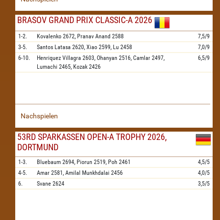
BRASOV GRAND PRIX CLASSIC-A 2026
1-2.
Kovalenko
2672,
Pranav Anand
2588
7,5/9
3-5.
Santos Latasa
2620,
Xiao
2599,
Lu
2458
7,0/9
6-10.
Henriquez Villagra
2603,
Ohanyan
2516,
Camlar
2497,
6,5/9
Lumachi
2465,
Kozak
2426
Nachspielen
53RD SPARKASSEN OPEN-A TROPHY 2026,
DORTMUND
1-3.
Bluebaum
2694,
Piorun
2519,
Poh
2461
4,5/5
4-5.
Amar
2581,
Amilal Munkhdalai
2456
4,0/5
6.
Svane
2624
3,5/5