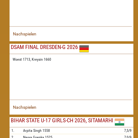
Nachspielen
DSAM FINAL DRESDEN-G 2026
Woest 1713,
Kreysin 1660
Nachspielen
BIHAR STATE U-17 GIRLS-CH 2026, SITAMARHI
1.
Arpita Singh
1558
7,5/9
2.
Navya Goenka
1525
7,0/9