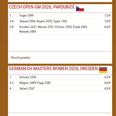
CZECH OPEN GM 2026, PARDUBICE
1.
Vogel
2499
7,5/9
2-4.
Vykouk
2504,
Shyam
2478,
Tippa
1563
7,0/9
5-9.
Korobov
2621,
Moroni
2551,
Pechac
2539,
Polak
2443,
6,5/9
Risteski
2408
Nachspielen
GERMAN-CH MASTERS WOMEN 2026, DRESDEN
1.
Schulze
2326
6,5/9
2-3.
Wagner
2409,
Papp
2282
6,0/9
4.
Safarli
2267
4,5/9