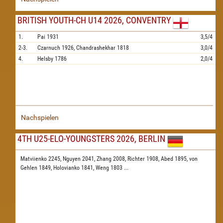
BRITISH YOUTH-CH U14 2026, CONVENTRY
1.
Pai
1931
3,5/4
2-3.
Czarnuch
1926,
Chandrashekhar
1818
3,0/4
4.
Helsby
1786
2,0/4
Nachspielen
4TH U25-ELO-YOUNGSTERS 2026, BERLIN
Matviienko 2245,
Nguyen 2041,
Zhang 2008,
Richter 1908,
Abed 1895,
von
Gehlen 1849,
Holovianko 1841,
Weng 1803
...