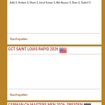
Adib 0,
Hridam 0,
Ilham 0,
Imrul Kaisar 0,
Md Abunur 0,
Shan 0,
Tashrif 0
Nachspielen
GCT SAINT LOUIS RAPID 2026
Nachspielen
GERMAN-CH MASTERS MEN 2026, DRESDEN