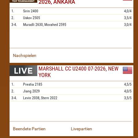
2026, ANKARA
1.
Sirin
2400
4,0/4
2.
Uskov
2505
3,5/4
3-4.
Muradli
2630,
Movahed
2595
3,0/4
Nachspielen
MARSHALL CC U2400 07-2026, NEW
YORK
1.
Prestia
2185
4,5/5
2.
Jiang
2029
4,0/5
3-4.
Levin
2038,
Stern
2022
3,5/5
Beendete Partien
Livepartien