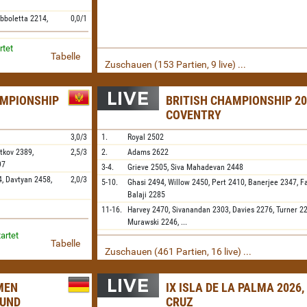
bboletta
2214,
0,0/1
rtet
Tabelle
Zuschauen (153 Partien, 9 live) ...
AMPIONSHIP
BRITISH CHAMPIONSHIP 20
COVENTRY
3,0/3
1.
Royal
2502
atkov
2389,
2,5/3
2.
Adams
2622
97
3-4.
Grieve
2505,
Siva Mahadevan
2448
4,
Davtyan
2458,
2,0/3
5-10.
Ghasi
2494,
Willow
2450,
Pert
2410,
Banerjee
2347,
F
Balaji
2285
11-16.
Harvey
2470,
Sivanandan
2303,
Davies
2276,
Turner
22
Murawski
2246,
...
artet
Tabelle
Zuschauen (461 Partien, 16 live) ...
MEN
IX ISLA DE LA PALMA 2026
MUND
CRUZ