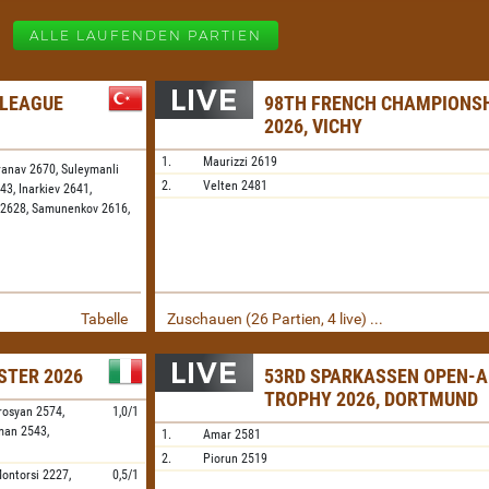
ALLE LAUFENDEN PARTIEN
 LEAGUE
98TH FRENCH CHAMPIONS
2026, VICHY
1.
Maurizzi
2619
ranav 2670,
Suleymanli
2.
Velten
2481
643,
Inarkiev 2641,
 2628,
Samunenkov 2616,
Tabelle
Zuschauen (26 Partien, 4 live) ...
STER 2026
53RD SPARKASSEN OPEN-A
TROPHY 2026, DORTMUND
rosyan
2574,
1,0/1
aman
2543,
1.
Amar
2581
2.
Piorun
2519
ontorsi
2227,
0,5/1