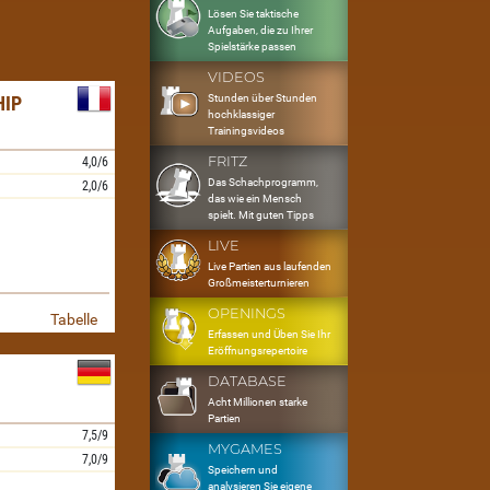
Lösen Sie taktische
Aufgaben, die zu Ihrer
Spielstärke passen
VIDEOS
Stunden über Stunden
HIP
hochklassiger
Trainingsvideos
FRITZ
4,0/6
Das Schachprogramm,
2,0/6
das wie ein Mensch
spielt. Mit guten Tipps
LIVE
Live Partien aus laufenden
Großmeisterturnieren
OPENINGS
Tabelle
Erfassen und Üben Sie Ihr
Eröffnungsrepertoire
DATABASE
Acht Millionen starke
Partien
7,5/9
MYGAMES
7,0/9
Speichern und
analysieren Sie eigene