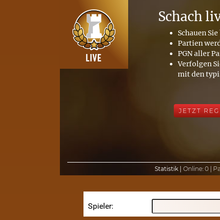
Schach li
Schauen Sie 
Partien wer
PGN aller Pa
Verfolgen Si
mit den typ
JETZT REG
Statistik |
Online:
0 |
Pa
Spieler