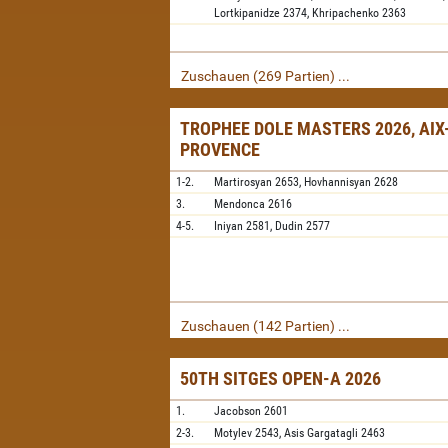
Lortkipanidze
2374,
Khripachenko
2363
Zuschauen (269 Partien) ...
TROPHEE DOLE MASTERS 2026, AIX
PROVENCE
1-2.
Martirosyan
2653,
Hovhannisyan
2628
3.
Mendonca
2616
4-5.
Iniyan
2581,
Dudin
2577
Zuschauen (142 Partien) ...
50TH SITGES OPEN-A 2026
1.
Jacobson
2601
2-3.
Motylev
2543,
Asis Gargatagli
2463