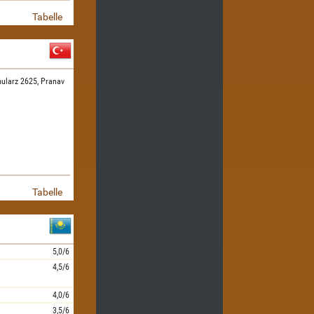
Tabelle
ularz 2625,
Pranav
Tabelle
5,0/6
4,5/6
4,0/6
3,5/6