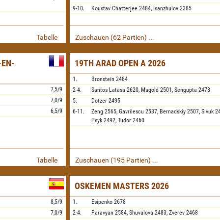
9-10.
Koustav Chatterjee
2484,
Isanzhulov
2385
Tabelle
Zuschauen (62 Partien) ...
-EN-
19TH ARAD OPEN A 2026
1.
Bronstein
2484
7,5/9
2-4.
Santos Latasa
2620,
Magold
2501,
Sengupta
2473
7,0/9
5.
Dotzer
2495
6,5/9
6-11.
Zeng
2565,
Gavrilescu
2537,
Bernadskiy
2507,
Sivuk
2
Psyk
2492,
Tudor
2460
Tabelle
Zuschauen (195 Partien) ...
OSKEMEN MASTERS 2026
8,5/9
1.
Esipenko
2678
7,0/9
2-4.
Paravyan
2584,
Shuvalova
2483,
Zverev
2468