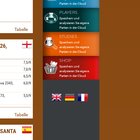
Partien in der Cloud
PLAYERS
Speichern und
analysieren Sie eigene
Partien in der Cloud
Tabelle
STUDIES
Speichern und
26,
analysieren Sie eigene
Partien in der Cloud
SHOP
7,5/9
Speichern und
7,0/9
analysieren Sie eigene
Partien in der Cloud
6,5/9
ava
2343,
6,0/9
73,
5,5/9
Tabelle
, SANTA