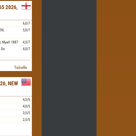
5 2026,
6,0/7
50,
5,0/7
0,
Myall
1887
4,5/7
,
De
4,0/7
Tabelle
26, NEW
4,5/5
4,0/5
3,5/5
2,5/5