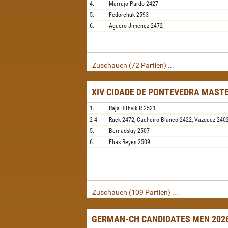
4.
Marrujo Pardo
2427
5.
Fedorchuk
2593
6.
Aguero Jimenez
2472
Zuschauen (72 Partien) ...
XIV CIDADE DE PONTEVEDRA MAST
1.
Raja Rithvik R
2521
2-4.
Ruck
2472,
Cacheiro Blanco
2422,
Vazquez
240
5.
Bernadskiy
2507
6.
Elias Reyes
2509
Zuschauen (109 Partien) ...
GERMAN-CH CANDIDATES MEN 2026