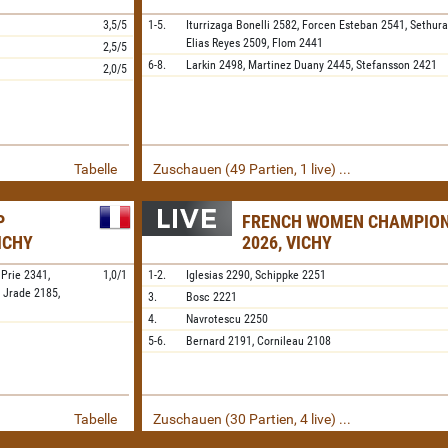
3,5/5
1-5.
Iturrizaga Bonelli
2582,
Forcen Esteban
2541,
Sethur
Elias Reyes
2509,
Flom
2441
2,5/5
6-8.
Larkin
2498,
Martinez Duany
2445,
Stefansson
2421
2,0/5
Tabelle
Zuschauen (49 Partien, 1 live) ...
P
FRENCH WOMEN CHAMPION
ICHY
2026, VICHY
,
Prie
2341,
1,0/1
1-2.
Iglesias
2290,
Schippke
2251
,
Jrade
2185,
3.
Bosc
2221
4.
Navrotescu
2250
5-6.
Bernard
2191,
Cornileau
2108
Tabelle
Zuschauen (30 Partien, 4 live) ...