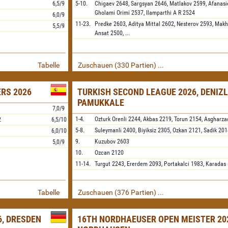
6,5/9
5-10.
Chigaev
2648,
Sargsyan
2646,
Matlakov
2599,
Afanasi
Gholami Orimi
2537,
Ilamparthi A R
2524
6,0/9
11-23.
Predke
2603,
Aditya Mittal
2602,
Nesterov
2593,
Makh
5,5/9
Ansat
2500,
...
Tabelle
Zuschauen (330 Partien) ...
ERS 2026
TURKISH SECOND LEAGUE 2026, DENIZL
PAMUKKALE
7,0/9
1-4.
Ozturk Orenli
2244,
Akbas
2219,
Torun
2154,
Asgharza
2
6,5/10
5-8.
Suleymanli
2400,
Biyiksiz
2305,
Ozkan
2121,
Sadik
201
6,0/10
9.
Kuzubov
2603
5,0/9
10.
Ozcan
2120
11-14.
Turgut
2243,
Ererdem
2093,
Portakalci
1983,
Karadas
Tabelle
Zuschauen (376 Partien) ...
, DRESDEN
16TH NORDHAEUSER OPEN MEISTER 20