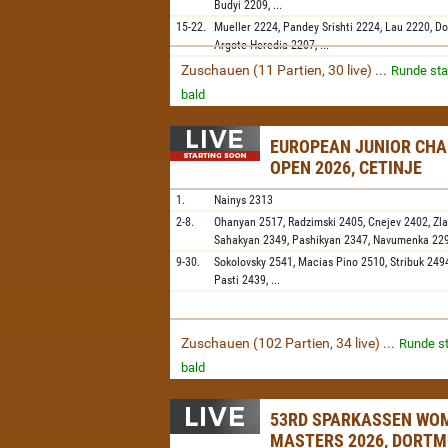
Budyi
2209,
...
15-22.
Mueller
2224,
Pandey Srishti
2224,
Lau
2220,
Do
Argote Heredia
2207,
...
Zuschauen (11 Partien, 30 live) ...
Runde sta
bald
EUROPEAN JUNIOR CH
OPEN 2026, CETINJE
1.
Nainys
2313
2-8.
Ohanyan
2517,
Radzimski
2405,
Cnejev
2402,
Zl
Sahakyan
2349,
Pashikyan
2347,
Navumenka
22
9-30.
Sokolovsky
2541,
Macias Pino
2510,
Stribuk
249
Pasti
2439,
...
Zuschauen (102 Partien, 34 live) ...
Runde st
bald
53RD SPARKASSEN WO
MASTERS 2026, DORT