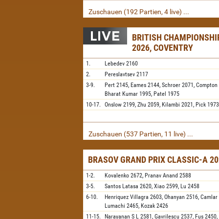
Zuschauen (192 Partien, 4 live) ...
BRITISH CHAMPIONSH
2026, COVENTRY
1.
Lebedev
2160
2.
Pereslavtsev
2117
3-9.
Pert
2145,
Eames
2144,
Schroer
2071,
Compton
Bharat Kumar
1995,
Patel
1975
10-17.
Onslow
2199,
Zhu
2059,
Kilambi
2021,
Pick
1973
Zuschauen (537 Partien, 11 live) ...
BRASOV GRAND PRIX CLASSIC-A 20
1-2.
Kovalenko
2672,
Pranav Anand
2588
3-5.
Santos Latasa
2620,
Xiao
2599,
Lu
2458
6-10.
Henriquez Villagra
2603,
Ohanyan
2516,
Camlar
Lumachi
2465,
Kozak
2426
11-15.
Narayanan S L
2581,
Gavrilescu
2537,
Fus
2450,