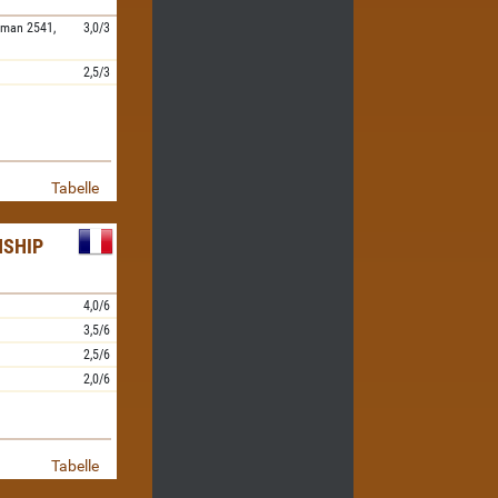
aman
2541,
3,0/3
2,5/3
Tabelle
SHIP
4,0/6
3,5/6
2,5/6
2,0/6
Tabelle