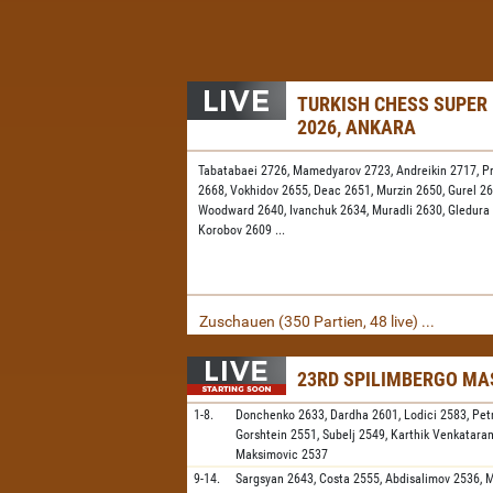
TURKISH CHESS SUPER
2026, ANKARA
Tabatabaei 2726,
Mamedyarov 2723,
Andreikin 2717,
P
2668,
Vokhidov 2655,
Deac 2651,
Murzin 2650,
Gurel 2
Woodward 2640,
Ivanchuk 2634,
Muradli 2630,
Gledura
Korobov 2609
...
Zuschauen (350 Partien, 48 live) ...
23RD SPILIMBERGO MA
1-8.
Donchenko
2633,
Dardha
2601,
Lodici
2583,
Pet
Gorshtein
2551,
Subelj
2549,
Karthik Venkatar
Maksimovic
2537
9-14.
Sargsyan
2643,
Costa
2555,
Abdisalimov
2536,
M