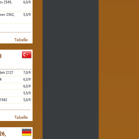
ev
2549,
6,0/9
nev
2562,
5,5/9
Tabelle
I
deh
2127
7,0/9
4
6,5/9
6,0/9
5,5/9
1942
5,0/9
Tabelle
26,