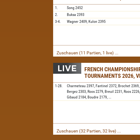
1.
Song
2452
2.
Buksa
2393
3-4.
Wagner
2409,
Kulon
2395
Zuschauen (11 Partien, 1 live) ...
FRENCH CHAMPIONSHI
TOURNAMENTS 2026, V
1-28.
Charmeteau
2397,
Fantinel
2372,
Brochet
2369
Bergez
2303,
Roos
2279,
Breuil
2231,
Roos
2226
Gibaud
2184,
Boudre
2179,
...
Zuschauen (32 Partien, 32 live) ...