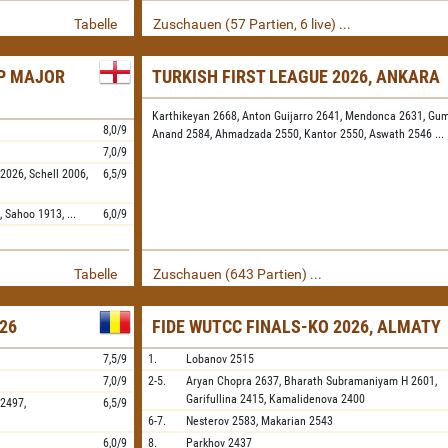
Tabelle
Zuschauen (57 Partien, 6 live) ...
IP MAJOR
TURKISH FIRST LEAGUE 2026, ANKARA
Karthikeyan 2668,
Anton Guijarro 2641,
Mendonca 2631,
Gum
8,0/9
Anand 2584,
Ahmadzada 2550,
Kantor 2550,
Aswath 2546
...
7,0/9
2026,
Schell
2006,
6,5/9
,
Sahoo
1913,
...
6,0/9
Tabelle
Zuschauen (643 Partien) ...
26
FIDE WUTCC FINALS-KO 2026, ALMATY
7,5/9
1.
Lobanov
2515
7,0/9
2-5.
Aryan Chopra
2637,
Bharath Subramaniyam H
2601,
Garifullina
2415,
Kamalidenova
2400
2497,
6,5/9
6-7.
Nesterov
2583,
Makarian
2543
6,0/9
8.
Parkhov
2437