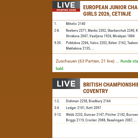
EUROPEAN JUNIOR CH
GIRLS 2026, CETINJE
1.
Mihelic
2140
2-8.
Roebers
2371,
Manko
2302,
Skarbarchuk
2240,
K
Striskova
2047,
Vasiljeva
1924,
Mirakyan
1884
9-20.
Piddubna
2266,
Valcu
2202,
Beber
2162,
Tsakon
Maklakova
2135,
...
Zuschauen (63 Partien, 21 live) ...
Runde sta
bald
BRITISH CHAMPIONSHIP
COVENTRY
1-2.
Dishman
2258,
Bradbury
2164
3-4.
Ledger
2101,
Kett
2097
5-13.
Webb
2232,
Duncan
2147,
Pitcher
2142,
Burrow
Briggs
2119,
Crocker
2088,
Rasalingam
2087,
...