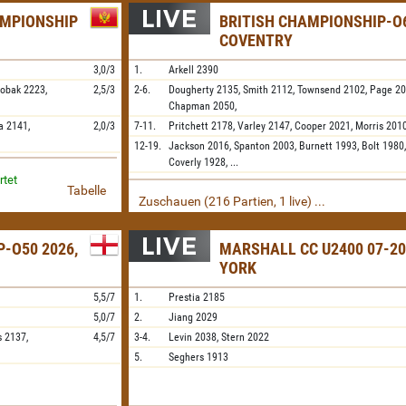
AMPIONSHIP
BRITISH CHAMPIONSHIP-O6
COVENTRY
3,0/3
1.
Arkell
2390
obak
2223,
2,5/3
2-6.
Dougherty
2135,
Smith
2112,
Townsend
2102,
Page
20
Chapman
2050,
a
2141,
2,0/3
7-11.
Pritchett
2178,
Varley
2147,
Cooper
2021,
Morris
201
12-19.
Jackson
2016,
Spanton
2003,
Burnett
1993,
Bolt
1980
Coverly
1928,
...
rtet
Tabelle
Zuschauen (216 Partien, 1 live) ...
-O50 2026,
MARSHALL CC U2400 07-20
YORK
5,5/7
1.
Prestia
2185
5,0/7
2.
Jiang
2029
s
2137,
4,5/7
3-4.
Levin
2038,
Stern
2022
5.
Seghers
1913