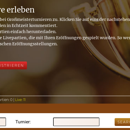
ve erleben
bei Großmeisterturnieren zu. Klicken Sie auf eins der nachstehe
den in Echtzeit kommentiert.
rtien einfach herunterladen.
e Livepartien, die mit Ihren Eröffnungen gespielt wurden. So wer
ischen Eröffnungsstellungen.
ISTRIEREN
rtien:
0 |
Live:
11
Turnier