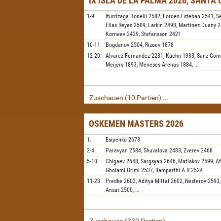
IX ISLA DE LA PALMA 2026, SANTA
1-9.
Iturrizaga Bonelli
2582,
Forcen Esteban
2541,
S
Elias Reyes
2509,
Larkin
2498,
Martinez Duany
2
Korneev
2429,
Stefansson
2421
10-11.
Bogdanov
2504,
Rizoev
1878
12-20.
Alvarez Fernandez
2281,
Kuehn
1933,
Sanz Gom
Meijers
1893,
Meneses Arenas
1884,
...
Zuschauen (10 Partien) ...
OSKEMEN MASTERS 2026
1.
Esipenko
2678
2-4.
Paravyan
2584,
Shuvalova
2483,
Zverev
2468
5-10.
Chigaev
2648,
Sargsyan
2646,
Matlakov
2599,
A
Gholami Orimi
2537,
Ilamparthi A R
2524
11-23.
Predke
2603,
Aditya Mittal
2602,
Nesterov
2593
Ansat
2500,
...