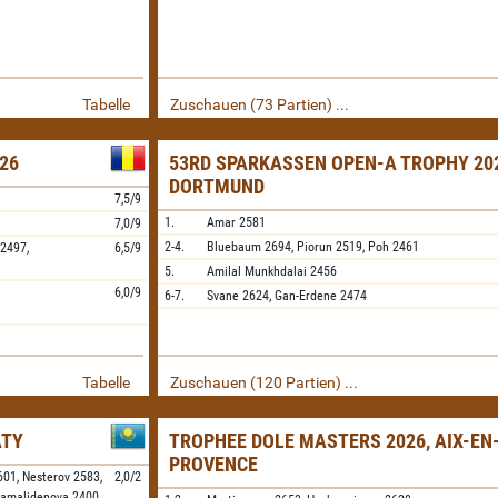
Tabelle
Zuschauen (73 Partien) ...
26
53RD SPARKASSEN OPEN-A TROPHY 202
DORTMUND
7,5/9
1.
Amar
2581
7,0/9
2-4.
Bluebaum
2694,
Piorun
2519,
Poh
2461
2497,
6,5/9
5.
Amilal Munkhdalai
2456
6,0/9
6-7.
Svane
2624,
Gan-Erdene
2474
Tabelle
Zuschauen (120 Partien) ...
ATY
TROPHEE DOLE MASTERS 2026, AIX-EN
PROVENCE
601,
Nesterov
2583,
2,0/2
amalidenova
2400,