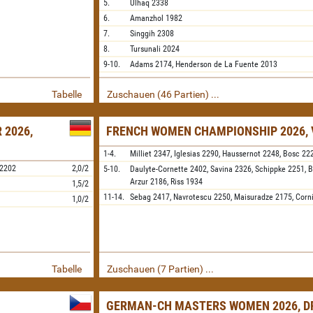
5.
Ulhaq
2338
6.
Amanzhol
1982
7.
Singgih
2308
8.
Tursunali
2024
9-10.
Adams
2174,
Henderson de La Fuente
2013
Tabelle
Zuschauen (46 Partien) ...
 2026,
FRENCH WOMEN CHAMPIONSHIP 2026, 
1-4.
Milliet
2347,
Iglesias
2290,
Haussernot
2248,
Bosc
22
2202
2,0/2
5-10.
Daulyte-Cornette
2402,
Savina
2326,
Schippke
2251,
B
Arzur
2186,
Riss
1934
1,5/2
11-14.
Sebag
2417,
Navrotescu
2250,
Maisuradze
2175,
Corn
1,0/2
Tabelle
Zuschauen (7 Partien) ...
GERMAN-CH MASTERS WOMEN 2026, D