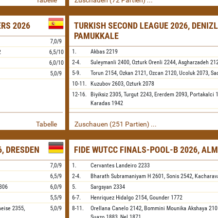
Tabelle
Zuschauen (72 Partien) ...
ERS 2026
TURKISH SECOND LEAGUE 2026, DENIZL
PAMUKKALE
7,0/9
1.
Akbas
2219
2
6,5/10
2-4.
Suleymanli
2400,
Ozturk Orenli
2244,
Asgharzadeh
21
6,0/10
5-9.
Torun
2154,
Ozkan
2121,
Ozcan
2120,
Ucoluk
2073,
Sa
5,0/9
10-11.
Kuzubov
2603,
Ozturk
2078
12-16.
Biyiksiz
2305,
Turgut
2243,
Ererdem
2093,
Portakalci
1
Karadas
1942
Tabelle
Zuschauen (251 Partien) ...
, DRESDEN
FIDE WUTCC FINALS-POOL-B 2026, AL
7,0/9
1.
Cervantes Landeiro
2233
6,5/9
2-4.
Bharath Subramaniyam H
2601,
Sonis
2542,
Kacharav
306
6,0/9
5.
Sargsyan
2334
5,5/9
6-7.
Henriquez Hidalgo
2154,
Gounder
1772
neise
2355,
5,0/9
8-11.
Orellana Canelo
2142,
Bommini Mounika Akshaya
210
Suazo
1883,
Nel
1871