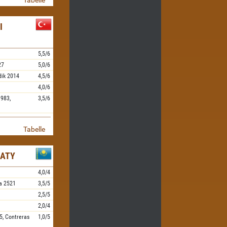
Tabelle
I
5,5/6
27
5,0/6
dik
2014
4,5/6
4,0/6
983,
3,5/6
Tabelle
MATY
4,0/4
a
2521
3,5/5
2,5/5
2,0/4
5,
Contreras
1,0/5