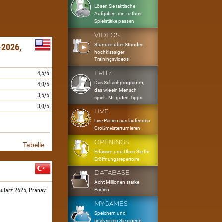
Lösen Sie taktische
Aufgaben, die zu Ihrer
Spielstärke passen
VIDEOS
Stunden über Stunden
2026,
hochklassiger
Trainingsvideos
FRITZ
4,5/5
Das Schachprogramm,
4,0/5
das wie ein Mensch
3,5/5
spielt. Mit guten Tipps
3,0/5
LIVE
Live Partien aus laufenden
Großmeisterturnieren
OPENINGS
Tabelle
Erfassen und Üben Sie Ihr
Eröffnungsrepertoire
DATABASE
Acht Millionen starke
Partien
ularz 2625,
Pranav
MYGAMES
Speichern und
analysieren Sie eigene