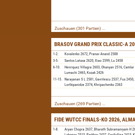
Zuschauen (301 Partien) ...
BRASOV GRAND PRIX CLASSIC-A 20
1-2.
Kovalenko
2672,
Pranav Anand
2588
3-5.
Santos Latasa
2620,
Xiao
2599,
Lu
2458
6-10.
Henriquez Villagra
2603,
Ohanyan
2516,
Camlar
Lumachi
2465,
Kozak
2426
11-15.
Narayanan S L
2581,
Gavrilescu
2537,
Fus
2450,
Lortkipanidze
2374,
Khripachenko
2363
Zuschauen (269 Partien) ...
FIDE WUTCC FINALS-KO 2026, ALM
1-8.
Aryan Chopra
2637,
Bharath Subramaniyam H
2
Lobanov
2515,
Parkhov
2437,
Garifullina
2415,
K