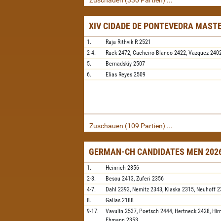
Zuschauen (330 Partien) ...
XIV CIDADE DE PONTEVEDRA MAST
1.
Raja Rithvik R
2521
2-4.
Ruck
2472,
Cacheiro Blanco
2422,
Vazquez
240
5.
Bernadskiy
2507
6.
Elias Reyes
2509
Zuschauen (109 Partien) ...
GERMAN-CH CANDIDATES MEN 2026
1.
Heinrich
2356
2-3.
Besou
2413,
Zuferi
2356
4-7.
Dahl
2393,
Nemitz
2343,
Klaska
2315,
Neuhoff
2
8.
Gallas
2188
9-17.
Vavulin
2537,
Poetsch
2444,
Hertneck
2428,
Hir
Ehmann
2353,
...