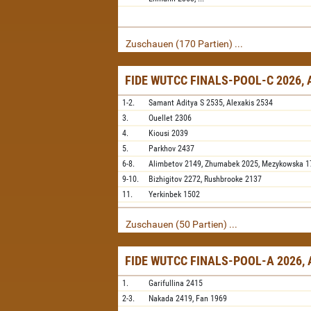
Zuschauen (170 Partien) ...
FIDE WUTCC FINALS-POOL-C 2026,
1-2.
Samant Aditya S
2535,
Alexakis
2534
3.
Ouellet
2306
4.
Kiousi
2039
5.
Parkhov
2437
6-8.
Alimbetov
2149,
Zhumabek
2025,
Mezykowska
1
9-10.
Bizhigitov
2272,
Rushbrooke
2137
11.
Yerkinbek
1502
Zuschauen (50 Partien) ...
FIDE WUTCC FINALS-POOL-A 2026,
1.
Garifullina
2415
2-3.
Nakada
2419,
Fan
1969