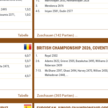
1-2.
Martirosyan
2653,
Hovhannisyan
2628
3.
Mendonca
2616
k
2495
1,5/2
4-5.
Iniyan
2581,
Dudin
2577
sioumis
2371,
1,0/2
Tabelle
Zuschauen (142 Partien) ...
BRITISH CHAMPIONSHIP 2026, COVENT
6,0/7
1.
Royal
2502
5,5/7
2-6.
Adams
2622,
Grieve
2505,
Bazakutsa
2495,
Williams
2
Roberson
2439
ta
2473,
5,0/7
7-13.
McShane
2597,
Ghasi
2494,
Harvey
2470,
Willow
2450
Mahadevan
2448,
...
4,5/7
Tabelle
Zuschauen (365 Partien) ...