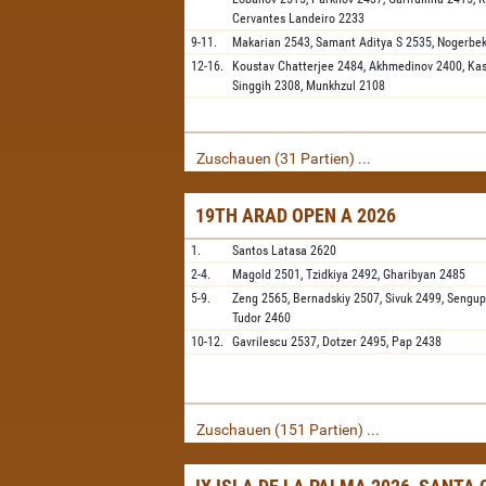
Cervantes Landeiro
2233
9-11.
Makarian
2543,
Samant Aditya S
2535,
Nogerbe
12-16.
Koustav Chatterjee
2484,
Akhmedinov
2400,
Ka
Singgih
2308,
Munkhzul
2108
Zuschauen (31 Partien) ...
19TH ARAD OPEN A 2026
1.
Santos Latasa
2620
2-4.
Magold
2501,
Tzidkiya
2492,
Gharibyan
2485
5-9.
Zeng
2565,
Bernadskiy
2507,
Sivuk
2499,
Sengup
Tudor
2460
10-12.
Gavrilescu
2537,
Dotzer
2495,
Pap
2438
Zuschauen (151 Partien) ...