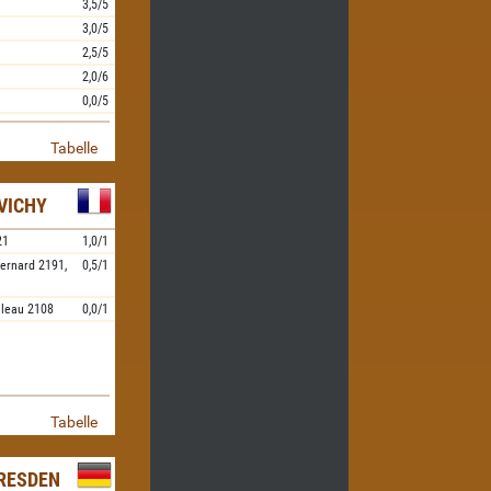
3,5/5
3,0/5
2,5/5
2,0/6
0,0/5
Tabelle
VICHY
21
1,0/1
ernard
2191,
0,5/1
ileau
2108
0,0/1
Tabelle
RESDEN