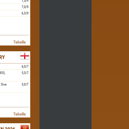
7,5/9
7,0/9
6,5/9
Tabelle
RY
6,0/7
455,
5,5/7
,
Siva
5,0/7
Tabelle