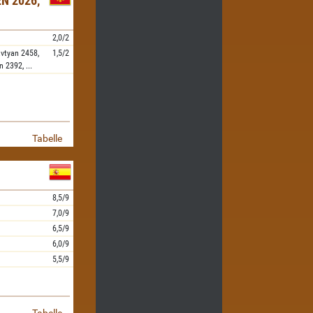
N 2026,
2,0/2
vtyan
2458,
1,5/2
n
2392,
...
Tabelle
8,5/9
7,0/9
6,5/9
6,0/9
5,5/9