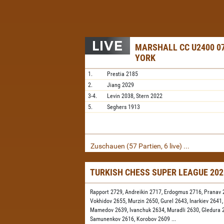
MARSHALL CC U2400 07
YORK
1.
Prestia
2185
2.
Jiang
2029
3-4.
Levin
2038,
Stern
2022
5.
Seghers
1913
Zuschauen (57 Partien, 6 live) ...
TURKISH CHESS SUPER LEAGUE 20
Rapport 2729,
Andreikin 2717,
Erdogmus 2716,
Pranav 
Vokhidov 2655,
Murzin 2650,
Gurel 2643,
Inarkiev 2641
Mamedov 2639,
Ivanchuk 2634,
Muradli 2630,
Gledura 
Samunenkov 2616,
Korobov 2609
...