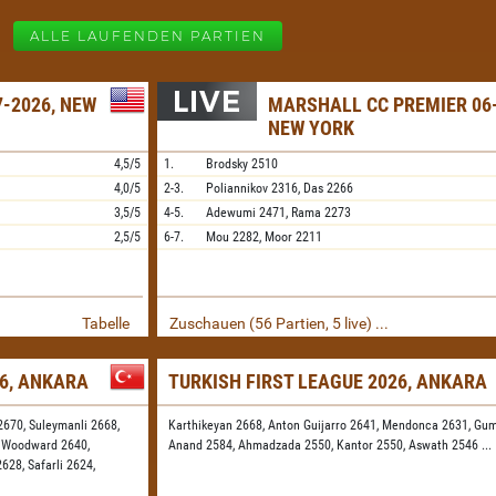
ALLE LAUFENDEN PARTIEN
-2026, NEW
MARSHALL CC PREMIER 06-
NEW YORK
4,5/5
1.
Brodsky
2510
4,0/5
2-3.
Poliannikov
2316,
Das
2266
3,5/5
4-5.
Adewumi
2471,
Rama
2273
2,5/5
6-7.
Mou
2282,
Moor
2211
Tabelle
Zuschauen (56 Partien, 5 live) ...
26, ANKARA
TURKISH FIRST LEAGUE 2026, ANKARA
2670,
Suleymanli 2668,
Karthikeyan 2668,
Anton Guijarro 2641,
Mendonca 2631,
Gum
,
Woodward 2640,
Anand 2584,
Ahmadzada 2550,
Kantor 2550,
Aswath 2546
...
2628,
Safarli 2624,