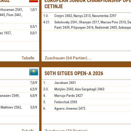
 CRUZ
EUROPEAN JUNIOR CHAMPIONSHIP OPE
CETINJE
ethuraman
2541,
1,0/1
445,
Flom
2441,
1-3.
Cnejev
2402,
Nainys
2313,
Navumenka
2297
4-21.
Sokolovsky
2541,
Ohanyan
2517,
Macias Pino
2510,
Da
0,5/1
Pasti
2439,
Piliposyan
2416,
Radzimski
2405,
Sukiasya
ez
1927,
0,0/1
Tabelle
Zuschauen (64 Partien) ...
50TH SITGES OPEN-A 2026
7,0/9
1.
Jacobson
2601
6,5/9
2-3.
Motylev
2543,
Asis Gargatagli
2463
fanasiev
2549,
6,0/9
4.
Marrujo Pardo
2427
5.
Fedorchuk
2593
,
Makhnev
2562,
5,5/9
6.
Aguero Jimenez
2472