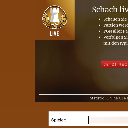
Schach li
Schauen Sie 
Partien wer
PGN aller Pa
Verfolgen Si
mit den typ
JETZT REG
Statistik |
Online:
0 |
Pa
Spieler