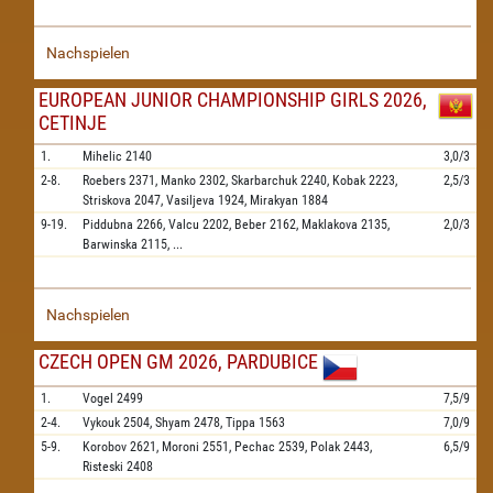
Nachspielen
EUROPEAN JUNIOR CHAMPIONSHIP GIRLS 2026,
CETINJE
1.
Mihelic
2140
3,0/3
2-8.
Roebers
2371,
Manko
2302,
Skarbarchuk
2240,
Kobak
2223,
2,5/3
Striskova
2047,
Vasiljeva
1924,
Mirakyan
1884
9-19.
Piddubna
2266,
Valcu
2202,
Beber
2162,
Maklakova
2135,
2,0/3
Barwinska
2115,
...
Nachspielen
CZECH OPEN GM 2026, PARDUBICE
1.
Vogel
2499
7,5/9
2-4.
Vykouk
2504,
Shyam
2478,
Tippa
1563
7,0/9
5-9.
Korobov
2621,
Moroni
2551,
Pechac
2539,
Polak
2443,
6,5/9
Risteski
2408