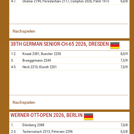
4-7.
Onslow
2199,
Pereslavtsev
2117,
Compton
2026,
Patel
1975
6,0/8
Nachspielen
38TH GERMAN SENIOR-CH-65 2026, DRESDEN
1-2.
Knaak
2381,
Buecker
2250
8,0/9
3.
Brueggemann
2244
7,5/9
4-5.
Heck
2210,
Klundt
2201
7,0/9
Nachspielen
WERNER-OTT-OPEN 2026, BERLIN
1.
Eilenberg
2388
7,0/8
2-3.
Tschernatsch
2313,
Petersen
2296
6,5/8