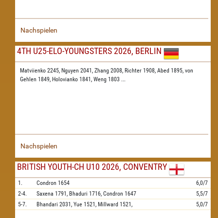
Nachspielen
4TH U25-ELO-YOUNGSTERS 2026, BERLIN
Matviienko 2245,
Nguyen 2041,
Zhang 2008,
Richter 1908,
Abed 1895,
von
Gehlen 1849,
Holovianko 1841,
Weng 1803
...
Nachspielen
BRITISH YOUTH-CH U10 2026, CONVENTRY
1.
Condron
1654
6,0/7
2-4.
Saxena
1791,
Bhaduri
1716,
Condron
1647
5,5/7
5-7.
Bhandari
2031,
Yue
1521,
Millward
1521,
5,0/7