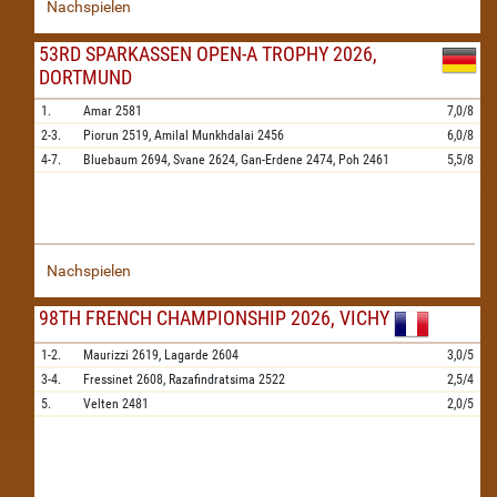
Nachspielen
53RD SPARKASSEN OPEN-A TROPHY 2026,
DORTMUND
1.
Amar
2581
7,0/8
2-3.
Piorun
2519,
Amilal Munkhdalai
2456
6,0/8
4-7.
Bluebaum
2694,
Svane
2624,
Gan-Erdene
2474,
Poh
2461
5,5/8
Nachspielen
98TH FRENCH CHAMPIONSHIP 2026, VICHY
1-2.
Maurizzi
2619,
Lagarde
2604
3,0/5
3-4.
Fressinet
2608,
Razafindratsima
2522
2,5/4
5.
Velten
2481
2,0/5