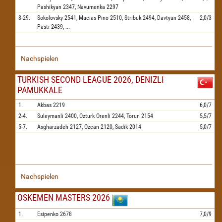
Pashikyan
2347,
Navumenka
2297
8-29.
Sokolovsky
2541,
Macias Pino
2510,
Stribuk
2494,
Davtyan
2458,
2,0/3
Pasti
2439,
...
Nachspielen
TURKISH SECOND LEAGUE 2026, DENIZLI
PAMUKKALE
1.
Akbas
2219
6,0/7
2-4.
Suleymanli
2400,
Ozturk Orenli
2244,
Torun
2154
5,5/7
5-7.
Asgharzadeh
2127,
Ozcan
2120,
Sadik
2014
5,0/7
Nachspielen
OSKEMEN MASTERS 2026
1.
Esipenko
2678
7,0/9