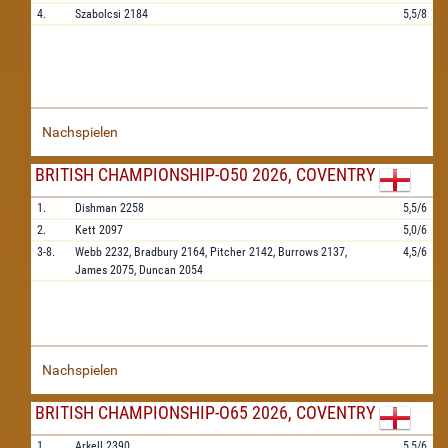
4.
Szabolcsi
2184
5,5/8
Nachspielen
BRITISH CHAMPIONSHIP-O50 2026, COVENTRY
1.
Dishman
2258
5,5/6
2.
Kett
2097
5,0/6
3-8.
Webb
2232,
Bradbury
2164,
Pitcher
2142,
Burrows
2137,
4,5/6
James
2075,
Duncan
2054
Nachspielen
BRITISH CHAMPIONSHIP-O65 2026, COVENTRY
1.
Arkell
2390
5,5/6