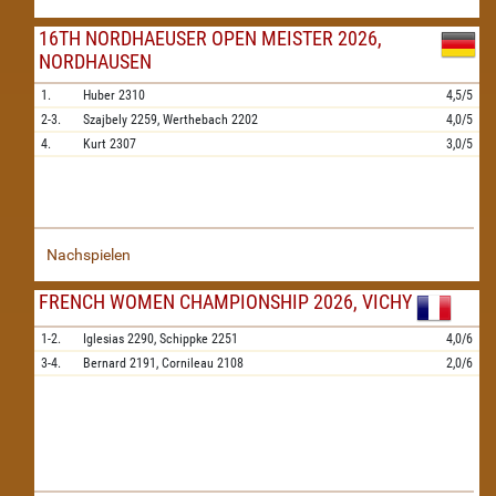
16TH NORDHAEUSER OPEN MEISTER 2026,
NORDHAUSEN
1.
Huber
2310
4,5/5
2-3.
Szajbely
2259,
Werthebach
2202
4,0/5
4.
Kurt
2307
3,0/5
Nachspielen
FRENCH WOMEN CHAMPIONSHIP 2026, VICHY
1-2.
Iglesias
2290,
Schippke
2251
4,0/6
3-4.
Bernard
2191,
Cornileau
2108
2,0/6