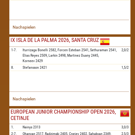
Nachspielen
IX ISLA DE LA PALMA 2026, SANTA CRUZ
1-7.
Iturrizaga Bonelli
2582,
Forcen Esteban
2541,
Sethuraman
2541,
2,0/2
Elias Reyes
2509,
Larkin
2498,
Martinez Duany
2445,
Korneev
2429
8.
Stefansson
2421
1,5/2
Nachspielen
EUROPEAN JUNIOR CHAMPIONSHIP OPEN 2026,
CETINJE
1.
Nainys
2313
3,0/3
2-7.
Ohanyan
2517,
Radzimski
2405,
Cnejev
2402,
Sahakyan
2349,
2,5/3