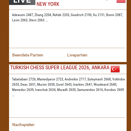
NEW YORK
Adewumi 2487,
Zhang 2204,
Rohde 2203,
Goodrich 2190,
Xu 2151,
Bonin 2087,
Levin 2063,
Stern 2063
...
Beendete Partien
Livepartien
TURKISH CHESS SUPER LEAGUE 2026, ANKARA
Tabatabaei 2726,
Mamedyarov 2723,
Andreikin 2717,
Suleymanli 2668,
Vokhidov
2655,
Deac 2651,
Murzin 2650,
Gurel 2643,
Inarkiev 2641,
Woodward 2640,
Mamedov 2639,
Ivanchuk 2634,
Muradli 2630,
Samunenkov 2616,
Korobov 2609
...
Nachspielen