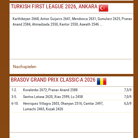
TURKISH FIRST LEAGUE 2026, ANKARA
Karthikeyan 2668,
Anton Guijarro 2641,
Mendonca 2631,
Gumularz 2625,
Pranav
Anand 2584,
Ahmadzada 2550,
Kantor 2550,
Aswath 2546
...
Nachspielen
BRASOV GRAND PRIX CLASSIC-A 2026
1-2.
Kovalenko
2672,
Pranav Anand
2588
7,5/9
3-5.
Santos Latasa
2620,
Xiao
2599,
Lu
2458
7,0/9
6-10.
Henriquez Villagra
2603,
Ohanyan
2516,
Camlar
2497,
6,5/9
Lumachi
2465,
Kozak
2426