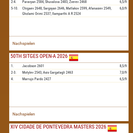
2-4.
Paravyan
2584,
Shuvalova
2483,
Zverev
2468
6,5/9
5-10.
Chigaev
2648,
Sargsyan
2646,
Matlakov
2599,
Afanasiev
2549,
6,0/9
Gholami Orimi
2537,
Ilamparthi A R
2524
Nachspielen
50TH SITGES OPEN-A 2026
1.
Jacobson
2601
8,5/9
2-3.
Motylev
2543,
Asis Gargatagli
2463
7,0/9
4.
Marrujo Pardo
2427
6,5/9
Nachspielen
XIV CIDADE DE PONTEVEDRA MASTERS 2026