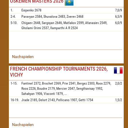
OSKEMEN MASTERS 2026
1.
Esipenko
2678
7,0/9
2-4.
Paravyan
2584,
Shuvalova
2483,
Zverev
2468
6,5/9
5-10.
Chigaev
2648,
Sargsyan
2646,
Matlakov
2599,
Afanasiev
2549,
6,0/9
Gholami Orimi
2537,
Ilamparthi A R
2524
Nachspielen
FRENCH CHAMPIONSHIP TOURNAMENTS 2026,
VICHY
1-15.
Fantinel
2372,
Brochet
2369,
Prie
2341,
Bergez
2303,
Roos
2279,
2,0/2
Roos
2226,
Boudre
2179,
Mercier
2047,
Sengthavisay
1992,
Sahakyan
1906,
Visconti
1879,
...
16-19.
Jrade
2185,
Delort
2143,
Pellicano
1907,
Getti
1754
1,5/2
Nachspielen