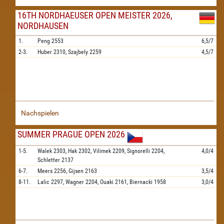
16TH NORDHAEUSER OPEN MEISTER 2026,
NORDHAUSEN
1.
Peng
2553
6,5/7
2-3.
Huber
2310,
Szajbely
2259
4,5/7
Nachspielen
SUMMER PRAGUE OPEN 2026
1-5.
Walek
2303,
Hak
2302,
Vilimek
2209,
Signorelli
2204,
4,0/4
Schletter
2137
6-7.
Meers
2256,
Gijsen
2163
3,5/4
8-11.
Lalic
2297,
Wagner
2204,
Ouaki
2161,
Biernacki
1958
3,0/4