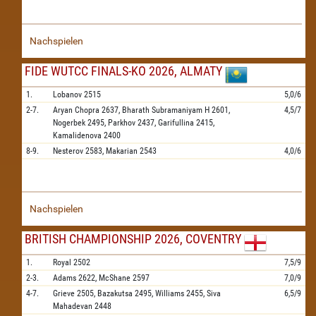
Nachspielen
FIDE WUTCC FINALS-KO 2026, ALMATY
1.
Lobanov
2515
5,0/6
2-7.
Aryan Chopra
2637,
Bharath Subramaniyam H
2601,
4,5/7
Nogerbek
2495,
Parkhov
2437,
Garifullina
2415,
Kamalidenova
2400
8-9.
Nesterov
2583,
Makarian
2543
4,0/6
Nachspielen
BRITISH CHAMPIONSHIP 2026, COVENTRY
1.
Royal
2502
7,5/9
2-3.
Adams
2622,
McShane
2597
7,0/9
4-7.
Grieve
2505,
Bazakutsa
2495,
Williams
2455,
Siva
6,5/9
Mahadevan
2448