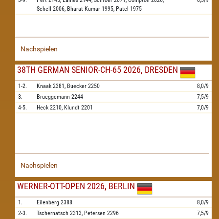
3-9.
Pert
2145,
Eames
2144,
Schroer
2071,
Compton
2026,
6,5/9
Schell
2006,
Bharat Kumar
1995,
Patel
1975
Nachspielen
38TH GERMAN SENIOR-CH-65 2026, DRESDEN
1-2.
Knaak
2381,
Buecker
2250
8,0/9
3.
Brueggemann
2244
7,5/9
4-5.
Heck
2210,
Klundt
2201
7,0/9
Nachspielen
WERNER-OTT-OPEN 2026, BERLIN
1.
Eilenberg
2388
8,0/9
2-3.
Tschernatsch
2313,
Petersen
2296
7,5/9