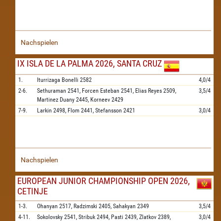
Nachspielen
IX ISLA DE LA PALMA 2026, SANTA CRUZ
1.
Iturrizaga Bonelli
2582
4,0/4
2-6.
Sethuraman
2541,
Forcen Esteban
2541,
Elias Reyes
2509,
3,5/4
Martinez Duany
2445,
Korneev
2429
7-9.
Larkin
2498,
Flom
2441,
Stefansson
2421
3,0/4
Nachspielen
EUROPEAN JUNIOR CHAMPIONSHIP OPEN 2026,
CETINJE
1-3.
Ohanyan
2517,
Radzimski
2405,
Sahakyan
2349
3,5/4
4-11.
Sokolovsky
2541,
Stribuk
2494,
Pasti
2439,
Zlatkov
2389,
3,0/4