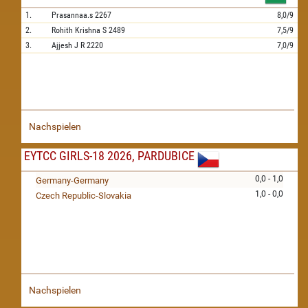
1.
Prasannaa.s
2267
8,0/9
2.
Rohith Krishna S
2489
7,5/9
3.
Ajjesh J R
2220
7,0/9
Nachspielen
EYTCC GIRLS-18 2026, PARDUBICE
0,0 - 1,0
Germany-Germany
1,0 - 0,0
Czech Republic-Slovakia
Nachspielen