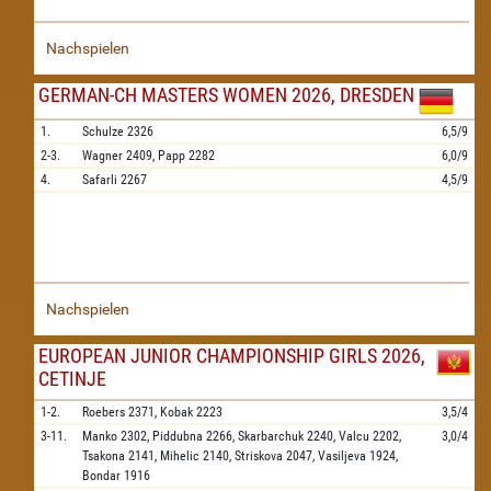
Nachspielen
GERMAN-CH MASTERS WOMEN 2026, DRESDEN
1.
Schulze
2326
6,5/9
2-3.
Wagner
2409,
Papp
2282
6,0/9
4.
Safarli
2267
4,5/9
Nachspielen
EUROPEAN JUNIOR CHAMPIONSHIP GIRLS 2026,
CETINJE
1-2.
Roebers
2371,
Kobak
2223
3,5/4
3-11.
Manko
2302,
Piddubna
2266,
Skarbarchuk
2240,
Valcu
2202,
3,0/4
Tsakona
2141,
Mihelic
2140,
Striskova
2047,
Vasiljeva
1924,
Bondar
1916