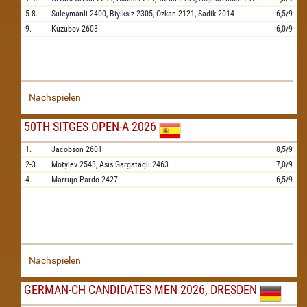
5-8.
Suleymanli
2400,
Biyiksiz
2305,
Ozkan
2121,
Sadik
2014
6,5/9
9.
Kuzubov
2603
6,0/9
Nachspielen
50TH SITGES OPEN-A 2026
1.
Jacobson
2601
8,5/9
2-3.
Motylev
2543,
Asis Gargatagli
2463
7,0/9
4.
Marrujo Pardo
2427
6,5/9
Nachspielen
GERMAN-CH CANDIDATES MEN 2026, DRESDEN