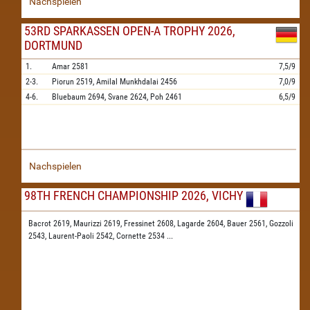
Nachspielen
53RD SPARKASSEN OPEN-A TROPHY 2026,
DORTMUND
1.
Amar
2581
7,5/9
2-3.
Piorun
2519,
Amilal Munkhdalai
2456
7,0/9
4-6.
Bluebaum
2694,
Svane
2624,
Poh
2461
6,5/9
Nachspielen
98TH FRENCH CHAMPIONSHIP 2026, VICHY
Bacrot 2619,
Maurizzi 2619,
Fressinet 2608,
Lagarde 2604,
Bauer 2561,
Gozzoli
2543,
Laurent-Paoli 2542,
Cornette 2534
...