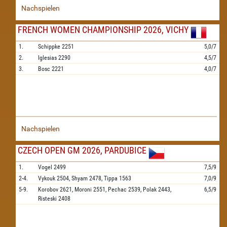
Nachspielen
FRENCH WOMEN CHAMPIONSHIP 2026, VICHY
1.
Schippke
2251
5,0/7
2.
Iglesias
2290
4,5/7
3.
Bosc
2221
4,0/7
Nachspielen
CZECH OPEN GM 2026, PARDUBICE
1.
Vogel
2499
7,5/9
2-4.
Vykouk
2504,
Shyam
2478,
Tippa
1563
7,0/9
5-9.
Korobov
2621,
Moroni
2551,
Pechac
2539,
Polak
2443,
6,5/9
Risteski
2408