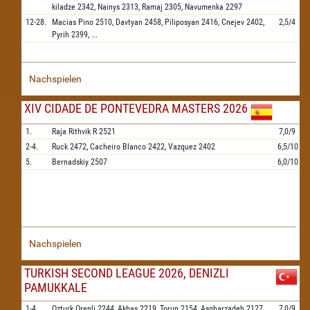
kiladze
2342,
Nainys
2313,
Ramaj
2305,
Navumenka
2297
12-28.
Macias Pino
2510,
Davtyan
2458,
Piliposyan
2416,
Cnejev
2402,
2,5/4
Pyrih
2399,
...
Nachspielen
XIV CIDADE DE PONTEVEDRA MASTERS 2026
1.
Raja Rithvik R
2521
7,0/9
2-4.
Ruck
2472,
Cacheiro Blanco
2422,
Vazquez
2402
6,5/10
5.
Bernadskiy
2507
6,0/10
Nachspielen
TURKISH SECOND LEAGUE 2026, DENIZLI
PAMUKKALE
1-4.
Ozturk Orenli
2244,
Akbas
2219,
Torun
2154,
Asgharzadeh
2127
7,0/9