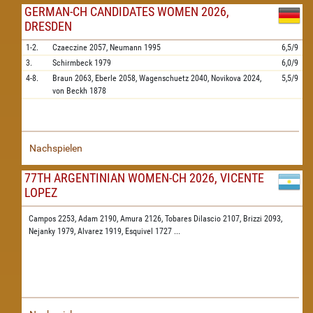
GERMAN-CH CANDIDATES WOMEN 2026,
DRESDEN
1-2.
Czaeczine
2057,
Neumann
1995
6,5/9
3.
Schirmbeck
1979
6,0/9
4-8.
Braun
2063,
Eberle
2058,
Wagenschuetz
2040,
Novikova
2024,
5,5/9
von Beckh
1878
Nachspielen
77TH ARGENTINIAN WOMEN-CH 2026, VICENTE
LOPEZ
Campos 2253,
Adam 2190,
Amura 2126,
Tobares Dilascio 2107,
Brizzi 2093,
Nejanky 1979,
Alvarez 1919,
Esquivel 1727
...