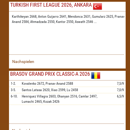
TURKISH FIRST LEAGUE 2026, ANKARA
Karthikeyan 2668,
Anton Guijarro 2641,
Mendonca 2631,
Gumularz 2625,
Pranav
Anand 2584,
Ahmadzada 2550,
Kantor 2550,
Aswath 2546
...
Nachspielen
BRASOV GRAND PRIX CLASSIC-A 2026
1-2.
Kovalenko
2672,
Pranav Anand
2588
7,5/9
3-5.
Santos Latasa
2620,
Xiao
2599,
Lu
2458
7,0/9
6-10.
Henriquez Villagra
2603,
Ohanyan
2516,
Camlar
2497,
6,5/9
Lumachi
2465,
Kozak
2426