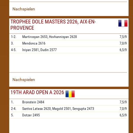
Nachspielen
TROPHEE DOLE MASTERS 2026, AIX-EN-
PROVENCE
1-2.
Martirosyan
2653,
Hovhannisyan
2628
7,5/9
3.
Mendonca
2616
7,0/9
4-5.
Iniyan
2581,
Dudin
2577
6,5/9
Nachspielen
19TH ARAD OPEN A 2026
1.
Bronstein
2484
7,5/9
2-4.
Santos Latasa
2620,
Magold
2501,
Sengupta
2473
7,0/9
5.
Dotzer
2495
6,5/9