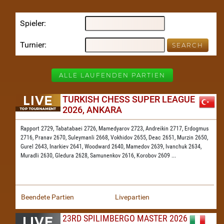
Spieler
Turnier
ALLE LAUFENDEN PARTIEN
TURKISH CHESS SUPER LEAGUE
2026, ANKARA
Rapport 2729,
Tabatabaei 2726,
Mamedyarov 2723,
Andreikin 2717,
Erdogmus
2716,
Pranav 2670,
Suleymanli 2668,
Vokhidov 2655,
Deac 2651,
Murzin 2650,
Gurel 2643,
Inarkiev 2641,
Woodward 2640,
Mamedov 2639,
Ivanchuk 2634,
Muradli 2630,
Gledura 2628,
Samunenkov 2616,
Korobov 2609
...
Beendete Partien
Livepartien
23RD SPILIMBERGO MASTER 2026