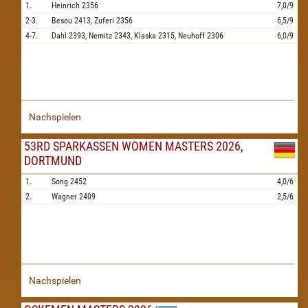
1.
Heinrich
2356
7,0/9
2-3.
Besou
2413,
Zuferi
2356
6,5/9
4-7.
Dahl
2393,
Nemitz
2343,
Klaska
2315,
Neuhoff
2306
6,0/9
Nachspielen
53RD SPARKASSEN WOMEN MASTERS 2026,
DORTMUND
1.
Song
2452
4,0/6
2.
Wagner
2409
2,5/6
Nachspielen