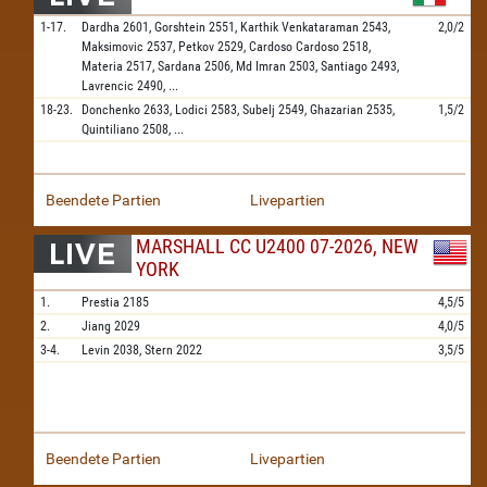
1-17.
Dardha
2601,
Gorshtein
2551,
Karthik Venkataraman
2543,
2,0/2
Maksimovic
2537,
Petkov
2529,
Cardoso Cardoso
2518,
Materia
2517,
Sardana
2506,
Md Imran
2503,
Santiago
2493,
Lavrencic
2490,
...
18-23.
Donchenko
2633,
Lodici
2583,
Subelj
2549,
Ghazarian
2535,
1,5/2
Quintiliano
2508,
...
Beendete Partien
Livepartien
MARSHALL CC U2400 07-2026, NEW
YORK
1.
Prestia
2185
4,5/5
2.
Jiang
2029
4,0/5
3-4.
Levin
2038,
Stern
2022
3,5/5
Beendete Partien
Livepartien