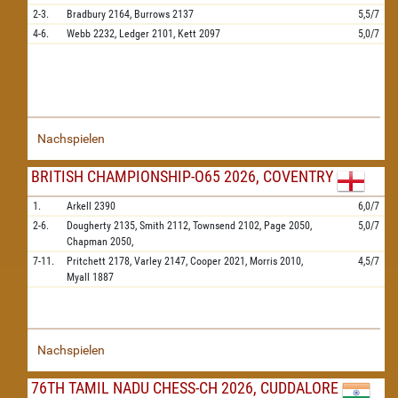
2-3.
Bradbury
2164,
Burrows
2137
5,5/7
4-6.
Webb
2232,
Ledger
2101,
Kett
2097
5,0/7
Nachspielen
BRITISH CHAMPIONSHIP-O65 2026, COVENTRY
1.
Arkell
2390
6,0/7
2-6.
Dougherty
2135,
Smith
2112,
Townsend
2102,
Page
2050,
5,0/7
Chapman
2050,
7-11.
Pritchett
2178,
Varley
2147,
Cooper
2021,
Morris
2010,
4,5/7
Myall
1887
Nachspielen
76TH TAMIL NADU CHESS-CH 2026, CUDDALORE