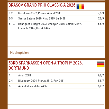
BRASOV GRAND PRIX CLASSIC-A 2026
1-2.
Kovalenko
2672,
Pranav Anand
2588
7,5/9
3-5.
Santos Latasa
2620,
Xiao
2599,
Lu
2458
7,0/9
6-10.
Henriquez Villagra
2603,
Ohanyan
2516,
Camlar
2497,
6,5/9
Lumachi
2465,
Kozak
2426
Nachspielen
53RD SPARKASSEN OPEN-A TROPHY 2026,
DORTMUND
1.
Amar
2581
6,0/7
2-4.
Bluebaum
2694,
Piorun
2519,
Poh
2461
5,5/7
5.
Amilal Munkhdalai
2456
5,0/7