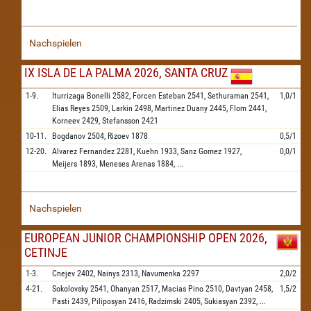
Nachspielen
IX ISLA DE LA PALMA 2026, SANTA CRUZ
1-9.
Iturrizaga Bonelli
2582,
Forcen Esteban
2541,
Sethuraman
2541,
1,0/1
Elias Reyes
2509,
Larkin
2498,
Martinez Duany
2445,
Flom
2441,
Korneev
2429,
Stefansson
2421
10-11.
Bogdanov
2504,
Rizoev
1878
0,5/1
12-20.
Alvarez Fernandez
2281,
Kuehn
1933,
Sanz Gomez
1927,
0,0/1
Meijers
1893,
Meneses Arenas
1884,
...
Nachspielen
EUROPEAN JUNIOR CHAMPIONSHIP OPEN 2026,
CETINJE
1-3.
Cnejev
2402,
Nainys
2313,
Navumenka
2297
2,0/2
4-21.
Sokolovsky
2541,
Ohanyan
2517,
Macias Pino
2510,
Davtyan
2458,
1,5/2
Pasti
2439,
Piliposyan
2416,
Radzimski
2405,
Sukiasyan
2392,
...