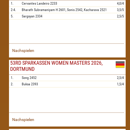
1.
Cervantes Landeiro
2233
4,0/4
2-4.
Bharath Subramaniyam H
2601,
Sonis
2542,
Kacharava
2521
3,5/5
5.
Sargsyan
2334
2,5/5
Nachspielen
53RD SPARKASSEN WOMEN MASTERS 2026,
DORTMUND
1.
Song
2452
2,5/4
2.
Buksa
2393
1,5/4
Nachspielen