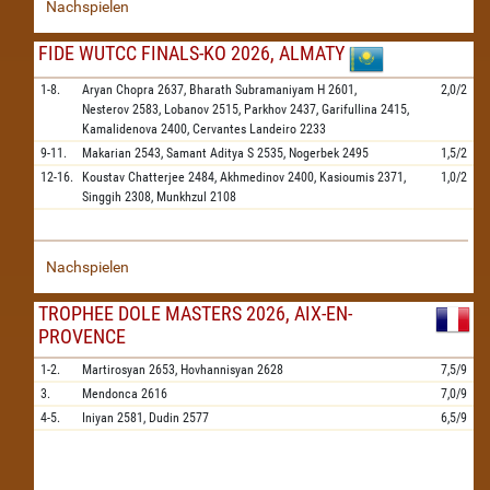
Nachspielen
FIDE WUTCC FINALS-KO 2026, ALMATY
1-8.
Aryan Chopra
2637,
Bharath Subramaniyam H
2601,
2,0/2
Nesterov
2583,
Lobanov
2515,
Parkhov
2437,
Garifullina
2415,
Kamalidenova
2400,
Cervantes Landeiro
2233
9-11.
Makarian
2543,
Samant Aditya S
2535,
Nogerbek
2495
1,5/2
12-16.
Koustav Chatterjee
2484,
Akhmedinov
2400,
Kasioumis
2371,
1,0/2
Singgih
2308,
Munkhzul
2108
Nachspielen
TROPHEE DOLE MASTERS 2026, AIX-EN-
PROVENCE
1-2.
Martirosyan
2653,
Hovhannisyan
2628
7,5/9
3.
Mendonca
2616
7,0/9
4-5.
Iniyan
2581,
Dudin
2577
6,5/9