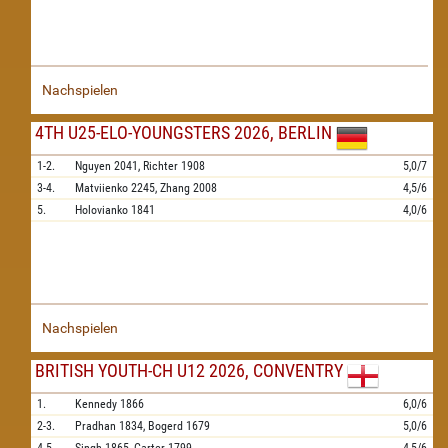
Nachspielen
4TH U25-ELO-YOUNGSTERS 2026, BERLIN
1-2.
Nguyen
2041,
Richter
1908
5,0/7
3-4.
Matviienko
2245,
Zhang
2008
4,5/6
5.
Holovianko
1841
4,0/6
Nachspielen
BRITISH YOUTH-CH U12 2026, CONVENTRY
1.
Kennedy
1866
6,0/6
2-3.
Pradhan
1834,
Bogerd
1679
5,0/6