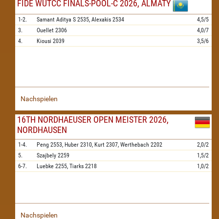
FIDE WUTCC FINALS-POOL-C 2026, ALMATY
1-2.
Samant Aditya S
2535,
Alexakis
2534
4,5/5
3.
Ouellet
2306
4,0/7
4.
Kiousi
2039
3,5/6
Nachspielen
16TH NORDHAEUSER OPEN MEISTER 2026,
NORDHAUSEN
1-4.
Peng
2553,
Huber
2310,
Kurt
2307,
Werthebach
2202
2,0/2
5.
Szajbely
2259
1,5/2
6-7.
Luebke
2255,
Tiarks
2218
1,0/2
Nachspielen