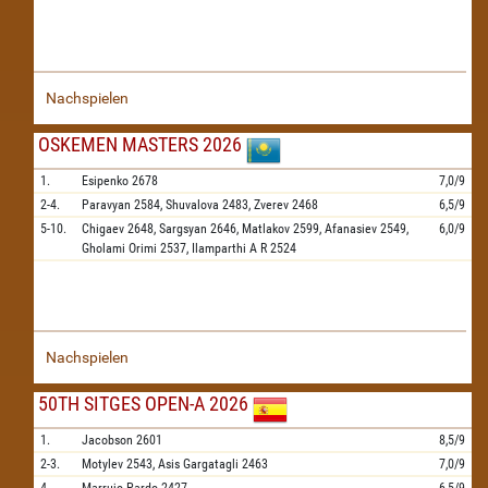
Nachspielen
OSKEMEN MASTERS 2026
1.
Esipenko
2678
7,0/9
2-4.
Paravyan
2584,
Shuvalova
2483,
Zverev
2468
6,5/9
5-10.
Chigaev
2648,
Sargsyan
2646,
Matlakov
2599,
Afanasiev
2549,
6,0/9
Gholami Orimi
2537,
Ilamparthi A R
2524
Nachspielen
50TH SITGES OPEN-A 2026
1.
Jacobson
2601
8,5/9
2-3.
Motylev
2543,
Asis Gargatagli
2463
7,0/9