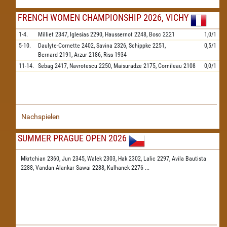
FRENCH WOMEN CHAMPIONSHIP 2026, VICHY
1-4.
Milliet
2347,
Iglesias
2290,
Haussernot
2248,
Bosc
2221
1,0/1
5-10.
Daulyte-Cornette
2402,
Savina
2326,
Schippke
2251,
0,5/1
Bernard
2191,
Arzur
2186,
Riss
1934
11-14.
Sebag
2417,
Navrotescu
2250,
Maisuradze
2175,
Cornileau
2108
0,0/1
Nachspielen
SUMMER PRAGUE OPEN 2026
Mkrtchian 2360,
Jun 2345,
Walek 2303,
Hak 2302,
Lalic 2297,
Avila Bautista
2288,
Vandan Alankar Sawai 2288,
Kulhanek 2276
...