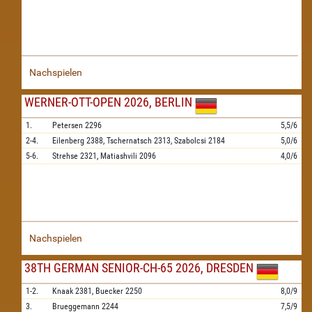
Nachspielen
WERNER-OTT-OPEN 2026, BERLIN
1.
Petersen
2296
5,5/6
2-4.
Eilenberg
2388,
Tschernatsch
2313,
Szabolcsi
2184
5,0/6
5-6.
Strehse
2321,
Matiashvili
2096
4,0/6
Nachspielen
38TH GERMAN SENIOR-CH-65 2026, DRESDEN
1-2.
Knaak
2381,
Buecker
2250
8,0/9
3.
Brueggemann
2244
7,5/9