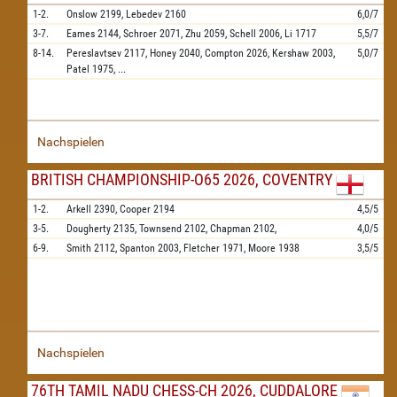
1-2.
Onslow
2199,
Lebedev
2160
6,0/7
3-7.
Eames
2144,
Schroer
2071,
Zhu
2059,
Schell
2006,
Li
1717
5,5/7
8-14.
Pereslavtsev
2117,
Honey
2040,
Compton
2026,
Kershaw
2003,
5,0/7
Patel
1975,
...
Nachspielen
BRITISH CHAMPIONSHIP-O65 2026, COVENTRY
1-2.
Arkell
2390,
Cooper
2194
4,5/5
3-5.
Dougherty
2135,
Townsend
2102,
Chapman
2102,
4,0/5
6-9.
Smith
2112,
Spanton
2003,
Fletcher
1971,
Moore
1938
3,5/5
Nachspielen
76TH TAMIL NADU CHESS-CH 2026, CUDDALORE