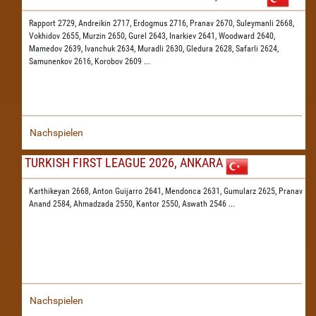
Rapport 2729,
Andreikin 2717,
Erdogmus 2716,
Pranav 2670,
Suleymanli 2668,
Vokhidov 2655,
Murzin 2650,
Gurel 2643,
Inarkiev 2641,
Woodward 2640,
Mamedov 2639,
Ivanchuk 2634,
Muradli 2630,
Gledura 2628,
Safarli 2624,
Samunenkov 2616,
Korobov 2609
...
Nachspielen
TURKISH FIRST LEAGUE 2026, ANKARA
Karthikeyan 2668,
Anton Guijarro 2641,
Mendonca 2631,
Gumularz 2625,
Pranav
Anand 2584,
Ahmadzada 2550,
Kantor 2550,
Aswath 2546
...
Nachspielen