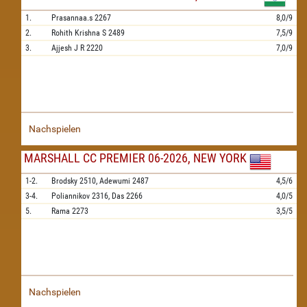
1.
Prasannaa.s
2267
8,0/9
2.
Rohith Krishna S
2489
7,5/9
3.
Ajjesh J R
2220
7,0/9
Nachspielen
MARSHALL CC PREMIER 06-2026, NEW YORK
1-2.
Brodsky
2510,
Adewumi
2487
4,5/6
3-4.
Poliannikov
2316,
Das
2266
4,0/5
5.
Rama
2273
3,5/5
Nachspielen