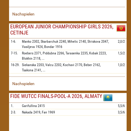
Nachspielen
EUROPEAN JUNIOR CHAMPIONSHIP GIRLS 2026,
CETINJE
1-6.
Manko
2302,
Skarbarchuk
2240,
Mihelic
2140,
Striskova
2047,
2,0/2
Vasiljeva
1924,
Bondar
1916
7-15.
Roebers
2371,
Piddubna
2266,
Tarasenka
2235,
Kobak
2223,
1,5/2
Blokhin
2118,
...
16-29.
Siekanska
2203,
Valcu
2202,
Kochavi
2170,
Beber
2162,
1,0/2
Tsakona
2141,
...
Nachspielen
FIDE WUTCC FINALS-POOL-A 2026, ALMATY
1.
Garifullina
2415
5,5/6
2-3.
Nakada
2419,
Fan
1969
3,5/6