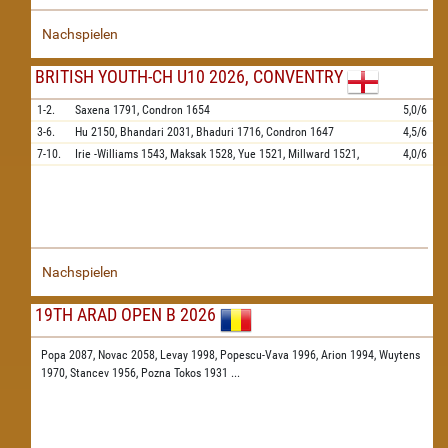
Nachspielen
BRITISH YOUTH-CH U10 2026, CONVENTRY
1-2.
Saxena
1791,
Condron
1654
5,0/6
3-6.
Hu
2150,
Bhandari
2031,
Bhaduri
1716,
Condron
1647
4,5/6
7-10.
Irie -Williams
1543,
Maksak
1528,
Yue
1521,
Millward
1521,
4,0/6
Nachspielen
19TH ARAD OPEN B 2026
Popa 2087,
Novac 2058,
Levay 1998,
Popescu-Vava 1996,
Arion 1994,
Wuytens
1970,
Stancev 1956,
Pozna Tokos 1931
...