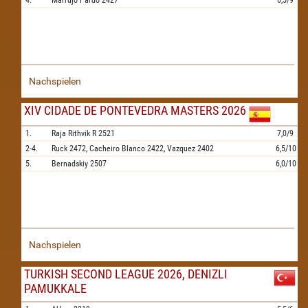
4.
Marrujo Pardo
2427
6,5/9
Nachspielen
XIV CIDADE DE PONTEVEDRA MASTERS 2026
1.
Raja Rithvik R
2521
7,0/9
2-4.
Ruck
2472,
Cacheiro Blanco
2422,
Vazquez
2402
6,5/10
5.
Bernadskiy
2507
6,0/10
Nachspielen
TURKISH SECOND LEAGUE 2026, DENIZLI
PAMUKKALE