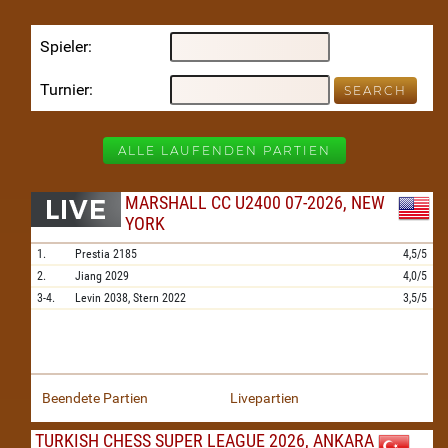
Spieler
Turnier
ALLE LAUFENDEN PARTIEN
MARSHALL CC U2400 07-2026, NEW
YORK
1.
Prestia
2185
4,5/5
2.
Jiang
2029
4,0/5
3-4.
Levin
2038,
Stern
2022
3,5/5
Beendete Partien
Livepartien
TURKISH CHESS SUPER LEAGUE 2026, ANKARA