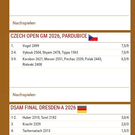
Nachspielen
CZECH OPEN GM 2026, PARDUBICE
1.
Vogel
2499
7,5/9
2-4.
Vykouk
2504,
Shyam
2478,
Tippa
1563
7,0/9
5-9.
Korobov
2621,
Moroni
2551,
Pechac
2539,
Polak
2443,
6,5/9
Risteski
2408
Nachspielen
DSAM FINAL DRESDEN-A 2026
1-2.
Huber
2310,
Turel
2182
3,0/4
3.
Kracht
2329
2,0/3
4.
Tschernatsch
2313
1,5/3