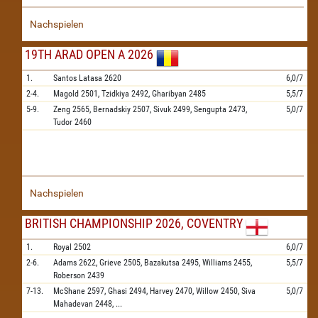
Nachspielen
19TH ARAD OPEN A 2026
1.
Santos Latasa
2620
6,0/7
2-4.
Magold
2501,
Tzidkiya
2492,
Gharibyan
2485
5,5/7
5-9.
Zeng
2565,
Bernadskiy
2507,
Sivuk
2499,
Sengupta
2473,
5,0/7
Tudor
2460
Nachspielen
BRITISH CHAMPIONSHIP 2026, COVENTRY
1.
Royal
2502
6,0/7
2-6.
Adams
2622,
Grieve
2505,
Bazakutsa
2495,
Williams
2455,
5,5/7
Roberson
2439
7-13.
McShane
2597,
Ghasi
2494,
Harvey
2470,
Willow
2450,
Siva
5,0/7
Mahadevan
2448,
...