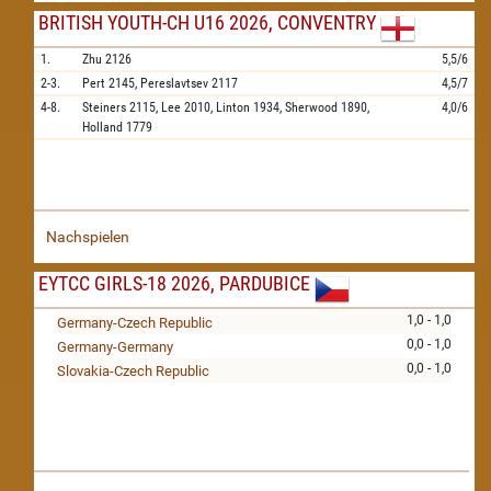
BRITISH YOUTH-CH U16 2026, CONVENTRY
1.
Zhu
2126
5,5/6
2-3.
Pert
2145,
Pereslavtsev
2117
4,5/7
4-8.
Steiners
2115,
Lee
2010,
Linton
1934,
Sherwood
1890,
4,0/6
Holland
1779
Nachspielen
EYTCC GIRLS-18 2026, PARDUBICE
1,0 - 1,0
Germany-Czech Republic
0,0 - 1,0
Germany-Germany
0,0 - 1,0
Slovakia-Czech Republic