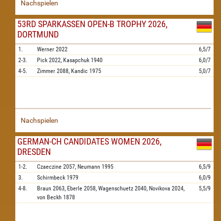
Nachspielen
53RD SPARKASSEN OPEN-B TROPHY 2026,
DORTMUND
1.
Werner
2022
6,5/7
2-3.
Pick
2022,
Kasapchuk
1940
6,0/7
4-5.
Zimmer
2088,
Kandic
1975
5,0/7
Nachspielen
GERMAN-CH CANDIDATES WOMEN 2026,
DRESDEN
1-2.
Czaeczine
2057,
Neumann
1995
6,5/9
3.
Schirmbeck
1979
6,0/9
4-8.
Braun
2063,
Eberle
2058,
Wagenschuetz
2040,
Novikova
2024,
5,5/9
von Beckh
1878