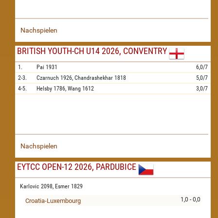
Nachspielen
BRITISH YOUTH-CH U14 2026, CONVENTRY
1.
Pai
1931
6,0/7
2-3.
Czarnuch
1926,
Chandrashekhar
1818
5,0/7
4-5.
Helsby
1786,
Wang
1612
3,0/7
Nachspielen
EYTCC OPEN-12 2026, PARDUBICE
Karlovic 2098,
Esmer 1829
1,0 - 0,0
Croatia-Luxembourg