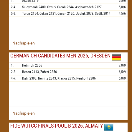
1.
Akbas
2219
5,5/6
2-4.
Suleymanli
2400,
Ozturk Orenli
2244,
Asgharzadeh
2127
5,0/6
5-9.
Torun
2154,
Ozkan
2121,
Ozcan
2120,
Ucoluk
2073,
Sadik
2014
4,5/6
Nachspielen
GERMAN-CH CANDIDATES MEN 2026, DRESDEN
1.
Heinrich
2356
7,0/9
2-3.
Besou
2413,
Zuferi
2356
6,5/9
4-7.
Dahl
2393,
Nemitz
2343,
Klaska
2315,
Neuhoff
2306
6,0/9
Nachspielen
FIDE WUTCC FINALS-POOL-B 2026, ALMATY