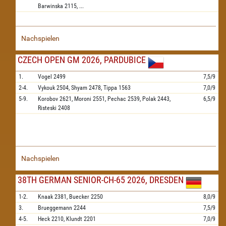
Barwinska
2115,
...
Nachspielen
CZECH OPEN GM 2026, PARDUBICE
1.
Vogel
2499
7,5/9
2-4.
Vykouk
2504,
Shyam
2478,
Tippa
1563
7,0/9
5-9.
Korobov
2621,
Moroni
2551,
Pechac
2539,
Polak
2443,
6,5/9
Risteski
2408
Nachspielen
38TH GERMAN SENIOR-CH-65 2026, DRESDEN
1-2.
Knaak
2381,
Buecker
2250
8,0/9
3.
Brueggemann
2244
7,5/9
4-5.
Heck
2210,
Klundt
2201
7,0/9