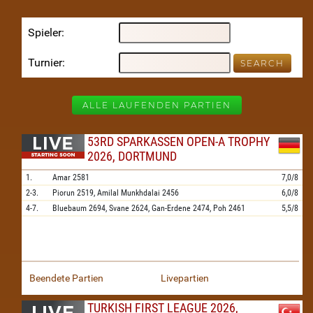
Spieler
Turnier
ALLE LAUFENDEN PARTIEN
53RD SPARKASSEN OPEN-A TROPHY
2026, DORTMUND
1.
Amar
2581
7,0/8
2-3.
Piorun
2519,
Amilal Munkhdalai
2456
6,0/8
4-7.
Bluebaum
2694,
Svane
2624,
Gan-Erdene
2474,
Poh
2461
5,5/8
Beendete Partien
Livepartien
TURKISH FIRST LEAGUE 2026,