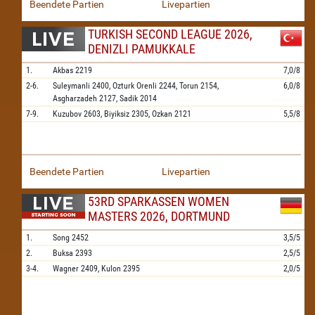
Beendete Partien
Livepartien
TURKISH SECOND LEAGUE 2026,
DENIZLI PAMUKKALE
1.
Akbas
2219
7,0/8
2-6.
Suleymanli
2400,
Ozturk Orenli
2244,
Torun
2154,
6,0/8
Asgharzadeh
2127,
Sadik
2014
7-9.
Kuzubov
2603,
Biyiksiz
2305,
Ozkan
2121
5,5/8
Beendete Partien
Livepartien
53RD SPARKASSEN WOMEN
MASTERS 2026, DORTMUND
1.
Song
2452
3,5/5
2.
Buksa
2393
2,5/5
3-4.
Wagner
2409,
Kulon
2395
2,0/5