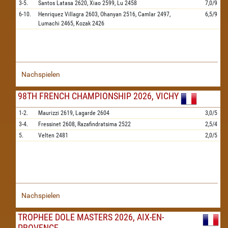
3-5.
Santos Latasa
2620,
Xiao
2599,
Lu
2458
7,0/9
6-10.
Henriquez Villagra
2603,
Ohanyan
2516,
Camlar
2497,
6,5/9
Lumachi
2465,
Kozak
2426
Nachspielen
98TH FRENCH CHAMPIONSHIP 2026, VICHY
1-2.
Maurizzi
2619,
Lagarde
2604
3,0/5
3-4.
Fressinet
2608,
Razafindratsima
2522
2,5/4
5.
Velten
2481
2,0/5
Nachspielen
TROPHEE DOLE MASTERS 2026, AIX-EN-
PROVENCE