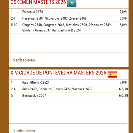
OSKEMEN MASTERS 2026
1.
Esipenko
2678
7,0/9
2-4.
Paravyan
2584,
Shuvalova
2483,
Zverev
2468
6,5/9
5-10.
Chigaev
2648,
Sargsyan
2646,
Matlakov
2599,
Afanasiev
2549,
6,0/9
Gholami Orimi
2537,
Ilamparthi A R
2524
Nachspielen
XIV CIDADE DE PONTEVEDRA MASTERS 2026
1.
Raja Rithvik R
2521
7,0/9
2-4.
Ruck
2472,
Cacheiro Blanco
2422,
Vazquez
2402
6,5/10
5.
Bernadskiy
2507
6,0/10
Nachspielen