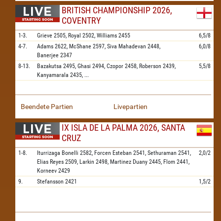
BRITISH CHAMPIONSHIP 2026,
COVENTRY
1-3.
Grieve
2505,
Royal
2502,
Williams
2455
6,5/8
4-7.
Adams
2622,
McShane
2597,
Siva Mahadevan
2448,
6,0/8
Banerjee
2347
8-13.
Bazakutsa
2495,
Ghasi
2494,
Czopor
2458,
Roberson
2439,
5,5/8
Kanyamarala
2435,
...
Beendete Partien
Livepartien
IX ISLA DE LA PALMA 2026, SANTA
CRUZ
1-8.
Iturrizaga Bonelli
2582,
Forcen Esteban
2541,
Sethuraman
2541,
2,0/2
Elias Reyes
2509,
Larkin
2498,
Martinez Duany
2445,
Flom
2441,
Korneev
2429
9.
Stefansson
2421
1,5/2