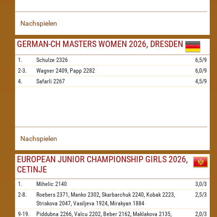
Nachspielen
GERMAN-CH MASTERS WOMEN 2026, DRESDEN
1.
Schulze
2326
6,5/9
2-3.
Wagner
2409,
Papp
2282
6,0/9
4.
Safarli
2267
4,5/9
Nachspielen
EUROPEAN JUNIOR CHAMPIONSHIP GIRLS 2026,
CETINJE
1.
Mihelic
2140
3,0/3
2-8.
Roebers
2371,
Manko
2302,
Skarbarchuk
2240,
Kobak
2223,
2,5/3
Striskova
2047,
Vasiljeva
1924,
Mirakyan
1884
9-19.
Piddubna
2266,
Valcu
2202,
Beber
2162,
Maklakova
2135,
2,0/3