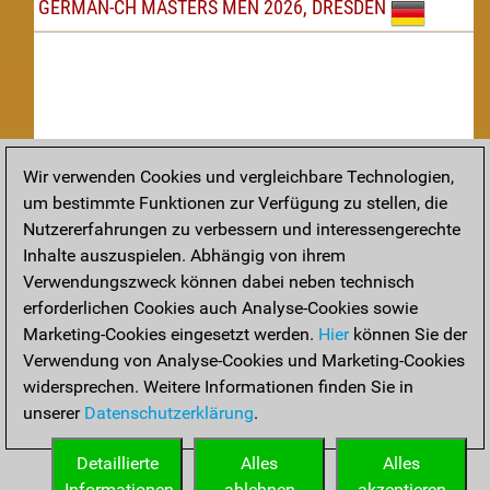
GERMAN-CH MASTERS MEN 2026, DRESDEN
Wir verwenden Cookies und vergleichbare Technologien,
um bestimmte Funktionen zur Verfügung zu stellen, die
Nachspielen
Nutzererfahrungen zu verbessern und interessengerechte
Inhalte auszuspielen. Abhängig von ihrem
TAKTIK
Verwendungszweck können dabei neben technisch
erforderlichen Cookies auch Analyse-Cookies sowie
Taktikstellungen aus den heutigen Partien
Marketing-Cookies eingesetzt werden.
Hier
können Sie der
THEORIE
Verwendung von Analyse-Cookies und Marketing-Cookies
widersprechen. Weitere Informationen finden Sie in
Interessante Eröffnungstheorie aus aktuellen Partien
unserer
Datenschutzerklärung
.
ARCHIV
Detaillierte
Alles
Alles
Informationen
ablehnen
akzeptieren