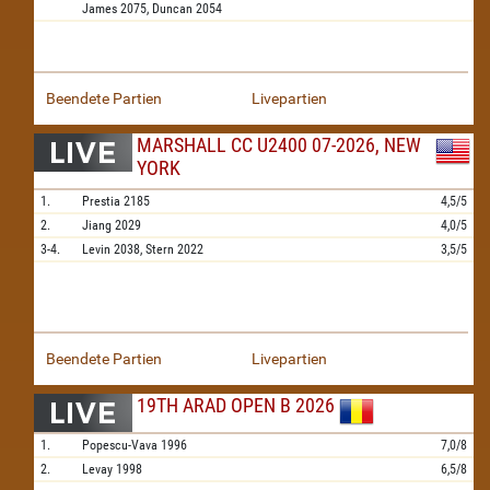
James
2075,
Duncan
2054
Beendete Partien
Livepartien
MARSHALL CC U2400 07-2026, NEW
YORK
1.
Prestia
2185
4,5/5
2.
Jiang
2029
4,0/5
3-4.
Levin
2038,
Stern
2022
3,5/5
Beendete Partien
Livepartien
19TH ARAD OPEN B 2026
1.
Popescu-Vava
1996
7,0/8
2.
Levay
1998
6,5/8