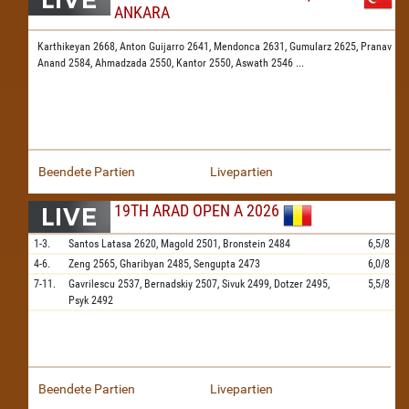
ANKARA
Karthikeyan 2668,
Anton Guijarro 2641,
Mendonca 2631,
Gumularz 2625,
Pranav
Anand 2584,
Ahmadzada 2550,
Kantor 2550,
Aswath 2546
...
Beendete Partien
Livepartien
19TH ARAD OPEN A 2026
1-3.
Santos Latasa
2620,
Magold
2501,
Bronstein
2484
6,5/8
4-6.
Zeng
2565,
Gharibyan
2485,
Sengupta
2473
6,0/8
7-11.
Gavrilescu
2537,
Bernadskiy
2507,
Sivuk
2499,
Dotzer
2495,
5,5/8
Psyk
2492
Beendete Partien
Livepartien