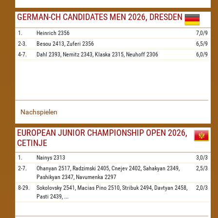
GERMAN-CH CANDIDATES MEN 2026, DRESDEN
1.
Heinrich
2356
7,0/9
2-3.
Besou
2413,
Zuferi
2356
6,5/9
4-7.
Dahl
2393,
Nemitz
2343,
Klaska
2315,
Neuhoff
2306
6,0/9
Nachspielen
EUROPEAN JUNIOR CHAMPIONSHIP OPEN 2026,
CETINJE
1.
Nainys
2313
3,0/3
2-7.
Ohanyan
2517,
Radzimski
2405,
Cnejev
2402,
Sahakyan
2349,
2,5/3
Pashikyan
2347,
Navumenka
2297
8-29.
Sokolovsky
2541,
Macias Pino
2510,
Stribuk
2494,
Davtyan
2458,
2,0/3
Pasti
2439,
...