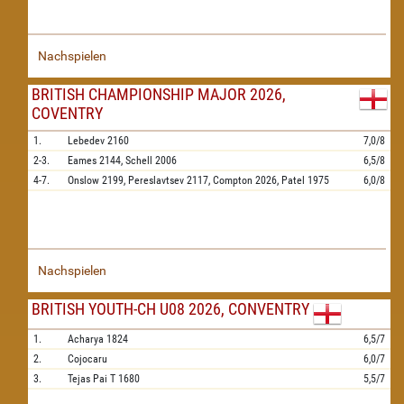
Nachspielen
BRITISH CHAMPIONSHIP MAJOR 2026,
COVENTRY
1.
Lebedev
2160
7,0/8
2-3.
Eames
2144,
Schell
2006
6,5/8
4-7.
Onslow
2199,
Pereslavtsev
2117,
Compton
2026,
Patel
1975
6,0/8
Nachspielen
BRITISH YOUTH-CH U08 2026, CONVENTRY
1.
Acharya
1824
6,5/7
2.
Cojocaru
6,0/7
3.
Tejas Pai T
1680
5,5/7