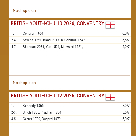
Nachspielen
BRITISH YOUTH-CH U10 2026, CONVENTRY
1.
Condron
1654
6,0/7
2-4.
Saxena
1791,
Bhaduri
1716,
Condron
1647
5,5/7
5-7.
Bhandari
2031,
Yue
1521,
Millward
1521,
5,0/7
Nachspielen
BRITISH YOUTH-CH U12 2026, CONVENTRY
1.
Kennedy
1866
7,0/7
2-3.
Singh
1865,
Pradhan
1834
5,5/7
4-5.
Carter
1799,
Bogerd
1679
5,0/7