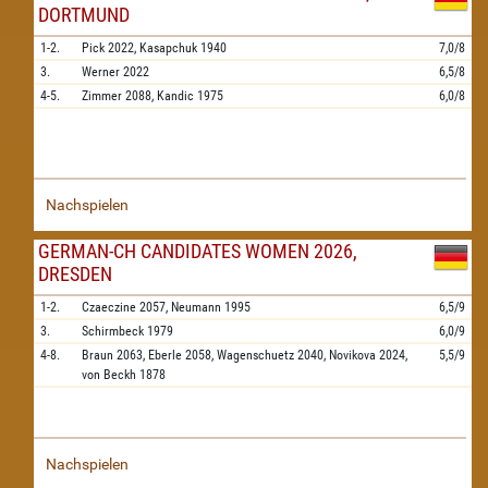
DORTMUND
1-2.
Pick
2022,
Kasapchuk
1940
7,0/8
3.
Werner
2022
6,5/8
4-5.
Zimmer
2088,
Kandic
1975
6,0/8
Nachspielen
GERMAN-CH CANDIDATES WOMEN 2026,
DRESDEN
1-2.
Czaeczine
2057,
Neumann
1995
6,5/9
3.
Schirmbeck
1979
6,0/9
4-8.
Braun
2063,
Eberle
2058,
Wagenschuetz
2040,
Novikova
2024,
5,5/9
von Beckh
1878
Nachspielen