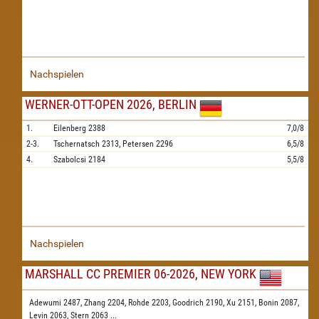
Nachspielen
WERNER-OTT-OPEN 2026, BERLIN
1.
Eilenberg
2388
7,0/8
2-3.
Tschernatsch
2313,
Petersen
2296
6,5/8
4.
Szabolcsi
2184
5,5/8
Nachspielen
MARSHALL CC PREMIER 06-2026, NEW YORK
Adewumi 2487,
Zhang 2204,
Rohde 2203,
Goodrich 2190,
Xu 2151,
Bonin 2087,
Levin 2063,
Stern 2063
...