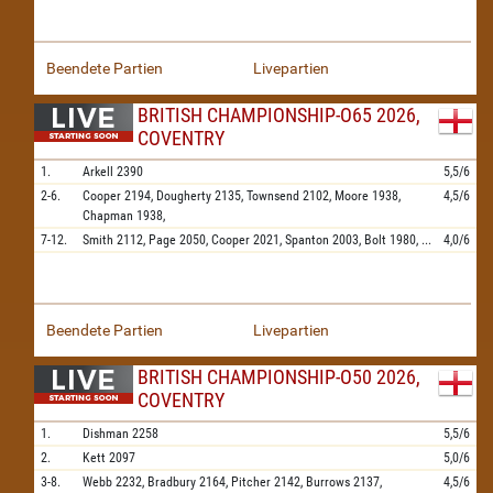
Beendete Partien
Livepartien
BRITISH CHAMPIONSHIP-O65 2026,
COVENTRY
1.
Arkell
2390
5,5/6
2-6.
Cooper
2194,
Dougherty
2135,
Townsend
2102,
Moore
1938,
4,5/6
Chapman
1938,
7-12.
Smith
2112,
Page
2050,
Cooper
2021,
Spanton
2003,
Bolt
1980,
...
4,0/6
Beendete Partien
Livepartien
BRITISH CHAMPIONSHIP-O50 2026,
COVENTRY
1.
Dishman
2258
5,5/6
2.
Kett
2097
5,0/6
3-8.
Webb
2232,
Bradbury
2164,
Pitcher
2142,
Burrows
2137,
4,5/6