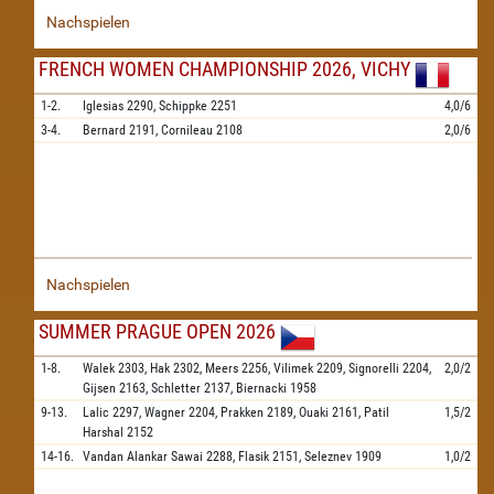
Nachspielen
FRENCH WOMEN CHAMPIONSHIP 2026, VICHY
1-2.
Iglesias
2290,
Schippke
2251
4,0/6
3-4.
Bernard
2191,
Cornileau
2108
2,0/6
Nachspielen
SUMMER PRAGUE OPEN 2026
1-8.
Walek
2303,
Hak
2302,
Meers
2256,
Vilimek
2209,
Signorelli
2204,
2,0/2
Gijsen
2163,
Schletter
2137,
Biernacki
1958
9-13.
Lalic
2297,
Wagner
2204,
Prakken
2189,
Ouaki
2161,
Patil
1,5/2
Harshal
2152
14-16.
Vandan Alankar Sawai
2288,
Flasik
2151,
Seleznev
1909
1,0/2