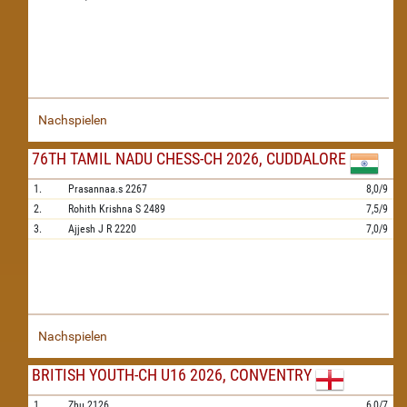
Nachspielen
76TH TAMIL NADU CHESS-CH 2026, CUDDALORE
1.
Prasannaa.s
2267
8,0/9
2.
Rohith Krishna S
2489
7,5/9
3.
Ajjesh J R
2220
7,0/9
Nachspielen
BRITISH YOUTH-CH U16 2026, CONVENTRY
1.
Zhu
2126
6,0/7