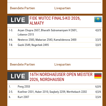
Beendete Partien
Livepartien
FIDE WUTCC FINALS-KO 2026,
ALMATY
1-3.
Aryan Chopra
2637,
Bharath Subramaniyam H
2601,
4,0/5
Lobanov
2515
4-6.
Nesterov
2583,
Makarian
2543,
Kamalidenova
2400
3,5/5
7-8.
Gazik
2549,
Nogerbek
2495
3,0/5
Beendete Partien
Livepartien
16TH NORDHAEUSER OPEN MEISTER
2026, NORDHAUSEN
1.
Peng
2553
6,0/6
2-5.
Koellner
2531,
Huber
2310,
Szajbely
2259,
Werthebach
2202
4,5/6
6.
Kurt
2307
3,5/6