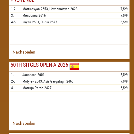
1-2.
Martirosyan
2653,
Hovhannisyan
2628
7,5/9
3.
Mendonca
2616
7,0/9
4-5.
Iniyan
2581,
Dudin
2577
6,5/9
Nachspielen
50TH SITGES OPEN-A 2026
1.
Jacobson
2601
8,5/9
2-3.
Motylev
2543,
Asis Gargatagli
2463
7,0/9
4.
Marrujo Pardo
2427
6,5/9
Nachspielen