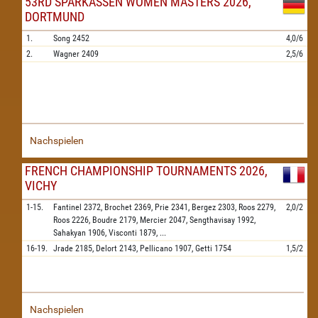
53RD SPARKASSEN WOMEN MASTERS 2026,
DORTMUND
1.
Song
2452
4,0/6
2.
Wagner
2409
2,5/6
Nachspielen
FRENCH CHAMPIONSHIP TOURNAMENTS 2026,
VICHY
1-15.
Fantinel
2372,
Brochet
2369,
Prie
2341,
Bergez
2303,
Roos
2279,
2,0/2
Roos
2226,
Boudre
2179,
Mercier
2047,
Sengthavisay
1992,
Sahakyan
1906,
Visconti
1879,
...
16-19.
Jrade
2185,
Delort
2143,
Pellicano
1907,
Getti
1754
1,5/2
Nachspielen