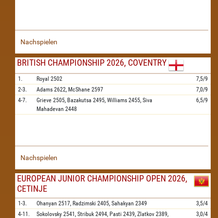
Nachspielen
BRITISH CHAMPIONSHIP 2026, COVENTRY
1.
Royal
2502
7,5/9
2-3.
Adams
2622,
McShane
2597
7,0/9
4-7.
Grieve
2505,
Bazakutsa
2495,
Williams
2455,
Siva
6,5/9
Mahadevan
2448
Nachspielen
EUROPEAN JUNIOR CHAMPIONSHIP OPEN 2026,
CETINJE
1-3.
Ohanyan
2517,
Radzimski
2405,
Sahakyan
2349
3,5/4
4-11.
Sokolovsky
2541,
Stribuk
2494,
Pasti
2439,
Zlatkov
2389,
3,0/4