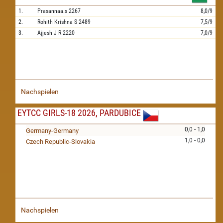
1.
Prasannaa.s
2267
8,0/9
2.
Rohith Krishna S
2489
7,5/9
3.
Ajjesh J R
2220
7,0/9
Nachspielen
EYTCC GIRLS-18 2026, PARDUBICE
0,0 - 1,0
Germany-Germany
1,0 - 0,0
Czech Republic-Slovakia
Nachspielen