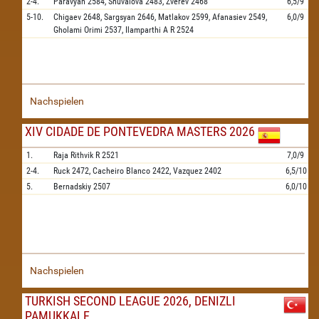
2-4.
Paravyan
2584,
Shuvalova
2483,
Zverev
2468
6,5/9
5-10.
Chigaev
2648,
Sargsyan
2646,
Matlakov
2599,
Afanasiev
2549,
6,0/9
Gholami Orimi
2537,
Ilamparthi A R
2524
Nachspielen
XIV CIDADE DE PONTEVEDRA MASTERS 2026
1.
Raja Rithvik R
2521
7,0/9
2-4.
Ruck
2472,
Cacheiro Blanco
2422,
Vazquez
2402
6,5/10
5.
Bernadskiy
2507
6,0/10
Nachspielen
TURKISH SECOND LEAGUE 2026, DENIZLI
PAMUKKALE