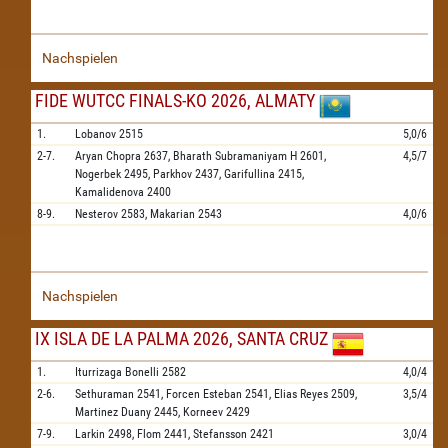
Nachspielen
FIDE WUTCC FINALS-KO 2026, ALMATY
1.
Lobanov
2515
5,0/6
2-7.
Aryan Chopra
2637,
Bharath Subramaniyam H
2601,
4,5/7
Nogerbek
2495,
Parkhov
2437,
Garifullina
2415,
Kamalidenova
2400
8-9.
Nesterov
2583,
Makarian
2543
4,0/6
Nachspielen
IX ISLA DE LA PALMA 2026, SANTA CRUZ
1.
Iturrizaga Bonelli
2582
4,0/4
2-6.
Sethuraman
2541,
Forcen Esteban
2541,
Elias Reyes
2509,
3,5/4
Martinez Duany
2445,
Korneev
2429
7-9.
Larkin
2498,
Flom
2441,
Stefansson
2421
3,0/4