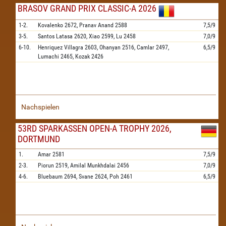
BRASOV GRAND PRIX CLASSIC-A 2026
1-2.
Kovalenko
2672,
Pranav Anand
2588
7,5/9
3-5.
Santos Latasa
2620,
Xiao
2599,
Lu
2458
7,0/9
6-10.
Henriquez Villagra
2603,
Ohanyan
2516,
Camlar
2497,
6,5/9
Lumachi
2465,
Kozak
2426
Nachspielen
53RD SPARKASSEN OPEN-A TROPHY 2026,
DORTMUND
1.
Amar
2581
7,5/9
2-3.
Piorun
2519,
Amilal Munkhdalai
2456
7,0/9
4-6.
Bluebaum
2694,
Svane
2624,
Poh
2461
6,5/9