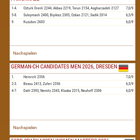
1-4.
Ozturk Orenli
2244,
Akbas
2219,
Torun
2154,
Asgharzadeh
2127
7,0/9
5-8.
Suleymanli
2400,
Biyiksiz
2305,
Ozkan
2121,
Sadik
2014
6,5/9
9.
Kuzubov
2603
6,0/9
Nachspielen
GERMAN-CH CANDIDATES MEN 2026, DRESDEN
1.
Heinrich
2356
7,0/9
2-3.
Besou
2413,
Zuferi
2356
6,5/9
4-7.
Dahl
2393,
Nemitz
2343,
Klaska
2315,
Neuhoff
2306
6,0/9
Nachspielen