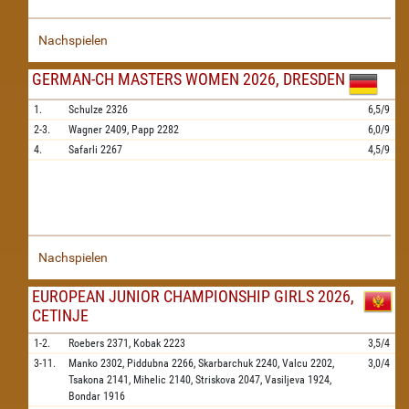
Nachspielen
GERMAN-CH MASTERS WOMEN 2026, DRESDEN
1.
Schulze
2326
6,5/9
2-3.
Wagner
2409,
Papp
2282
6,0/9
4.
Safarli
2267
4,5/9
Nachspielen
EUROPEAN JUNIOR CHAMPIONSHIP GIRLS 2026,
CETINJE
1-2.
Roebers
2371,
Kobak
2223
3,5/4
3-11.
Manko
2302,
Piddubna
2266,
Skarbarchuk
2240,
Valcu
2202,
3,0/4
Tsakona
2141,
Mihelic
2140,
Striskova
2047,
Vasiljeva
1924,
Bondar
1916