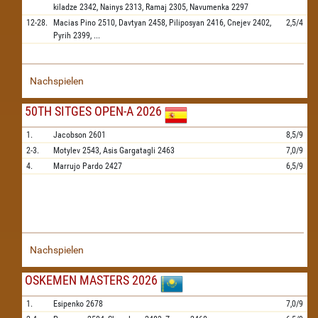
kiladze
2342,
Nainys
2313,
Ramaj
2305,
Navumenka
2297
12-28.
Macias Pino
2510,
Davtyan
2458,
Piliposyan
2416,
Cnejev
2402,
2,5/4
Pyrih
2399,
...
Nachspielen
50TH SITGES OPEN-A 2026
1.
Jacobson
2601
8,5/9
2-3.
Motylev
2543,
Asis Gargatagli
2463
7,0/9
4.
Marrujo Pardo
2427
6,5/9
Nachspielen
OSKEMEN MASTERS 2026
1.
Esipenko
2678
7,0/9