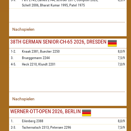
3-9.
Pert
2145,
Eames
2144,
Schroer
2071,
Compton
2026,
6,5/9
Schell
2006,
Bharat Kumar
1995,
Patel
1975
Nachspielen
38TH GERMAN SENIOR-CH-65 2026, DRESDEN
1-2.
Knaak
2381,
Buecker
2250
8,0/9
3.
Brueggemann
2244
7,5/9
4-5.
Heck
2210,
Klundt
2201
7,0/9
Nachspielen
WERNER-OTT-OPEN 2026, BERLIN
1.
Eilenberg
2388
8,0/9
2-3.
Tschernatsch
2313,
Petersen
2296
7,5/9