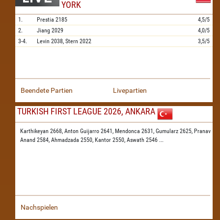
YORK
1.
Prestia
2185
4,5/5
2.
Jiang
2029
4,0/5
3-4.
Levin
2038,
Stern
2022
3,5/5
Beendete Partien
Livepartien
TURKISH FIRST LEAGUE 2026, ANKARA
Karthikeyan 2668,
Anton Guijarro 2641,
Mendonca 2631,
Gumularz 2625,
Pranav
Anand 2584,
Ahmadzada 2550,
Kantor 2550,
Aswath 2546
...
Nachspielen