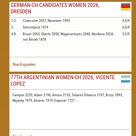
GERMAN-CH CANDIDATES WOMEN 2026,
DRESDEN
1-2.
Czaeczine
2057,
Neumann
1995
6,5/9
3.
Schirmbeck
1979
6,0/9
4-8.
Braun
2063,
Eberle
2058,
Wagenschuetz
2040,
Novikova
2024,
5,5/9
von Beckh
1878
Nachspielen
77TH ARGENTINIAN WOMEN-CH 2026, VICENTE
LOPEZ
Campos 2253,
Adam 2190,
Amura 2126,
Tobares Dilascio 2107,
Brizzi 2093,
Nejanky 1979,
Alvarez 1919,
Esquivel 1727
...