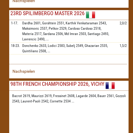
Nachspielen
23RD SPILIMBERGO MASTER 2026
1-17.
Dardha
2601,
Gorshtein
2551,
Karthik Venkataraman
2543,
2,0/2
Maksimovic
2537,
Petkov
2529,
Cardoso Cardoso
2518,
Materia
2517,
Sardana
2506,
Md Imran
2503,
Santiago
2493,
Lavrencic
2490,
...
18-23.
Donchenko
2633,
Lodici
2583,
Subelj
2549,
Ghazarian
2535,
1,5/2
Quintiliano
2508,
...
Nachspielen
98TH FRENCH CHAMPIONSHIP 2026, VICHY
Bacrot 2619,
Maurizzi 2619,
Fressinet 2608,
Lagarde 2604,
Bauer 2561,
Gozzoli
2543,
Laurent-Paoli 2542,
Cornette 2534
...