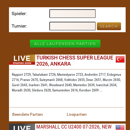
Spieler
Turnier
ALLE LAUFENDEN PARTIEN
TURKISH CHESS SUPER LEAGUE
2026, ANKARA
Rapport 2729,
Tabatabaei 2726,
Mamedyarov 2723,
Andreikin 2717,
Erdogmus
2716,
Pranav 2670,
Suleymanli 2668,
Vokhidov 2655,
Deac 2651,
Murzin 2650,
Gurel 2643,
Inarkiev 2641,
Woodward 2640,
Mamedov 2639,
Ivanchuk 2634,
Muradli 2630,
Gledura 2628,
Samunenkov 2616,
Korobov 2609
...
Beendete Partien
Livepartien
MARSHALL CC U2400 07-2026, NEW