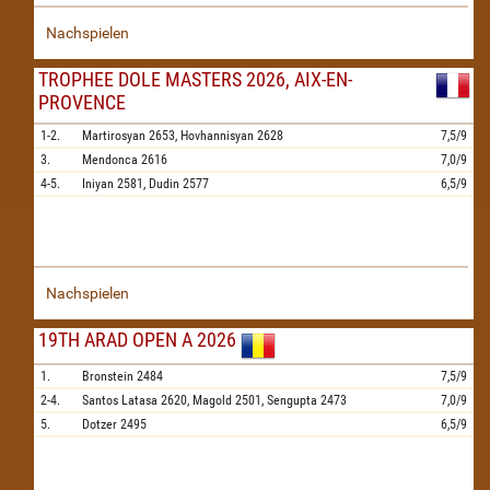
Nachspielen
TROPHEE DOLE MASTERS 2026, AIX-EN-
PROVENCE
1-2.
Martirosyan
2653,
Hovhannisyan
2628
7,5/9
3.
Mendonca
2616
7,0/9
4-5.
Iniyan
2581,
Dudin
2577
6,5/9
Nachspielen
19TH ARAD OPEN A 2026
1.
Bronstein
2484
7,5/9
2-4.
Santos Latasa
2620,
Magold
2501,
Sengupta
2473
7,0/9
5.
Dotzer
2495
6,5/9