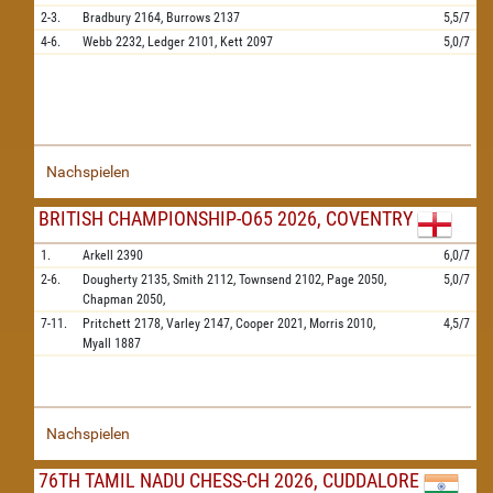
2-3.
Bradbury
2164,
Burrows
2137
5,5/7
4-6.
Webb
2232,
Ledger
2101,
Kett
2097
5,0/7
Nachspielen
BRITISH CHAMPIONSHIP-O65 2026, COVENTRY
1.
Arkell
2390
6,0/7
2-6.
Dougherty
2135,
Smith
2112,
Townsend
2102,
Page
2050,
5,0/7
Chapman
2050,
7-11.
Pritchett
2178,
Varley
2147,
Cooper
2021,
Morris
2010,
4,5/7
Myall
1887
Nachspielen
76TH TAMIL NADU CHESS-CH 2026, CUDDALORE