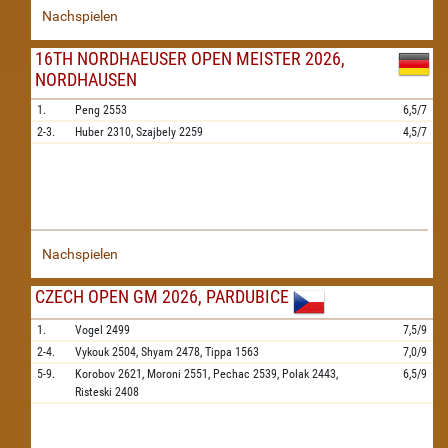
Nachspielen
16TH NORDHAEUSER OPEN MEISTER 2026,
NORDHAUSEN
1.
Peng
2553
6,5/7
2-3.
Huber
2310,
Szajbely
2259
4,5/7
Nachspielen
CZECH OPEN GM 2026, PARDUBICE
1.
Vogel
2499
7,5/9
2-4.
Vykouk
2504,
Shyam
2478,
Tippa
1563
7,0/9
5-9.
Korobov
2621,
Moroni
2551,
Pechac
2539,
Polak
2443,
6,5/9
Risteski
2408