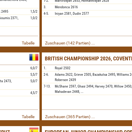
1-2.
Martirosyan
2653,
Hovhannisyan
2628
3.
Mendonca
2616
k
2495
1,5/2
4-5.
Iniyan
2581,
Dudin
2577
sioumis
2371,
1,0/2
Tabelle
Zuschauen (142 Partien) ...
BRITISH CHAMPIONSHIP 2026, COVENT
6,0/7
1.
Royal
2502
5,5/7
2-6.
Adams
2622,
Grieve
2505,
Bazakutsa
2495,
Williams
2
Roberson
2439
ta
2473,
5,0/7
7-13.
McShane
2597,
Ghasi
2494,
Harvey
2470,
Willow
2450
Mahadevan
2448,
...
4,5/7
Tabelle
Zuschauen (365 Partien) ...