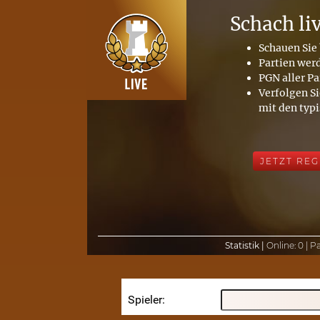
Schach li
Schauen Sie 
Partien wer
PGN aller Pa
Verfolgen Si
mit den typ
JETZT REG
Statistik |
Online:
0 |
Pa
Spieler