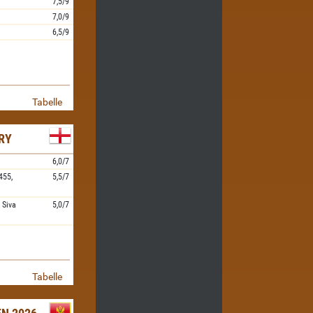
7,5/9
7,0/9
6,5/9
Tabelle
RY
6,0/7
455,
5,5/7
,
Siva
5,0/7
Tabelle