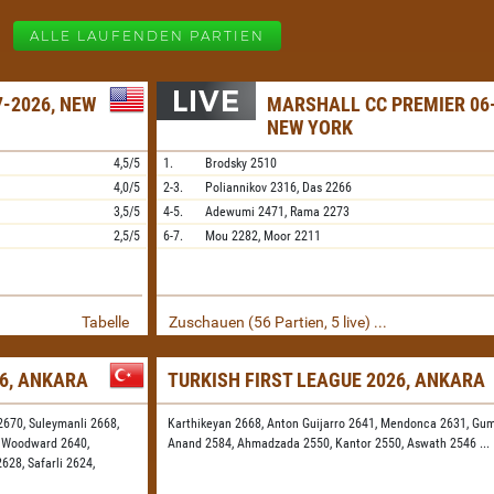
ALLE LAUFENDEN PARTIEN
-2026, NEW
MARSHALL CC PREMIER 06-
NEW YORK
4,5/5
1.
Brodsky
2510
4,0/5
2-3.
Poliannikov
2316,
Das
2266
3,5/5
4-5.
Adewumi
2471,
Rama
2273
2,5/5
6-7.
Mou
2282,
Moor
2211
Tabelle
Zuschauen (56 Partien, 5 live) ...
26, ANKARA
TURKISH FIRST LEAGUE 2026, ANKARA
2670,
Suleymanli 2668,
Karthikeyan 2668,
Anton Guijarro 2641,
Mendonca 2631,
Gum
,
Woodward 2640,
Anand 2584,
Ahmadzada 2550,
Kantor 2550,
Aswath 2546
...
2628,
Safarli 2624,