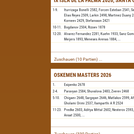
IX ISLA DE LA PALMA 2026, SANTA
1-9.
Iturrizaga Bonelli
2582,
Forcen Esteban
2541,
S
Elias Reyes
2509,
Larkin
2498,
Martinez Duany
2
Korneev
2429,
Stefansson
2421
10-11.
Bogdanov
2504,
Rizoev
1878
12-20.
Alvarez Fernandez
2281,
Kuehn
1933,
Sanz Gom
Meijers
1893,
Meneses Arenas
1884,
...
Zuschauen (10 Partien) ...
OSKEMEN MASTERS 2026
1.
Esipenko
2678
2-4.
Paravyan
2584,
Shuvalova
2483,
Zverev
2468
5-10.
Chigaev
2648,
Sargsyan
2646,
Matlakov
2599,
A
Gholami Orimi
2537,
Ilamparthi A R
2524
11-23.
Predke
2603,
Aditya Mittal
2602,
Nesterov
2593
Ansat
2500,
...