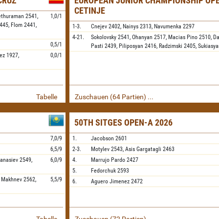
 CRUZ
EUROPEAN JUNIOR CHAMPIONSHIP OPE
CETINJE
ethuraman
2541,
1,0/1
445,
Flom
2441,
1-3.
Cnejev
2402,
Nainys
2313,
Navumenka
2297
4-21.
Sokolovsky
2541,
Ohanyan
2517,
Macias Pino
2510,
Da
0,5/1
Pasti
2439,
Piliposyan
2416,
Radzimski
2405,
Sukiasya
ez
1927,
0,0/1
Tabelle
Zuschauen (64 Partien) ...
50TH SITGES OPEN-A 2026
7,0/9
1.
Jacobson
2601
6,5/9
2-3.
Motylev
2543,
Asis Gargatagli
2463
fanasiev
2549,
6,0/9
4.
Marrujo Pardo
2427
5.
Fedorchuk
2593
,
Makhnev
2562,
5,5/9
6.
Aguero Jimenez
2472