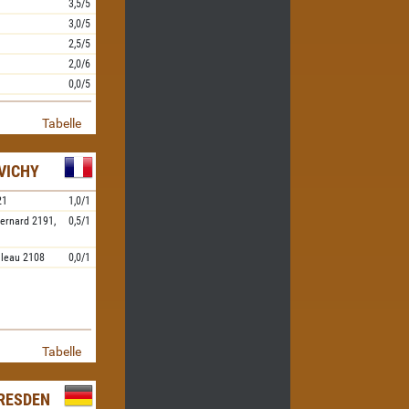
3,5/5
3,0/5
2,5/5
2,0/6
0,0/5
Tabelle
VICHY
21
1,0/1
ernard
2191,
0,5/1
ileau
2108
0,0/1
Tabelle
RESDEN