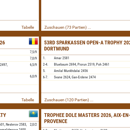
Tabelle
Zuschauen (73 Partien) ...
26
53RD SPARKASSEN OPEN-A TROPHY 202
DORTMUND
7,5/9
1.
Amar
2581
7,0/9
2-4.
Bluebaum
2694,
Piorun
2519,
Poh
2461
2497,
6,5/9
5.
Amilal Munkhdalai
2456
6,0/9
6-7.
Svane
2624,
Gan-Erdene
2474
Tabelle
Zuschauen (120 Partien) ...
ATY
TROPHEE DOLE MASTERS 2026, AIX-EN
PROVENCE
601,
Nesterov
2583,
2,0/2
amalidenova
2400,