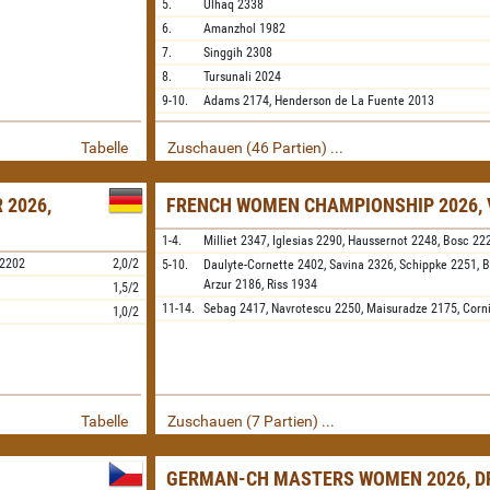
5.
Ulhaq
2338
6.
Amanzhol
1982
7.
Singgih
2308
8.
Tursunali
2024
9-10.
Adams
2174,
Henderson de La Fuente
2013
Tabelle
Zuschauen (46 Partien) ...
 2026,
FRENCH WOMEN CHAMPIONSHIP 2026, 
1-4.
Milliet
2347,
Iglesias
2290,
Haussernot
2248,
Bosc
22
2202
2,0/2
5-10.
Daulyte-Cornette
2402,
Savina
2326,
Schippke
2251,
B
Arzur
2186,
Riss
1934
1,5/2
11-14.
Sebag
2417,
Navrotescu
2250,
Maisuradze
2175,
Corn
1,0/2
Tabelle
Zuschauen (7 Partien) ...
GERMAN-CH MASTERS WOMEN 2026, D