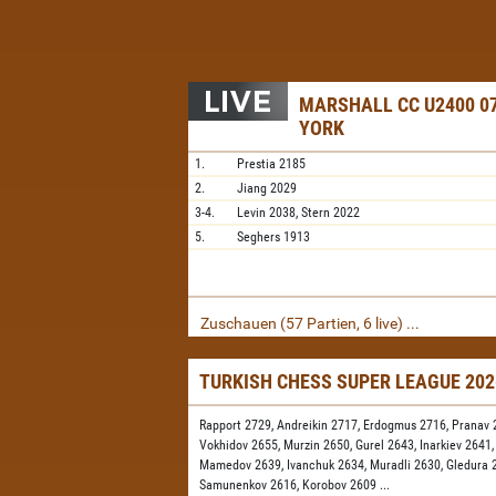
MARSHALL CC U2400 07
YORK
1.
Prestia
2185
2.
Jiang
2029
3-4.
Levin
2038,
Stern
2022
5.
Seghers
1913
Zuschauen (57 Partien, 6 live) ...
TURKISH CHESS SUPER LEAGUE 20
Rapport 2729,
Andreikin 2717,
Erdogmus 2716,
Pranav 
Vokhidov 2655,
Murzin 2650,
Gurel 2643,
Inarkiev 2641
Mamedov 2639,
Ivanchuk 2634,
Muradli 2630,
Gledura 
Samunenkov 2616,
Korobov 2609
...