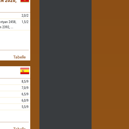
N 2026,
2,0/2
vtyan
2458,
1,5/2
n
2392,
...
Tabelle
8,5/9
7,0/9
6,5/9
6,0/9
5,5/9