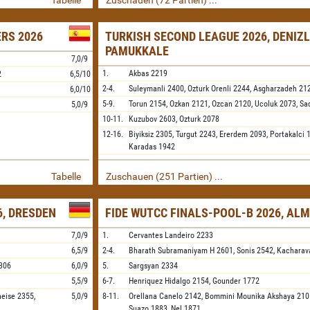
Tabelle
Zuschauen (72 Partien) ...
ERS 2026
TURKISH SECOND LEAGUE 2026, DENIZL
PAMUKKALE
7,0/9
1.
Akbas
2219
2
6,5/10
2-4.
Suleymanli
2400,
Ozturk Orenli
2244,
Asgharzadeh
21
6,0/10
5-9.
Torun
2154,
Ozkan
2121,
Ozcan
2120,
Ucoluk
2073,
Sa
5,0/9
10-11.
Kuzubov
2603,
Ozturk
2078
12-16.
Biyiksiz
2305,
Turgut
2243,
Ererdem
2093,
Portakalci
1
Karadas
1942
Tabelle
Zuschauen (251 Partien) ...
, DRESDEN
FIDE WUTCC FINALS-POOL-B 2026, AL
7,0/9
1.
Cervantes Landeiro
2233
6,5/9
2-4.
Bharath Subramaniyam H
2601,
Sonis
2542,
Kacharav
306
6,0/9
5.
Sargsyan
2334
5,5/9
6-7.
Henriquez Hidalgo
2154,
Gounder
1772
neise
2355,
5,0/9
8-11.
Orellana Canelo
2142,
Bommini Mounika Akshaya
210
Suazo
1883,
Nel
1871