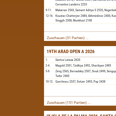
Cervantes Landeiro
2233
9-11.
Makarian
2543,
Samant Aditya S
2535,
Nogerbe
12-16.
Koustav Chatterjee
2484,
Akhmedinov
2400,
Ka
Singgih
2308,
Munkhzul
2108
Zuschauen (31 Partien) ...
19TH ARAD OPEN A 2026
1.
Santos Latasa
2620
2-4.
Magold
2501,
Tzidkiya
2492,
Gharibyan
2485
5-9.
Zeng
2565,
Bernadskiy
2507,
Sivuk
2499,
Sengup
Tudor
2460
10-12.
Gavrilescu
2537,
Dotzer
2495,
Pap
2438
Zuschauen (151 Partien) ...