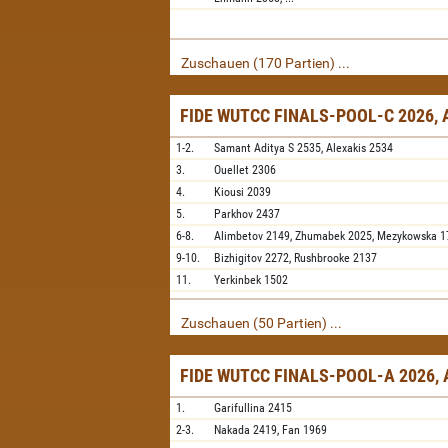
Zuschauen (170 Partien) ...
FIDE WUTCC FINALS-POOL-C 2026,
1-2.
Samant Aditya S
2535,
Alexakis
2534
3.
Ouellet
2306
4.
Kiousi
2039
5.
Parkhov
2437
6-8.
Alimbetov
2149,
Zhumabek
2025,
Mezykowska
1
9-10.
Bizhigitov
2272,
Rushbrooke
2137
11.
Yerkinbek
1502
Zuschauen (50 Partien) ...
FIDE WUTCC FINALS-POOL-A 2026,
1.
Garifullina
2415
2-3.
Nakada
2419,
Fan
1969