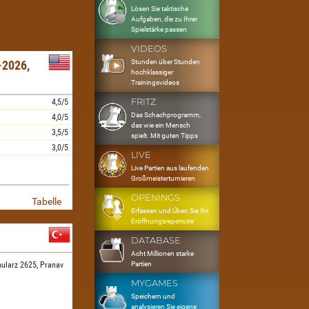
Lösen Sie taktische
Aufgaben, die zu Ihrer
Spielstärke passen
VIDEOS
Stunden über Stunden
2026,
hochklassiger
Trainingsvideos
FRITZ
4,5/5
Das Schachprogramm,
4,0/5
das wie ein Mensch
3,5/5
spielt. Mit guten Tipps
3,0/5
LIVE
Live Partien aus laufenden
Großmeisterturnieren
OPENINGS
Tabelle
Erfassen und Üben Sie Ihr
Eröffnungsrepertoire
DATABASE
Acht Millionen starke
Partien
ularz 2625,
Pranav
MYGAMES
Speichern und
analysieren Sie eigene