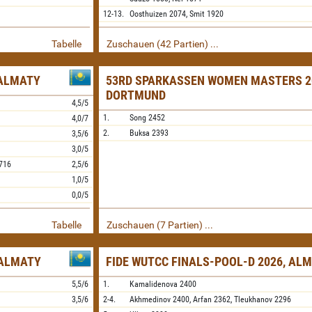
12-13.
Oosthuizen
2074,
Smit
1920
Tabelle
Zuschauen (42 Partien) ...
 ALMATY
53RD SPARKASSEN WOMEN MASTERS 2
DORTMUND
4,5/5
1.
Song
2452
4,0/7
2.
Buksa
2393
3,5/6
3,0/5
716
2,5/6
1,0/5
0,0/5
Tabelle
Zuschauen (7 Partien) ...
 ALMATY
FIDE WUTCC FINALS-POOL-D 2026, AL
5,5/6
1.
Kamalidenova
2400
3,5/6
2-4.
Akhmedinov
2400,
Arfan
2362,
Tleukhanov
2296