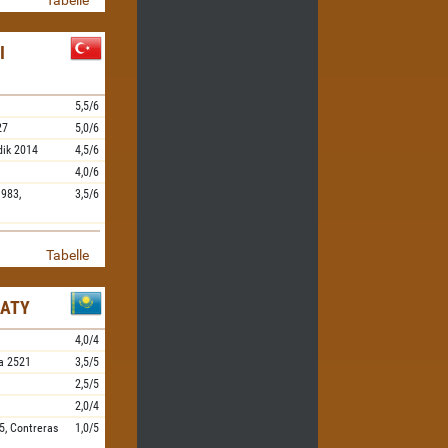
Tabelle
I
5,5/6
27
5,0/6
dik
2014
4,5/6
4,0/6
983,
3,5/6
Tabelle
MATY
4,0/4
a
2521
3,5/5
2,5/5
2,0/4
5,
Contreras
1,0/5