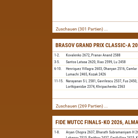
Zuschauen (301 Partien) ...
BRASOV GRAND PRIX CLASSIC-A 20
1-2.
Kovalenko
2672,
Pranav Anand
2588
3-5.
Santos Latasa
2620,
Xiao
2599,
Lu
2458
6-10.
Henriquez Villagra
2603,
Ohanyan
2516,
Camlar
Lumachi
2465,
Kozak
2426
11-15.
Narayanan S L
2581,
Gavrilescu
2537,
Fus
2450,
Lortkipanidze
2374,
Khripachenko
2363
Zuschauen (269 Partien) ...
FIDE WUTCC FINALS-KO 2026, ALM
1-8.
Aryan Chopra
2637,
Bharath Subramaniyam H
2
Lobanov
2515,
Parkhov
2437,
Garifullina
2415,
K