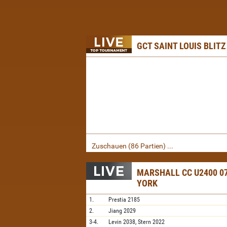
GCT SAINT LOUIS BLITZ
Zuschauen (86 Partien) ...
MARSHALL CC U2400 07
YORK
1.
Prestia
2185
2.
Jiang
2029
3-4.
Levin
2038,
Stern
2022