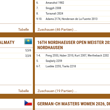
6.
Amanzhol
1982
7.
Singgih
2308
8.
Tursunali
2024
9-10.
Adams
2174,
Henderson de La Fuente
2013
Tabelle
Zuschauen (46 Partien) ...
 ALMATY
16TH NORDHAEUSER OPEN MEISTER 20
NORDHAUSEN
5,5/6
1-4.
Peng
2553,
Huber
2310,
Kurt
2307,
Werthebach
2202
3,5/6
5.
Szajbely
2259
6-7.
Luebke
2255,
Tiarks
2218
Tabelle
Zuschauen (19 Partien) ...
GERMAN-CH MASTERS WOMEN 2026, D