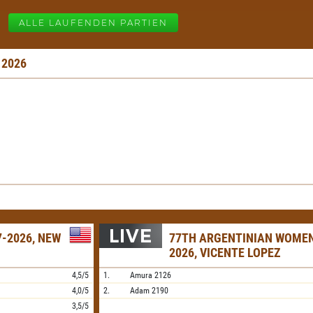
ALLE LAUFENDEN PARTIEN
 2026
-2026, NEW
77TH ARGENTINIAN WOME
2026, VICENTE LOPEZ
4,5/5
1.
Amura
2126
4,0/5
2.
Adam
2190
3,5/5