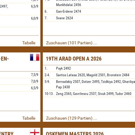
Munkhdalai
2456
2497,
6,5/9
6.
Gan-Erdene
2474
7.
Svane
2624
6,0/9
Tabelle
Zuschauen (101 Partien) ...
-EN-
19TH ARAD OPEN A 2026
1.
Psyk
2492
7,5/9
2-4.
Santos Latasa
2620,
Magold
2501,
Bronstein
2484
7,0/9
5-9.
Bernadskiy
2507,
Dotzer
2495,
Tzidkiya
2492,
Ghariby
Pap
2438
6,5/9
10-13.
Zeng
2565,
Gavrilescu
2537,
Sivuk
2499,
Tudor
2460
Tabelle
Zuschauen (129 Partien) ...
VENTRY
OSKEMEN MASTERS 2026