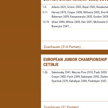
1-4.
Adams
2622,
Grieve
2505,
Royal
2502,
Bazakuts
5-11.
Harvey
2470,
Czopor
2458,
Williams
2455,
Siva 
Roberson
2439,
Kanyamarala
2435,
Gordon
242
12-19.
Ghasi
2494,
Willow
2450,
Han
2437,
McDonald
2
Banerjee
2347,
...
Zuschauen (314 Partien) ...
EUROPEAN JUNIOR CHAMPIONSHIP 
CETINJE
1-26.
Sokolovsky
2541,
Macias Pino
2510,
Pasti
2439,
Cnejev
2402,
Pyrih
2399,
Sukiasyan
2392,
Zlatko
Dyachuk
2376,
Sahakyan
2349,
Pashikyan
2347,
Zuschauen (31 Partien) ...