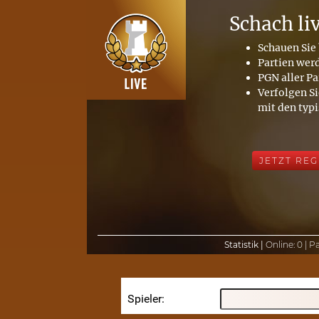
Schach li
Schauen Sie 
Partien wer
PGN aller Pa
Verfolgen Si
mit den typ
JETZT REG
Statistik |
Online:
0 |
Pa
Spieler