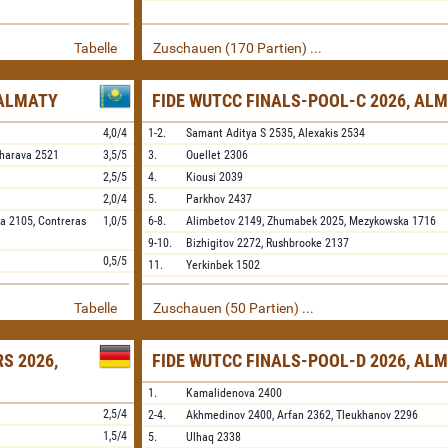
Tabelle
Zuschauen (170 Partien) ...
 ALMATY
FIDE WUTCC FINALS-POOL-C 2026, AL
4,0/4
1-2.
Samant Aditya S
2535,
Alexakis
2534
harava
2521
3,5/5
3.
Ouellet
2306
2,5/5
4.
Kiousi
2039
2,0/4
5.
Parkhov
2437
ya
2105,
Contreras
1,0/5
6-8.
Alimbetov
2149,
Zhumabek
2025,
Mezykowska
1716
9-10.
Bizhigitov
2272,
Rushbrooke
2137
0,5/5
11.
Yerkinbek
1502
Tabelle
Zuschauen (50 Partien) ...
S 2026,
FIDE WUTCC FINALS-POOL-D 2026, AL
1.
Kamalidenova
2400
2,5/4
2-4.
Akhmedinov
2400,
Arfan
2362,
Tleukhanov
2296
1,5/4
5.
Ulhaq
2338