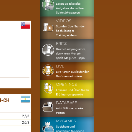
Lösen Sie taktische
Aufgaben, die zu Ihrer
Spielstärke passen
VIDEOS
Stunden über Stunden
hochklassiger
Trainingsvideos
FRITZ
Das Schachprogramm,
das wie ein Mensch
spielt. Mit guten Tipps
LIVE
Live Partien aus laufenden
Großmeisterturnieren
OPENINGS
Erfassen und Üben Sie Ihr
Eröffnungsrepertoire
N-CH
DATABASE
Acht Millionen starke
Partien
2,5/3
MYGAMES
2,0/3
Speichern und
analysieren Sie eigene