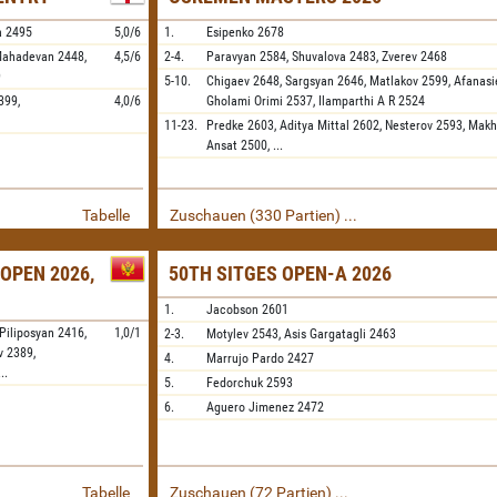
a
2495
5,0/6
1.
Esipenko
2678
Mahadevan
2448,
4,5/6
2-4.
Paravyan
2584,
Shuvalova
2483,
Zverev
2468
9
5-10.
Chigaev
2648,
Sargsyan
2646,
Matlakov
2599,
Afanasi
399,
4,0/6
Gholami Orimi
2537,
Ilamparthi A R
2524
11-23.
Predke
2603,
Aditya Mittal
2602,
Nesterov
2593,
Makh
Ansat
2500,
...
Tabelle
Zuschauen (330 Partien) ...
OPEN 2026,
50TH SITGES OPEN-A 2026
1.
Jacobson
2601
Piliposyan
2416,
1,0/1
2-3.
Motylev
2543,
Asis Gargatagli
2463
v
2389,
4.
Marrujo Pardo
2427
...
5.
Fedorchuk
2593
6.
Aguero Jimenez
2472
Tabelle
Zuschauen (72 Partien) ...