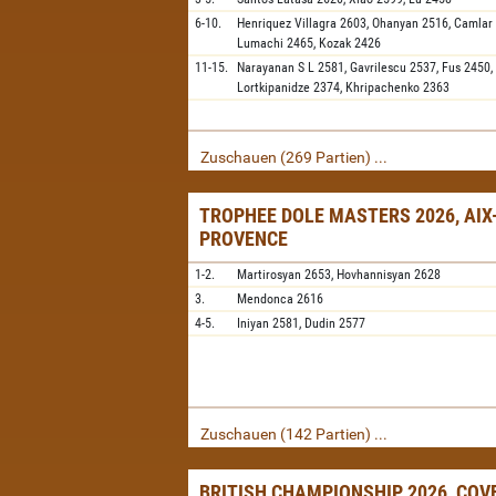
6-10.
Henriquez Villagra
2603,
Ohanyan
2516,
Camlar
Lumachi
2465,
Kozak
2426
11-15.
Narayanan S L
2581,
Gavrilescu
2537,
Fus
2450,
Lortkipanidze
2374,
Khripachenko
2363
Zuschauen (269 Partien) ...
TROPHEE DOLE MASTERS 2026, AIX
PROVENCE
1-2.
Martirosyan
2653,
Hovhannisyan
2628
3.
Mendonca
2616
4-5.
Iniyan
2581,
Dudin
2577
Zuschauen (142 Partien) ...
BRITISH CHAMPIONSHIP 2026, CO