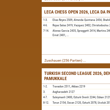
LECA CHESS OPEN 2026, LECA DA 
1-3.
Elias Reyes
2509,
Almeida Quintana
2454,
Shahi
4-6.
Rojas Salas
2419,
Vazquez
2402,
Christodoulou
7-14.
Alonso Garcia
2435,
Spraggett
2414,
Martins
24
Ernst
2401,
...
Zuschauen (256 Partien) ...
TURKISH SECOND LEAGUE 2026, DEN
PAMUKKALE
1-2.
Travadon
2511,
Akbas
2219
3.
Asgharzadeh
2127
4-7.
Suleymanli
2400,
Ozturk Orenli
2244,
Ozkan
212
8-12.
Torun
2154,
Ozcan
2120,
Ozturk
2078,
Ucoluk
20