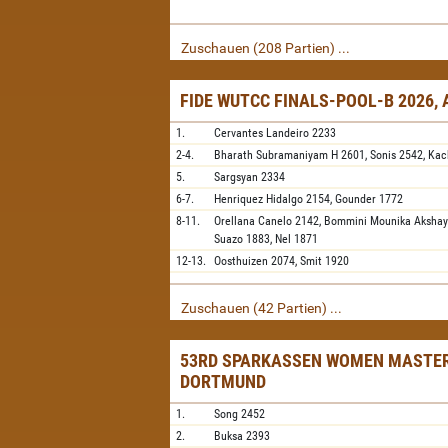
Zuschauen (208 Partien) ...
FIDE WUTCC FINALS-POOL-B 2026,
1.
Cervantes Landeiro
2233
2-4.
Bharath Subramaniyam H
2601,
Sonis
2542,
Kac
5.
Sargsyan
2334
6-7.
Henriquez Hidalgo
2154,
Gounder
1772
8-11.
Orellana Canelo
2142,
Bommini Mounika Aksha
Suazo
1883,
Nel
1871
12-13.
Oosthuizen
2074,
Smit
1920
Zuschauen (42 Partien) ...
53RD SPARKASSEN WOMEN MASTER
DORTMUND
1.
Song
2452
2.
Buksa
2393