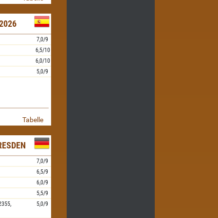
2026
7,0/9
6,5/10
6,0/10
5,0/9
Tabelle
RESDEN
7,0/9
6,5/9
6,0/9
5,5/9
2355,
5,0/9