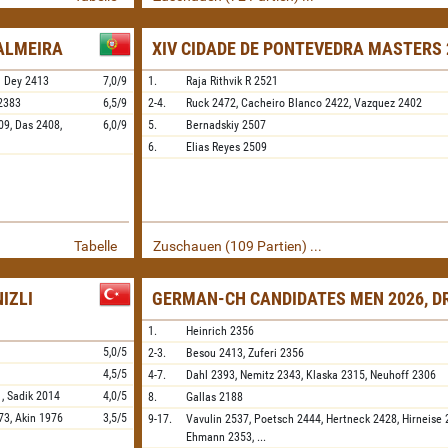
PALMEIRA
XIV CIDADE DE PONTEVEDRA MASTERS 
l Dey
2413
7,0/9
1.
Raja Rithvik R
2521
2383
6,5/9
2-4.
Ruck
2472,
Cacheiro Blanco
2422,
Vazquez
2402
09,
Das
2408,
6,0/9
5.
Bernadskiy
2507
6.
Elias Reyes
2509
Tabelle
Zuschauen (109 Partien) ...
IZLI
GERMAN-CH CANDIDATES MEN 2026, D
1.
Heinrich
2356
5,0/5
2-3.
Besou
2413,
Zuferi
2356
4,5/5
4-7.
Dahl
2393,
Nemitz
2343,
Klaska
2315,
Neuhoff
2306
1,
Sadik
2014
4,0/5
8.
Gallas
2188
73,
Akin
1976
3,5/5
9-17.
Vavulin
2537,
Poetsch
2444,
Hertneck
2428,
Hirneise
Ehmann
2353,
...