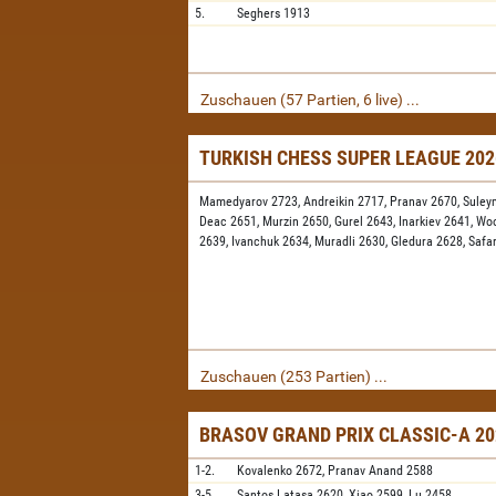
5.
Seghers
1913
Zuschauen (57 Partien, 6 live) ...
TURKISH CHESS SUPER LEAGUE 20
Mamedyarov 2723,
Andreikin 2717,
Pranav 2670,
Suley
Deac 2651,
Murzin 2650,
Gurel 2643,
Inarkiev 2641,
Wo
2639,
Ivanchuk 2634,
Muradli 2630,
Gledura 2628,
Safa
Zuschauen (253 Partien) ...
BRASOV GRAND PRIX CLASSIC-A 20
1-2.
Kovalenko
2672,
Pranav Anand
2588
3-5.
Santos Latasa
2620,
Xiao
2599,
Lu
2458