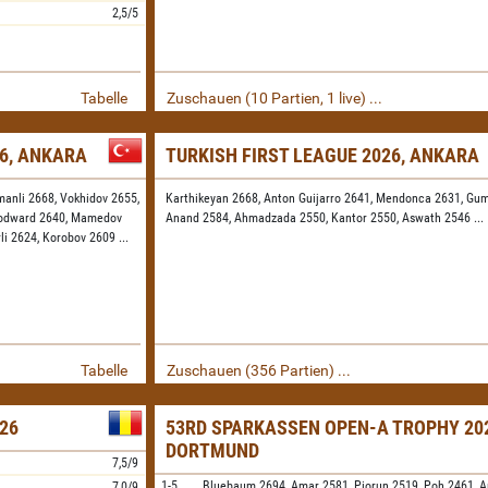
2,5/5
Tabelle
Zuschauen (10 Partien, 1 live) ...
26, ANKARA
TURKISH FIRST LEAGUE 2026, ANKARA
manli 2668,
Vokhidov 2655,
Karthikeyan 2668,
Anton Guijarro 2641,
Mendonca 2631,
Gum
odward 2640,
Mamedov
Anand 2584,
Ahmadzada 2550,
Kantor 2550,
Aswath 2546
...
rli 2624,
Korobov 2609
...
Tabelle
Zuschauen (356 Partien) ...
26
53RD SPARKASSEN OPEN-A TROPHY 202
DORTMUND
7,5/9
1-5.
Bluebaum
2694,
Amar
2581,
Piorun
2519,
Poh
2461,
A
7,0/9